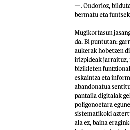
—. Ondorioz, bildut
bermatu eta funtsek
Mugikortasun jasanga
da. Bi puntutan: ga
aukerak hobetzen di
irizpideak jarraituz
bizikleten funtziona
eskaintza eta inform
abandonatua sentitu 
pantaila digitalak ge
poligonoetara egune
sistematikoki azte
ala ez, baina eragin