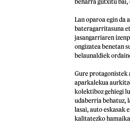
beharra gutxitu bai,
Lan oparoa egin da a
bateragarritasuna e
jasangarriaren izen
ongizatea benetan s
belaunaldiek ordain
Gure protagonistek a
aparkalekua aurkitz
kolektiboz gehiegi l
udaberria behatuz, l
lasai, auto eskasak 
kalitatezko hamaika 