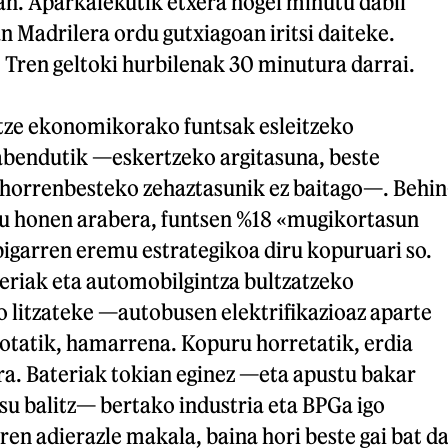
an. Aparkalekutik etxera hogei minutu dabil
an Madrilera ordu gutxiagoan iritsi daiteke.
 Tren geltoki hurbilenak 30 minutura darrai.
tze ekonomikorako funtsak esleitzeko
bendutik —eskertzeko argitasuna, beste
 horrenbesteko zehaztasunik ez baitago—. Behin
 honen arabera, funtsen %18 «mugikortasun
bigarren eremu estrategikoa diru kopuruari so.
eriak eta automobilgintza bultzatzeko
o litzateke —autobusen elektrifikazioaz aparte
rotatik, hamarrena. Kopuru horretatik, erdia
ra. Bateriak tokian eginez —eta apustu bakar
su balitz— bertako industria eta BPGa igo
n adierazle makala, baina hori beste gai bat d