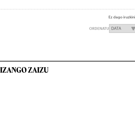
Ez dago iruzkin
ORDENATU
IZANGO ZAIZU