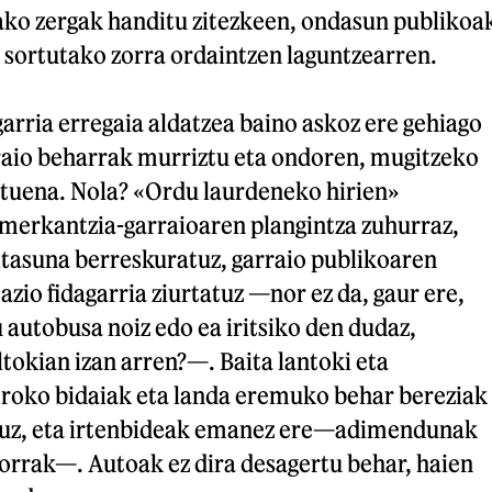
ako zergak handitu zitezkeen, ondasun publikoa
 sortutako zorra ordaintzen laguntzearren.
rria erregaia aldatzea baino askoz ere gehiago
rraio beharrak murriztu eta ondoren, mugitzeko
tuena. Nola? «Ordu laurdeneko hirien»
, merkantzia-garraioaren plangintza zuhurraz,
ltasuna berreskuratuz, garraio publikoaren
azio fidagarria ziurtatuz —nor ez da, gaur ere,
autobusa noiz edo ea iritsiko den dudaz,
ltokian izan arren?—. Baita lantoki eta
roko bidaiak eta landa eremuko behar bereziak
rtuz, eta irtenbideak emanez ere—adimendunak
korrak—. Autoak ez dira desagertu behar, haien