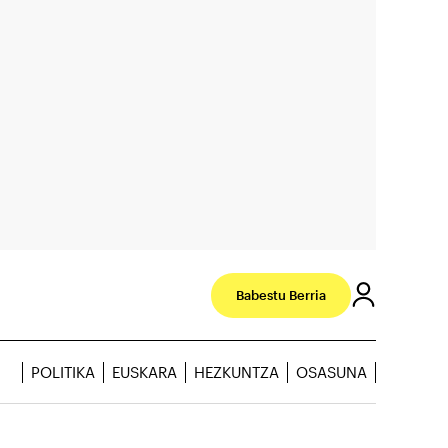
Babestu Berria
POLITIKA
EUSKARA
HEZKUNTZA
OSASUNA