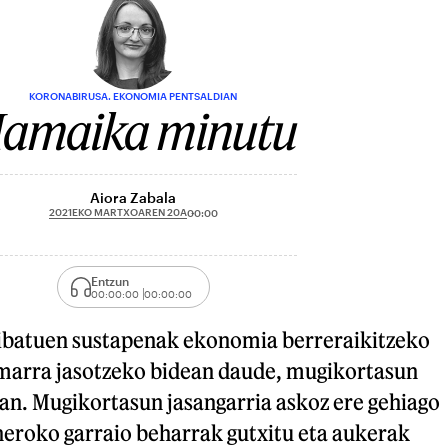
KORONABIRUSA. EKONOMIA PENTSALDIAN
amaika minutu
Aiora Zabala
2021EKO MARTXOAREN 20A
00:00
Entzun
00:00:00
00:00:00
ribatuen sustapenak ekonomia berreraikitzeko
marra jasotzeko bidean daude, mugikortasun
an. Mugikortasun jasangarria askoz ere gehiago
neroko garraio beharrak gutxitu eta aukerak