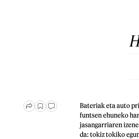
H
Bateriak eta auto p
funtsen ehuneko ha
jasangarriaren izene
da: tokiz tokiko egu