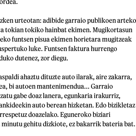
 ordea.
zken urteotan: adibide garraio publikoen artek
ta tokian tokiko hainbat ekimen. Mugikortasun
peko funtsen pisua ekimen horietara mugitzeak
uspertuko luke. Funtsen faktura hurrengo
duko dutenez, zor diegu.
spaldi ahaztu dituzte auto ilarak, aire zakarra,
ea, bi autoen mantenimendua... Garraio
uzatu gabe doaz lanera, egunkaria irakurriz,
ankideekin auto berean hizketan. Edo bizikletaz
errespetuz doazelako. Eguneroko biziari
minutu gehitu dizkiote, ez bakarrik bateria bat.