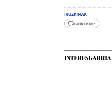
IRUZKINAK
Iruzkin bat egin
INTERESGARRIA 