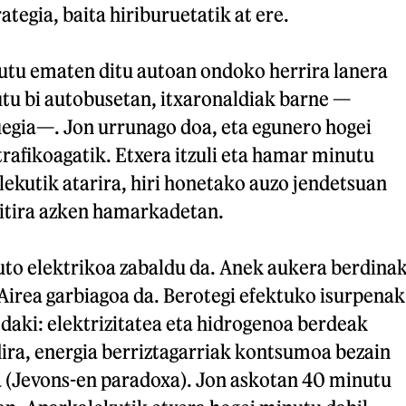
tegia, baita hiriburuetatik at ere.
tu ematen ditu autoan ondoko herrira lanera
utu bi autobusetan, itxaronaldiak barne —
uegia—. Jon urrunago doa, eta egunero hogei
trafikoagatik. Etxera itzuli eta hamar minutu
lekutik atarira, hiri honetako auzo jendetsuan
itira azken hamarkadetan.
to elektrikoa zabaldu da. Anek aukera berdina
 Airea garbiagoa da. Berotegi efektuko isurpenak
ez daki: elektrizitatea eta hidrogenoa berdeak
ira, energia berriztagarriak kontsumoa bezain
ra (Jevons-en paradoxa). Jon askotan 40 minutu