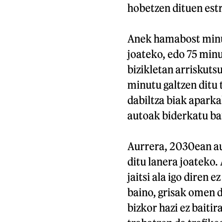
hobetzen dituen estra
Anek hamabost minu
joateko, edo 75 min
bizikletan arriskuts
minutu galtzen ditu 
dabiltza biak aparka
autoak biderkatu ba
Aurrera, 2030ean au
ditu lanera joateko.
jaitsi ala igo diren 
baino, grisak omen d
bizkor hazi ez baiti