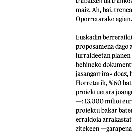
trabatzen da trafiko
maiz. Ah, bai, trene
Oporretarako agian.
Euskadin berreraiki
proposamena dago a
lurraldeetan planen
behineko dokumentu
jasangarrira» doaz, 
Horretatik, %60 bat
proiektuetara joang
—: 13.000 milioi eu
proiektu bakar bate
erraldoia arrakastat
zitekeen —garapenare