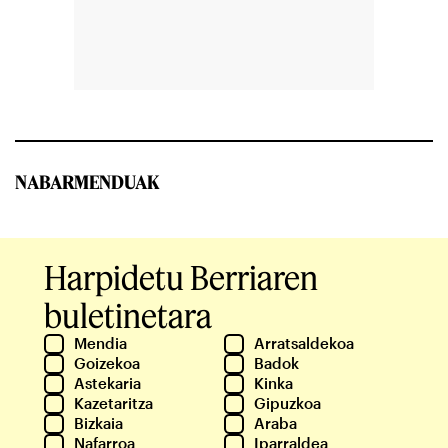
NABARMENDUAK
Harpidetu Berriaren
buletinetara
Mendia
Arratsaldekoa
Goizekoa
Badok
Astekaria
Kinka
Kazetaritza
Gipuzkoa
Bizkaia
Araba
Nafarroa
Iparraldea