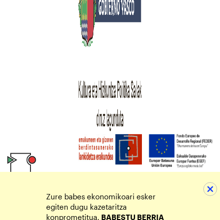
Zure babes ekonomikoari esker
egiten dugu kazetaritza
konprometitua.
BABESTU BERRIA