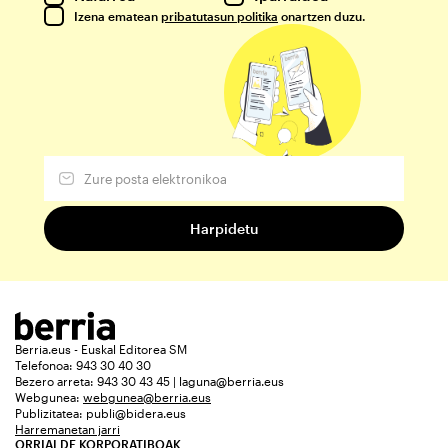
Izena ematean
pribatutasun politika
onartzen duzu.
Berria.eus - Euskal Editorea SM
Telefonoa: 943 30 40 30
Bezero arreta: 943 30 43 45 | laguna@berria.eus
Webgunea:
webgunea@berria.eus
Publizitatea:
publi@bidera.eus
Harremanetan jarri
ORRIALDE KORPORATIBOAK