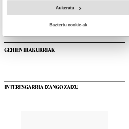
Webgune honek cookie propioak eta hirugarrenen cookie-
Aukeratu
fitxategiak erabiltzen ditu. Zure esperientzia eta zerbitzuak
hobetzeko asmoz, cookie teknologiaz baliatzen gara. Ohar
hau onartuz gero, teknologia hori erabiltzeko baimen
esplizitua ematen diguzu.
Gehiago irakurri
Baztertu cookie-ak
GEHIEN IRAKURRIAK
INTERESGARRIA IZANGO ZAIZU