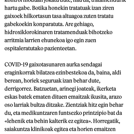
hartu gabe. Botika honekin tratatuak izan ziren
gaixoek hilkortasun tasa altuagoa zuten tratatu
gabekoekin konparatuta. Are gehiago,
hidroxiklorokinaren tratamenduak bihotzeko
arritmia larrien ehunekoa igo egin zuen
ospitaleratutako pazienteetan.
COVID-19 gaixotasunaren aurka sendagai
eraginkorrak bilatzea ezinbestekoa da, baina, aldi
berean, horiek seguruak izan behar dute,
derrigorrez. Batzuetan, arinegi joateak, ikerketa
eskas batek ematen dituen emaitzak ikusita, arazo
oso larriak bultza ditzake. Zientziak hitz egin behar
du, eta medikuntzaren funtsezko printzipio bat da
«lehenik eta behin kalterik ez egitea». Horregatik,
saiakuntza klinikoak egitea eta horien emaitzen