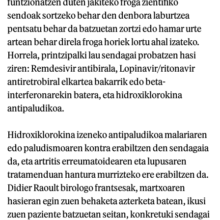
funtzionatzen duten jakiteko froga zientifiko
sendoak sortzeko behar den denbora laburtzea
pentsatu behar da batzuetan zortzi edo hamar urte
artean behar direla froga horiek lortu ahal izateko.
Horrela, printzipalki lau sendagai probatzen hasi
ziren: Remdesivir antibirala, Lopinavir/ritonavir
antiretrobiral elkartea bakarrik edo beta-
interferonarekin batera, eta hidroxiklorokina
antipaludikoa.
Hidroxiklorokina izeneko antipaludikoa malariaren
edo paludismoaren kontra erabiltzen den sendagaia
da, eta artritis erreumatoidearen eta lupusaren
tratamenduan hantura murrizteko ere erabiltzen da.
Didier Raoult birologo frantsesak, martxoaren
hasieran egin zuen behaketa azterketa batean, ikusi
zuen paziente batzuetan seitan, konkretuki sendagai