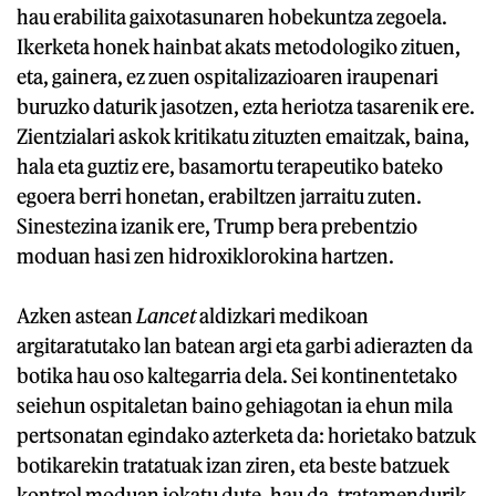
hau erabilita gaixotasunaren hobekuntza zegoela.
Ikerketa honek hainbat akats metodologiko zituen,
eta, gainera, ez zuen ospitalizazioaren iraupenari
buruzko daturik jasotzen, ezta heriotza tasarenik ere.
Zientzialari askok kritikatu zituzten emaitzak, baina,
hala eta guztiz ere, basamortu terapeutiko bateko
egoera berri honetan, erabiltzen jarraitu zuten.
Sinestezina izanik ere, Trump bera prebentzio
moduan hasi zen hidroxiklorokina hartzen.
Azken astean
Lancet
aldizkari medikoan
argitaratutako lan batean argi eta garbi adierazten da
botika hau oso kaltegarria dela. Sei kontinentetako
seiehun ospitaletan baino gehiagotan ia ehun mila
pertsonatan egindako azterketa da: horietako batzuk
botikarekin tratatuak izan ziren, eta beste batzuek
kontrol moduan jokatu dute, hau da, tratamendurik