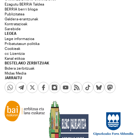
Ezagutu BERRIA Taldea
BERRIA berri bloga
Publizitatea
Galdera-erantzunak
Kontratazioak
Sarebide
LEGEA
Lege informazioa
Pribatutasun politika
Cookieak
cc Lizentzia
Kanal etikoa
BESTELAKO ZERBITZUAK
Bidera zerbitzuak
Midas Media
JARRAITU