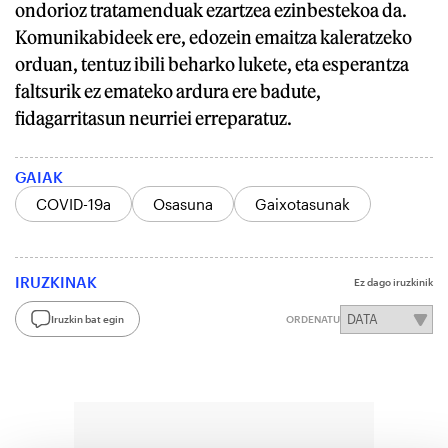
ondorioz tratamenduak ezartzea ezinbestekoa da.
Komunikabideek ere, edozein emaitza kaleratzeko
orduan, tentuz ibili beharko lukete, eta esperantza
faltsurik ez emateko ardura ere badute,
fidagarritasun neurriei erreparatuz.
GAIAK
COVID-19a
Osasuna
Gaixotasunak
IRUZKINAK
Ez dago iruzkinik
Iruzkin bat egin
ORDENATU