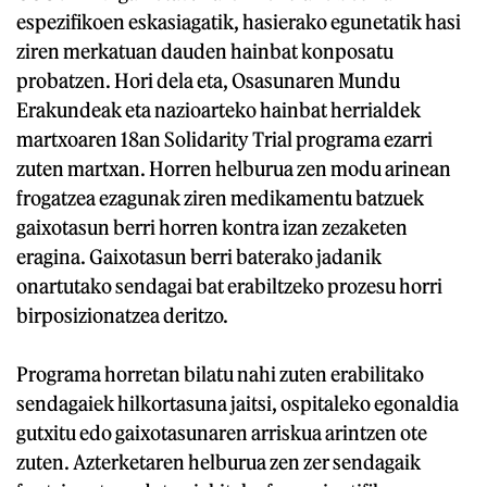
espezifikoen eskasiagatik, hasierako egunetatik hasi
ziren merkatuan dauden hainbat konposatu
probatzen. Hori dela eta, Osasunaren Mundu
Erakundeak eta nazioarteko hainbat herrialdek
martxoaren 18an Solidarity Trial programa ezarri
zuten martxan. Horren helburua zen modu arinean
frogatzea ezagunak ziren medikamentu batzuek
gaixotasun berri horren kontra izan zezaketen
eragina. Gaixotasun berri baterako jadanik
onartutako sendagai bat erabiltzeko prozesu horri
birposizionatzea deritzo.
Programa horretan bilatu nahi zuten erabilitako
sendagaiek hilkortasuna jaitsi, ospitaleko egonaldia
gutxitu edo gaixotasunaren arriskua arintzen ote
zuten. Azterketaren helburua zen zer sendagaik