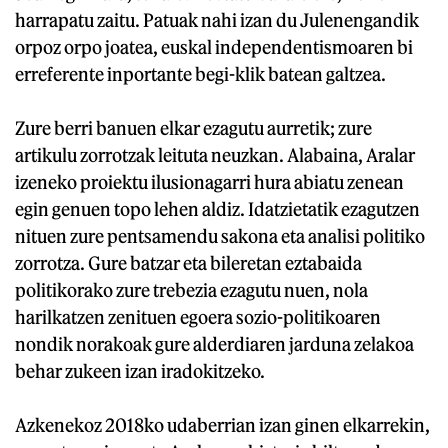
harrapatu zaitu. Patuak nahi izan du Julenengandik
orpoz orpo joatea, euskal independentismoaren bi
erreferente inportante begi-klik batean galtzea.
Zure berri banuen elkar ezagutu aurretik; zure
artikulu zorrotzak leituta neuzkan. Alabaina, Aralar
izeneko proiektu ilusionagarri hura abiatu zenean
egin genuen topo lehen aldiz. Idatzietatik ezagutzen
nituen zure pentsamendu sakona eta analisi politiko
zorrotza. Gure batzar eta bileretan eztabaida
politikorako zure trebezia ezagutu nuen, nola
harilkatzen zenituen egoera sozio-politikoaren
nondik norakoak gure alderdiaren jarduna zelakoa
behar zukeen izan iradokitzeko.
Azkenekoz 2018ko udaberrian izan ginen elkarrekin,