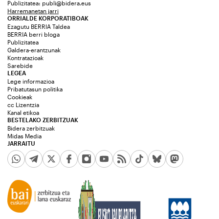
Publizitatea:
publi@bidera.eus
Harremanetan jarri
ORRIALDE KORPORATIBOAK
Ezagutu BERRIA Taldea
BERRIA berri bloga
Publizitatea
Galdera-erantzunak
Kontratazioak
Sarebide
LEGEA
Lege informazioa
Pribatutasun politika
Cookieak
cc Lizentzia
Kanal etikoa
BESTELAKO ZERBITZUAK
Bidera zerbitzuak
Midas Media
JARRAITU