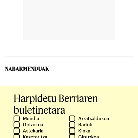
NABARMENDUAK
Harpidetu Berriaren
buletinetara
Mendia
Arratsaldekoa
Goizekoa
Badok
Astekaria
Kinka
Kazetaritza
Gipuzkoa