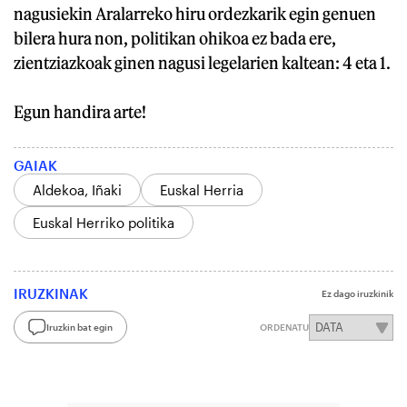
nagusiekin Aralarreko hiru ordezkarik egin genuen
bilera hura non, politikan ohikoa ez bada ere,
zientziazkoak ginen nagusi legelarien kaltean: 4 eta 1.
Egun handira arte!
GAIAK
Aldekoa, Iñaki
Euskal Herria
Euskal Herriko politika
IRUZKINAK
Ez dago iruzkinik
Iruzkin bat egin
ORDENATU