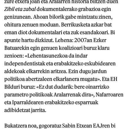
zure etxera joan eta Aralarren historia biltzen duen
Zibil eta zabal
dokumentalerako grabazioa egin
genizunean. Ahoan bilorik gabe mintzatu zinen,
ohitura zenuen moduan. Berrikusketa azkar bat
eman diot dokumentalari eta zuk esandakoari. Bi
apunte hartu dizkizut. Lehena: 2007an Ezker
Batuarekin egin genuen koalizioari buruz klaru
zenioen: «Lehentasunezkoa da indar
independentistak eta erabakitzeko eskubidearen
aldekoak elkarrekin aritzea. Ezin dugu jardun
politikoa abertzaleen elkarlanera mugatu». Eta EH
Bilduri buruz: «Ez dut dudarik: bere oinarrizko
parametro politikoak Aralarrenak dira», Nafarroaren
eta Iparraldearen erabakitzeko esparruak
adibidetzat jarrita.
Bukatzera noa, gogoratuz Sabin Etxean EAJren bi