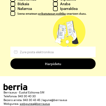
Bizkaia
Araba
Nafarroa
Iparraldea
Izena ematean
pribatutasun politika
onartzen duzu.
Berria.eus - Euskal Editorea SM
Telefonoa: 943 30 40 30
Bezero arreta: 943 30 43 45 | laguna@berria.eus
Webgunea:
webgunea@berria.eus