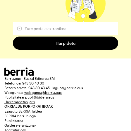
Berria.eus - Euskal Editorea SM
Telefonoa: 943 30 40 30
Bezero arreta: 943 30 43 45 | laguna@berria.eus
Webgunea:
webgunea@berria.eus
Publizitatea:
publi@bidera.eus
Harremanetan jarri
ORRIALDE KORPORATIBOAK
Ezagutu BERRIA Taldea
BERRIA berri bloga
Publizitatea
Galdera-erantzunak
Kontratazioak