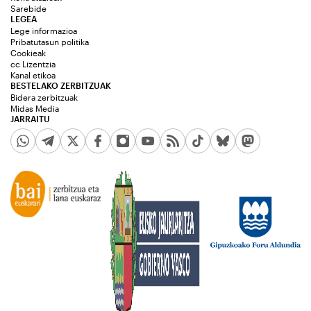
Sarebide
LEGEA
Lege informazioa
Pribatutasun politika
Cookieak
cc Lizentzia
Kanal etikoa
BESTELAKO ZERBITZUAK
Bidera zerbitzuak
Midas Media
JARRAITU