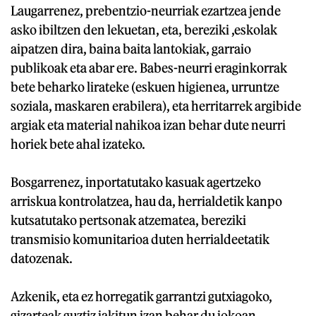
Laugarrenez, prebentzio-neurriak ezartzea jende
asko ibiltzen den lekuetan, eta, bereziki ,eskolak
aipatzen dira, baina baita lantokiak, garraio
publikoak eta abar ere. Babes-neurri eraginkorrak
bete beharko lirateke (eskuen higienea, urruntze
soziala, maskaren erabilera), eta herritarrek argibide
argiak eta material nahikoa izan behar dute neurri
horiek bete ahal izateko.
Bosgarrenez, inportatutako kasuak agertzeko
arriskua kontrolatzea, hau da, herrialdetik kanpo
kutsatutako pertsonak atzematea, bereziki
transmisio komunitarioa duten herrialdeetatik
datozenak.
Azkenik, eta ez horregatik garrantzi gutxiagoko,
gizarteak guztiz jakitun izan behar du jokoan