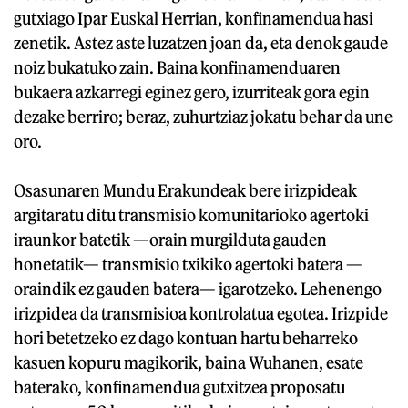
gutxiago Ipar Euskal Herrian, konfinamendua hasi
zenetik. Astez aste luzatzen joan da, eta denok gaude
noiz bukatuko zain. Baina konfinamenduaren
bukaera azkarregi eginez gero, izurriteak gora egin
dezake berriro; beraz, zuhurtziaz jokatu behar da une
oro.
Osasunaren Mundu Erakundeak bere irizpideak
argitaratu ditu transmisio komunitarioko agertoki
iraunkor batetik —orain murgilduta gauden
honetatik— transmisio txikiko agertoki batera —
oraindik ez gauden batera— igarotzeko. Lehenengo
irizpidea da transmisioa kontrolatua egotea. Irizpide
hori betetzeko ez dago kontuan hartu beharreko
kasuen kopuru magikorik, baina Wuhanen, esate
baterako, konfinamendua gutxitzea proposatu