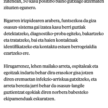
zutenean, 50 kasu positibo baino gutxiago atzematen
zituzten egunero.
Bigarren irizpidearen arabera, funtsezkoa da giza
osasun-sistema gai izatea kasu berri guztiak
detektatzeko, diagnostiko-proba egiteko, bakartzeko
eta tratatzeko, bai eta haien kontaktuak
identifikatzeko eta kontaktu estuen berrogeialdia
ezartzeko ere.
Hirugarrenez, lehen mailako arreta, ospitaleak eta
egoitzak indartu behar dira erasokor gisa jotzen
diren eremuetan infekzio-arriskua gutxitzeko, eta
arreta berezia jarri behar da osasun-langile
guztientzat egokiak diren norbera babesteko
ekipamenduak eskuratzen.