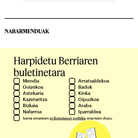
NABARMENDUAK
Harpidetu Berriaren
buletinetara
Mendia
Arratsaldekoa
Goizekoa
Badok
Astekaria
Kinka
Kazetaritza
Gipuzkoa
Bizkaia
Araba
Nafarroa
Iparraldea
Izena ematean
pribatutasun politika
onartzen duzu.