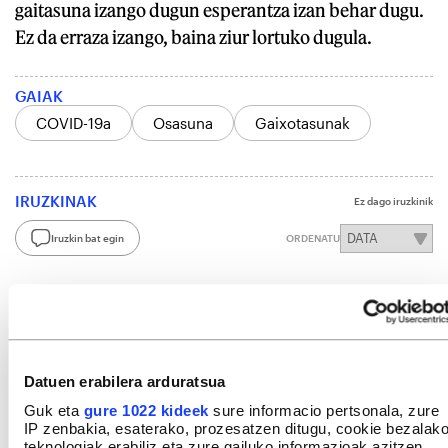
gaitasuna izango dugun esperantza izan behar dugu.
Ez da erraza izango, baina ziur lortuko dugula.
GAIAK
COVID-19a
Osasuna
Gaixotasunak
IRUZKINAK
Ez dago iruzkinik
Iruzkin bat egin
ORDENATU
Datuen erabilera arduratsua
Guk eta
gure 1022 kideek
sure informacio pertsonala, zure
IP zenbakia, esaterako, prozesatzen ditugu, cookie bezalak
teknologiak erabiliz eta zure gailuko informazioak azitzen