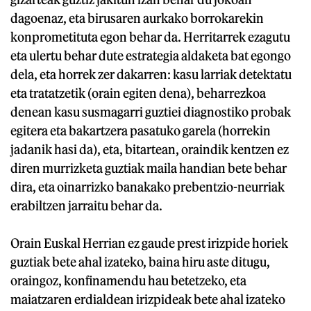
dagoenaz, eta birusaren aurkako borrokarekin
konprometituta egon behar da. Herritarrek ezagutu
eta ulertu behar dute estrategia aldaketa bat egongo
dela, eta horrek zer dakarren: kasu larriak detektatu
eta tratatzetik (orain egiten dena), beharrezkoa
denean kasu susmagarri guztiei diagnostiko probak
egitera eta bakartzera pasatuko garela (horrekin
jadanik hasi da), eta, bitartean, oraindik kentzen ez
diren murrizketa guztiak maila handian bete behar
dira, eta oinarrizko banakako prebentzio-neurriak
erabiltzen jarraitu behar da.
Orain Euskal Herrian ez gaude prest irizpide horiek
guztiak bete ahal izateko, baina hiru aste ditugu,
oraingoz, konfinamendu hau betetzeko, eta
maiatzaren erdialdean irizpideak bete ahal izateko