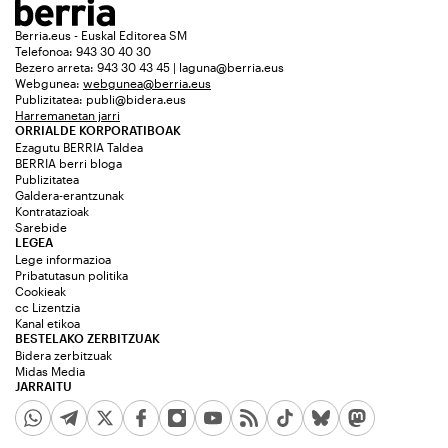
Berria.eus - Euskal Editorea SM
Telefonoa: 943 30 40 30
Bezero arreta: 943 30 43 45 | laguna@berria.eus
Webgunea:
webgunea@berria.eus
Publizitatea:
publi@bidera.eus
Harremanetan jarri
ORRIALDE KORPORATIBOAK
Ezagutu BERRIA Taldea
BERRIA berri bloga
Publizitatea
Galdera-erantzunak
Kontratazioak
Sarebide
LEGEA
Lege informazioa
Pribatutasun politika
Cookieak
cc Lizentzia
Kanal etikoa
BESTELAKO ZERBITZUAK
Bidera zerbitzuak
Midas Media
JARRAITU