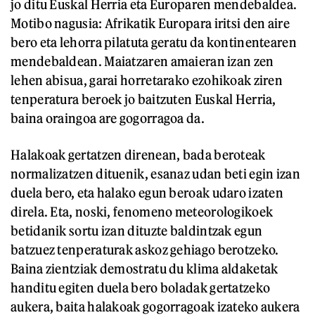
jo ditu Euskal Herria eta Europaren mendebaldea.
Motibo nagusia: Afrikatik Europara iritsi den aire
bero eta lehorra pilatuta geratu da kontinentearen
mendebaldean. Maiatzaren amaieran izan zen
lehen abisua, garai horretarako ezohikoak ziren
tenperatura beroek jo baitzuten Euskal Herria,
baina oraingoa are gogorragoa da.
Halakoak gertatzen direnean, bada beroteak
normalizatzen dituenik, esanaz udan beti egin izan
duela bero, eta halako egun beroak udaro izaten
direla. Eta, noski, fenomeno meteorologikoek
betidanik sortu izan dituzte baldintzak egun
batzuez tenperaturak askoz gehiago berotzeko.
Baina zientziak demostratu du klima aldaketak
handitu egiten duela bero boladak gertatzeko
aukera, baita halakoak gogorragoak izateko aukera