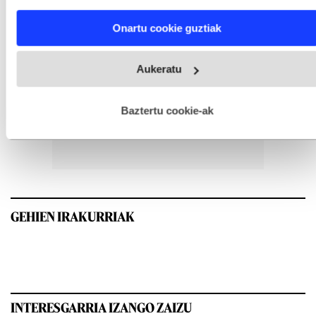
characteristics (fingerprinting)
Find out more about how your personal data is processed
Onartu cookie guztiak
and set your preferences in the
details section
.
Webgune honek cookie propioak eta hirugarrenen cookie-
Aukeratu
fitxategiak erabiltzen ditu. Zure esperientzia eta zerbitzuak
hobetzeko asmoz, cookie teknologiaz baliatzen gara. Ohar
hau onartuz gero, teknologia hori erabiltzeko baimen
esplizitua ematen diguzu.
Gehiago irakurri
Baztertu cookie-ak
GEHIEN IRAKURRIAK
INTERESGARRIA IZANGO ZAIZU