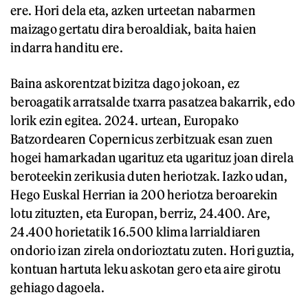
ere. Hori dela eta, azken urteetan nabarmen
maizago gertatu dira beroaldiak, baita haien
indarra handitu ere.
Baina askorentzat bizitza dago jokoan, ez
beroagatik arratsalde txarra pasatzea bakarrik, edo
lorik ezin egitea. 2024. urtean, Europako
Batzordearen Copernicus zerbitzuak esan zuen
hogei hamarkadan ugarituz eta ugarituz joan direla
beroteekin zerikusia duten heriotzak. Iazko udan,
Hego Euskal Herrian ia 200 heriotza beroarekin
lotu zituzten, eta Europan, berriz, 24.400. Are,
24.400 horietatik 16.500 klima larrialdiaren
ondorio izan zirela ondorioztatu zuten. Hori guztia,
kontuan hartuta leku askotan gero eta aire girotu
gehiago dagoela.