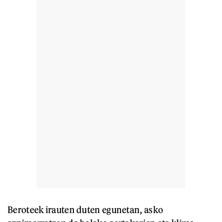
Beroteek irauten duten egunetan, asko