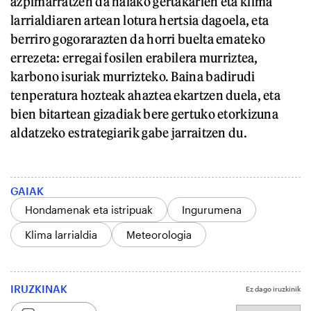
azpimarratzen da halako gertakarien eta klima
larrialdiaren artean lotura hertsia dagoela, eta
berriro gogorarazten da horri buelta emateko
errezeta: erregai fosilen erabilera murriztea,
karbono isuriak murrizteko. Baina badirudi
tenperatura hozteak ahaztea ekartzen duela, eta
bien bitartean gizadiak bere gertuko etorkizuna
aldatzeko estrategiarik gabe jarraitzen du.
GAIAK
Hondamenak eta istripuak
Ingurumena
Klima larrialdia
Meteorologia
IRUZKINAK
Ez dago iruzkinik