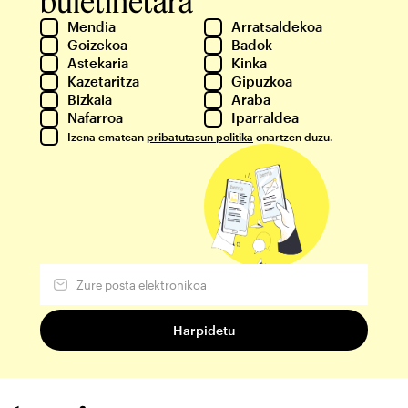
buletinetara
Mendia
Arratsaldekoa
Goizekoa
Badok
Astekaria
Kinka
Kazetaritza
Gipuzkoa
Bizkaia
Araba
Nafarroa
Iparraldea
Izena ematean
pribatutasun politika
onartzen duzu.