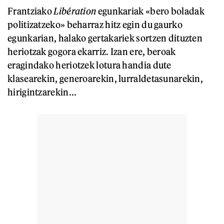
Frantziako
Libération
egunkariak «bero boladak
politizatzeko» beharraz hitz egin du gaurko
egunkarian, halako gertakariek sortzen dituzten
heriotzak gogora ekarriz. Izan ere, beroak
eragindako heriotzek lotura handia dute
klasearekin, generoarekin, lurraldetasunarekin,
hirigintzarekin...