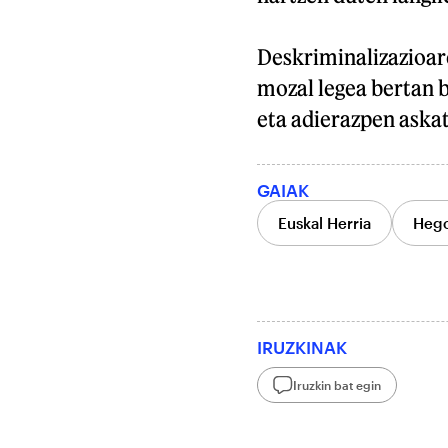
Deskriminalizazioar
mozal legea bertan b
eta adierazpen askat
GAIAK
Euskal Herria
Hego
IRUZKINAK
Iruzkin bat egin