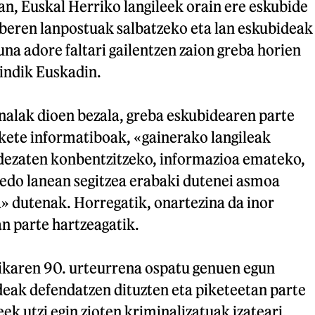
an, Euskal Herriko langileek orain ere eskubide
 beren lanpostuak salbatzeko eta lan eskubideak
na adore faltari gailentzen zaion greba horien
indik Euskadin.
nalak dioen bezala, greba eskubidearen parte
ikete informatiboak, «gainerako langileak
 dezaten konbentzitzeko, informazioa emateko,
edo lanean segitzea erabaki dutenei asmoa
» dutenak. Horregatik, onartezina da inor
n parte hartzeagatik.
likaren 90. urteurrena ospatu genuen egun
deak defendatzen dituzten eta piketeetan parte
ek utzi egin zioten kriminalizatuak izateari.