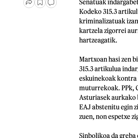
Senatuak indargabetu
Kodeko 315.3 artikul
kriminalizatuak izan
kartzela zigorrei au
hartzeagatik.
Martxoan hasi zen b
315.3 artikulua ind
eskuinekoak kontra 
muturrekoak. PPk, 
Asturiasek aurkako 
EAJ abstenitu egin z
zuen, non espetxe zi
Sinbolikoa da greba