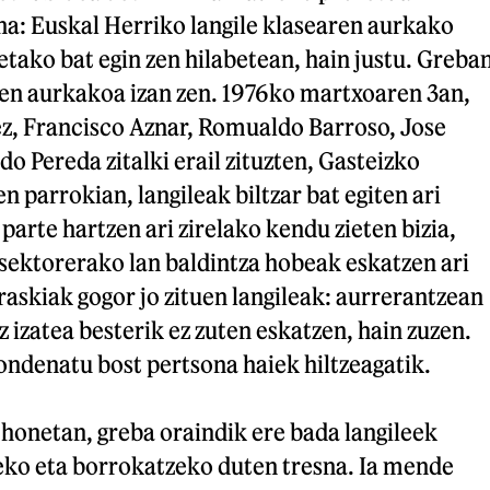
na: Euskal Herriko langile klasearen aurkako
tako bat egin zen hilabetean, hain justu. Greba
uen aurkakoa izan zen. 1976ko martxoaren 3an,
z, Francisco Aznar, Romualdo Barroso, Jose
do Pereda zitalki erail zituzten, Gasteizko
n parrokian, langileak biltzar bat egiten ari
parte hartzen ari zirelako kendu zieten bizia,
sektorerako lan baldintza hobeak eskatzen ari
rraskiak gogor jo zituen langileak: aurrerantzean
z izatea besterik ez zuten eskatzen, hain zuzen.
kondenatu bost pertsona haiek hiltzeagatik.
 honetan, greba oraindik ere bada langileek
eko eta borrokatzeko duten tresna. Ia mende