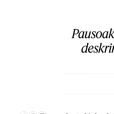
Pausoak
deskri