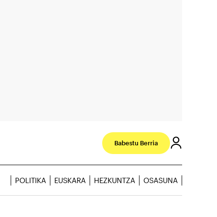
Babestu Berria
POLITIKA
EUSKARA
HEZKUNTZA
OSASUNA