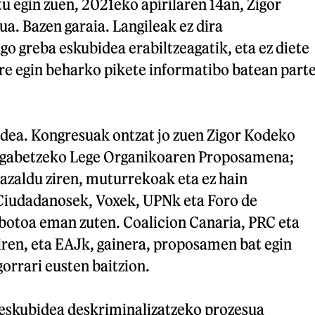
 egin zuen, 2021eko apirilaren 14an, Zigor
ua. Bazen garaia. Langileak ez dira
go greba eskubidea erabiltzeagatik, eta ez diete
rre egin beharko pikete informatibo batean part
idea. Kongresuak ontzat jo zuen Zigor Kodeko
argabetzeko Lege Organikoaren Proposamena;
azaldu ziren, muturrekoak eta ez hain
Ciudadanosek, Voxek, UPNk eta Foro de
botoa eman zuten. Coalicion Canaria, PRC eta
iren, eta EAJk, gainera, proposamen bat egin
gorrari eusten baitzion.
 eskubidea deskriminalizatzeko prozesua