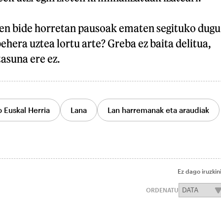
en bide horretan pausoak ematen segituko dugu
ehera uztea lortu arte? Greba ez baita delitua,
asuna ere ez.
 Euskal Herria
Lana
Lan harremanak eta araudiak
Ez dago iruzkin
ORDENATU