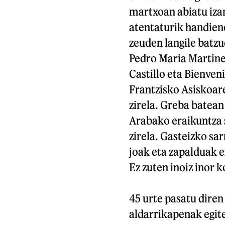
martxoan abiatu iza
atentaturik handiene
zeuden langile batz
Pedro Maria Martine
Castillo eta Bienveni
Frantzisko Asiskoare
zirela. Greba batean 
Arabako eraikuntza 
zirela. Gasteizko sa
joak eta zapalduak e
Ez zuten inoiz inor 
45 urte pasatu diren
aldarrikapenak egit