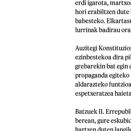
erdi igarota, martxo
hori erabiltzen dute
babesteko. Elkartasu
lurrinak badirau ora
Auzitegi Konstituzio
ezinbestekoa dira p
grebarekin bat egin
propaganda egiteko 
aldarazteko funtzioa
espetxeratzea haieta
Batzuek II. Errepub
berean, gure eskubi
hartzen duten langile