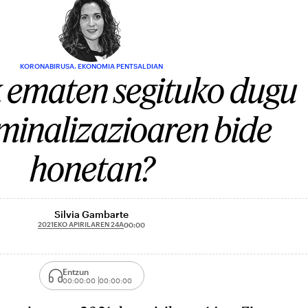
KORONABIRUSA. EKONOMIA PENTSALDIAN
 ematen segituko dugu
minalizazioaren bide
honetan?
Silvia Gambarte
2021EKO APIRILAREN 24A
00:00
Entzun
00:00:00
00:00:00