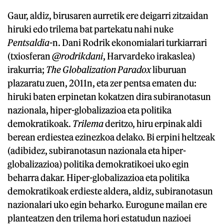
Gaur, aldiz, birusaren aurretik ere deigarri zitzaidan
hiruki edo trilema bat partekatu nahi nuke
Pentsaldia-
n. Dani Rodrik ekonomialari turkiarrari
(txiosferan
@rodrikdani
, Harvardeko irakaslea)
irakurria;
The Globalization Paradox
liburuan
plazaratu zuen, 2011n, eta zer pentsa ematen du:
hiruki baten erpinetan kokatzen dira subiranotasun
nazionala, hiper-globalizazioa eta politika
demokratikoak.
Trilema
deritzo, hiru erpinak aldi
berean erdiestea ezinezkoa delako. Bi erpini heltzeak
(adibidez, subiranotasun nazionala eta hiper-
globalizazioa) politika demokratikoei uko egin
beharra dakar. Hiper-globalizazioa eta politika
demokratikoak erdieste aldera, aldiz, subiranotasun
nazionalari uko egin beharko. Eurogune mailan ere
planteatzen den trilema hori estatudun nazioei