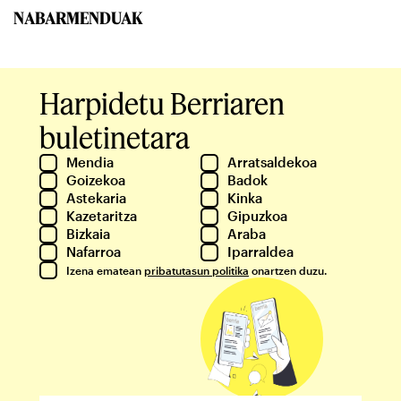
NABARMENDUAK
Harpidetu Berriaren
buletinetara
Mendia
Arratsaldekoa
Goizekoa
Badok
Astekaria
Kinka
Kazetaritza
Gipuzkoa
Bizkaia
Araba
Nafarroa
Iparraldea
Izena ematean
pribatutasun politika
onartzen duzu.