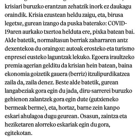
krisiari buruzko erantzun zehatzik inork ez daukagu
oraindik. Krisia ezustean heldu zaigu, eta, birusa
legetxe, gurean izango da puska baterako: COVID-
19aren aurkako txertoa helduta ere, pixka batean bai.
Alde batetik, normaltasun berriak zaharraren antz
dexentekoa du oraingoz: autoak erosteko eta turismo
enpresei eusteko laguntzak lekuko. Egoera iraultzeko
premia agerian gelditu da krisian hein batean, baina
ekonomia goizetik gauera (berriz) itzulipurdikatzea
zaila da, zaila denez. Beste alde batetik, gurean
langabeziak gora egin du jada, diru-sarrerei buruzko
gehienon zalantzek gora egin dute (gutxieneko
bermeak berme), eta, hortaz, barne zein kanpo
eskari ahulagoa dugu geurean. Osasun, zaintza eta
heziketaren alorreko eskariak egin du gora,
egitekotan.