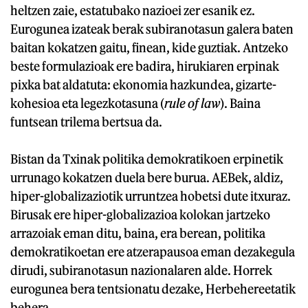
heltzen zaie, estatubako nazioei zer esanik ez.
Eurogunea izateak berak subiranotasun galera baten
baitan kokatzen gaitu, finean, kide guztiak. Antzeko
beste formulazioak ere badira, hirukiaren erpinak
pixka bat aldatuta: ekonomia hazkundea, gizarte-
kohesioa eta legezkotasuna (
rule of law
). Baina
funtsean trilema bertsua da.
Bistan da Txinak politika demokratikoen erpinetik
urrunago kokatzen duela bere burua. AEBek, aldiz,
hiper-globalizaziotik urruntzea hobetsi dute itxuraz.
Birusak ere hiper-globalizazioa kolokan jartzeko
arrazoiak eman ditu, baina, era berean, politika
demokratikoetan ere atzerapausoa eman dezakegula
dirudi, subiranotasun nazionalaren alde. Horrek
eurogunea bera tentsionatu dezake, Herbehereetatik
behera.