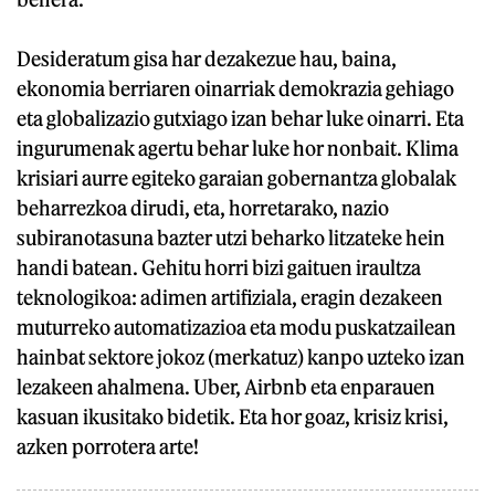
Desideratum gisa har dezakezue hau, baina,
ekonomia berriaren oinarriak demokrazia gehiago
eta globalizazio gutxiago izan behar luke oinarri. Eta
ingurumenak agertu behar luke hor nonbait. Klima
krisiari aurre egiteko garaian gobernantza globalak
beharrezkoa dirudi, eta, horretarako, nazio
subiranotasuna bazter utzi beharko litzateke hein
handi batean. Gehitu horri bizi gaituen iraultza
teknologikoa: adimen artifiziala, eragin dezakeen
muturreko automatizazioa eta modu puskatzailean
hainbat sektore jokoz (merkatuz) kanpo uzteko izan
lezakeen ahalmena. Uber, Airbnb eta enparauen
kasuan ikusitako bidetik. Eta hor goaz, krisiz krisi,
azken porrotera arte!