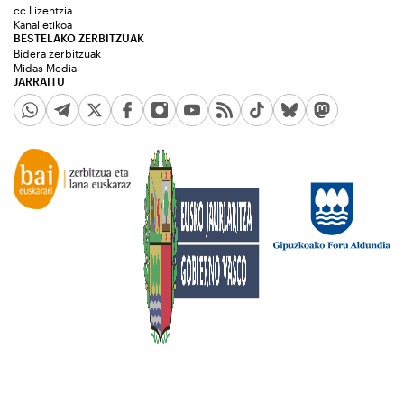
cc Lizentzia
Kanal etikoa
BESTELAKO ZERBITZUAK
Bidera zerbitzuak
Midas Media
JARRAITU