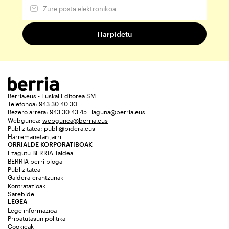
Berria.eus - Euskal Editorea SM
Telefonoa: 943 30 40 30
Bezero arreta: 943 30 43 45 | laguna@berria.eus
Webgunea:
webgunea@berria.eus
Publizitatea:
publi@bidera.eus
Harremanetan jarri
ORRIALDE KORPORATIBOAK
Ezagutu BERRIA Taldea
BERRIA berri bloga
Publizitatea
Galdera-erantzunak
Kontratazioak
Sarebide
LEGEA
Lege informazioa
Pribatutasun politika
Cookieak