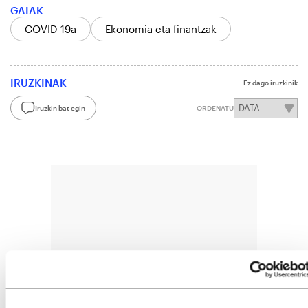
GAIAK
COVID-19a
Ekonomia eta finantzak
IRUZKINAK
Ez dago iruzkinik
Iruzkin bat egin
ORDENATU