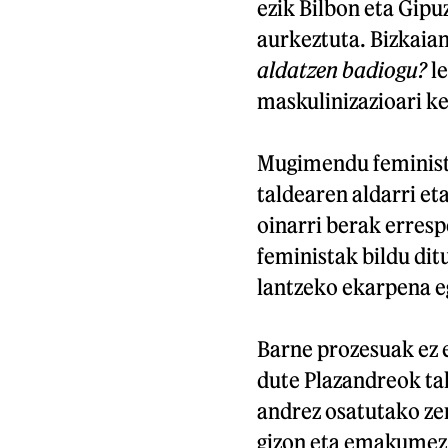
ezik Bilbon eta Gipu
aurkeztuta. Bizkaian 
aldatzen badiogu?
le
maskulinizazioari ke
Mugimendu feminista
taldearen aldarri eta
oinarri berak erresp
feministak bildu ditu
lantzeko ekarpena eg
Barne prozesuak ez e
dute Plazandreok tal
andrez osatutako ze
gizon eta emakumez 