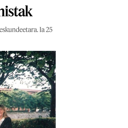
nistak
eskundeetara. Ia 25