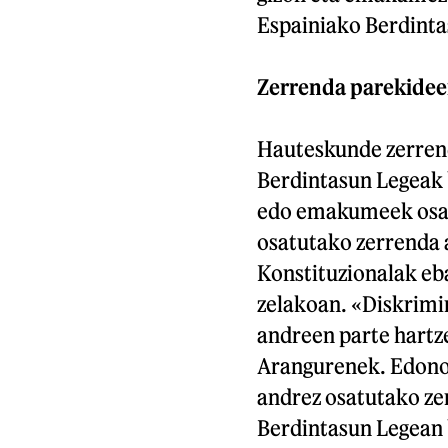
Espainiako Berdinta
Zerrenda parekidee
Hauteskunde zerren
Berdintasun Legeak 
edo emakumeek osat
osatutako zerrenda 
Konstituzionalak eba
zelakoan. «Diskrimin
andreen parte hartze
Arangurenek. Edonol
andrez osatutako ze
Berdintasun Legean 