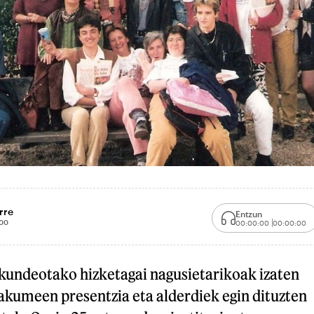
rre
Entzun
00
00:00:00
00:00:00
skundeotako hizketagai nagusietarikoak izaten
akumeen presentzia eta alderdiek egin dituzten