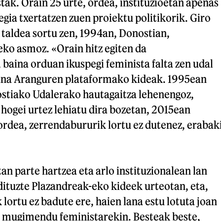
ak. Orain 25 urte, ordea, instituzioetan apenas
gia txertatzen zuen proiektu politikorik. Giro
taldea sortu zen, 1994an, Donostian,
ko asmoz. «Orain hitz egiten da
 baina orduan ikuspegi feminista falta zen udal
uana Aranguren plataformako kideak. 1995ean
stiako Udalerako hautagaitza lehenengoz,
hogei urtez lehiatu dira bozetan, 2015ean
ordea, zerrendabururik lortu ez dutenez, erabak
 parte hartzea eta arlo instituzionalean lan
 dituzte Plazandreak-eko kideek urteotan, eta,
 lortu ez badute ere, haien lana estu lotuta joan
 mugimendu feministarekin. Besteak beste,