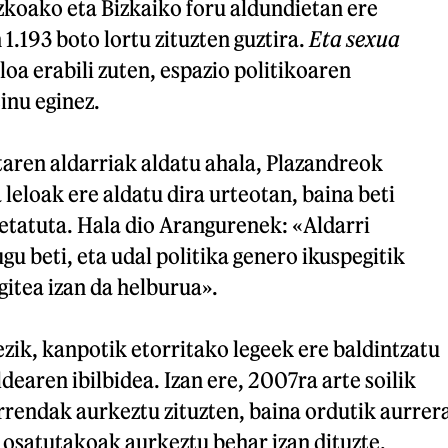
zkoako eta Bizkaiko foru aldundietan ere
1.193 boto lortu zituzten guztira.
Eta sexua
loa erabili zuten, espazio politikoaren
inu eginez.
ren aldarriak aldatu ahala, Plazandreok
 leloak ere aldatu dira urteotan, baina beti
etatuta. Hala dio Arangurenek: «Aldarri
gu beti, eta udal politika genero ikuspegitik
itea izan da helburua».
zik, kanpotik etorritako legeek ere baldintzatu
dearen ibilbidea. Izan ere, 2007ra arte soilik
rrendak aurkeztu zituzten, baina ordutik aurrer
osatutakoak aurkeztu behar izan dituzte,