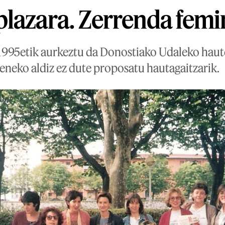
lazara. Zerrenda femi
1995etik aurkeztu da Donostiako Udaleko haut
eneko aldiz ez dute proposatu hautagaitzarik.