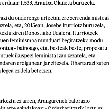
 orduan: 1.533, Arantxa Olañeta buru zela.
azi du ondorengo urteetan ere zerrenda mistoa
ztela, eta, 2015ean, Josebe Iturriotz buru zela,
keztu ziren Donostiako Udalera. Iturriotzek
 zuen feminismoa munduari begiratzeko modu
kontua» bainoago, eta, besteak beste, proposatu
ntuek ikuspegi feminista izan zezatela, eta
endaren erdigunean jar zitezela. Ohartarazi zuten
 legea ez dela betetzen.
rkeztu ez arren, Arangurenek balorazio
ain arte egindakoaz: «Ordezkaritzarik lortu ez