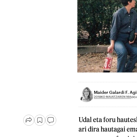
Maider Galardi F. Agi
2019KO MAIATZAREN 16A
00:
Udal eta foru haute
ari dira hautagai em