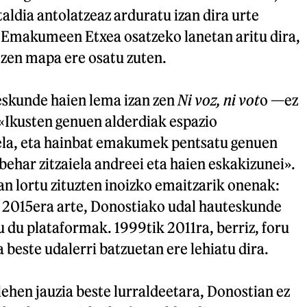
ldia antolatzeaz arduratu izan dira urte
 Emakumeen Etxea osatzeko lanetan aritu dira,
tzen mapa ere osatu zuten.
skunde haien lema izan zen
Ni voz, ni vot
o —ez
 «Ikusten genuen alderdiak espazio
ela, eta hainbat emakumek pentsatu genuen
ehar zitzaiela andreei eta haien eskakizunei».
n lortu zituzten inoizko emaitzarik onenak:
, 2015era arte, Donostiako udal hauteskunde
u du plataformak. 1999tik 2011ra, berriz, foru
beste udalerri batzuetan ere lehiatu dira.
ehen jauzia beste lurraldeetara, Donostian ez