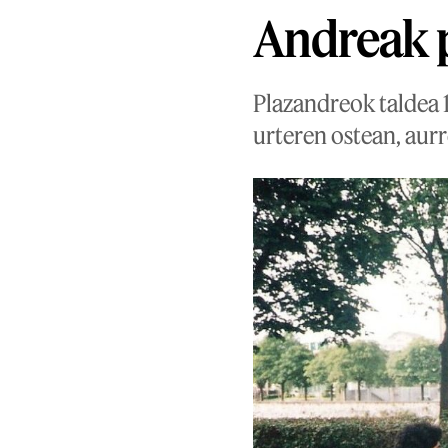
Andreak p
Plazandreok taldea 
urteren ostean, aurr