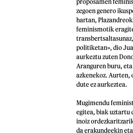
proposamen feminist
zegoen genero ikuspe
hartan, Plazandreok 
feminismotik eragite
transbertsaltasunaz,
politiketan», dio J
aurkeztu zuten Dono
Aranguren buru, eta 
azkenekoz. Aurten, 
dute ez aurkeztea.
Mugimendu feministan
egitea, biak uztartu
inoiz ordezkaritzarik
da erakundeekin eta