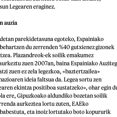
sun Legearen eraginez.
n auzia
detan parekidetasuna egoteko, Espainiako
behartzen du zerrenden %40 gutxienez gizonek
zea. Plazandreok-ek soilik emakumez
aurkeztu zuen 2007an, baina Espainiako Auziteg
tzi zuen ez zela legezkoa, «baztertzailea»
azioaren ideia faltsua da. Legea sortu zen
aren ekintza positiboa sustatzeko», ohar egin d
a ere, Gipuzkoako aldundiko bozetan soilik
rrenda aurkeztea lortu zuten, EAEko
babestuta, eta inoiz lortutako boto kopururik