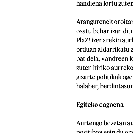
handiena lortu zuten
Arangurenek oroitar
osatu behar izan ditu
PlaZ! izenarekin aur
orduan aldarrikatu
bat dela, «andreen 
zuten hiriko aurreko
gizarte politikak ag
halaber, berdintasun
Egiteko dagoena
Aurtengo bozetan au
positiboa egin du or