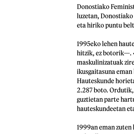
Donostiako Feminista
luzetan, Donostiako
eta hiriko puntu bel
1995eko lehen haute
hitzik, ez botorik—.
maskulinizatuak zir
ikusgaitasuna eman b
Hauteskunde horieta
2.287 boto. Ordutik
guztietan parte hart
hauteskundeetan eta 
1999an eman zuten l