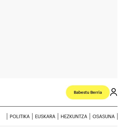
Babestu Berria
POLITIKA
EUSKARA
HEZKUNTZA
OSASUNA