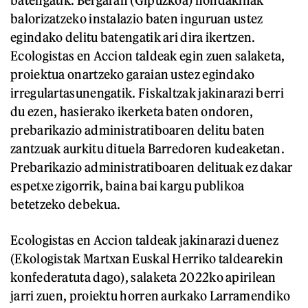
batengatik. Bergaran (Gipuzkoa) hondakinak
balorizatzeko instalazio baten inguruan ustez
egindako delitu batengatik ari dira ikertzen.
Ecologistas en Accion taldeak egin zuen salaketa,
proiektua onartzeko garaian ustez egindako
irregulartasunengatik. Fiskaltzak jakinarazi berri
du ezen, hasierako ikerketa baten ondoren,
prebarikazio administratiboaren delitu baten
zantzuak aurkitu dituela Barredoren kudeaketan.
Prebarikazio administratiboaren delituak ez dakar
espetxe zigorrik, baina bai kargu publikoa
betetzeko debekua.
Ecologistas en Accion taldeak jakinarazi duenez
(Ekologistak Martxan Euskal Herriko taldearekin
konfederatuta dago), salaketa 2022ko apirilean
jarri zuen, proiektu horren aurkako Larramendiko