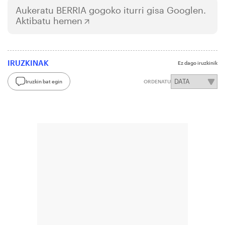
Aukeratu
BERRIA
gogoko iturri gisa Googlen.
Aktibatu hemen
IRUZKINAK
Ez dago iruzkinik
Iruzkin bat egin
ORDENATU