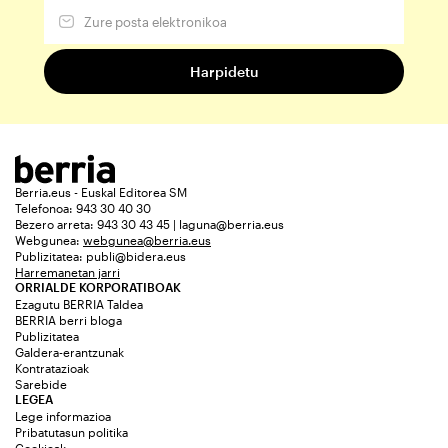
Berria.eus - Euskal Editorea SM
Telefonoa: 943 30 40 30
Bezero arreta: 943 30 43 45 | laguna@berria.eus
Webgunea:
webgunea@berria.eus
Publizitatea:
publi@bidera.eus
Harremanetan jarri
ORRIALDE KORPORATIBOAK
Ezagutu BERRIA Taldea
BERRIA berri bloga
Publizitatea
Galdera-erantzunak
Kontratazioak
Sarebide
LEGEA
Lege informazioa
Pribatutasun politika