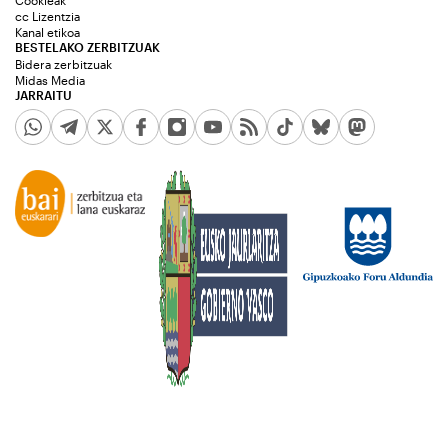
Cookieak
cc Lizentzia
Kanal etikoa
BESTELAKO ZERBITZUAK
Bidera zerbitzuak
Midas Media
JARRAITU