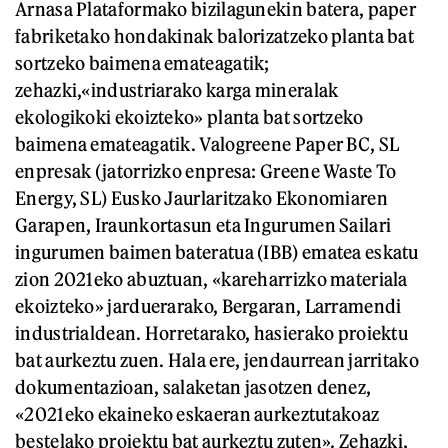
Arnasa Plataformako bizilagunekin batera, paper
fabriketako hondakinak balorizatzeko planta bat
sortzeko baimena emateagatik;
zehazki,«industriarako karga mineralak
ekologikoki ekoizteko» planta bat sortzeko
baimena emateagatik. Valogreene Paper BC, SL
enpresak (jatorrizko enpresa: Greene Waste To
Energy, SL) Eusko Jaurlaritzako Ekonomiaren
Garapen, Iraunkortasun eta Ingurumen Sailari
ingurumen baimen bateratua (IBB) ematea eskatu
zion 2021eko abuztuan, «kareharrizko materiala
ekoizteko» jarduerarako, Bergaran, Larramendi
industrialdean. Horretarako, hasierako proiektu
bat aurkeztu zuen. Hala ere, jendaurrean jarritako
dokumentazioan, salaketan jasotzen denez,
«2021eko ekaineko eskaeran aurkeztutakoaz
bestelako proiektu bat aurkeztu zuten». Zehazki,