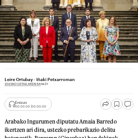
Leire Ortubay - Iñaki Petxarroman
2023KO UZTAILAREN 5A
14:21
Entzun
00:00:00
00:00:00
Arabako Ingurumen diputatu Amaia Barredo
ikertzen ari dira, ustezko prebarikazio delitu