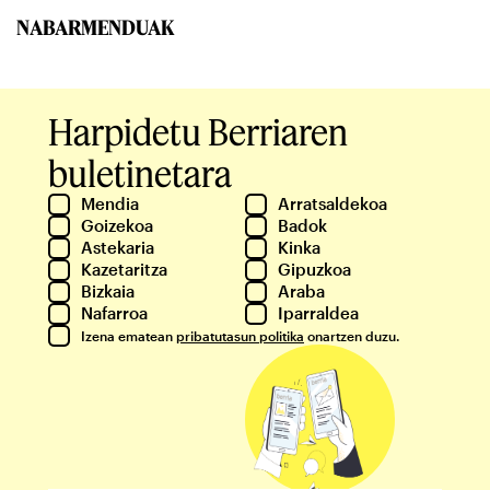
NABARMENDUAK
Harpidetu Berriaren
buletinetara
Mendia
Arratsaldekoa
Goizekoa
Badok
Astekaria
Kinka
Kazetaritza
Gipuzkoa
Bizkaia
Araba
Nafarroa
Iparraldea
Izena ematean
pribatutasun politika
onartzen duzu.