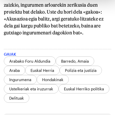
zaizkio, ingurumen arloarekin zerikusia duen
proiektu bat delako. Uste du hori dela «gakoa»:
«Akusazioa egia balitz, argi geratuko litzateke ez
dela gai kargu publiko bat betetzeko, baina are
gutxiago ingurumenari dagokion bat».
GAIAK
Arabako Foru Aldundia
Barredo, Amaia
Araba
Euskal Herria
Polizia eta justizia
Ingurumena
Hondakinak
Ustelkeriak eta iruzurrak
Euskal Herriko politika
Delituak