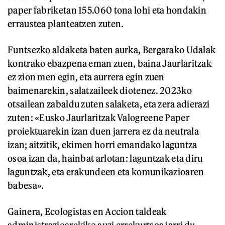
paper fabriketan 155.060 tona lohi eta hondakin
erraustea planteatzen zuten.
Funtsezko aldaketa baten aurka, Bergarako Udalak
kontrako ebazpena eman zuen, baina Jaurlaritzak
ez zion men egin, eta aurrera egin zuen
baimenarekin, salatzaileek diotenez. 2023ko
otsailean zabaldu zuten salaketa, eta zera adierazi
zuten: «Eusko Jaurlaritzak Valogreene Paper
proiektuarekin izan duen jarrera ez da neutrala
izan; aitzitik, ekimen horri emandako laguntza
osoa izan da, hainbat arlotan: laguntzak eta diru
laguntzak, eta erakundeen eta komunikazioaren
babesa».
Gainera, Ecologistas en Accion taldeak