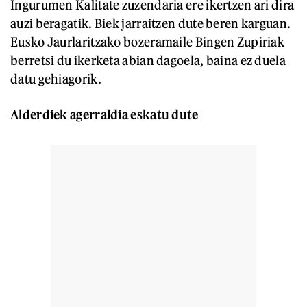
Ingurumen Kalitate zuzendaria ere ikertzen ari dira
auzi beragatik. Biek jarraitzen dute beren karguan.
Eusko Jaurlaritzako bozeramaile Bingen Zupiriak
berretsi du ikerketa abian dagoela, baina ez duela
datu gehiagorik.
Alderdiek agerraldia eskatu dute