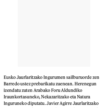
Eusko Jaurlaritzako Ingurumen sailburuorde zen
Barredo ustez prebarikatu zuenean. Herenegun
izendatu zuten Arabako Foru Aldundiko
Iraunkortasuneko, Nekazaritzako eta Natura
Inguruneko diputatu. Javier Agirre Jaurlaritzako