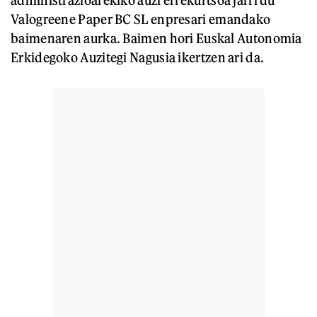
administrazioarekiko auzi errekurtsoa jarri du
Valogreene Paper BC SL enpresari emandako
baimenaren aurka. Baimen hori Euskal Autonomia
Erkidegoko Auzitegi Nagusia ikertzen ari da.