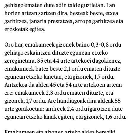
gehiago ematen dute adin talde guztietan. Lan
horien artean sartzen dira, besteak beste, etxea
garbitzea, janaria prestatzea, arropa garbitzea eta
erosketak egitea.
Oro har, emakumeek gizonek baino 0,3-0,8 ordu
gehiago eskaintzen dituzte egunean etxeko
zereginetara. 35 eta 44 urte artekoei dagokienez,
emakumeek batez beste 2,1 ordu ematen dituzte
egunean etxeko lanetan, eta gizonek, 1,7 ordu.
Antzekoa da aldea 45 eta 54 urte artekoen artean
ere: emakumeek 2,3 ordu ematen dituzte, eta
gizonek, 1,7 ordu. Are handiagoak dira aldeak 55
urte gorakoetan: andreek 2,4 ordu igarotzen dute
egunean etxeko lanak egiten, eta gizonek, 1,6 ordu.
Emakumeen eta gizonen arteko aldea bereziki