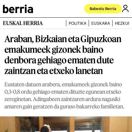
Babestu Berria
EUSKAL HERRIA
POLITIKA
EUSKARA
HEZKUN
Araban, Bizkaian eta Gipuzkoan
emakumeek gizonek baino
denbora gehiago ematen dute
zaintzan eta etxeko lanetan
Eustaten datuen arabera, emakumeek gizonek baino
0,3-0,8 ordu gehiago ematen dituzte egunean etxeko
zereginetan. Adingabeen zaintzaren ardura nagusiki
amaren gain geratzen da guraso bakarreko familietan.