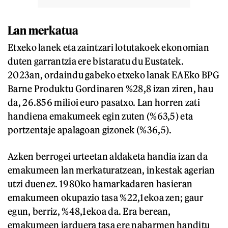
Lan merkatua
Etxeko lanek eta zaintzari lotutakoek ekonomian
duten garrantzia ere bistaratu du Eustatek.
2023an, ordaindu gabeko etxeko lanak EAEko BPG
Barne Produktu Gordinaren %28,8 izan ziren, hau
da, 26.856 milioi euro pasatxo. Lan horren zati
handiena emakumeek egin zuten (%63,5) eta
portzentaje apalagoan gizonek (%36,5).
Azken berrogei urteetan aldaketa handia izan da
emakumeen lan merkaturatzean, inkestak agerian
utzi duenez. 1980ko hamarkadaren hasieran
emakumeen okupazio tasa %22,1ekoa zen; gaur
egun, berriz, %48,1ekoa da. Era berean,
emakumeen jarduera tasa ere nabarmen handitu