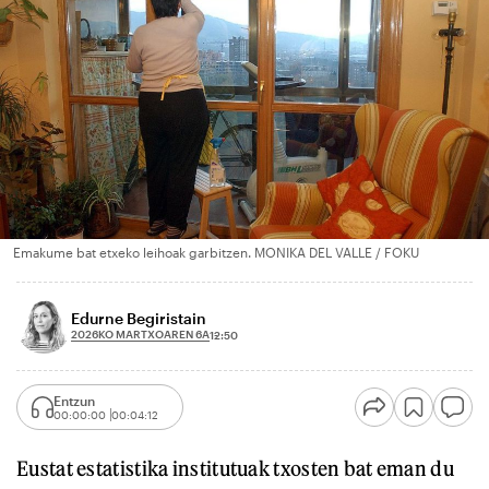
Emakume bat etxeko leihoak garbitzen. MONIKA DEL VALLE / FOKU
Edurne Begiristain
2026KO MARTXOAREN 6A
12:50
Entzun
00:00:00
00:04:12
Eustat estatistika institutuak txosten bat eman du