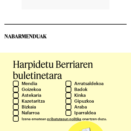
NABARMENDUAK
Harpidetu Berriaren
buletinetara
Mendia
Arratsaldekoa
Goizekoa
Badok
Astekaria
Kinka
Kazetaritza
Gipuzkoa
Bizkaia
Araba
Nafarroa
Iparraldea
Izena ematean
pribatutasun politika
onartzen duzu.