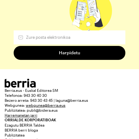
Berria.eus - Euskal Editorea SM
Telefonoa: 943 30 40 30
Bezero arreta: 943 30 43 45 | laguna@berria.eus
Webgunea:
webgunea@berria.eus
Publizitatea:
publi@bidera.eus
Harremanetan jarri
ORRIALDE KORPORATIBOAK
Ezagutu BERRIA Taldea
BERRIA berri bloga
Publizitatea