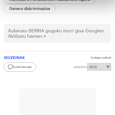
Genero diskriminazioa
Aukeratu
BERRIA
gogoko iturri gisa Googlen.
Aktibatu hemen
IRUZKINAK
Ez dago iruzkinik
Iruzkin bat egin
ORDENATU