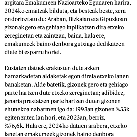
argitara Emakumeen Nazioarteko Egunaren harira,
2024ko emaitzak bilduta, eta besteak beste, zera
ondorioztatu du: Araban, Bizkaian eta Gipuzkoan
gizonak gero eta gehiago inplikatzen dira etxeko
zereginetan eta zaintzan, baina, hala ere,
emakumeek baino denbora gutxiago dedikatzen
diete bi esparru horiei.
Eustaten datuek erakusten dute azken
hamarkadetan aldaketak egon direla etxeko lanen
banaketan. Alde batetik, gizonek gero eta gehiago
parte hartzen dute etxeko zereginetan; adibidez,
janaria prestatzen parte hartzen duten gizonen
ehunekoa nabarmen igo da: 1993an gizonen %33k
egiten zuten lan hori, eta 2023an, berriz,
%76,6k. Hala ere, 2024ko datuen arabera, etxeko
lanetan emakumeek gizonek baino denbora