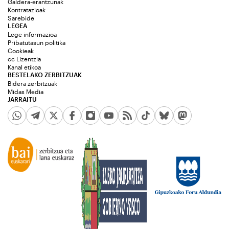
Galdera-erantzunak
Kontratazioak
Sarebide
LEGEA
Lege informazioa
Pribatutasun politika
Cookieak
cc Lizentzia
Kanal etikoa
BESTELAKO ZERBITZUAK
Bidera zerbitzuak
Midas Media
JARRAITU