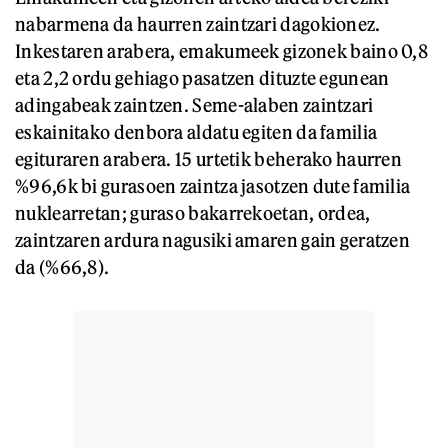
nabarmena da haurren zaintzari dagokionez.
Inkestaren arabera, emakumeek gizonek baino 0,8
eta 2,2 ordu gehiago pasatzen dituzte egunean
adingabeak zaintzen. Seme-alaben zaintzari
eskainitako denbora aldatu egiten da familia
egituraren arabera. 15 urtetik beherako haurren
%96,6k bi gurasoen zaintza jasotzen dute familia
nuklearretan; guraso bakarrekoetan, ordea,
zaintzaren ardura nagusiki amaren gain geratzen
da (%66,8).