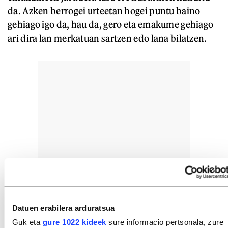
da. Azken berrogei urteetan hogei puntu baino
gehiago igo da, hau da, gero eta emakume gehiago
ari dira lan merkatuan sartzen edo lana bilatzen.
Datuen erabilera arduratsua
Guk eta
gure 1022 kideek
sure informacio pertsonala, zure