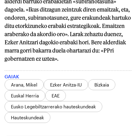
alderdi barruko erabakietan «subiranotasuna»
dagoela. «Ikus ditzagun zeintzuk diren emaitzak, eta,
ondoren, subiranotasunez, gure erakundeak hartuko
ditu etorkizuneko erabaki estrategikoak. Emaitzen
araberako da akordio oro». Larak zehaztu duenez,
Ezker Anitzari dagokio erabaki hori. Bere alderdiak
marra gorri bakarra duela ohartarazi du: «PPri
gobernatzen ez uztea».
GAIAK
Arana, Mikel
Ezker Anitza-IU
Bizkaia
Euskal Herria
EAE
Eusko Legebiltzarrerako hauteskundeak
Hauteskundeak