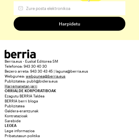
Berria.eus - Euskal Editorea SM
Telefonoa: 943 30 40 30
Bezero arreta: 943 30 43 45 | laguna@berria.eus
Webgunea:
webgunea@berria.eus
Publizitatea:
publi@bidera.eus
Harremanetan jarri
ORRIALDE KORPORATIBOAK
Ezagutu BERRIA Taldea
BERRIA berri bloga
Publizitatea
Galdera-erantzunak
Kontratazioak
Sarebide
LEGEA
Lege informazioa
Pribatutasun politika