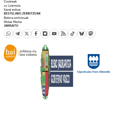
Cookieak
cc Lizentzia
Kanal etikoa
BESTELAKO ZERBITZUAK
Bidera zerbitzuak
Midas Media
JARRAITU