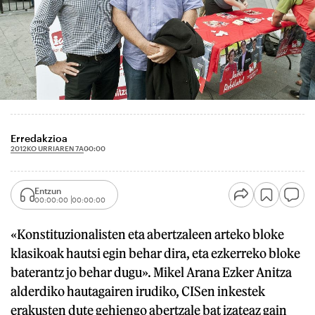
Erredakzioa
2012KO URRIAREN 7A
00:00
Entzun
00:00:00
00:00:00
«Konstituzionalisten eta abertzaleen arteko bloke
klasikoak hautsi egin behar dira, eta ezkerreko bloke
baterantz jo behar dugu». Mikel Arana Ezker Anitza
alderdiko hautagairen irudiko, CISen inkestek
erakusten dute gehiengo abertzale bat izateaz gain