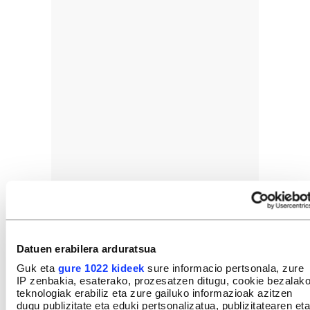
Datuen erabilera arduratsua
Guk eta
gure 1022 kideek
sure informacio pertsonala, zure
IP zenbakia, esaterako, prozesatzen ditugu, cookie bezalak
teknologiak erabiliz eta zure gailuko informazioak azitzen
dugu publizitate eta eduki pertsonalizatua, publizitatearen eta