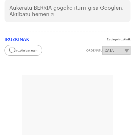
Aukeratu
BERRIA
gogoko iturri gisa Googlen.
Aktibatu hemen
IRUZKINAK
Ez dago iruzkinik
Iruzkin bat egin
ORDENATU