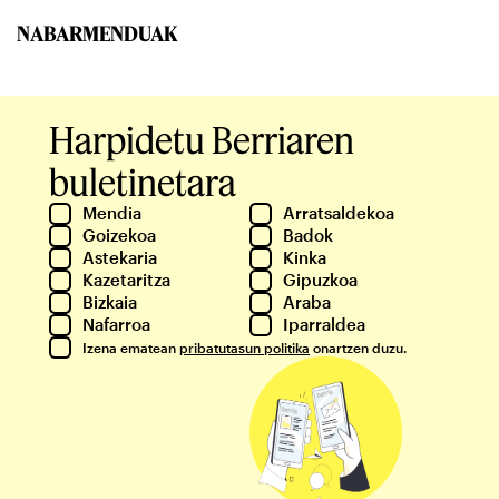
NABARMENDUAK
Harpidetu Berriaren
buletinetara
Mendia
Arratsaldekoa
Goizekoa
Badok
Astekaria
Kinka
Kazetaritza
Gipuzkoa
Bizkaia
Araba
Nafarroa
Iparraldea
Izena ematean
pribatutasun politika
onartzen duzu.