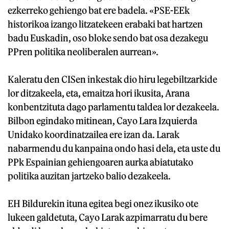
ezkerreko gehiengo bat ere badela. «PSE-EEk
historikoa izango litzatekeen erabaki bat hartzen
badu Euskadin, oso bloke sendo bat osa dezakegu
PPren politika neoliberalen aurrean».
Kaleratu den CISen inkestak dio hiru legebiltzarkide
lor ditzakeela, eta, emaitza hori ikusita, Arana
konbentzituta dago parlamentu taldea lor dezakeela.
Bilbon egindako mitinean, Cayo Lara Izquierda
Unidako koordinatzailea ere izan da. Larak
nabarmendu du kanpaina ondo hasi dela, eta uste du
PPk Espainian gehiengoaren aurka abiatutako
politika auzitan jartzeko balio dezakeela.
EH Bildurekin ituna egitea begi onez ikusiko ote
lukeen galdetuta, Cayo Larak azpimarratu du bere