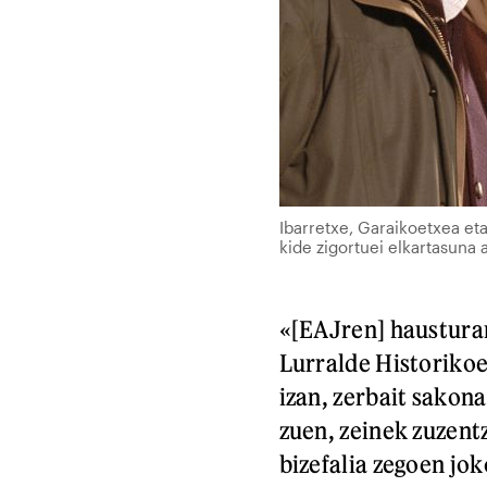
Ibarretxe, Garaikoetxea et
kide zigortuei elkartasuna
«[EAJren] hausturar
Lurralde Historikoe
izan, zerbait sakon
zuen, zeinek zuzen
bizefalia zegoen jo