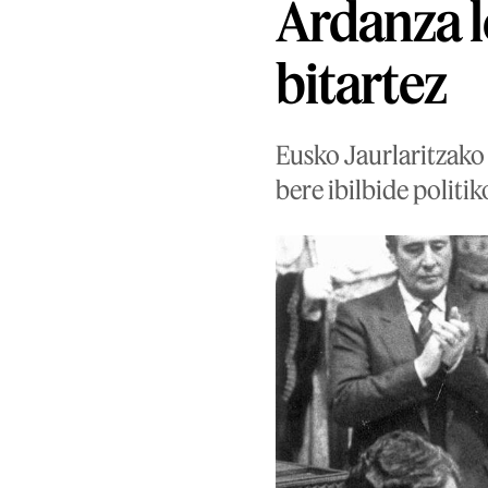
Ardanza l
bitartez
Eusko Jaurlaritzako
bere ibilbide politi