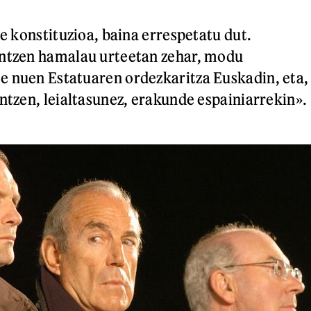
re konstituzioa, baina errespetatu dut.
intzen hamalau urteetan zehar, modu
e nuen Estatuaren ordezkaritza Euskadin, eta,
intzen, leialtasunez, erakunde espainiarrekin».