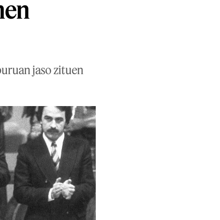
nen
buruan jaso zituen