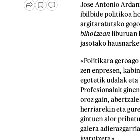
Jose Antonio Ardan
ibilbide politikoa 
argitaratutako gogo
bihotzean
liburuan 
jasotako hausnarke
«Politikara geroago 
zen enpresen, kabin
egotetik udalak et
Profesionalak ginen
oroz gain, abertzal
herriarekin eta gur
gintuen alor pribat
galera adierazgarr
igarotzera».