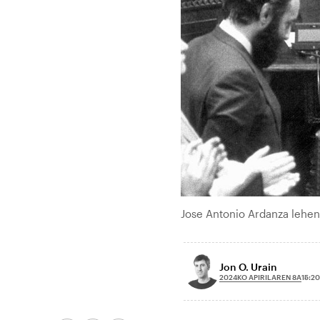
Jose Antonio Ardanza lehend
Jon O. Urain
2024KO APIRILAREN 8A
15:20