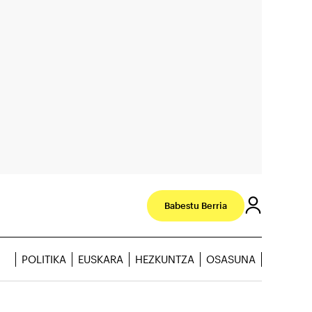
Babestu Berria
POLITIKA
EUSKARA
HEZKUNTZA
OSASUNA