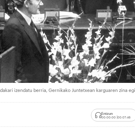
akari izendatu berria, Gernikako Juntetxean karguaren zina egi
Entzun
00:00:00
00:07:46