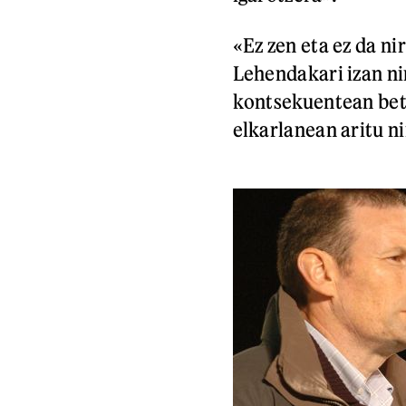
«Ez zen eta ez da ni
Lehendakari izan n
kontsekuentean bet
elkarlanean aritu n