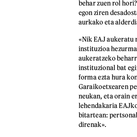
behar zuen rol hori
egon ziren desados
aurkako eta alderdi
«Nik EAJ aukeratu 
instituzioa hezurm
aukeratzeko beharre
instituzional bat e
forma ezta hura ko
Garaikoetxearen pe
neukan, eta orain e
lehendakaria EAJko
bitartean: pertsona
direnak».