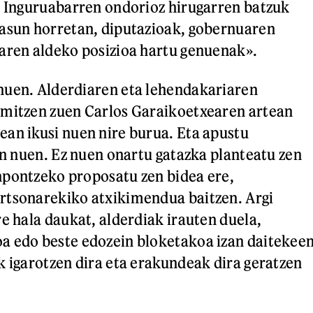
? Inguruabarren ondorioz hirugarren batzuk
tasun horretan, diputazioak, gobernuaren
aren aldeko posizioa hartu genuenak».
nuen. Alderdiaren eta lehendakariaren
amitzen zuen Carlos Garaikoetxearen artean
an ikusi nuen nire burua. Eta apustu
gin nuen. Ez nuen onartu gatazka planteatu zen
npontzeko proposatu zen bidea ere,
rtsonarekiko atxikimendua baitzen. Argi
re hala daukat, alderdiak irauten duela,
a edo beste edozein bloketakoa izan daitekee
k igarotzen dira eta erakundeak dira geratzen