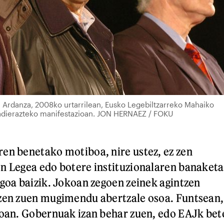
a Ardanza, 2008ko urtarrilean, Eusko Legebiltzarreko Mahaiko
 adierazteko manifestazioan. JON HERNAEZ / FOKU
en benetako motiboa, nire ustez, ez zen
n Legea edo botere instituzionalaren banaketa
agoa baizik. Jokoan zegoen zeinek agintzen
tzen zuen mugimendu abertzale osoa. Funtsean,
koan. Gobernuak izan behar zuen, edo EAJk bet