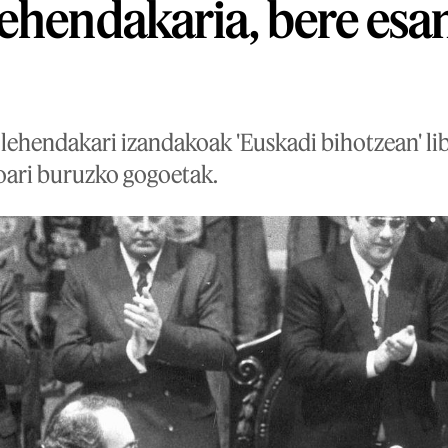
ehendakaria, bere esa
 lehendakari izandakoak 'Euskadi bihotzean' li
koari buruzko gogoetak.