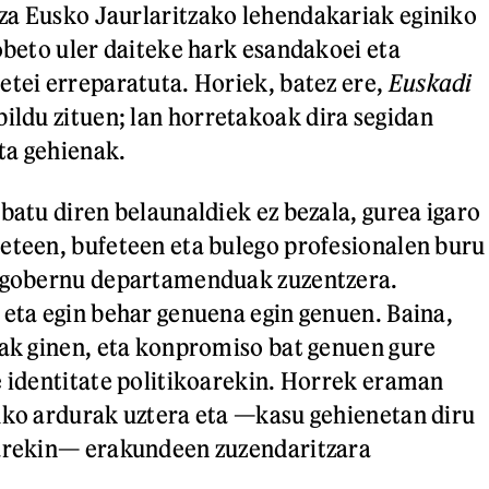
za Eusko Jaurlaritzako lehendakariak eginiko
hobeto uler daiteke hark esandakoei eta
etei erreparatuta. Horiek, batez ere,
Euskadi
bildu zituen; lan horretakoak dira segidan
ta gehienak.
batu diren belaunaldiek ez bezala, gurea igaro
eteen, bufeteen eta bulego profesionalen buru
a gobernu departamenduak zuzentzera.
 eta egin behar genuena egin genuen. Baina,
eak ginen, eta konpromiso bat genuen gure
e identitate politikoarekin. Horrek eraman
uko ardurak uztera eta —kasu gehienetan diru
iarekin— erakundeen zuzendaritzara