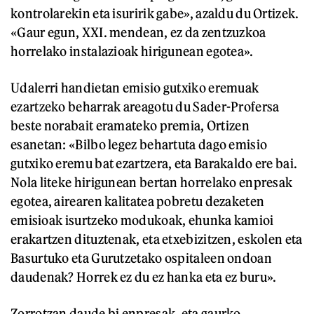
kontrolarekin eta isuririk gabe», azaldu du Ortizek.
«Gaur egun, XXI. mendean, ez da zentzuzkoa
horrelako instalazioak hirigunean egotea».
Udalerri handietan emisio gutxiko eremuak
ezartzeko beharrak areagotu du Sader-Profersa
beste norabait eramateko premia, Ortizen
esanetan: «Bilbo legez behartuta dago emisio
gutxiko eremu bat ezartzera, eta Barakaldo ere bai.
Nola liteke hirigunean bertan horrelako enpresak
egotea, airearen kalitatea pobretu dezaketen
emisioak isurtzeko modukoak, ehunka kamioi
erakartzen dituztenak, eta etxebizitzen, eskolen eta
Basurtuko eta Gurutzetako ospitaleen ondoan
daudenak? Horrek ez du ez hanka eta ez buru».
Zorrotzan daude bi enpresak, eta gaurko