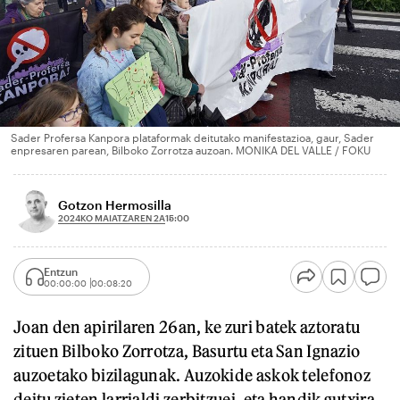
Sader Profersa Kanpora plataformak deitutako manifestazioa, gaur, Sader
enpresaren parean, Bilboko Zorrotza auzoan. MONIKA DEL VALLE / FOKU
Gotzon Hermosilla
2024KO MAIATZAREN 2A
15:00
Entzun
00:00:00
00:08:20
Joan den apirilaren 26an, ke zuri batek aztoratu
zituen Bilboko Zorrotza, Basurtu eta San Ignazio
auzoetako bizilagunak. Auzokide askok telefonoz
deitu zieten larrialdi zerbitzuei, eta handik gutxira