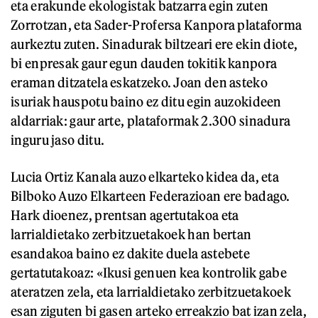
eta erakunde ekologistak batzarra egin zuten
Zorrotzan, eta Sader-Profersa Kanpora plataforma
aurkeztu zuten. Sinadurak biltzeari ere ekin diote,
bi enpresak gaur egun dauden tokitik kanpora
eraman ditzatela eskatzeko. Joan den asteko
isuriak hauspotu baino ez ditu egin auzokideen
aldarriak: gaur arte, plataformak 2.300 sinadura
inguru jaso ditu.
Lucia Ortiz Kanala auzo elkarteko kidea da, eta
Bilboko Auzo Elkarteen Federazioan ere badago.
Hark dioenez, prentsan agertutakoa eta
larrialdietako zerbitzuetakoek han bertan
esandakoa baino ez dakite duela astebete
gertatutakoaz: «Ikusi genuen kea kontrolik gabe
ateratzen zela, eta larrialdietako zerbitzuetakoek
esan ziguten bi gasen arteko erreakzio bat izan zela,