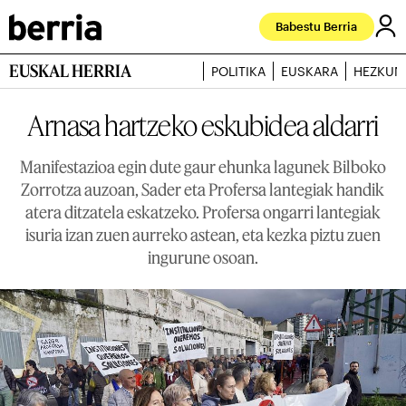
Babestu Berria
EUSKAL HERRIA
POLITIKA
EUSKARA
HEZKUN
Arnasa hartzeko eskubidea aldarri
Manifestazioa egin dute gaur ehunka lagunek Bilboko
Zorrotza auzoan, Sader eta Profersa lantegiak handik
atera ditzatela eskatzeko. Profersa ongarri lantegiak
isuria izan zuen aurreko astean, eta kezka piztu zuen
ingurune osoan.