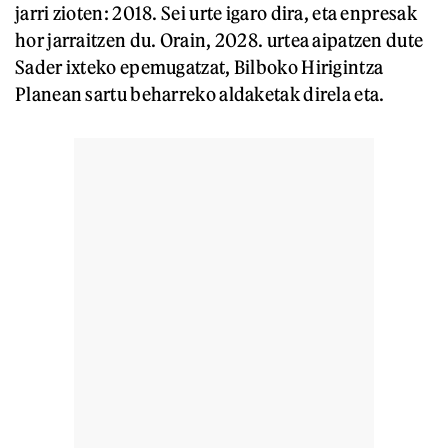
jarri zioten: 2018. Sei urte igaro dira, eta enpresak
hor jarraitzen du. Orain, 2028. urtea aipatzen dute
Sader ixteko epemugatzat, Bilboko Hirigintza
Planean sartu beharreko aldaketak direla eta.