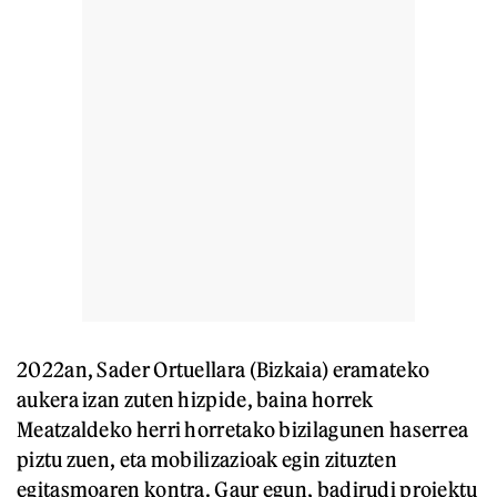
2022an, Sader Ortuellara (Bizkaia) eramateko
aukera izan zuten hizpide, baina horrek
Meatzaldeko herri horretako bizilagunen haserrea
piztu zuen, eta mobilizazioak egin zituzten
egitasmoaren kontra. Gaur egun, badirudi proiektu