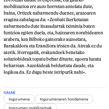
mobilizazioa ere auzo horretan antolatu dute,
baina, Ortizek nabarmendu duenez, arazoaren
eragina zabalagoa da: «Zenbait ikerketatan
nabarmendu dute itsasadarrak tximinia baten
funtzioa egiten duela, eta, haizearen norabidearen
arabera, kea Bilboko gainerako auzoetara,
Barakaldora eta Erandiora iristen da. Aireak ez du
aterik. Horregatik, erakundeek benetako
soluziobideak topatu behar dituzte, egoera luzatu
beharrean. Auzokideak beldurtuta daude, eta
logikoa da. Ez dugu beste istripurik nahi».
GAIAK
Ingurumena
Ingurumenaren hondamena
Ingurumen mobilizazioak