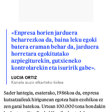
«Enpresa horien jarduera
beharrezkoa da, baina leku egoki
batera eraman behar da, jarduera
horretara egokitutako
azpiegiturekin, gutxieneko
kontrolarekin eta isuririk gabe».
LUCIA ORTIZ
Kanala auzo elkarteko kidea
Sader lantegia, esaterako, 1986koa da, enpresa
kutsatzaileak hirigunean egotea hain ezohikoa ez
zen garai batekoa. Urtean 100.000 tona hondakin