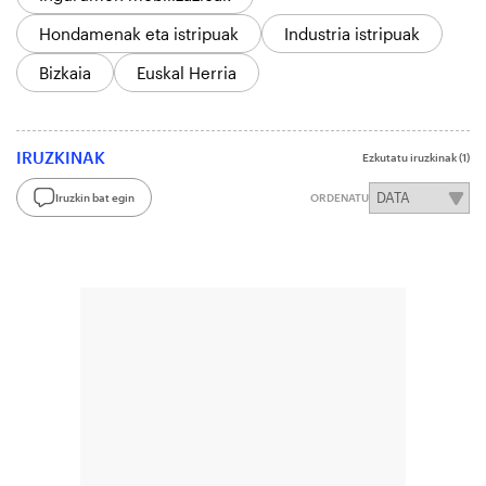
Hondamenak eta istripuak
Industria istripuak
Bizkaia
Euskal Herria
IRUZKINAK
Ezkutatu iruzkinak
(1)
Iruzkin bat egin
ORDENATU