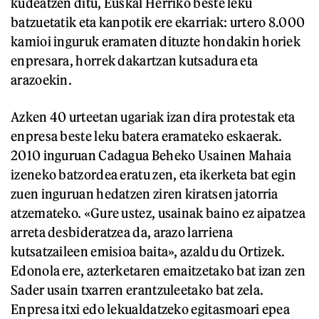
kudeatzen ditu, Euskal Herriko beste leku
batzuetatik eta kanpotik ere ekarriak: urtero 8.000
kamioi inguruk eramaten dituzte hondakin horiek
enpresara, horrek dakartzan kutsadura eta
arazoekin.
Azken 40 urteetan ugariak izan dira protestak eta
enpresa beste leku batera eramateko eskaerak.
2010 inguruan Cadagua Beheko Usainen Mahaia
izeneko batzordea eratu zen, eta ikerketa bat egin
zuen inguruan hedatzen ziren kiratsen jatorria
atzemateko. «Gure ustez, usainak baino ez aipatzea
arreta desbideratzea da, arazo larriena
kutsatzaileen emisioa baita», azaldu du Ortizek.
Edonola ere, azterketaren emaitzetako bat izan zen
Sader usain txarren erantzuleetako bat zela.
Enpresa itxi edo lekualdatzeko egitasmoari epea