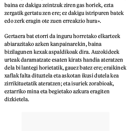
baina ez dakigu zeintzuk ziren gas horiek, ezta
zergatik gertatu zen ere; ez dakigu istripuren batek
edo zerk eragin ote zuen erreakzio hura».
Gertaera bat etorri da inguru horretako elkarteek
abiarazitako azken kanpainarekin, baina
bizilagunen kexak aspaldikoak dira. Auzokideek
urteak daramatzate esaten kirats handia ateratzen
dela bi lantegi horietatik, gauez batez ere; eraikinek
xaflak falta dituztela eta askotan ikusi dutela kea
zirrikituetatik ateratzen; eta isuriek zorabioak,
eztarriko mina eta begietako azkura eragiten
dizkietela.