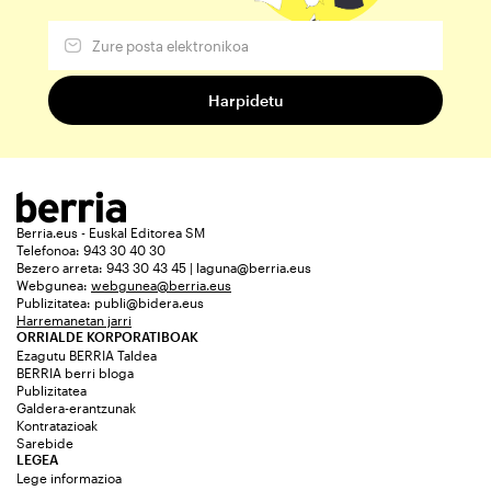
Berria.eus - Euskal Editorea SM
Telefonoa: 943 30 40 30
Bezero arreta: 943 30 43 45 | laguna@berria.eus
Webgunea:
webgunea@berria.eus
Publizitatea:
publi@bidera.eus
Harremanetan jarri
ORRIALDE KORPORATIBOAK
Ezagutu BERRIA Taldea
BERRIA berri bloga
Publizitatea
Galdera-erantzunak
Kontratazioak
Sarebide
LEGEA
Lege informazioa