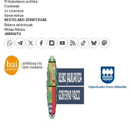
Pribatutasun politika
Cookieak
cc Lizentzia
Kanal etikoa
BESTELAKO ZERBITZUAK
Bidera zerbitzuak
Midas Media
JARRAITU