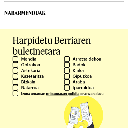
NABARMENDUAK
Harpidetu Berriaren
buletinetara
Mendia
Arratsaldekoa
Goizekoa
Badok
Astekaria
Kinka
Kazetaritza
Gipuzkoa
Bizkaia
Araba
Nafarroa
Iparraldea
Izena ematean
pribatutasun politika
onartzen duzu.