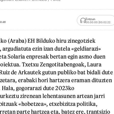
Entzun
10:46
00:00:00
00:02:22
ko (Araba) EH Bilduko hiru zinegotziek
 argudiatuta ezin izan dutela «geldiarazi»
eta Solaria enpresak bertan egin asmo duen
roiektua. Txetxu Zengotitabengoak, Laura
Ruiz de Arkautek gutun publiko bat bidali dute
tzetara, erabaki hori hartzera eraman dituzten
. Hala, gogorarazi dute 2023ko
rkeztu zirenean lehentasunen artean jarri
rbitzuak «hobetzea», etxebizitza politika,
retan parte hartzea eta, batez ere, trantsizio