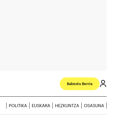
Babestu Berria
POLITIKA
EUSKARA
HEZKUNTZA
OSASUNA