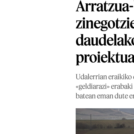
Arratzua
zinegotzi
daudelako
proiektu
Udalerrian eraikiko 
«geldiarazi» erabaki
batean eman dute er