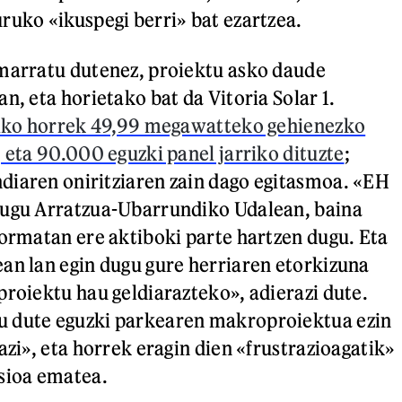
ruko «ikuspegi berri» bat ezartzea.
imarratu dutenez, proiektu asko daude
n, eta horietako bat da Vitoria Solar 1.
taiko horrek 49,99 megawatteko gehienezko
, eta 90.000 eguzki panel jarriko dituzte
;
diaren oniritziaren zain dago egitasmoa. «EH
dugu Arratzua-Ubarrundiko Udalean, baina
formatan ere aktiboki parte hartzen dugu. Eta
an lan egin dugu gure herriaren etorkizuna
proiektu hau geldiarazteko», adierazi dute.
 dute eguzki parkearen makroproiektua ezin
azi», eta horrek eragin dien «frustrazioagatik»
sioa ematea.