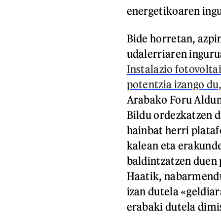
energetikoaren ingu
Bide horretan, azp
udalerriaren ingurua
Instalazio fotovol
potentzia izango du
Arabako Foru Aldun
Bildu ordezkatzen 
hainbat herri plata
kalean eta erakunde
baldintzatzen duen 
Haatik, nabarmendu
izan dutela «geldiar
erabaki dutela dimi