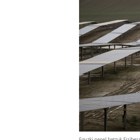
Eguzki panel batzuk Erribe