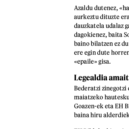
Azaldu dutenez, «ha
aurkeztu dituzte er
dauzkatela udalaz 
dagokienez, baita S
baino bilatzen ez d
ere egin dute horre
«epaile» gisa.
Legealdia amait
Bederatzi zinegotz
maiatzeko hauteskun
Goazen-ek eta EH B
baina hiru alderdie