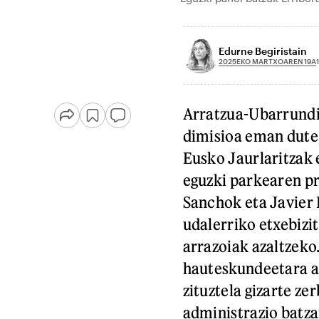
Edurne Begiristain
2025EKO MARTXOAREN 19A
Arratzua-Ubarrundi
dimisioa eman dute,
Eusko Jaurlaritzak 
eguzki parkearen p
Sanchok eta Javier 
udalerriko etxebizi
arrazoiak azaltzeko
hauteskundeetara au
zituztela gizarte ze
administrazio batzar