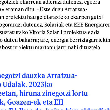
egotziek oharrean adierazi dutenez, egoera
a» eraman ditu: «Uste dugu Arratzua-
n proiektu hau geldiarazteko ekarpen gutxi
ogorarazi dutenez, Solariak eta EEE Energiare
ustatutako Vitoria Solar 1 proiektua ez da
o duten bakarra; are, energia berriztagarrieki
bost proiektu martxan jarri nahi dituztela
negotzi dauzka Arratzua-
 Udalak. 2023ko
tan, hiruna zinegotzi lortu
k, Goazen-ek eta EH