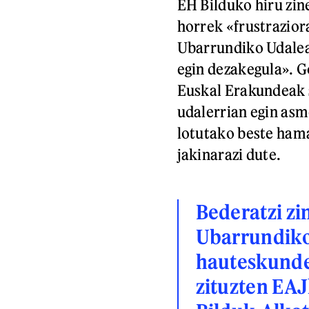
EH Bilduko hiru zin
horrek «frustrazior
Ubarrundiko Udalea
egin dezakegula». G
Euskal Erakundeak s
udalerrian egin asm
lotutako beste hama
jakinarazi dute.
Bederatzi zi
Ubarrundiko
hauteskundee
zituzten EAJ