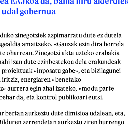
ea EAJkoa da, baina hiru alderdie
e udal gobernua
lduko zinegotziek azpimarratu dute ez dutela
egealdia amaitzeko. «Gauzak ezin dira horrela
ute oharrean. Zinegotzi akta uzteko erabakia
i nahi izan dute ezinbestekoa dela erakundeak
, proiektuak «inposatu gabe», eta bizilagunei
 iritziz, energiaren «benetako
» aurrera egin ahal izateko, «modu parte
behar da, eta kontrol publikoari eutsi.
ur bertan aurkeztu dute dimisioa udalean, eta,
Bilduren zerrendetan aurkeztu ziren hurrengo