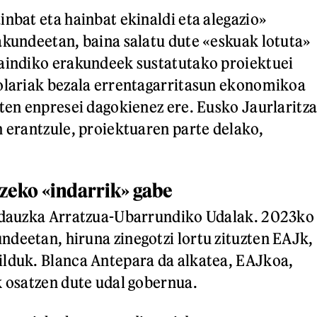
inbat eta hainbat ekinaldi eta alegazio»
akundeetan, baina salatu dute «eskuak lotuta»
gaindiko erakundeek sustatutako proiektuei
olariak bezala errentagarritasun ekonomikoa
uten enpresei dagokienez ere. Eusko Jaurlaritz
n erantzule, proiektuaren parte delako,
zeko «indarrik» gabe
i dauzka Arratzua-Ubarrundiko Udalak. 2023ko
deetan, hiruna zinegotzi lortu zituzten EAJk,
ilduk. Blanca Antepara da alkatea, EAJkoa,
k osatzen dute udal gobernua.