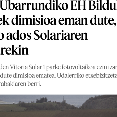
-Ubarrundiko EH Bildu
ek dimisioa eman dute,
 ados Solariaren
arekin
den Vitoria Solar 1 parke fotovoltaikoa ezin iz
 dute dimisioa ematea. Udalerriko etxebizitzet
abakiaren berri.