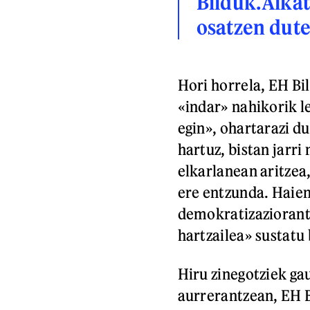
Bilduk.Alkat
osatzen dut
Hori horrela, EH Bi
«indar» nahikorik l
egin», ohartarazi d
hartuz, bistan jarr
elkarlanean aritzea
ere entzunda. Haien
demokratizaziorantz
hartzailea» sustatu 
Hiru zinegotziek ga
aurrerantzean, EH 