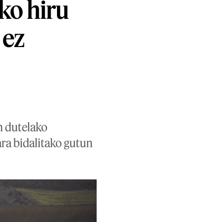
ko hiru
 ez
an dutelako
ara bidalitako gutun