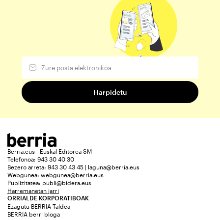
Berria.eus - Euskal Editorea SM
Telefonoa: 943 30 40 30
Bezero arreta: 943 30 43 45 | laguna@berria.eus
Webgunea:
webgunea@berria.eus
Publizitatea:
publi@bidera.eus
Harremanetan jarri
ORRIALDE KORPORATIBOAK
Ezagutu BERRIA Taldea
BERRIA berri bloga