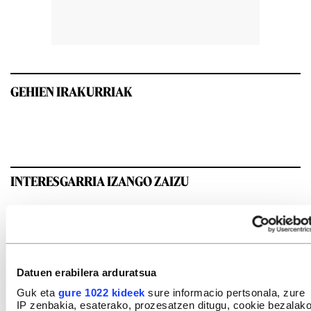
GEHIEN IRAKURRIAK
INTERESGARRIA IZANGO ZAIZU
Datuen erabilera arduratsua
Guk eta
gure 1022 kideek
sure informacio pertsonala, zure
IP zenbakia, esaterako, prozesatzen ditugu, cookie bezalak