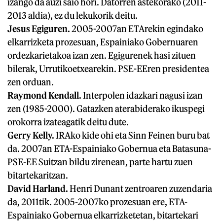
izango da auzi saio hori. Datorren astekorako (2011-
2013 aldia), ez du lekukorik deitu.
Jesus Egiguren.
2005-2007an ETArekin egindako
elkarrizketa prozesuan, Espainiako Gobernuaren
ordezkarietakoa izan zen. Egigurenek hasi zituen
bilerak, Urrutikoetxearekin. PSE-EEren presidentea
zen orduan.
Raymond Kendall.
Interpolen idazkari nagusi izan
zen (1985-2000). Gatazken aterabiderako ikuspegi
orokorra izateagatik deitu dute.
Gerry Kelly.
IRAko kide ohi eta Sinn Feinen buru bat
da. 2007an ETA-Espainiako Gobernua eta Batasuna-
PSE-EE Suitzan bildu zirenean, parte hartu zuen
bitartekaritzan.
David Harland.
Henri Dunant zentroaren zuzendaria
da, 2011tik. 2005-2007ko prozesuan ere, ETA-
Espainiako Gobernua elkarrizketetan, bitartekari