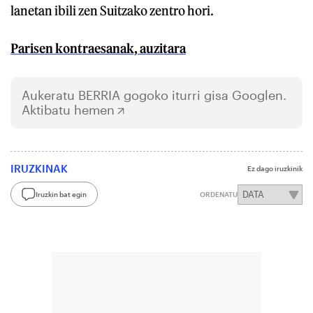
lanetan ibili zen Suitzako zentro hori.
Parisen kontraesanak, auzitara
Aukeratu
BERRIA
gogoko iturri gisa Googlen.
Aktibatu hemen
IRUZKINAK
Ez dago iruzkinik
Iruzkin bat egin
ORDENATU