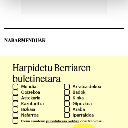
NABARMENDUAK
Harpidetu Berriaren
buletinetara
Mendia
Arratsaldekoa
Goizekoa
Badok
Astekaria
Kinka
Kazetaritza
Gipuzkoa
Bizkaia
Araba
Nafarroa
Iparraldea
Izena ematean
pribatutasun politika
onartzen duzu.