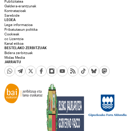
Publizitatea
Galdera-erantzunak
Kontratazioak
Sarebide
LEGEA
Lege informazioa
Pribatutasun politika
Cookieak
cc Lizentzia
Kanal etikoa
BESTELAKO ZERBITZUAK
Bidera zerbitzuak
Midas Media
JARRAITU