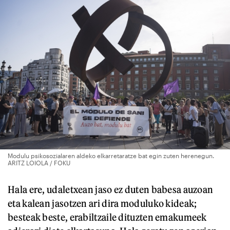
Modulu psikosozialaren aldeko elkarretaratze bat egin zuten herenegun.
ARITZ LOIOLA / FOKU
Hala ere, udaletxean jaso ez duten babesa auzoan
eta kalean jasotzen ari dira moduluko kideak;
besteak beste, erabiltzaile dituzten emakumeek