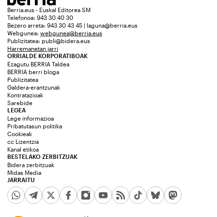
Berria.eus - Euskal Editorea SM
Telefonoa: 943 30 40 30
Bezero arreta: 943 30 43 45 | laguna@berria.eus
Webgunea:
webgunea@berria.eus
Publizitatea:
publi@bidera.eus
Harremanetan jarri
ORRIALDE KORPORATIBOAK
Ezagutu BERRIA Taldea
BERRIA berri bloga
Publizitatea
Galdera-erantzunak
Kontratazioak
Sarebide
LEGEA
Lege informazioa
Pribatutasun politika
Cookieak
cc Lizentzia
Kanal etikoa
BESTELAKO ZERBITZUAK
Bidera zerbitzuak
Midas Media
JARRAITU