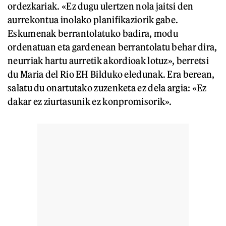
ordezkariak. «Ez dugu ulertzen nola jaitsi den
aurrekontua inolako planifikaziorik gabe.
Eskumenak berrantolatuko badira, modu
ordenatuan eta gardenean berrantolatu behar dira,
neurriak hartu aurretik akordioak lotuz», berretsi
du Maria del Rio EH Bilduko eledunak. Era berean,
salatu du onartutako zuzenketa ez dela argia: «Ez
dakar ez ziurtasunik ez konpromisorik».