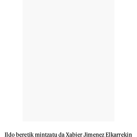
Ildo beretik mintzatu da Xabier Jimenez Elkarrekin