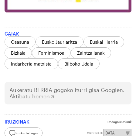
GAIAK
Osasuna
Eusko Jaurlaritza
Euskal Herria
Bizkaia
Feminismoa
Zaintza lanak
Indarkeria matxista
Bilboko Udala
Aukeratu
BERRIA
gogoko iturri gisa Googlen.
Aktibatu hemen
IRUZKINAK
Ez dago iruzkinik
Iruzkin bat egin
ORDENATU