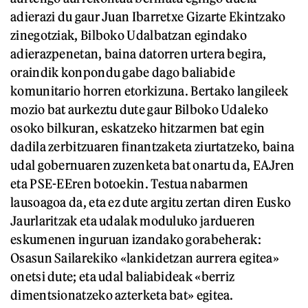
adierazi du gaur Juan Ibarretxe Gizarte Ekintzako
zinegotziak, Bilboko Udalbatzan egindako
adierazpenetan, baina datorren urtera begira,
oraindik konpondu gabe dago baliabide
komunitario horren etorkizuna. Bertako langileek
mozio bat aurkeztu dute gaur Bilboko Udaleko
osoko bilkuran, eskatzeko hitzarmen bat egin
dadila zerbitzuaren finantzaketa ziurtatzeko, baina
udal gobernuaren zuzenketa bat onartu da, EAJren
eta PSE-EEren botoekin. Testua nabarmen
lausoagoa da, eta ez dute argitu zertan diren Eusko
Jaurlaritzak eta udalak moduluko jardueren
eskumenen inguruan izandako gorabeherak:
Osasun Sailarekiko «lankidetzan aurrera egitea»
onetsi dute; eta udal baliabideak «berriz
dimentsionatzeko azterketa bat» egitea.