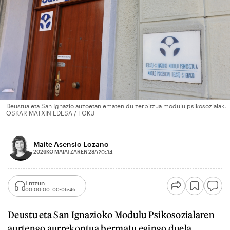
Deustua eta San Ignazio auzoetan ematen du zerbitzua modulu psikosozialak.
OSKAR MATXIN EDESA / FOKU
Maite Asensio Lozano
2026KO MAIATZAREN 28A
20:34
Entzun
00:00:00
00:06:46
Deustu eta San Ignazioko Modulu Psikosozialaren
aurtengo aurrekontua bermatu egingo duela