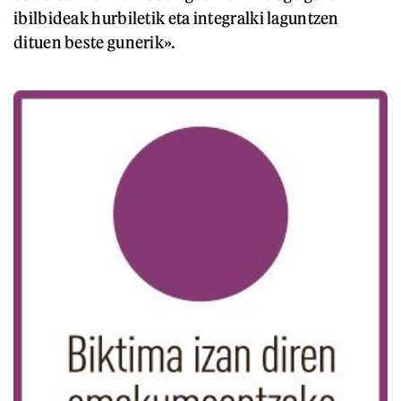
ibilbideak hurbiletik eta integralki laguntzen
dituen beste gunerik».