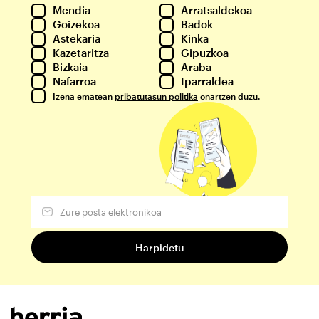
Mendia
Arratsaldekoa
Goizekoa
Badok
Astekaria
Kinka
Kazetaritza
Gipuzkoa
Bizkaia
Araba
Nafarroa
Iparraldea
Izena ematean
pribatutasun politika
onartzen duzu.