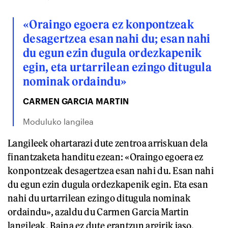
«Oraingo egoera ez konpontzeak
desagertzea esan nahi du; esan nahi
du egun ezin dugula ordezkapenik
egin, eta urtarrilean ezingo ditugula
nominak ordaindu»
CARMEN GARCIA MARTIN
Moduluko langilea
Langileek ohartarazi dute zentroa arriskuan dela
finantzaketa handitu ezean: «Oraingo egoera ez
konpontzeak desagertzea esan nahi du. Esan nahi
du egun ezin dugula ordezkapenik egin. Eta esan
nahi du urtarrilean ezingo ditugula nominak
ordaindu», azaldu du Carmen Garcia Martin
langileak. Baina ez dute erantzun argirik jaso.