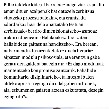
Bilbo taldeko kidea. Ibarretxe zinegotziari esan dio
eman dituen azalpenak bat datozela zerbitzua
«itotzeko prozesu batekin», eta erantsi du
«dardarka» hasi dela onartutako testuan
zerbitzuak «berriro dimentsionatzeko» asmoaz
irakurri duenean: «Halakoak ez dira izaten
baliabideen gaitasuna handitzeko». Era berean,
nabarmendu du zuzenketak ez duela berariaz
aipatzen modulu psikosoziala, eta erantzun gabe
geratu den galdera bat egin du: «Ez dago moduluak
mantentzeko konpromiso zantzurik. Baliabide
komunitario, diziplinarteko eta integral baten
aldeko apustua egingo du udal gobernu honek,
ala, eskumenen gaiaren atzean ezkutatuta, desegin
egingo du?».