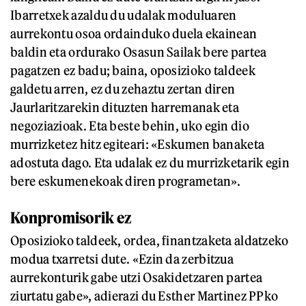
Ibarretxek azaldu du udalak moduluaren
aurrekontu osoa ordainduko duela ekainean
baldin eta ordurako Osasun Sailak bere partea
pagatzen ez badu; baina, oposizioko taldeek
galdetu arren, ez du zehaztu zertan diren
Jaurlaritzarekin dituzten harremanak eta
negoziazioak. Eta beste behin, uko egin dio
murrizketez hitz egiteari: «Eskumen banaketa
adostuta dago. Eta udalak ez du murrizketarik egin
bere eskumenekoak diren programetan».
Konpromisorik ez
Oposizioko taldeek, ordea, finantzaketa aldatzeko
modua txarretsi dute. «Ezin da zerbitzua
aurrekonturik gabe utzi Osakidetzaren partea
ziurtatu gabe», adierazi du Esther Martinez PPko