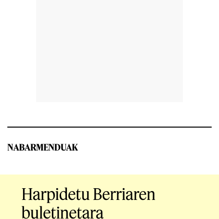
NABARMENDUAK
Harpidetu Berriaren
buletinetara