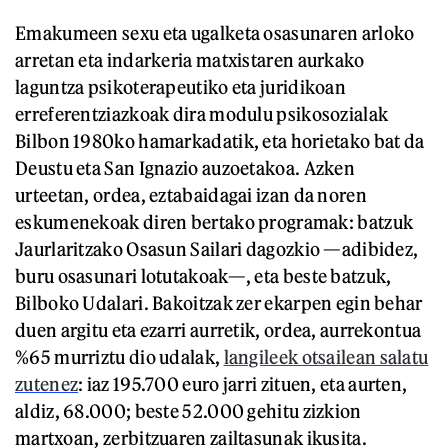
Emakumeen sexu eta ugalketa osasunaren arloko
arretan eta indarkeria matxistaren aurkako
laguntza psikoterapeutiko eta juridikoan
erreferentziazkoak dira modulu psikosozialak
Bilbon 1980ko hamarkadatik, eta horietako bat da
Deustu eta San Ignazio auzoetakoa. Azken
urteetan, ordea, eztabaidagai izan da noren
eskumenekoak diren bertako programak: batzuk
Jaurlaritzako Osasun Sailari dagozkio —adibidez,
buru osasunari lotutakoak—, eta beste batzuk,
Bilboko Udalari. Bakoitzak zer ekarpen egin behar
duen argitu eta ezarri aurretik, ordea, aurrekontua
%65 murriztu dio udalak,
langileek otsailean salatu
zutenez
: iaz 195.700 euro jarri zituen, eta aurten,
aldiz, 68.000; beste 52.000 gehitu zizkion
martxoan, zerbitzuaren zailtasunak ikusita.