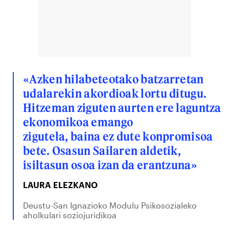
«Azken hilabeteotako batzarretan
udalarekin akordioak lortu ditugu.
Hitzeman ziguten aurten ere laguntza
ekonomikoa emango
zigutela, baina ez dute konpromisoa
bete. Osasun Sailaren aldetik,
isiltasun osoa izan da erantzuna»
LAURA ELEZKANO
Deustu-San Ignazioko Modulu Psikosozialeko
aholkulari soziojuridikoa