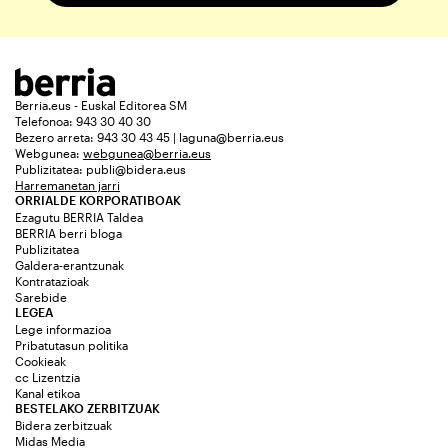
Berria.eus - Euskal Editorea SM
Telefonoa: 943 30 40 30
Bezero arreta: 943 30 43 45 | laguna@berria.eus
Webgunea:
webgunea@berria.eus
Publizitatea:
publi@bidera.eus
Harremanetan jarri
ORRIALDE KORPORATIBOAK
Ezagutu BERRIA Taldea
BERRIA berri bloga
Publizitatea
Galdera-erantzunak
Kontratazioak
Sarebide
LEGEA
Lege informazioa
Pribatutasun politika
Cookieak
cc Lizentzia
Kanal etikoa
BESTELAKO ZERBITZUAK
Bidera zerbitzuak
Midas Media