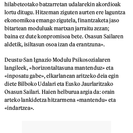
hilabeteotako batzarretan udalarekin akordioak
lortu ditugu. Hitzeman ziguten aurten ere laguntza
ekonomikoa emango zigutela, finantzaketa jaso
bitartean moduluak martxan jarraitu zezan;
baina ez dute konpromisoa bete. Osasun Sailaren
aldetik, isiltasun osoa izan da erantzuna».
Deustu-San Ignazio Modulu Psikosozialaren
langileek, «horizontaltasuna mantenduz» eta
«inposatu gabe», elkarlanean aritzeko deia egin
diete Bilboko Udalari eta Eusko Jaurlaritzako
Osasun Sailari. Haien helburua argia da: orain
arteko lankidetza hitzarmena «mantendu» eta
«indartzea».