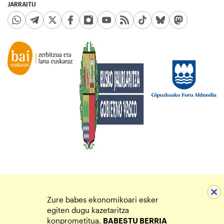
JARRAITU
Zure babes ekonomikoari esker
egiten dugu kazetaritza
konprometitua.
BABESTU BERRIA