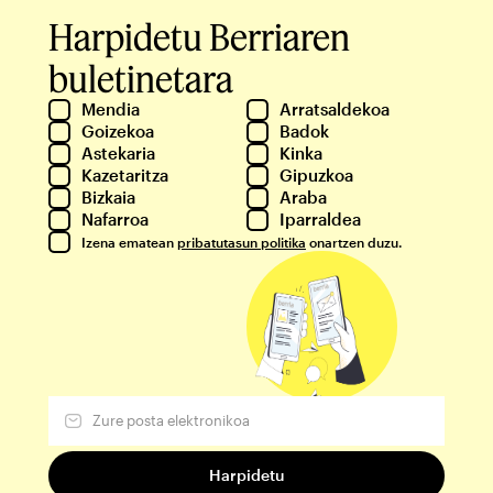
Harpidetu Berriaren
buletinetara
Mendia
Arratsaldekoa
Goizekoa
Badok
Astekaria
Kinka
Kazetaritza
Gipuzkoa
Bizkaia
Araba
Nafarroa
Iparraldea
Izena ematean
pribatutasun politika
onartzen duzu.