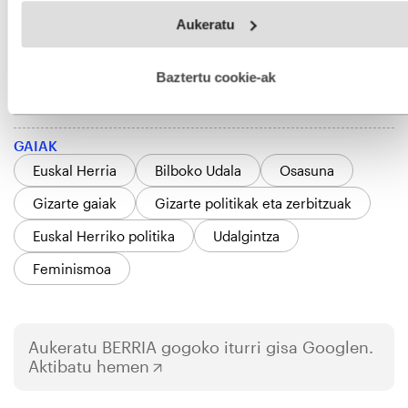
Webgune honek cookie propioak eta hirugarrenen cookie-
Aukeratu
fitxategiak erabiltzen ditu. Zure esperientzia eta zerbitzuak
hobetzeko asmoz, cookie teknologiaz baliatzen gara. Ohar
hau onartuz gero, teknologia hori erabiltzeko baimen
esplizitua ematen diguzu.
Gehiago irakurri
Baztertu cookie-ak
GAIAK
Euskal Herria
Bilboko Udala
Osasuna
Gizarte gaiak
Gizarte politikak eta zerbitzuak
Euskal Herriko politika
Udalgintza
Feminismoa
Aukeratu
BERRIA
gogoko iturri gisa Googlen.
Aktibatu hemen