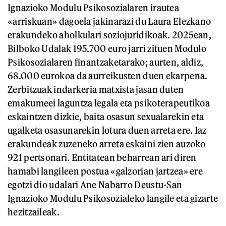
Ignazioko Modulu Psikosozialaren irautea
«arriskuan» dagoela jakinarazi du Laura Elezkano
erakundeko aholkulari soziojuridikoak. 2025ean,
Bilboko Udalak 195.700 euro jarri zituen Modulo
Psikosozialaren finantzaketarako; aurten, aldiz,
68.000 eurokoa da aurreikusten duen ekarpena.
Zerbitzuak indarkeria matxista jasan duten
emakumeei laguntza legala eta psikoterapeutikoa
eskaintzen dizkie, baita osasun sexualarekin eta
ugalketa osasunarekin lotura duen arreta ere. Iaz
erakundeak zuzeneko arreta eskaini zien auzoko
921 pertsonari. Entitatean beharrean ari diren
hamabi langileen postua «galzorian jartzea» ere
egotzi dio udalari Ane Nabarro Deustu-San
Ignazioko Modulu Psikosozialeko langile eta gizarte
hezitzaileak.