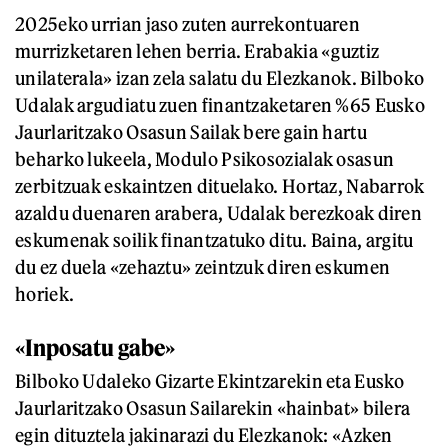
2025eko urrian jaso zuten aurrekontuaren
murrizketaren lehen berria. Erabakia «guztiz
unilaterala» izan zela salatu du Elezkanok. Bilboko
Udalak argudiatu zuen finantzaketaren %65 Eusko
Jaurlaritzako Osasun Sailak bere gain hartu
beharko lukeela, Modulo Psikosozialak osasun
zerbitzuak eskaintzen dituelako. Hortaz, Nabarrok
azaldu duenaren arabera, Udalak berezkoak diren
eskumenak soilik finantzatuko ditu. Baina, argitu
du ez duela «zehaztu» zeintzuk diren eskumen
horiek.
«Inposatu gabe»
Bilboko Udaleko Gizarte Ekintzarekin eta Eusko
Jaurlaritzako Osasun Sailarekin «hainbat» bilera
egin dituztela jakinarazi du Elezkanok: «Azken