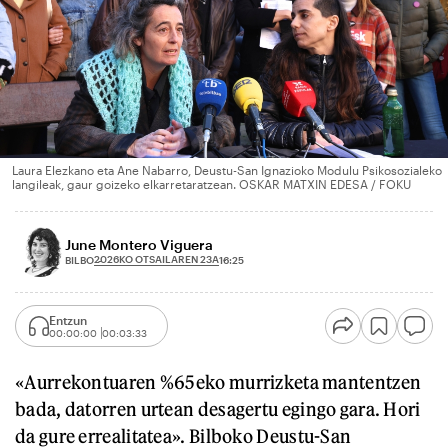
Laura Elezkano eta Ane Nabarro, Deustu-San Ignazioko Modulu Psikosozialeko
langileak, gaur goizeko elkarretaratzean. OSKAR MATXIN EDESA / FOKU
June Montero Viguera
2026KO OTSAILAREN 23A
BILBO
16:25
Entzun
00:00:00
00:03:33
«Aurrekontuaren %65eko murrizketa mantentzen
bada, datorren urtean desagertu egingo gara. Hori
da gure errealitatea». Bilboko Deustu-San