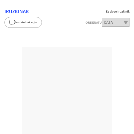
IRUZKINAK
Ez dago iruzkinik
Iruzkin bat egin
ORDENATU