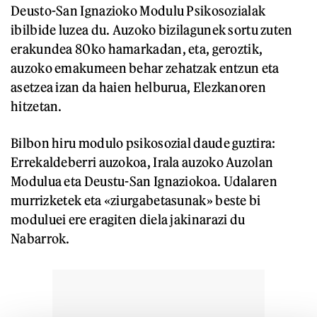
Deusto-San Ignazioko Modulu Psikosozialak
ibilbide luzea du. Auzoko bizilagunek sortu zuten
erakundea 80ko hamarkadan, eta, geroztik,
auzoko emakumeen behar zehatzak entzun eta
asetzea izan da haien helburua, Elezkanoren
hitzetan.
Bilbon hiru modulo psikosozial daude guztira:
Errekaldeberri auzokoa, Irala auzoko Auzolan
Modulua eta Deustu-San Ignaziokoa. Udalaren
murrizketek eta «ziurgabetasunak» beste bi
moduluei ere eragiten diela jakinarazi du
Nabarrok.