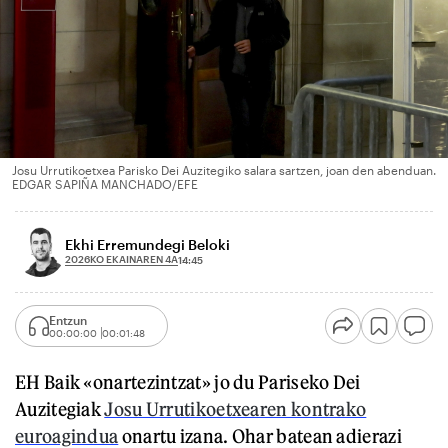
Josu Urrutikoetxea Parisko Dei Auzitegiko salara sartzen, joan den abenduan.
EDGAR SAPIÑA MANCHADO/EFE
Ekhi Erremundegi Beloki
2026KO EKAINAREN 4A
14:45
Entzun
00:00:00
00:01:48
EH Baik «onartezintzat» jo du Pariseko Dei
Auzitegiak
Josu Urrutikoetxearen kontrako
euroagindua
onartu izana. Ohar batean adierazi