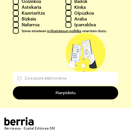
Goizekoa
Badok
Astekaria
Kinka
Kazetaritza
Gipuzkoa
Bizkaia
Araba
Nafarroa
Iparraldea
Izena ematean
pribatutasun politika
onartzen duzu.
Berria.eus - Euskal Editorea SM