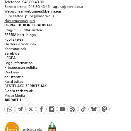
Telefonoa: 943 30 40 30
Bezero arreta: 943 30 43 45 | laguna@berria.eus
Webgunea:
webgunea@berria.eus
Publizitatea:
publi@bidera.eus
Harremanetan jarri
ORRIALDE KORPORATIBOAK
Ezagutu BERRIA Taldea
BERRIA berri bloga
Publizitatea
Galdera-erantzunak
Kontratazioak
Sarebide
LEGEA
Lege informazioa
Pribatutasun politika
Cookieak
cc Lizentzia
Kanal etikoa
BESTELAKO ZERBITZUAK
Bidera zerbitzuak
Midas Media
JARRAITU