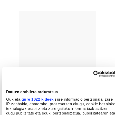
Datuen erabilera arduratsua
Guk eta
gure 1022 kideek
sure informacio pertsonala, zure
IP zenbakia, esaterako, prozesatzen ditugu, cookie bezalak
teknologiak erabiliz eta zure gailuko informazioak azitzen
dugu publizitate eta eduki pertsonalizatua, publizitatearen eta