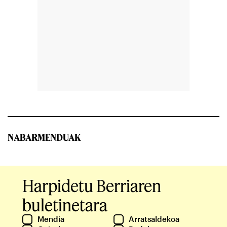
NABARMENDUAK
Harpidetu Berriaren
buletinetara
Mendia
Arratsaldekoa