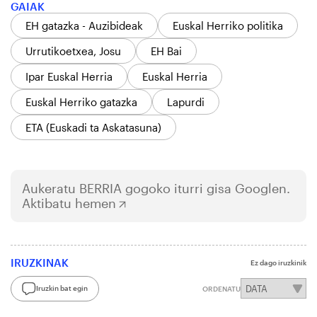
GAIAK
EH gatazka - Auzibideak
Euskal Herriko politika
Urrutikoetxea, Josu
EH Bai
Ipar Euskal Herria
Euskal Herria
Euskal Herriko gatazka
Lapurdi
ETA (Euskadi ta Askatasuna)
Aukeratu
BERRIA
gogoko iturri gisa Googlen.
Aktibatu hemen
IRUZKINAK
Ez dago iruzkinik
Iruzkin bat egin
ORDENATU