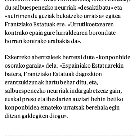
du salbuespenezko neurriak «desaktibatu» eta
«sufrimendu guziak bukatzeko urratsa» egitea
Frantziako Estatuak ere. «Urrutikoetxearen
kontrako epaia gure lurraldearen borondate
horren kontrako erabakia da».
Ezkerreko abertzaleek berretsi dute «konponbide
osorako garaia» dela. «Espainiako Estatuarekin
batera, Frantziako Estatuak dagozkion
erantzukizunak hartu behar ditu, eta,
salbuespenezko neurriak indargabetzeaz gain,
euskal preso eta iheslarien auziari behin betiko
konponbidea emateko urratsak berehala egin
ditzan galdegiten diogu».