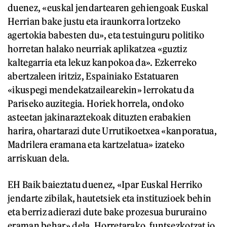
duenez, «euskal jendartearen gehiengoak Euskal
Herrian bake justu eta iraunkorra lortzeko
agertokia babesten du», eta testuinguru politiko
horretan halako neurriak aplikatzea «guztiz
kaltegarria eta lekuz kanpokoa da». Ezkerreko
abertzaleen iritziz, Espainiako Estatuaren
«ikuspegi mendekatzailearekin» lerrokatu da
Pariseko auzitegia. Horiek horrela, ondoko
asteetan jakinaraztekoak dituzten erabakien
harira, ohartarazi dute Urrutikoetxea «kanporatua,
Madrilera eramana eta kartzelatua» izateko
arriskuan dela.
EH Baik baieztatu duenez, «Ipar Euskal Herriko
jendarte zibilak, hautetsiek eta instituzioek behin
eta berriz adierazi dute bake prozesua bururaino
eraman behar» dela. Horretarako, funtsezkotzat jo