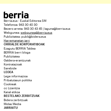
Berria.eus - Euskal Editorea SM
Telefonoa: 943 30 40 30
Bezero arreta: 943 30 43 45 | laguna@berria.eus
Webgunea:
webgunea@berria.eus
Publizitatea:
publi@bidera.eus
Harremanetan jarri
ORRIALDE KORPORATIBOAK
Ezagutu BERRIA Taldea
BERRIA berri bloga
Publizitatea
Galdera-erantzunak
Kontratazioak
Sarebide
LEGEA
Lege informazioa
Pribatutasun politika
Cookieak
cc Lizentzia
Kanal etikoa
BESTELAKO ZERBITZUAK
Bidera zerbitzuak
Midas Media
JARRAITU