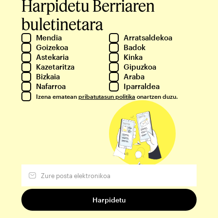
Harpidetu Berriaren
buletinetara
Mendia
Arratsaldekoa
Goizekoa
Badok
Astekaria
Kinka
Kazetaritza
Gipuzkoa
Bizkaia
Araba
Nafarroa
Iparraldea
Izena ematean
pribatutasun politika
onartzen duzu.