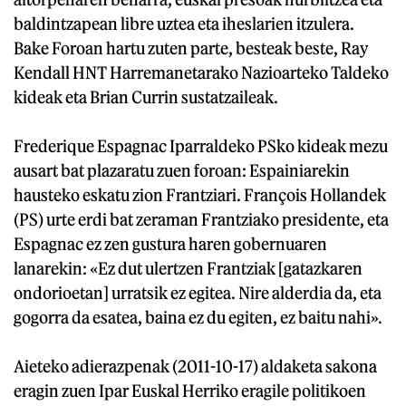
baldintzapean libre uztea eta iheslarien itzulera.
Bake Foroan hartu zuten parte, besteak beste, Ray
Kendall HNT Harremanetarako Nazioarteko Taldeko
kideak eta Brian Currin sustatzaileak.
Frederique Espagnac Iparraldeko PSko kideak mezu
ausart bat plazaratu zuen foroan: Espainiarekin
hausteko eskatu zion Frantziari. François Hollandek
(PS) urte erdi bat zeraman Frantziako presidente, eta
Espagnac ez zen gustura haren gobernuaren
lanarekin: «Ez dut ulertzen Frantziak [gatazkaren
ondorioetan] urratsik ez egitea. Nire alderdia da, eta
gogorra da esatea, baina ez du egiten, ez baitu nahi».
Aieteko adierazpenak (2011-10-17) aldaketa sakona
eragin zuen Ipar Euskal Herriko eragile politikoen