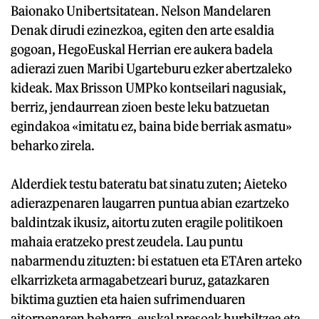
Baionako Unibertsitatean. Nelson Mandelaren
Denak dirudi ezinezkoa, egiten den arte esaldia
gogoan, HegoEuskal Herrian ere aukera badela
adierazi zuen Maribi Ugarteburu ezker abertzaleko
kideak. Max Brisson UMPko kontseilari nagusiak,
berriz, jendaurrean zioen beste leku batzuetan
egindakoa «imitatu ez, baina bide berriak asmatu»
beharko zirela.
Alderdiek testu bateratu bat sinatu zuten; Aieteko
adierazpenaren laugarren puntua abian ezartzeko
baldintzak ikusiz, aitortu zuten eragile politikoen
mahaia eratzeko prest zeudela. Lau puntu
nabarmendu zituzten: bi estatuen eta ETAren arteko
elkarrizketa armagabetzeari buruz, gatazkaren
biktima guztien eta haien sufrimenduaren
aitorpenaren beharra, euskal presoak hurbiltzea eta