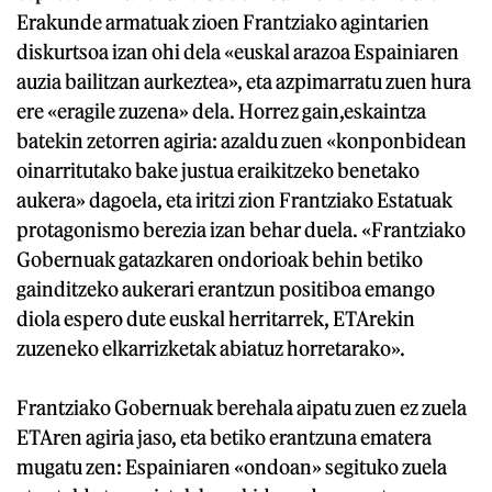
Erakunde armatuak zioen Frantziako agintarien
diskurtsoa izan ohi dela «euskal arazoa Espainiaren
auzia bailitzan aurkeztea», eta azpimarratu zuen hura
ere «eragile zuzena» dela. Horrez gain,eskaintza
batekin zetorren agiria: azaldu zuen «konponbidean
oinarritutako bake justua eraikitzeko benetako
aukera» dagoela, eta iritzi zion Frantziako Estatuak
protagonismo berezia izan behar duela. «Frantziako
Gobernuak gatazkaren ondorioak behin betiko
gainditzeko aukerari erantzun positiboa emango
diola espero dute euskal herritarrek, ETArekin
zuzeneko elkarrizketak abiatuz horretarako».
Frantziako Gobernuak berehala aipatu zuen ez zuela
ETAren agiria jaso, eta betiko erantzuna ematera
mugatu zen: Espainiaren «ondoan» segituko zuela