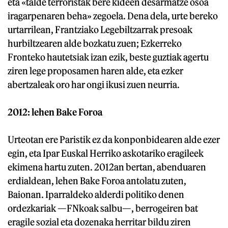
eta «talde terroristak bere kideen desarmatze osoa
iragarpenaren beha» zegoela. Dena dela, urte bereko
urtarrilean, Frantziako Legebiltzarrak presoak
hurbiltzearen alde bozkatu zuen; Ezkerreko
Fronteko hautetsiak izan ezik, beste guztiak agertu
ziren lege proposamen haren alde, eta ezker
abertzaleak oro har ongi ikusi zuen neurria.
2012: lehen Bake Foroa
Urteotan ere Paristik ez da konponbidearen alde ezer
egin, eta Ipar Euskal Herriko askotariko eragileek
ekimena hartu zuten. 2012an bertan, abenduaren
erdialdean, lehen Bake Foroa antolatu zuten,
Baionan. Iparraldeko alderdi politiko denen
ordezkariak —FNkoak salbu—, berrogeiren bat
eragile sozial eta dozenaka herritar bildu ziren