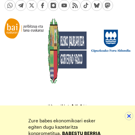
Zure babes ekonomikoari esker
egiten dugu kazetaritza
konprometitua.
BABESTU BERRIA