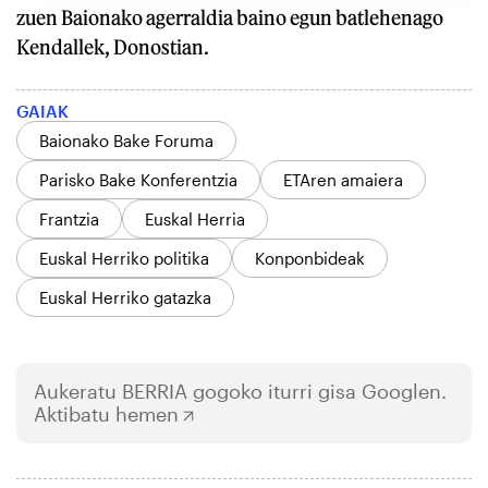
zuen Baionako agerraldia baino egun batlehenago
Kendallek, Donostian.
GAIAK
Baionako Bake Foruma
Parisko Bake Konferentzia
ETAren amaiera
Frantzia
Euskal Herria
Euskal Herriko politika
Konponbideak
Euskal Herriko gatazka
Aukeratu
BERRIA
gogoko iturri gisa Googlen.
Aktibatu hemen