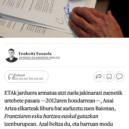
Enekoitz Esnaola
2015EKO EKAINAREN 11
00:00
Entzun
00:00:00
00:00:00
ETAk jarduera armatua utzi zuela jakinarazi zuenetik
urtebete pasara —2012aren hondarrean—, Anai
Artea elkarteak liburu bat aurkeztu zuen Baionan,
Frantziaren esku hartzea euskal gatazkan
izenburupean. Azal beltza du, eta barruan modu