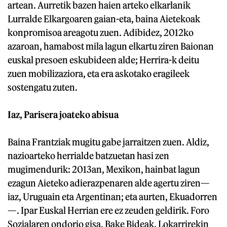
artean. Aurretik bazen haien arteko elkarlanik
Lurralde Elkargoaren gaian-eta, baina Aietekoak
konpromisoa areagotu zuen. Adibidez, 2012ko
azaroan, hamabost mila lagun elkartu ziren Baionan
euskal presoen eskubideen alde; Herrira-k deitu
zuen mobilizaziora, eta era askotako eragileek
sostengatu zuten.
Iaz, Parisera joateko abisua
Baina Frantziak mugitu gabe jarraitzen zuen. Aldiz,
nazioarteko herrialde batzuetan hasi zen
mugimendurik: 2013an, Mexikon, hainbat lagun
ezagun Aieteko adierazpenaren alde agertu ziren—
iaz, Uruguain eta Argentinan; eta aurten, Ekuadorren
—. Ipar Euskal Herrian ere ez zeuden geldirik. Foro
Sozialaren ondorio gisa, Bake Bideak, Lokarrirekin