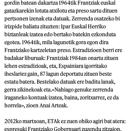
gordin batean dakartza 1964tik Frantziak euskal
gatazkarekin lotuta atxilotu eta preso sartu dituen
pertsonen izenak eta datuak. Zerrenda osatzeko bi
irizpide baliatu zituzten: Ipar Euskal Herriko
biztanleak izatea edo bertako batekin ezkonduta
egotea. 1964tik, mila lagunetik gora egon dira
Frantziako kartzeletan preso. Estradizioen berri ere
badakar liburuak: Frantziak 1984an onartu zituen
lehen estradizioak, eta, Espainiara igorritako
iheslariez gain, 87 lagun deportatu zituen beste
estatu batera. Bestelako datuak ere baditu lanak,
gerra zikinekoak eta.«Nahiago genuke zerrenda
iraganeko kontuak izatea, baina, zoritxarrez, ez da
horrela», zioen Anai Arteak.
2012ko martxoan, ETAk ez zuen ohiko agiri bat atera:
espresuki Frantziako Gobernuari zuzendu zitzaion.