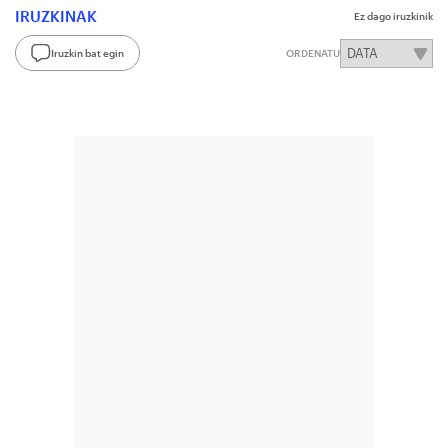
IRUZKINAK
Ez dago iruzkinik
Iruzkin bat egin
ORDENATU