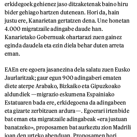
erkidegoek gehienez jaso ditzaketenak baino hiru
bider gehiago hartzen dutenean. Hori da, hain
justu ere, Kanarietan gertatzen dena. Une honetan
4.000 migratzaile adingabe daude han.
Kanarietako Gobernuak ohartarazi zuen gainez
eginda daudela eta ezin diela behar duten arreta
eman.
EAEn ere egoera jasanezina dela salatu zuen Eusko
Jaurlaritzak; gaur egun 900 adingaberi ematen
diete aterpe Arabako, Bizkaiko eta Gipuzkoako
aldundiek —migrazio eskumena Espainiako
Estatuaren bada ere, erkidegoena da adingabeen
eta gizarte zerbitzuen ardura—. Egoerari irtenbide
bat eman eta migratzaile adingabeak «era justuan
banatzeko», proposamen bat aurkeztu zion Madrili
joan den urteko abenduan. Proposamen hori