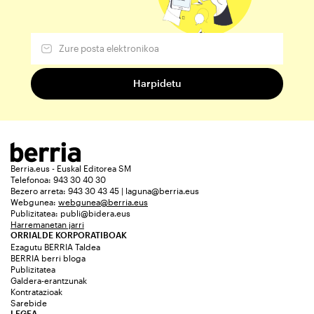
Berria.eus - Euskal Editorea SM
Telefonoa: 943 30 40 30
Bezero arreta: 943 30 43 45 | laguna@berria.eus
Webgunea:
webgunea@berria.eus
Publizitatea:
publi@bidera.eus
Harremanetan jarri
ORRIALDE KORPORATIBOAK
Ezagutu BERRIA Taldea
BERRIA berri bloga
Publizitatea
Galdera-erantzunak
Kontratazioak
Sarebide
LEGEA