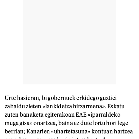
Urte hasieran, bi gobernuek erkidego guztiei
zabaldu zieten «lankidetza hitzarmena». Eskatu
zuten banaketa egiterakoan EAE «iparraldeko
muga gisa» onartzea, baina ez dute lortu hori lege
berrian; Kanarien «uhartetasuna» kontuan hartzea