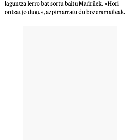
laguntza lerro bat sortu baitu Madrilek. «Hori
ontzat jo dugu», azpimarratu du bozeramaileak.