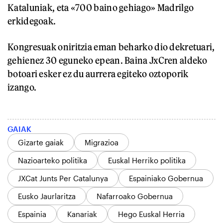
Kataluniak, eta «700 baino gehiago» Madrilgo
erkidegoak.
Kongresuak oniritzia eman beharko dio dekretuari,
gehienez 30 eguneko epean. Baina JxCren aldeko
botoari esker ez du aurrera egiteko oztoporik
izango.
GAIAK
Gizarte gaiak
Migrazioa
Nazioarteko politika
Euskal Herriko politika
JXCat Junts Per Catalunya
Espainiako Gobernua
Eusko Jaurlaritza
Nafarroako Gobernua
Espainia
Kanariak
Hego Euskal Herria