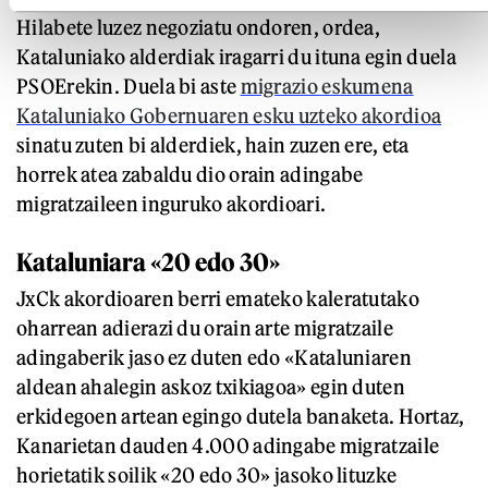
Hilabete luzez negoziatu ondoren, ordea,
Kataluniako alderdiak iragarri du ituna egin duela
PSOErekin. Duela bi aste
migrazio eskumena
Kataluniako Gobernuaren esku uzteko akordioa
sinatu zuten bi alderdiek, hain zuzen ere, eta
horrek atea zabaldu dio orain adingabe
migratzaileen inguruko akordioari.
Kataluniara «20 edo 30»
JxCk akordioaren berri emateko kaleratutako
oharrean adierazi du orain arte migratzaile
adingaberik jaso ez duten edo «Kataluniaren
aldean ahalegin askoz txikiagoa» egin duten
erkidegoen artean egingo dutela banaketa. Hortaz,
Kanarietan dauden 4.000 adingabe migratzaile
horietatik soilik «20 edo 30» jasoko lituzke