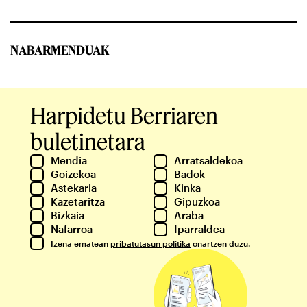
NABARMENDUAK
Harpidetu Berriaren
buletinetara
Mendia
Arratsaldekoa
Goizekoa
Badok
Astekaria
Kinka
Kazetaritza
Gipuzkoa
Bizkaia
Araba
Nafarroa
Iparraldea
Izena ematean
pribatutasun politika
onartzen duzu.