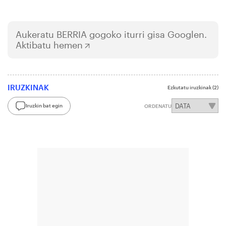
Aukeratu
BERRIA
gogoko iturri gisa Googlen.
Aktibatu hemen
IRUZKINAK
Ezkutatu iruzkinak
(2)
Iruzkin bat egin
ORDENATU