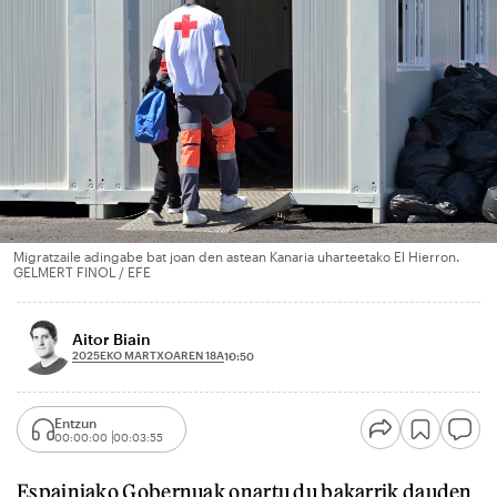
Migratzaile adingabe bat joan den astean Kanaria uharteetako El Hierron.
GELMERT FINOL / EFE
Aitor Biain
2025EKO MARTXOAREN 18A
10:50
Entzun
00:00:00
00:03:55
Espainiako Gobernuak onartu du bakarrik dauden