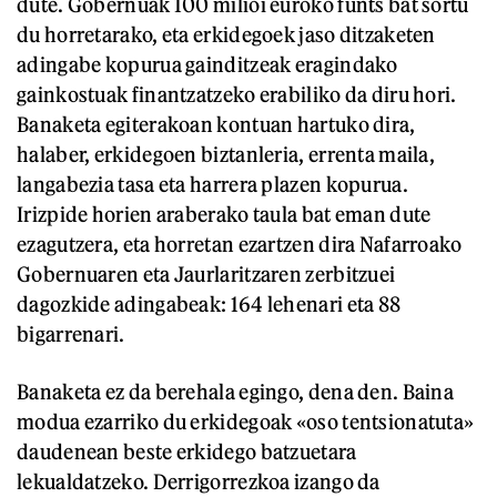
dute. Gobernuak 100 milioi euroko funts bat sortu
du horretarako, eta erkidegoek jaso ditzaketen
adingabe kopurua gainditzeak eragindako
gainkostuak finantzatzeko erabiliko da diru hori.
Banaketa egiterakoan kontuan hartuko dira,
halaber, erkidegoen biztanleria, errenta maila,
langabezia tasa eta harrera plazen kopurua.
Irizpide horien araberako taula bat eman dute
ezagutzera, eta horretan ezartzen dira Nafarroako
Gobernuaren eta Jaurlaritzaren zerbitzuei
dagozkide adingabeak: 164 lehenari eta 88
bigarrenari.
Banaketa ez da berehala egingo, dena den. Baina
modua ezarriko du erkidegoak «oso tentsionatuta»
daudenean beste erkidego batzuetara
lekualdatzeko. Derrigorrezkoa izango da