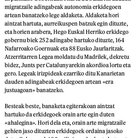
migratzaile adingabeak autonomia erkidegoen
artean banatzeko lege aldaketa. Aldaketa hori
aintzat hartuta, aurreikuspen batzuk egin dituzte,
eta horien arabera, Hego Euskal Herriko erkidego
gobernu biek 252 adingabe hartuko dituzte, 164
Nafarroako Goernuak eta 88 Eusko Jaurlaritzak.
Atzerritarren Legea moldatu du Madrilek, dekretu
bidez, Junts per Catalunyarekin akordioa lortu eta
gero. Legeak irizpideak ezarriko ditu Kanarietan
dauden adingabeak erkidegoen artean «era
justuagoan» banatzeko.
Besteak beste, banaketa egiterakoan aintzat
hartuko da erkidegoek orain arte egin duten
«ahalegina». Hori dela eta, orain arte migratzaile
gehien jaso dituzten erkidegoek ordaina jasoko