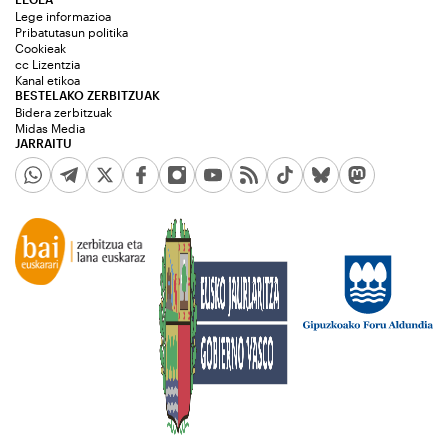
Lege informazioa
Pribatutasun politika
Cookieak
cc Lizentzia
Kanal etikoa
BESTELAKO ZERBITZUAK
Bidera zerbitzuak
Midas Media
JARRAITU