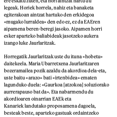
ere eskatu zuten, eta hori aintzat hartu du
legeak. Horiek horrela, nahiz eta banaketa
egiterakoan aintzat hartuko den erkidegoa
«mugako lurraldea» den edo ez, ez da EAEren
aipamena beren-beregi jasoko. Aipamen horri
esker aparteko baliabideak jasotzeko aukera
izango luke Jaurlaritzak.
Horregatik Jaurlaritzak uste du ituna «hobetu»
daitekeela. Maria Ubarretxena Jaurlaritzaren
bozeramailea pozik azaldu da akordioa dela-eta,
uste baitu «arazo» bati «irtenbidea» ematen
lagunduko duela: «Gaurkoa [atzokoa] soluziorako
aurrerapauso bat da». Eta nabarmendu du
akordioaren oinarrian EAEk eta
Kanariek landutako proposamena dagoela,
besteak beste, aparteko gastuak ordaintzeko