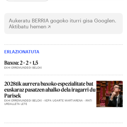
Aukeratu
BERRIA
gogoko iturri gisa Googlen.
Aktibatu hemen
ERLAZIONATUTA
Baxoa: 2 - 2 + 1,5
EKHI ERREMUNDEGI BELOKI
2028tik aurrera baxoko espezialitate bat
euskaraz pasatzen ahalko dela iragarri du
Parisek
EKHI ERREMUNDEGI BELOKI - KEPA UGARTE MARTIARENA - IRATI
URDALLETA LETE