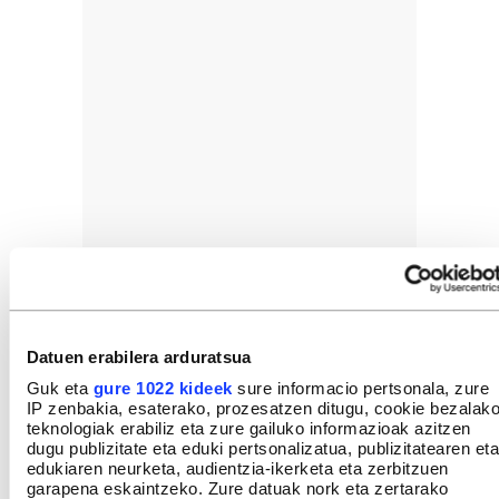
Datuen erabilera arduratsua
Guk eta
gure 1022 kideek
sure informacio pertsonala, zure
IP zenbakia, esaterako, prozesatzen ditugu, cookie bezalak
teknologiak erabiliz eta zure gailuko informazioak azitzen
dugu publizitate eta eduki pertsonalizatua, publizitatearen eta
edukiaren neurketa, audientzia-ikerketa eta zerbitzuen
garapena eskaintzeko. Zure datuak nork eta zertarako