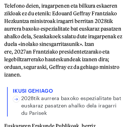
Telefono deien, iragarpenen eta bilkura eskaeren
zikloak ez du etenik: Edouard Geffray Frantziako
Hezkuntza ministroak iragarri berritan 2028tik
aurrera baxoko espezialitate bat euskaraz pasatzen
ahalko dela, Seaskakoek salatu dute iragarpenak ez
duela «inolako sinesgarritasunik». Izan
ere, 2027an Frantziako presidentetzarako eta
legebiltzarrerako hauteskundeak izanen dira;
orduan, segur aski, Geffray ez da gehiago ministro
izanen.
IKUSI GEHIAGO
2028tik aurrera baxoko espezialitate bat
euskaraz pasatzen ahalko dela iragarri
du Parisek
Euskararen Erakunde Publikoak, berriz,