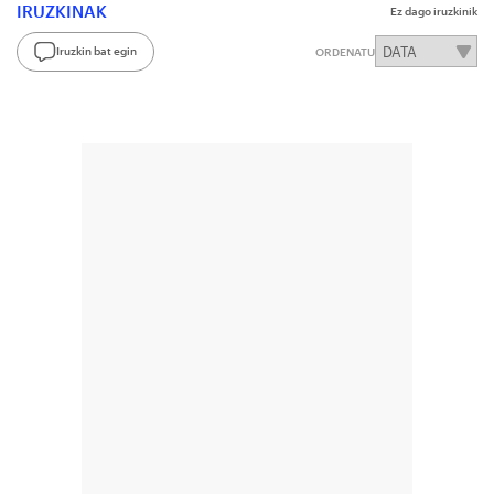
IRUZKINAK
Ez dago iruzkinik
Iruzkin bat egin
ORDENATU