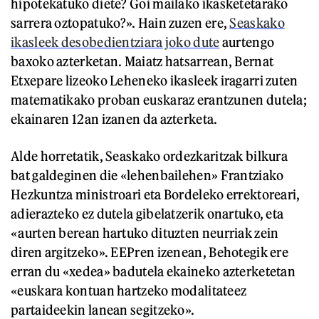
hipotekatuko diete? Goi mailako ikasketetarako
sarrera oztopatuko?». Hain zuzen ere,
Seaskako
ikasleek desobedientziara joko dute
aurtengo
baxoko azterketan. Maiatz hatsarrean, Bernat
Etxepare lizeoko Leheneko ikasleek iragarri zuten
matematikako proban euskaraz erantzunen dutela;
ekainaren 12an izanen da azterketa.
Alde horretatik, Seaskako ordezkaritzak bilkura
bat galdeginen die «lehenbailehen» Frantziako
Hezkuntza ministroari eta Bordeleko errektoreari,
adierazteko ez dutela gibelatzerik onartuko, eta
«aurten berean hartuko dituzten neurriak zein
diren argitzeko». EEPren izenean, Behotegik ere
erran du «xedea» badutela ekaineko azterketetan
«euskara kontuan hartzeko modalitateez
partaideekin lanean segitzeko».