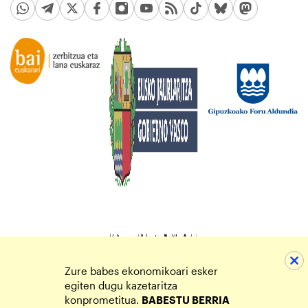
Zure babes ekonomikoari esker
egiten dugu kazetaritza
konprometitua.
BABESTU BERRIA