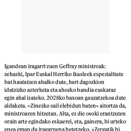
Igandean iragarri zuen Geffray ministroak:
zehazki, Ipar Euskal Herriko ikasleek espezialitate
bat hautatzen ahalko dute, hari dagozkion
idatzizko azterketa eta ahozko handia euskaraz
egin ahal izateko. 2028ko baxoan gauzatzekoa dute
aldaketa. «Zinezko sail elebidun baten» aitortza da,
ministroaren hitzetan. Alta, ez die osoki erantzuten
orain arte egindako eskaerei, eta, gainera, bi urteko
epea eman du iragarpena betetzeko. «Zergatik bi