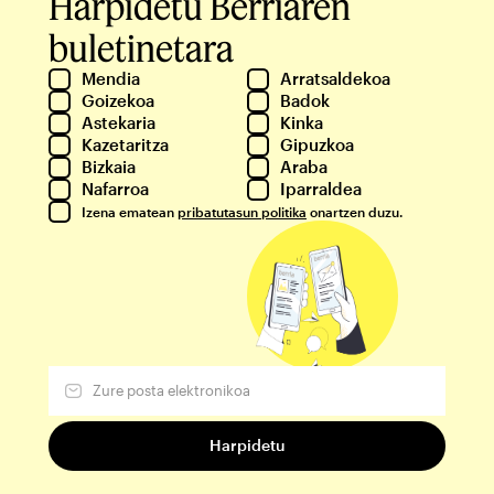
Harpidetu Berriaren
buletinetara
Mendia
Arratsaldekoa
Goizekoa
Badok
Astekaria
Kinka
Kazetaritza
Gipuzkoa
Bizkaia
Araba
Nafarroa
Iparraldea
Izena ematean
pribatutasun politika
onartzen duzu.