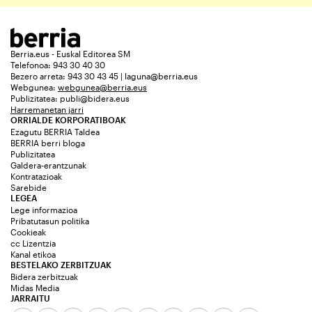
Berria.eus - Euskal Editorea SM
Telefonoa: 943 30 40 30
Bezero arreta: 943 30 43 45 | laguna@berria.eus
Webgunea:
webgunea@berria.eus
Publizitatea:
publi@bidera.eus
Harremanetan jarri
ORRIALDE KORPORATIBOAK
Ezagutu BERRIA Taldea
BERRIA berri bloga
Publizitatea
Galdera-erantzunak
Kontratazioak
Sarebide
LEGEA
Lege informazioa
Pribatutasun politika
Cookieak
cc Lizentzia
Kanal etikoa
BESTELAKO ZERBITZUAK
Bidera zerbitzuak
Midas Media
JARRAITU