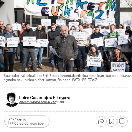
Seaskako irakasleak eta Erik Etxart lehendakarikidea, otsailean, baxoa euskaraz
egiteko eskubidea aldarrikatzen, Baionan. PATXI BELTZAIZ
Leire Casamajou Elkegarai
2026KO MAIATZAREN 26A
13:30
Entzun
00:00:00
00:04:06