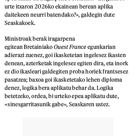
urte itxaron 2026ko ekainean berean aplika
daitekeen neurri batendako?», galdegin dute
Seaskakoek.
Ministroak berak iragarpena
egitean Bretainiako
Ouest France
egunkarian
adierazi zuenez, goi ikasketetan ingelesez ikasten
denean, azterketak ingelesez egiten dira, eta inork
ez dio ikasleari galdegiten proba horiek frantsesez
pasatzea; baxoa goi ikasketetako lehen diploma
denez, logika bera aplikatu behar da. Logika
betetzeko, ordea, bi urteko epea aplikatu dute,
«sinesgarritasunik gabe», Seaskaren ustez.