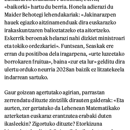
«baikorki» hartu du berria. Honela adierazi du
Maider Behotegi lehendakariak: «Jakinarazpen
hauek egiazko aitzinamenduak dira euskarazko
irakaskuntzaren balioztatzeko eta aitortzeko.
Eskerrik beroenak helarazi nahi dizkiet ministroari
eta tokiko ordezkariei». Funtsean, Seaskak ere
erran du positiboa dela iragarpena, «urte luzeetako
borrokaren fruitua», baina «zur eta lur» gelditu dira
ulertu orduko neurria 2028an baizik ez litzatekeela
indarrean sartuko.
Gaur goizean agertutako agirian, parrastan
zerrendatu dituzte zintzilik dirauten galderak: «Eta
aurten, zer gertatuko da Lehenean Matematikako
azterketan euskaraz erantzutea erabaki duten
ikasleekin? Zigortuko dituzte? Etorkizuna