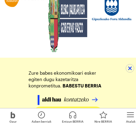
Zure babes ekonomikoari esker
egiten dugu kazetaritza
konprometitua.
BABESTU BERRIA
Egin zure ekarpena
Gaur
Azken berriak
Entzun BERRIA
Nire BERRIA
Atalak