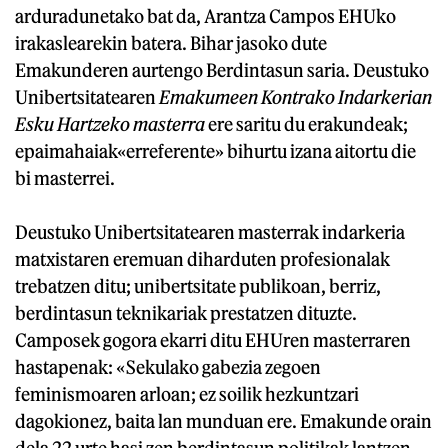
arduradunetako bat da, Arantza Campos EHUko
irakaslearekin batera. Bihar jasoko dute
Emakunderen aurtengo Berdintasun saria. Deustuko
Unibertsitatearen
Emakumeen Kontrako Indarkerian
Esku Hartzeko masterra
ere saritu du erakundeak;
epaimahaiak«erreferente» bihurtu izana aitortu die
bi masterrei.
Deustuko Unibertsitatearen masterrak indarkeria
matxistaren eremuan diharduten profesionalak
trebatzen ditu; unibertsitate publikoan, berriz,
berdintasun teknikariak prestatzen dituzte.
Camposek gogora ekarri ditu EHUren masterraren
hastapenak: «Sekulako gabezia zegoen
feminismoaren arloan; ez soilik hezkuntzari
dagokionez, baita lan munduan ere. Emakunde orain
dela 22 urte hasi zen berdintasun politikak lantzen,