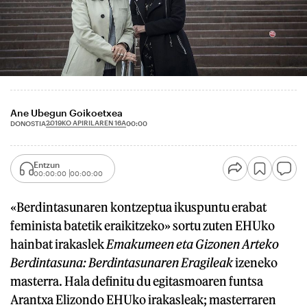
Ane Ubegun Goikoetxea
2019KO APIRILAREN 16A
DONOSTIA
00:00
Entzun
00:00:00
00:00:00
«Berdintasunaren kontzeptua ikuspuntu erabat
feminista batetik eraikitzeko» sortu zuten EHUko
hainbat irakaslek
Emakumeen eta Gizonen Arteko
Berdintasuna: Berdintasunaren Eragileak
izeneko
masterra. Hala definitu du egitasmoaren funtsa
Arantxa Elizondo EHUko irakasleak; masterraren