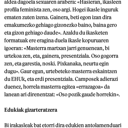
aldea dagoela sexuaren arabera: «Hasieran, ikasleen
profila feminista zen, oso argi. Hogei ikasle inguruk
ematen zuten izena. Gainera, beti egon izan dira
emakumezko gehiago gizonezko baino, baina gero
eta gizon gehiago daude». Azaldu du ikasketen
formatuak ere eragina duela ikasle kopuruaren
igoeran: «Masterra martxan jarri genuenean, bi
urtekoa zen, eta, gainera, presentziala. Oso gogorra
zen, eta garestia, noski. Pixkanaka, neurtu egin
dugu». Gaur egun, urtebeteko masterra eskaintzen
du EHUk, eta erdi presentziala. Camposek adierazi
duenez, horrela masterra egitea «errazagoa» da
lanean ari direnentzat: «Oso pozik gaude horrekin».
Edukiak gizarteratzera
Bi irakasleak bat etorri dira edukien antolamenduari