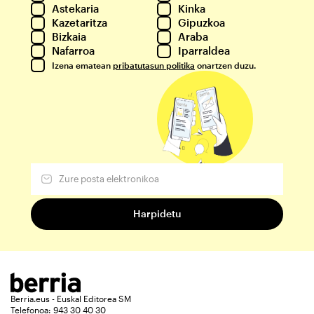
Astekaria
Kinka
Kazetaritza
Gipuzkoa
Bizkaia
Araba
Nafarroa
Iparraldea
Izena ematean
pribatutasun politika
onartzen duzu.
Berria.eus - Euskal Editorea SM
Telefonoa: 943 30 40 30