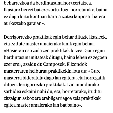
beharrezkoa da berdintasuna hor txertatzea.
Ikastaro berezi bat ere sortu dugu horretarako, baina
ez dugu lortu kontuan hartua izatea lanpostu batera
aurkezteko garaian».
Derrigorrezko praktikak egin behar dituzte ikasleek,
eta ez dute master amaierako lanik egin behar.
«Hasieran oso zaila zen praktikak lotzea. Gaur egun
berdintasun unitateak ditugu, baina lehen ez zegoen
ezer ere», azaldu du Camposek. Elizondok
masterraren helburua praktikekin lotu du: «Gure
masterra bideratuta dago lan egitera, eta horregatik
ditugu derrigorrezko praktikak. Lan mundurako
sarbidea eskaini nahi du, eta, horretarako, iruditu
zitzaigun askoz ere erabilgarriagoa zela praktikak
egitea master amaierako lan bat baino».