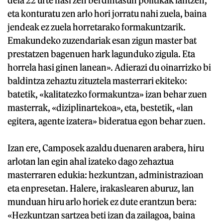
eta konturatu zen arlo hori jorratu nahi zuela, baina
jendeak ez zuela horretarako formakuntzarik.
Emakundeko zuzendariak esan zigun master bat
prestatzen bagenuen hark lagunduko zigula. Eta
horrela hasi ginen lanean». Adierazi du oinarrizko bi
baldintza zehaztu zituztela masterrari ekiteko:
batetik, «kalitatezko formakuntza» izan behar zuen
masterrak, «diziplinartekoa», eta, bestetik, «lan
egitera, agente izatera» bideratua egon behar zuen.
Izan ere, Camposek azaldu duenaren arabera, hiru
arlotan lan egin ahal izateko dago zehaztua
masterraren edukia: hezkuntzan, administrazioan
eta enpresetan. Halere, irakaslearen aburuz, lan
munduan hiru arlo horiek ez dute erantzun bera:
«Hezkuntzan sartzea beti izan da zailagoa, baina