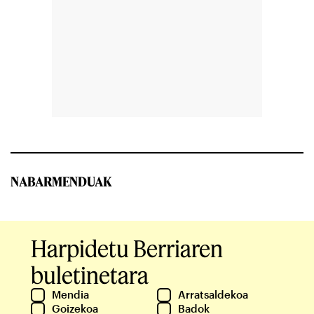
NABARMENDUAK
Harpidetu Berriaren
buletinetara
Mendia
Arratsaldekoa
Goizekoa
Badok