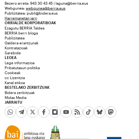
Bezero arreta: 943 30 43 45 | laguna@berria.eus
Webgunea:
webgunea@berria.eus
Publizitatea:
publi@bidera.eus
Harremanetan jarri
ORRIALDE KORPORATIBOAK
Ezagutu BERRIA Taldea
BERRIA berri bloga
Publizitatea
Galdera-erantzunak
Kontratazioak
Sarebide
LEGEA
Lege informazioa
Pribatutasun politika
Cookieak
cc Lizentzia
Kanal etikoa
BESTELAKO ZERBITZUAK
Bidera zerbitzuak
Midas Media
JARRAITU