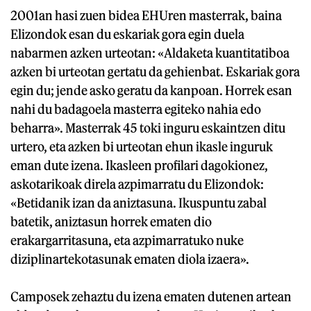
2001an hasi zuen bidea EHUren masterrak, baina
Elizondok esan du eskariak gora egin duela
nabarmen azken urteotan: «Aldaketa kuantitatiboa
azken bi urteotan gertatu da gehienbat. Eskariak gora
egin du; jende asko geratu da kanpoan. Horrek esan
nahi du badagoela masterra egiteko nahia edo
beharra». Masterrak 45 toki inguru eskaintzen ditu
urtero, eta azken bi urteotan ehun ikasle inguruk
eman dute izena. Ikasleen profilari dagokionez,
askotarikoak direla azpimarratu du Elizondok:
«Betidanik izan da aniztasuna. Ikuspuntu zabal
batetik, aniztasun horrek ematen dio
erakargarritasuna, eta azpimarratuko nuke
diziplinartekotasunak ematen diola izaera».
Camposek zehaztu du izena ematen dutenen artean