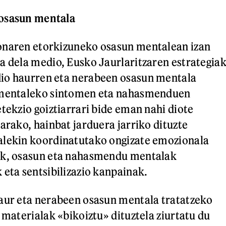
 osasun mentala
onaren etorkizuneko osasun mentalean izan
a dela medio, Eusko Jaurlaritzaren estrategia
io haurren eta nerabeen osasun mentala
 mentaleko sintomen eta nahasmenduen
etekzio goiztiarrari bide eman nahi diote
arako, hainbat jarduera jarriko dituzte
alekin koordinatutako ongizate emozionala
ak, osasun eta nahasmendu mentalak
 eta sentsibilizazio kanpainak.
aur eta nerabeen osasun mentala tratatzeko
 materialak «bikoiztu» dituztela ziurtatu du