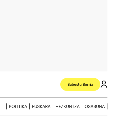
Babestu Berria
POLITIKA
EUSKARA
HEZKUNTZA
OSASUNA