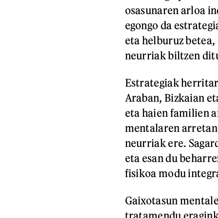
osasunaren arloa in
egongo da estrategi
eta helburuz betea,
neurriak biltzen di
Estrategiak herrita
Araban, Bizkaian e
eta haien familien 
mentalaren arretan 
neurriak ere. Sagar
eta esan du beharr
fisikoa modu integr
Gaixotasun mentalen
tratamendu eragink