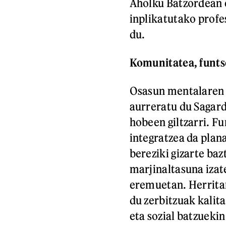
Aholku Batzordean e
inplikatutako profe
du.
Komunitatea, funt
Osasun mentalaren 
aurreratu du Sagardu
hobeen giltzarri. F
integratzea da plan
bereziki gizarte baz
marjinaltasuna izat
eremuetan. Herritar
du zerbitzuak kalita
eta sozial batzuekin