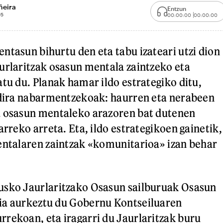
ñeira
Entzun
05
00:00:00
00:00:00
ntasun bihurtu den eta tabu izateari utzi dion
urlaritzak osasun mentala zaintzeko eta
atu du. Planak hamar ildo estrategiko ditu,
 dira nabarmentzekoak: haurren eta nerabeen
a osasun mentaleko arazoren bat dutenen
arreko arreta. Eta, ildo estrategikoen gainetik,
entalaren zaintzak «komunitarioa» izan behar
usko Jaurlaritzako Osasun sailburuak Osasun
ia aurkeztu du Gobernu Kontseiluaren
rekoan, eta iragarri du Jaurlaritzak buru