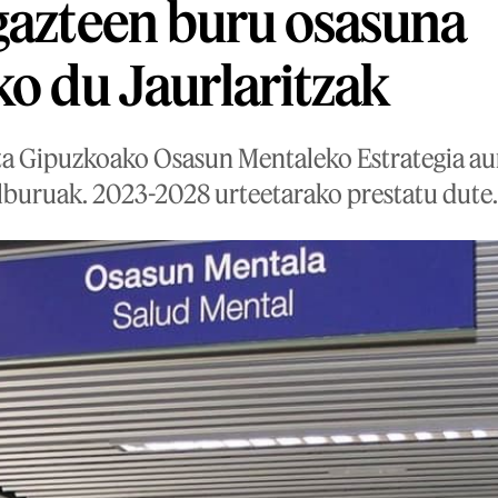
gazteen buru osasuna
ko du Jaurlaritzak
ta Gipuzkoako Osasun Mentaleko Estrategia a
lburuak. 2023-2028 urteetarako prestatu dute.