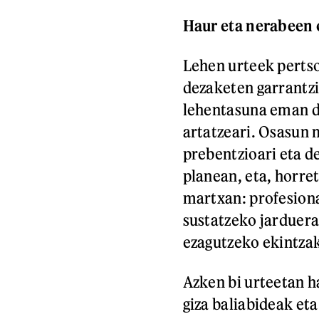
Haur eta nerabeen
Lehen urteek perts
dezaketen garrantzi
lehentasuna eman d
artatzeari. Osasun
prebentzioari eta d
planean, eta, horret
martxan: profesion
sustatzeko jarduer
ezagutzeko ekintzak
Azken bi urteetan h
giza baliabideak eta