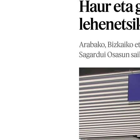
Haur eta 
lehenetsi
Arabako, Bizkaiko e
Sagardui Osasun sai