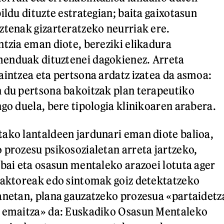
ildu dituzte estrategian; baita gaixotasun
ztenak gizarteratzeko neurriak ere.
ntzia eman diote, bereziki elikadura
enduak dituztenei dagokienez. Arreta
aintzea eta pertsona ardatz izatea da asmoa:
 du pertsona bakoitzak plan terapeutiko
ngo duela, bere tipologia klinikoaren arabera.
ako lantaldeen jardunari eman diote balioa,
 prozesu psikosozialetan arreta jartzeko,
 bai eta osasun mentaleko arazoei lotuta ager
faktoreak edo sintomak goiz detektatzeko
anetan, plana gauzatzeko prozesua «partaidetz
n emaitza» da: Euskadiko Osasun Mentaleko