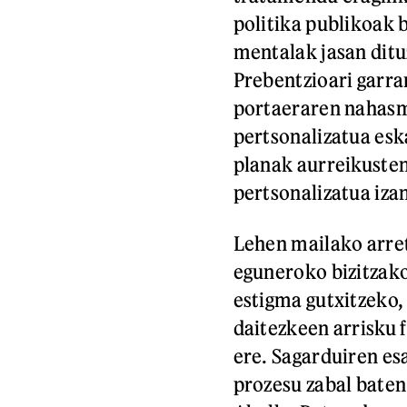
politika publikoak b
mentalak jasan ditu
Prebentzioari garra
portaeraren nahasm
pertsonalizatua esk
planak aurreikusten
pertsonalizatua iza
Lehen mailako arret
eguneroko bizitzako
estigma gutxitzeko,
daitezkeen arrisku 
ere. Sagarduiren es
prozesu zabal bate