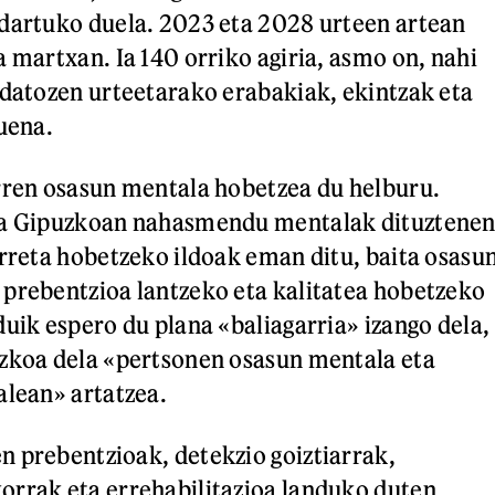
dartuko duela. 2023 eta 2028 urteen artean
a martxan. Ia 140 orriko agiria, asmo on, nahi
 datozen urteetarako erabakiak, ekintzak eta
tuena.
rren osasun mentala hobetzea du helburu.
ta Gipuzkoan nahasmendu mentalak dituztene
arreta hobetzeko ildoak eman ditu, baita osasu
prebentzioa lantzeko eta kalitatea hobetzeko
duik espero du plana «baliagarria» izango dela,
ezkoa dela «pertsonen osasun mentala eta
alean» artatzea.
 prebentzioak, detekzio goiztiarrak,
orrak eta errehabilitazioa landuko duten