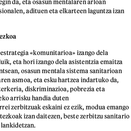
gin da, eta osasun mentalaren arloan
sionalen, adituen eta elkarteen laguntza izan
sezkoa
estrategia «komunitarioa» izango dela
ik, eta hori izango dela asistentzia emaitza
untsean, osasun mentala sistema sanitarioan
aren asmoa, eta esku hartzea indartuko da,
terkeria, diskriminazioa, pobrezia eta
eko arrisku handia duten
rei zerbitzuak eskaini ez ezik, modua emango
tezkoak izan daitezen, beste zerbitzu sanitario
 lankidetzan.