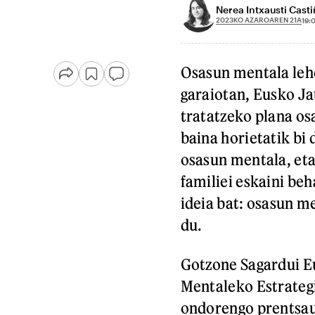
Nerea Intxausti Casti
2023KO AZAROAREN 21A
19:
Osasun mentala lehe
garaiotan, Eusko Ja
tratatzeko plana os
baina horietatik bi
osasun mentala, et
familiei eskaini beh
ideia bat: osasun m
du.
Gotzone Sagardui E
Mentaleko Estrateg
ondorengo prentsaur