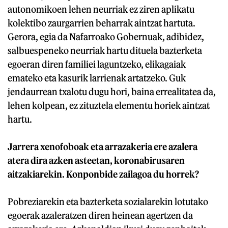
autonomikoen lehen neurriak ez ziren aplikatu
kolektibo zaurgarrien beharrak aintzat hartuta.
Gerora, egia da Nafarroako Gobernuak, adibidez,
salbuespeneko neurriak hartu dituela bazterketa
egoeran diren familiei laguntzeko, elikagaiak
emateko eta kasurik larrienak artatzeko. Guk
jendaurrean txalotu dugu hori, baina errealitatea da,
lehen kolpean, ez zituztela elementu horiek aintzat
hartu.
Jarrera xenofoboak eta arrazakeria ere azalera
atera dira azken asteetan, koronabirusaren
aitzakiarekin. Konponbide zailagoa du horrek?
Pobreziarekin eta bazterketa sozialarekin lotutako
egoerak azaleratzen diren heinean agertzen da