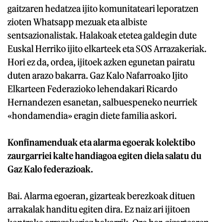
gaitzaren hedatzea ijito komunitateari leporatzen
zioten Whatsapp mezuak eta albiste
sentsazionalistak. Halakoak etetea galdegin dute
Euskal Herriko ijito elkarteek eta SOS Arrazakeriak.
Hori ez da, ordea, ijitoek azken egunetan pairatu
duten arazo bakarra. Gaz Kalo Nafarroako Ijito
Elkarteen Federazioko lehendakari Ricardo
Hernandezen esanetan, salbuespeneko neurriek
«hondamendia» eragin diete familia askori.
Konfinamenduak eta alarma egoerak kolektibo
zaurgarriei kalte handiagoa egiten diela salatu du
Gaz Kalo federazioak.
Bai. Alarma egoeran, gizarteak berezkoak dituen
arrakalak handitu egiten dira. Ez naiz ari ijitoen