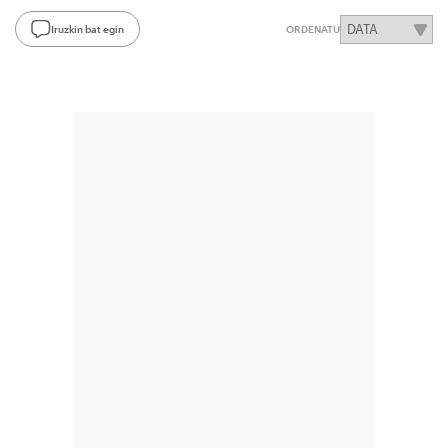
Iruzkin bat egin
ORDENATU