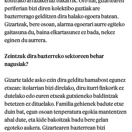
kontrako arrazakeriaz bakarrik. Oro har, gizartearen
periferian bizi diren kolektibo guztiak are
bazterrerago gelditzen dira halako egoera batean.
Gizarteak, bere osoan, alarma egoerari aurre egiteko
gaitasuna du, baina elkartasunez ez bada, nekez
eginen du aurrera.
Zeintzuk dira bazterreko sektoreen behar
nagusiak?
Gizarte talde asko ezin dira gelditu hamabost egunez
etxean: itolarrian bizi direlako, diru iturri finkorik ez
dutelako edo euren etxeak gutxieneko baldintzak
betetzen ez dituelako. Familia gehienek badute etxe
duin bat, egun osoan tenperatura egokia mantentzen
ahal dute, eta kide bakoitzak badu bere gelan
egoteko aukera. Gizartearen bazterrean bizi