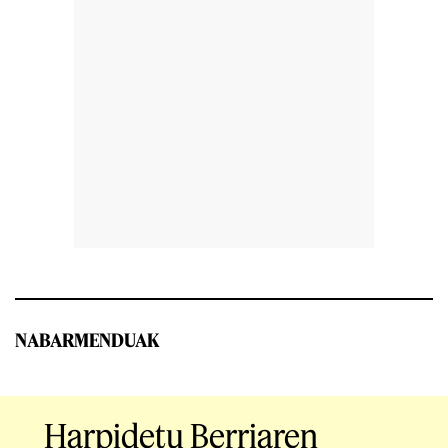
NABARMENDUAK
Harpidetu Berriaren