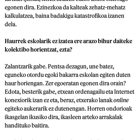
egonen dira. Ezinezkoa da kalteak zehatz-mehatz
kalkulatzea, baina badakigu katastrofikoa izanen
dela.
Haurrek eskolarik ez izatea ere arazo bihur daiteke
kolektibo horientzat, ezta?
Zalantzarik gabe. Pentsa dezagun, une batez,
eguneko otordu egoki bakarra eskolan egiten duten
haur horiengan. Zer egoeratan egonen dira orain?
Edota, besterik gabe, etxean ordenagailu eta Internet
konexiorik izan ez eta, beraz, etxerako lanak
online
egiteko aukerarik ez dutenengan. Horren ondorioak
ikasgelan ikusiko dira, ikasleen arteko arrakalak
handituko baitira.