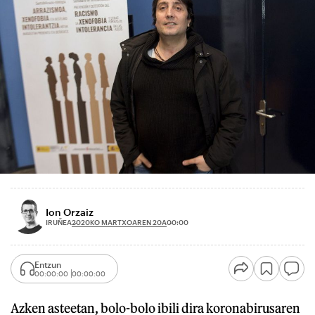
Ion Orzaiz
2020KO MARTXOAREN 20A
IRUÑEA
00:00
Entzun
00:00:00
00:00:00
Azken asteetan, bolo-bolo ibili dira koronabirusaren