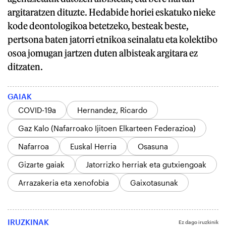
argitaratzen dituzte. Hedabide horiei eskatuko nieke
kode deontologikoa betetzeko, besteak beste,
pertsona baten jatorri etnikoa seinalatu eta kolektibo
osoa jomugan jartzen duten albisteak argitara ez
ditzaten.
GAIAK
COVID-19a
Hernandez, Ricardo
Gaz Kalo (Nafarroako Ijitoen Elkarteen Federazioa)
Nafarroa
Euskal Herria
Osasuna
Gizarte gaiak
Jatorrizko herriak eta gutxiengoak
Arrazakeria eta xenofobia
Gaixotasunak
IRUZKINAK
Ez dago iruzkinik