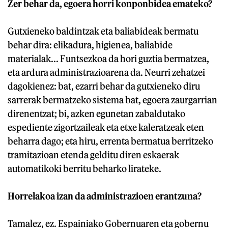
Zer behar da, egoera horri konponbidea emateko?
Gutxieneko baldintzak eta baliabideak bermatu
behar dira: elikadura, higienea, baliabide
materialak... Funtsezkoa da hori guztia bermatzea,
eta ardura administrazioarena da. Neurri zehatzei
dagokienez: bat, ezarri behar da gutxieneko diru
sarrerak bermatzeko sistema bat, egoera zaurgarrian
direnentzat; bi, azken egunetan zabaldutako
espediente zigortzaileak eta etxe kaleratzeak eten
beharra dago; eta hiru, errenta bermatua berritzeko
tramitazioan etenda gelditu diren eskaerak
automatikoki berritu beharko lirateke.
Horrelakoa izan da administrazioen erantzuna?
Tamalez, ez. Espainiako Gobernuaren eta gobernu