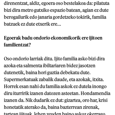
direnentzat, aldiz, egoera oso bestelakoa da: pilatuta
bizi dira metro gutxiko espazio batean, agian ez dute
berogailurik edo janaria gordetzeko tokirik, familia
batzuek ez dute etxerik ere...
Egoerak badu ondorio ekonomikorik ere ijitoen
familientzat?
Oso ondorio larriak ditu. Ijito familia asko bizi dira
azoka eta salmenta ibiltariaren bidez jasotzen
dutenetik, baina hori guztia debekatu dute.
Supermerkatuak zabalik daude, eta azokak, itxita.
Horrek esan nahi du familia askok ez dutela inongo
diru iturririk izanen datozen asteetan. Hondamendia
izanen da. Nik dudarik ez dut: gizartea, oro har, krisi
honetatik aterako da, baina bazterrean zirenak,
tartean ijitoak, lehen zeuden baino askoz okerrago