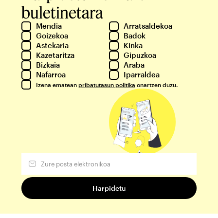
buletinetara
Mendia
Arratsaldekoa
Goizekoa
Badok
Astekaria
Kinka
Kazetaritza
Gipuzkoa
Bizkaia
Araba
Nafarroa
Iparraldea
Izena ematean
pribatutasun politika
onartzen duzu.