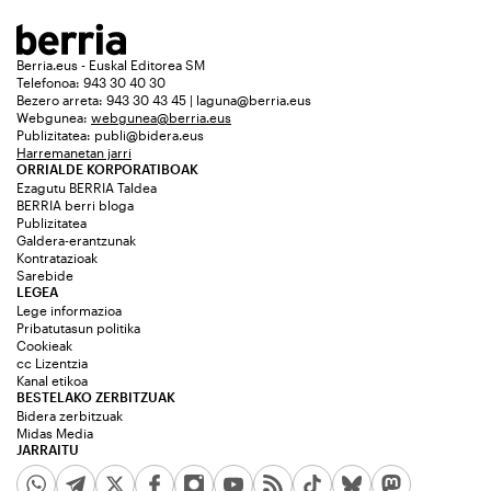
Berria.eus - Euskal Editorea SM
Telefonoa: 943 30 40 30
Bezero arreta: 943 30 43 45 | laguna@berria.eus
Webgunea:
webgunea@berria.eus
Publizitatea:
publi@bidera.eus
Harremanetan jarri
ORRIALDE KORPORATIBOAK
Ezagutu BERRIA Taldea
BERRIA berri bloga
Publizitatea
Galdera-erantzunak
Kontratazioak
Sarebide
LEGEA
Lege informazioa
Pribatutasun politika
Cookieak
cc Lizentzia
Kanal etikoa
BESTELAKO ZERBITZUAK
Bidera zerbitzuak
Midas Media
JARRAITU