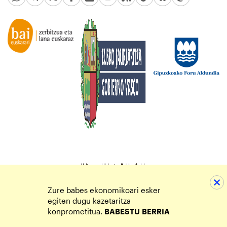
Zure babes ekonomikoari esker
egiten dugu kazetaritza
konprometitua.
BABESTU
BERRIA