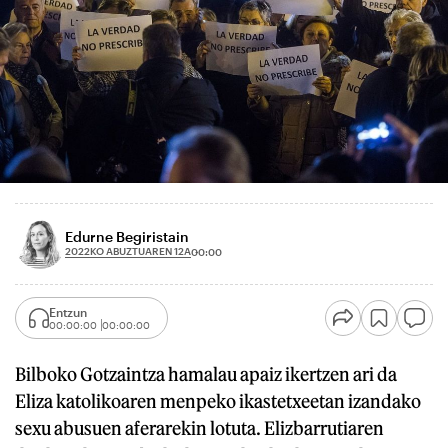
Edurne Begiristain
2022KO ABUZTUAREN 12A
00:00
Entzun
00:00:00
00:00:00
Bilboko Gotzaintza hamalau apaiz ikertzen ari da
Eliza katolikoaren menpeko ikastetxeetan izandako
sexu abusuen aferarekin lotuta. Elizbarrutiaren