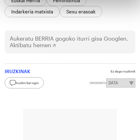
Euskal Herria
Feminismoa
Indarkeria matxista
Sexu erasoak
Aukeratu
BERRIA
gogoko iturri gisa Googlen.
Aktibatu hemen
IRUZKINAK
Ez dago iruzkinik
Iruzkin bat egin
ORDENATU