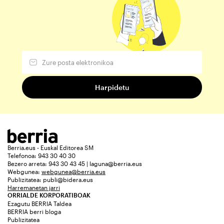
Berria.eus - Euskal Editorea SM
Telefonoa: 943 30 40 30
Bezero arreta: 943 30 43 45 | laguna@berria.eus
Webgunea:
webgunea@berria.eus
Publizitatea:
publi@bidera.eus
Harremanetan jarri
ORRIALDE KORPORATIBOAK
Ezagutu BERRIA Taldea
BERRIA berri bloga
Publizitatea