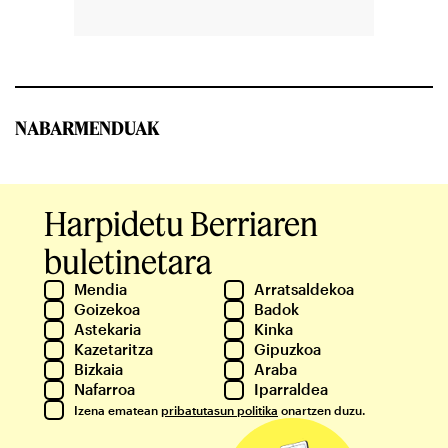
NABARMENDUAK
Harpidetu Berriaren
buletinetara
Mendia
Arratsaldekoa
Goizekoa
Badok
Astekaria
Kinka
Kazetaritza
Gipuzkoa
Bizkaia
Araba
Nafarroa
Iparraldea
Izena ematean
pribatutasun politika
onartzen duzu.