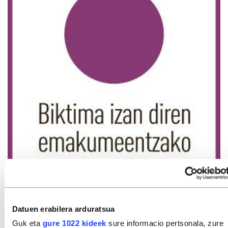
Datuen erabilera arduratsua
Guk eta
gure 1022 kideek
sure informacio pertsonala, zure