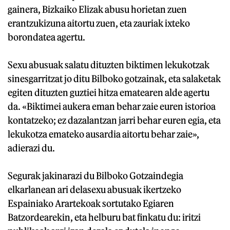
gainera, Bizkaiko Elizak abusu horietan zuen
erantzukizuna aitortu zuen, eta zauriak ixteko
borondatea agertu.
Sexu abusuak salatu dituzten biktimen lekukotzak
sinesgarritzat jo ditu Bilboko gotzainak, eta salaketak
egiten dituzten guztiei hitza ematearen alde agertu
da. «Biktimei aukera eman behar zaie euren istorioa
kontatzeko; ez dazalantzan jarri behar euren egia, eta
lekukotza emateko ausardia aitortu behar zaie»,
adierazi du.
Segurak jakinarazi du Bilboko Gotzaindegia
elkarlanean ari delasexu abusuak ikertzeko
Espainiako Arartekoak sortutako Egiaren
Batzordearekin, eta helburu bat finkatu du: iritzi