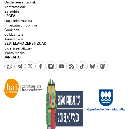
Galdera-erantzunak
Kontratazioak
Sarebide
LEGEA
Lege informazioa
Pribatutasun politika
Cookieak
cc Lizentzia
Kanal etikoa
BESTELAKO ZERBITZUAK
Bidera zerbitzuak
Midas Media
JARRAITU