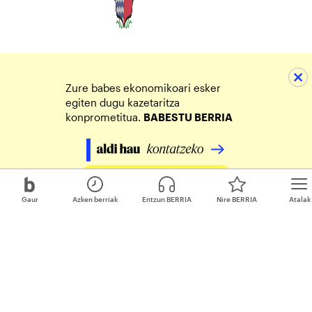
Zure babes ekonomikoari esker
egiten dugu kazetaritza
konprometitua.
BABESTU BERRIA
Egin zure ekarpena
Gaur
Azken berriak
Entzun BERRIA
Nire BERRIA
Atalak