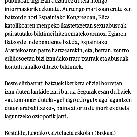
publikoak argi izan dezala ez dutela inongo
informaziorik ezkutatu. Aurtengo martxoan eratu zen
batzorde hori Espainiako Kongresuan, Eliza
katolikoaren menpeko ikastetxeetan sexu abusuak
pairatutako biktimei hitza emateko asmoz. Egiaren
Batzorde independente bat da, Espainiako
Arartekoaren parte hartzearekin, eta, bertan, zentro
erlijiosoetan bizi izandako tratu txarrak eta abusuak
kontatu ahalko dituzte biktimek.
Beste elizbarruti batzuek ikerketa ofizial horretan
izan duten lankidetzari buruz, Segurak esan du haiek
«autonomia» dutela «gehiago edo gutxiago laguntzen
duten erabakitzeko», baina aitortu du inork ez duela
laguntzeko oztoporik jarri.
Bestalde, Leioako Gaztelueta eskolan (Bizkaia)