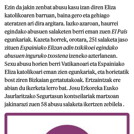
Ezin da jakin zenbat abusu kasu izan diren Eliza
katolikoaren barruan, baina gero eta gehiago
ateratzen ari dira argitara. Iazko azaroan, haurrei
egindako abusuen salaketen berri eman zuen
El País
egunkariak. Kazeta horrek, orotara, 251 salaketa jaso
zituen
Espainiako Elizan adin txikikoei egindako
abusuen inguruko txostena
izeneko azterlanean.
Sexu abusu horien berri Vatikanoari eta Espainiako
Eliza katolikoari eman zien egunkariak, eta horietatik
bost ziren Bizkaian gertatutakoak. Ertzaintzak ere
abian du ikerketa lerro bat. Josu Erkoreka Eusko
Jaurlaritzako Segurtasun kontseilariak martxoan
jakinarazi zuen 58 abusu salaketa ikertzen zebilela .