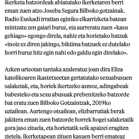
ikerketa batzordeak abiatutako ikerketaren berri
eman zuen atzo Joseba Segura Bilboko gotzainak.
Radio Euskadi irratian eginiko elkarrizketa batean
mintzatu zen gaiari buruz, eta aurreratu zuen «kasu
gehiago» egongo direla, nahiz eta horietako batzuk
«inoiz ez diren jakingo, biktima batzuek ez dutelako
horri buruz hitz egin nahi edo galdu egin direlako».
Azken urteotan tantaka azaleratuz joan dira Eliza
katolikoaren ikastetxeetan gertatutako sexuabusuen
salaketak, eta, horiek ikertzeko asmoz, adingabeak
babesteko eta sexu abusuak prebenitzeko batzorde
bat eratu zuen Bilboko Gotzaintzak, 2019ko
uztailean. Aurtengo otsailean, elizbarrutiak berak
jakitera eman zuen batzorde horrek hogei salaketatik
gora jaso zituela, eta horietatik seik apaizei eragiten
zietela. Ikerketapean zituen kasuen berri emateaz