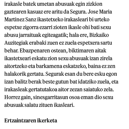
irakasle batek umetan abusuak egin zizkion
gaztearen kasuaz ere aritu da Segura. Jose Maria
Martinez Sanz ikastetxeko irakasleari bi urteko
espetxe zigorra ezarri zioten ikasle ohi bati sexu
abusu jarraituak egiteagatik; hala ere, Bizkaiko
Auzitegiak erabaki zuen ez zuela espetxera sartu
behar. Ebazpenaren ostean, biktimaren aitak
ikastetxeari eskatu zion sexu abusuak izan zirela
aitortzeko eta barkamena eskatzeko, baina ez zen
halakorik gertatu. Segurak esan du bere esku egon
izan balitz berak beste gutun bat idatziko zuela, eta
irakasleak gertatutakoa aitor zezan saiatuko zela.
Horrez gain, sinesgarritasun osoa eman dio sexu
abusuak salatu zituen ikasleari.
Ertzaintzaren ikerketa