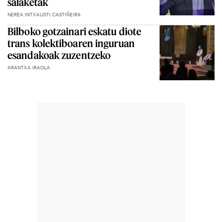
salaketak
NEREA INTXAUSTI CASTIÑEIRA
Bilboko gotzainari eskatu diote
trans kolektiboaren inguruan
esandakoak zuzentzeko
ARANTXA IRAOLA