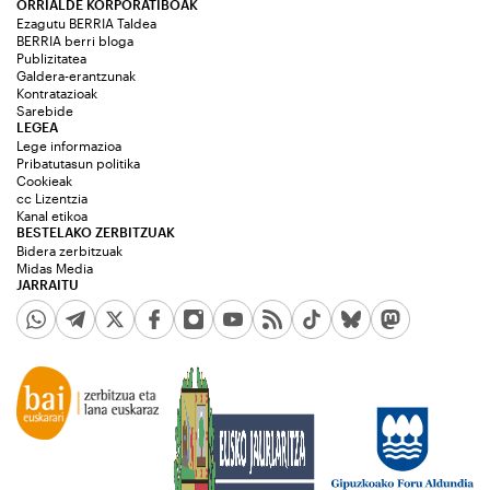
ORRIALDE KORPORATIBOAK
Ezagutu BERRIA Taldea
BERRIA berri bloga
Publizitatea
Galdera-erantzunak
Kontratazioak
Sarebide
LEGEA
Lege informazioa
Pribatutasun politika
Cookieak
cc Lizentzia
Kanal etikoa
BESTELAKO ZERBITZUAK
Bidera zerbitzuak
Midas Media
JARRAITU