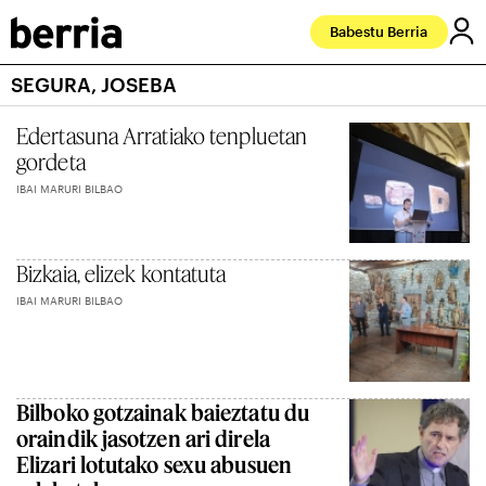
Babestu Berria
SEGURA, JOSEBA
Edertasuna Arratiako tenpluetan
gordeta
IBAI MARURI BILBAO
Bizkaia, elizek kontatuta
IBAI MARURI BILBAO
Bilboko gotzainak baieztatu du
oraindik jasotzen ari direla
Elizari lotutako sexu abusuen