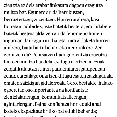
zientzia ez dela erabat finkatuta dagoen ezagutza
multzo bat. Egunero ari da berrikusten,
berraztertzen, zuzentzen. Horren arabera, kasu
honetan, adibidez, aste batetik bestera, edo hilabete
batetik bestera aldatzen ari da fenomeno honen
inguruan daukagun irudia, eta irudi aldaketa horren
arabera, baita hartu beharreko neurriak ere. Zer
gertatzen da? Pentsatzen badugu zientzia ezagutza
finkoen multzo bat dela, ez dugu ulertzen mezuak
zergatik aldatzen diren pandemiaren garapenean
zehar, eta zailago onartzen ditugu esaten zaizkigunak,
ematen zaizkigun gidalerroak. Gero, bestalde, halako
egoeretan oso inportantea da konfiantza:
zientzialariengan, komunikatzaileengan,
agintariengan. Baina konfiantza hori eduki ahal
izateko, kapazitate kritiko bat eduki behar da;