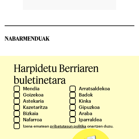
NABARMENDUAK
Harpidetu Berriaren
buletinetara
Mendia
Arratsaldekoa
Goizekoa
Badok
Astekaria
Kinka
Kazetaritza
Gipuzkoa
Bizkaia
Araba
Nafarroa
Iparraldea
Izena ematean
pribatutasun politika
onartzen duzu.