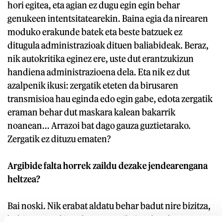
hori egitea, eta agian ez dugu egin egin behar
genukeen intentsitatearekin. Baina egia da nirearen
moduko erakunde batek eta beste batzuek ez
ditugula administrazioak dituen baliabideak. Beraz,
nik autokritika eginez ere, uste dut erantzukizun
handiena administrazioena dela. Eta nik ez dut
azalpenik ikusi: zergatik eteten da birusaren
transmisioa hau eginda edo egin gabe, edota zergatik
eraman behar dut maskara kalean bakarrik
noanean... Arrazoi bat dago gauza guztietarako.
Zergatik ez dituzu ematen?
Argibide falta horrek zaildu dezake jendearengana
heltzea?
Bai noski. Nik erabat aldatu behar badut nire bizitza,
behintzat azal iezadazu zergatik. Igual ez dut