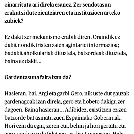
oinarrituta ari direla esanez. Zer sendotasun
erakutsi dute zientziaren eta instituzioen arteko
zubiek?
Ez dakit zer mekanismo erabili diren. Oraindik ez
dakit nondik iristen zaien agintariei informazioa;
badakit aholkulariak dituztela, batzordeak dituztela,
baina ez dakit...
Gardentasuna falta izan da?
Hasieran, bai. Argi eta garbi.Gero, nik uste dut gauzak
gardenagoak izan direla, gero eta hobeto dakigu zer
dagoen. Baina hasieran... Adibidez, existitzen ez zen
batzorde bat asmatu zuen Espainiako Gobernuak.
Hori ezin da egin, zeren eta, behin ja hori gertatu eta
gero, jendea ez da fidatzen, ez dizute sinesten. Hala