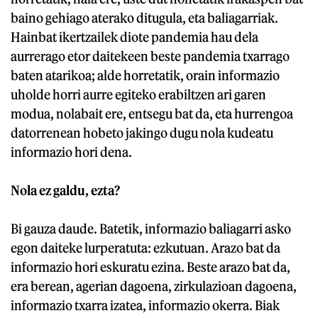
baino gehiago aterako ditugula, eta baliagarriak.
Hainbat ikertzailek diote pandemia hau dela
aurrerago etor daitekeen beste pandemia txarrago
baten atarikoa; alde horretatik, orain informazio
uholde horri aurre egiteko erabiltzen ari garen
modua, nolabait ere, entsegu bat da, eta hurrengoa
datorrenean hobeto jakingo dugu nola kudeatu
informazio hori dena.
Nola ez galdu, ezta?
Bi gauza daude. Batetik, informazio baliagarri asko
egon daiteke lurperatuta: ezkutuan. Arazo bat da
informazio hori eskuratu ezina. Beste arazo bat da,
era berean, agerian dagoena, zirkulazioan dagoena,
informazio txarra izatea, informazio okerra. Biak