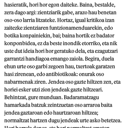
hasieratik, hori hor egon daiteke. Baina, bestalde,
zera dago argi: zientziarik gabe, arazo hau benetan
oso-oso larria litzateke. Hortaz, igual kritikoa izan
zaitezke zientziaren funtzionamenduarekin, edo
botika konpainiekin, bai; baina hortik ez badator
konponbidea, ez da beste inondik etorriko, eta nik
uste dut ideia hori hor geratuko dela, eta ezagutzari
garrantzi handiagoa emango zaiola. Begira, duela
ehun urte oso garbi zegoen hau, txertoak garatzen
hasi zirenean, edo antibiotikoak: onurak oso
nabarmenak ziren. Jendea oso gazte hiltzen zen, eta
horiei esker utzi zion jendeak gazte hiltzeari.
Behintzat, gure munduan. Badaramatzagu
hamarkada batzuk zeintzuetan oso arraroa baita
jendea gaztaroan edo haurtzaroan hiltzea;
normaltzat hartzen dugu jendeak urte asko betetzea.