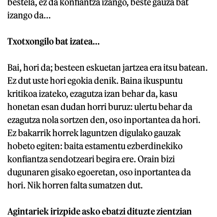
bestela, ez da konfiantza izango, beste gauza bat
izango da...
Txotxongilo bat izatea…
Bai, hori da; besteen eskuetan jartzea era itsu batean.
Ez dut uste hori egokia denik. Baina ikuspuntu
kritikoa izateko, ezagutza izan behar da, kasu
honetan esan dudan horri buruz: ulertu behar da
ezagutza nola sortzen den, oso inportantea da hori.
Ez bakarrik horrek laguntzen digulako gauzak
hobeto egiten: baita estamentu ezberdinekiko
konfiantza sendotzeari begira ere. Orain bizi
dugunaren gisako egoeretan, oso inportantea da
hori. Nik horren falta sumatzen dut.
Agintariek irizpide asko ebatzi dituzte zientzian