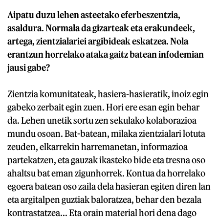
Aipatu duzu lehen asteetako eferbeszentzia,
asaldura. Normala da gizarteak eta erakundeek,
artega, zientzialariei argibideak eskatzea. Nola
erantzun horrelako ataka gaitz batean infodemian
jausi gabe?
Zientzia komunitateak, hasiera-hasieratik, inoiz egin
gabeko zerbait egin zuen. Hori ere esan egin behar
da. Lehen unetik sortu zen sekulako kolaborazioa
mundu osoan. Bat-batean, milaka zientzialari lotuta
zeuden, elkarrekin harremanetan, informazioa
partekatzen, eta gauzak ikasteko bide eta tresna oso
ahaltsu bat eman zigunhorrek. Kontua da horrelako
egoera batean oso zaila dela hasieran egiten diren lan
eta argitalpen guztiak baloratzea, behar den bezala
kontrastatzea... Eta orain material hori dena dago