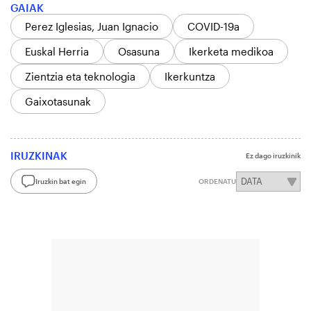
GAIAK
Perez Iglesias, Juan Ignacio
COVID-19a
Euskal Herria
Osasuna
Ikerketa medikoa
Zientzia eta teknologia
Ikerkuntza
Gaixotasunak
IRUZKINAK
Ez dago iruzkinik
Iruzkin bat egin
ORDENATU