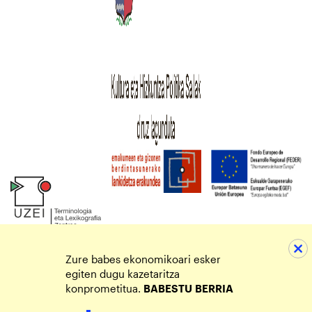
Zure babes ekonomikoari esker
egiten dugu kazetaritza
konprometitua.
BABESTU
BERRIA