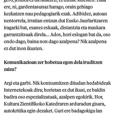
ere, ni, gardentasunaz harago, orain gehiago
kezkatzen nau pedagogiarik ezak. Adibidez, autoan
nentorrela, irratian entzun dut Eusko Jaurlaritzaren
iragarki bat, esanez eskuak, distantzia eta maskara
garrantzitsuak direla... Ados, hori eslogan bat da, oso
ondo dago, baina non dago azalpena? Nik azalpena
ez dut inon ikusten.
Komunikazioan zer hobetua egon dela iruditzen
zaizu?
Argi eta garbi. Nik kontsumitzen ditudan hedabideak
Internetekoak dira; horietan ez dut ikusi, ez baldin
badira oso espezializatuak, azalpen egokirik. Hor,
Kultura Zientifikoko Katedraren arduradun gisara,
autokritika egin dezaket. Guri ere badagokigu lan