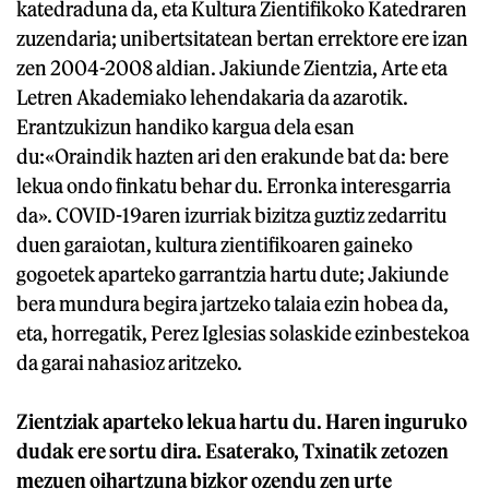
katedraduna da, eta Kultura Zientifikoko Katedraren
zuzendaria; unibertsitatean bertan errektore ere izan
zen 2004-2008 aldian. Jakiunde Zientzia, Arte eta
Letren Akademiako lehendakaria da azarotik.
Erantzukizun handiko kargua dela esan
du:«Oraindik hazten ari den erakunde bat da: bere
lekua ondo finkatu behar du. Erronka interesgarria
da». COVID-19aren izurriak bizitza guztiz zedarritu
duen garaiotan, kultura zientifikoaren gaineko
gogoetek aparteko garrantzia hartu dute; Jakiunde
bera mundura begira jartzeko talaia ezin hobea da,
eta, horregatik, Perez Iglesias solaskide ezinbestekoa
da garai nahasioz aritzeko.
Zientziak aparteko lekua hartu du. Haren inguruko
dudak ere sortu dira. Esaterako, Txinatik zetozen
mezuen oihartzuna bizkor ozendu zen urte