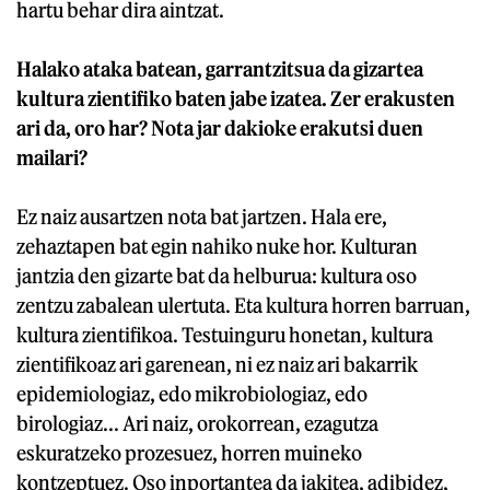
hartu behar dira aintzat.
Halako ataka batean, garrantzitsua da gizartea
kultura zientifiko baten jabe izatea. Zer erakusten
ari da, oro har? Nota jar dakioke erakutsi duen
mailari?
Ez naiz ausartzen nota bat jartzen. Hala ere,
zehaztapen bat egin nahiko nuke hor. Kulturan
jantzia den gizarte bat da helburua: kultura oso
zentzu zabalean ulertuta. Eta kultura horren barruan,
kultura zientifikoa. Testuinguru honetan, kultura
zientifikoaz ari garenean, ni ez naiz ari bakarrik
epidemiologiaz, edo mikrobiologiaz, edo
birologiaz... Ari naiz, orokorrean, ezagutza
eskuratzeko prozesuez, horren muineko
kontzeptuez. Oso inportantea da jakitea, adibidez,