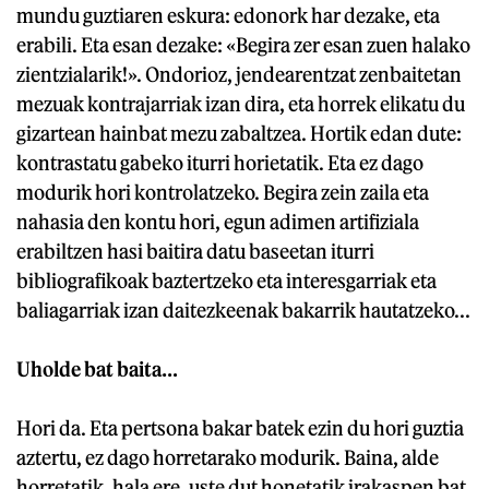
mundu guztiaren eskura: edonork har dezake, eta
erabili. Eta esan dezake: «Begira zer esan zuen halako
zientzialarik!». Ondorioz, jendearentzat zenbaitetan
mezuak kontrajarriak izan dira, eta horrek elikatu du
gizartean hainbat mezu zabaltzea. Hortik edan dute:
kontrastatu gabeko iturri horietatik. Eta ez dago
modurik hori kontrolatzeko. Begira zein zaila eta
nahasia den kontu hori, egun adimen artifiziala
erabiltzen hasi baitira datu baseetan iturri
bibliografikoak baztertzeko eta interesgarriak eta
baliagarriak izan daitezkeenak bakarrik hautatzeko...
Uholde bat baita…
Hori da. Eta pertsona bakar batek ezin du hori guztia
aztertu, ez dago horretarako modurik. Baina, alde
horretatik, hala ere, uste dut honetatik irakaspen bat