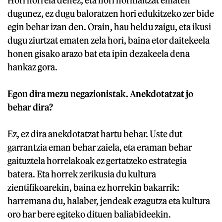
Hori horrela denez, eta hori normaltzat ematen
dugunez, ez dugu baloratzen hori edukitzeko zer bide
egin behar izan den. Orain, hau heldu zaigu, eta ikusi
dugu ziurtzat ematen zela hori, baina etor daitekeela
honen gisako arazo bat eta ipin dezakeela dena
hankaz gora.
Egon dira mezu negazionistak. Anekdotatzat jo
behar dira?
Ez, ez dira anekdotatzat hartu behar. Uste dut
garrantzia eman behar zaiela, eta eraman behar
gaituztela horrelakoak ez gertatzeko estrategia
batera. Eta horrek zerikusia du kultura
zientifikoarekin, baina ez horrekin bakarrik:
harremana du, halaber, jendeak ezagutza eta kultura
oro har bere egiteko dituen baliabideekin.