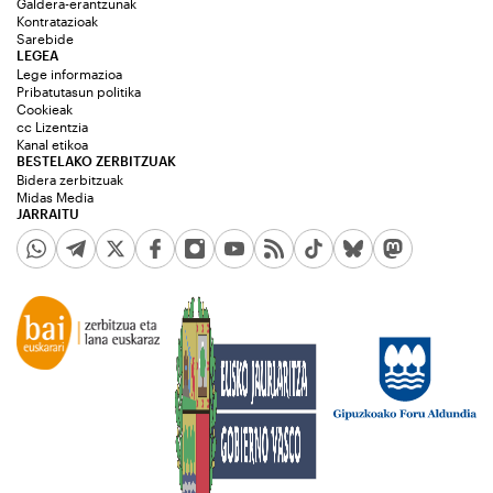
Galdera-erantzunak
Kontratazioak
Sarebide
LEGEA
Lege informazioa
Pribatutasun politika
Cookieak
cc Lizentzia
Kanal etikoa
BESTELAKO ZERBITZUAK
Bidera zerbitzuak
Midas Media
JARRAITU