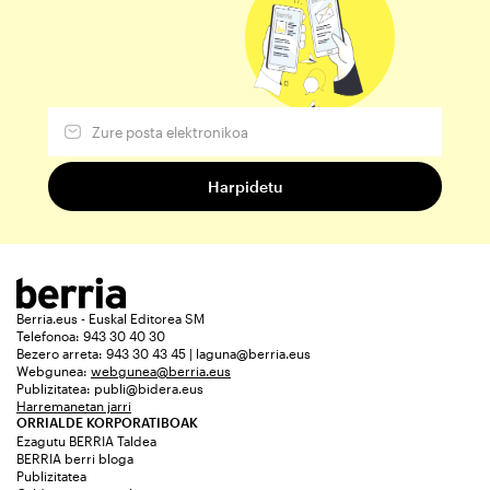
Berria.eus - Euskal Editorea SM
Telefonoa: 943 30 40 30
Bezero arreta: 943 30 43 45 | laguna@berria.eus
Webgunea:
webgunea@berria.eus
Publizitatea:
publi@bidera.eus
Harremanetan jarri
ORRIALDE KORPORATIBOAK
Ezagutu BERRIA Taldea
BERRIA berri bloga
Publizitatea