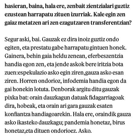
hasieran, baina, hala ere, zenbait zientzialari guztiz
ezustean harrapatu zituen izurriak. Kale egin zen
gaiaz metatzen ari zen ezagutzaren transferentzian?
Segur aski, bai. Gauzak ez dira inoiz guztiz ondo
egiten, eta prestatu gabe harrapatu gintuen honek.
Gainera, behin gaia heldu zenean, eferbeszentzia
handia egon zen, eta jende askok bere iritzia bota
zuen:espekulazio asko egin ziren,gauza asko esan
ziren. Horren ondorioz, infodemia handia egon da
gai honekin lotuta. Denborak argitu ditu gauzak
pixka bat: orain dauzkagun datuak fidagarriagoak
dira, hobeak, eta orain ari gara gauzak esaten
konfiantza handiagoarekin. Hala ere, oraindik gauza
asko ikasteko dauzkagu; pandemia honetaz, birus
honetaz,eta dituen ondorioez. Asko.