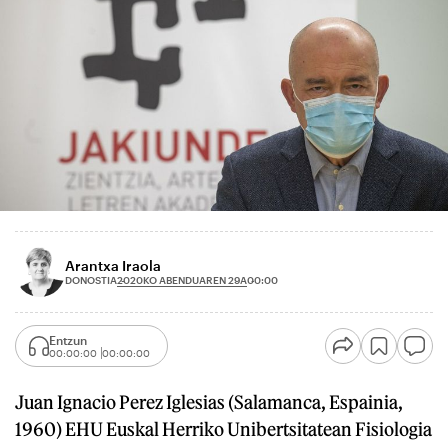
Arantxa Iraola
2020KO ABENDUAREN 29A
DONOSTIA
00:00
Entzun
00:00:00
00:00:00
Juan Ignacio Perez Iglesias (Salamanca, Espainia,
1960) EHU Euskal Herriko Unibertsitatean Fisiologia