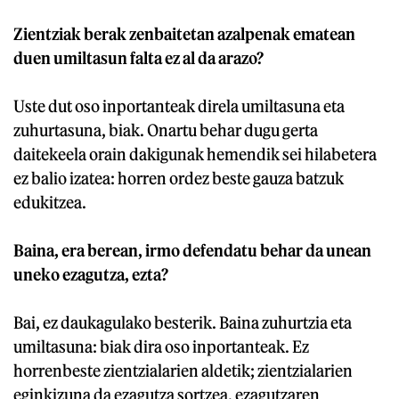
Zientziak berak zenbaitetan azalpenak ematean
duen umiltasun falta ez al da arazo?
Uste dut oso inportanteak direla umiltasuna eta
zuhurtasuna, biak. Onartu behar dugu gerta
daitekeela orain dakigunak hemendik sei hilabetera
ez balio izatea: horren ordez beste gauza batzuk
edukitzea.
Baina, era berean, irmo defendatu behar da unean
uneko ezagutza, ezta?
Bai, ez daukagulako besterik. Baina zuhurtzia eta
umiltasuna: biak dira oso inportanteak. Ez
horrenbeste zientzialarien aldetik; zientzialarien
eginkizuna da ezagutza sortzea, ezagutzaren