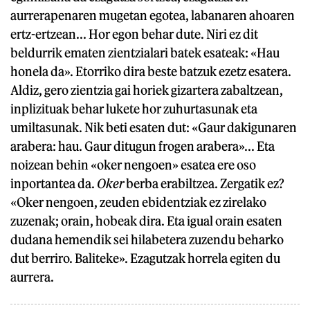
aurrerapenaren mugetan egotea, labanaren ahoaren
ertz-ertzean... Hor egon behar dute. Niri ez dit
beldurrik ematen zientzialari batek esateak: «Hau
honela da». Etorriko dira beste batzuk ezetz esatera.
Aldiz, gero zientzia gai horiek gizartera zabaltzean,
inplizituak behar lukete hor zuhurtasunak eta
umiltasunak. Nik beti esaten dut: «Gaur dakigunaren
arabera: hau. Gaur ditugun frogen arabera»... Eta
noizean behin «oker nengoen» esatea ere oso
inportantea da.
Oker
berba erabiltzea. Zergatik ez?
«Oker nengoen, zeuden ebidentziak ez zirelako
zuzenak; orain, hobeak dira. Eta igual orain esaten
dudana hemendik sei hilabetera zuzendu beharko
dut berriro. Baliteke». Ezagutzak horrela egiten du
aurrera.