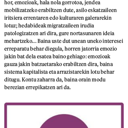
hor, emozioak, hala nola gorrotoa, jendea
mobilizatzeko erabiltzen dute, asilo eskatzaileen
iritsiera errentaren edo kulturaren galerarekin
lotuz; hedabideak migratzaileen irudia
patologizatzen ari dira, gure nortasunaren ideia
mehartzeko... Baina uste dut unean uneko interesei
erreparatu behar diegula, horren jatorria emozio
jakin bat dela esatea baino gehiago: emozioak
gauza jakin batzuetarako erabiltzen dira, baina
sistema kapitalista eta arrazistarekin lotu behar
ditugu. Kontu zaharra da, baina orain modu
berezian errepikatzen ari da.