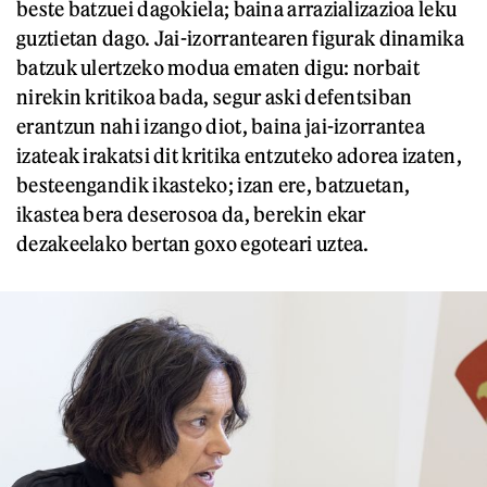
beste batzuei dagokiela; baina arrazializazioa leku
guztietan dago. Jai-izorrantearen figurak dinamika
batzuk ulertzeko modua ematen digu: norbait
nirekin kritikoa bada, segur aski defentsiban
erantzun nahi izango diot, baina jai-izorrantea
izateak irakatsi dit kritika entzuteko adorea izaten,
besteengandik ikasteko; izan ere, batzuetan,
ikastea bera deserosoa da, berekin ekar
dezakeelako bertan goxo egoteari uztea.