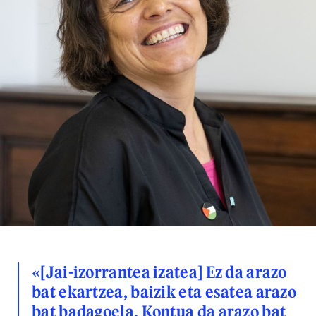
«[Jai-izorrantea izatea] Ez da arazo
bat ekartzea, baizik eta esatea arazo
bat badagoela. Kontua da arazo bat