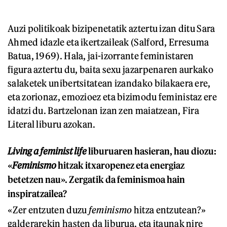
Auzi politikoak bizipenetatik aztertu izan ditu Sara
Ahmed idazle eta ikertzaileak (Salford, Erresuma
Batua, 1969). Hala, jai-izorrante feministaren
figura aztertu du, baita sexu jazarpenaren aurkako
salaketek unibertsitatean izandako bilakaera ere,
eta zorionaz, emozioez eta bizimodu feministaz ere
idatzi du. Bartzelonan izan zen maiatzean, Fira
Literal liburu azokan.
Living a feminist life
liburuaren hasieran, hau diozu:
«
Feminismo
hitzak itxaropenez eta energiaz
betetzen nau». Zergatik da feminismoa hain
inspiratzailea?
«Zer entzuten duzu
feminismo
hitza entzutean?»
galderarekin hasten da liburua, eta itaunak nire