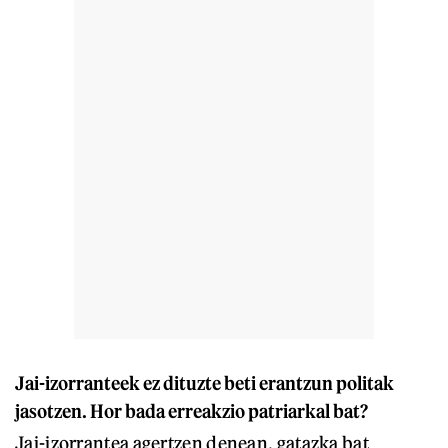
Jai-izorranteek ez dituzte beti erantzun politak
jasotzen. Hor bada erreakzio patriarkal bat?
Jai-izorrantea agertzen denean, gatazka bat