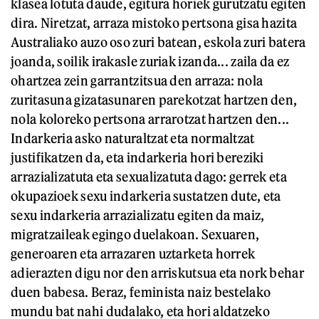
klasea lotuta daude, egitura horiek gurutzatu egiten
dira. Niretzat, arraza mistoko pertsona gisa hazita
Australiako auzo oso zuri batean, eskola zuri batera
joanda, soilik irakasle zuriak izanda... zaila da ez
ohartzea zein garrantzitsua den arraza: nola
zuritasuna gizatasunaren parekotzat hartzen den,
nola koloreko pertsona arrarotzat hartzen den...
Indarkeria asko naturaltzat eta normaltzat
justifikatzen da, eta indarkeria hori bereziki
arrazializatuta eta sexualizatuta dago: gerrek eta
okupazioek sexu indarkeria sustatzen dute, eta
sexu indarkeria arrazializatu egiten da maiz,
migratzaileak egingo duelakoan. Sexuaren,
generoaren eta arrazaren uztarketa horrek
adierazten digu nor den arriskutsua eta nork behar
duen babesa. Beraz, feminista naiz bestelako
mundu bat nahi dudalako, eta hori aldatzeko