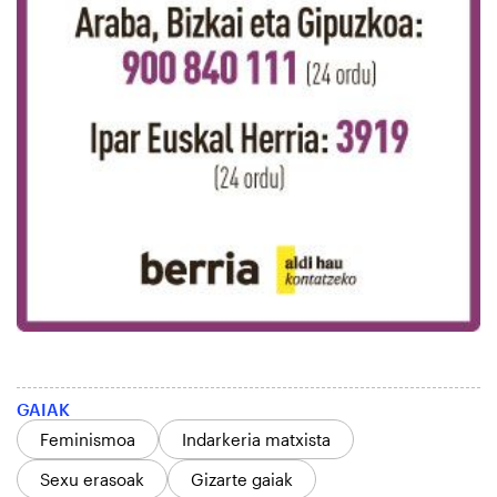
GAIAK
Feminismoa
Indarkeria matxista
Sexu erasoak
Gizarte gaiak