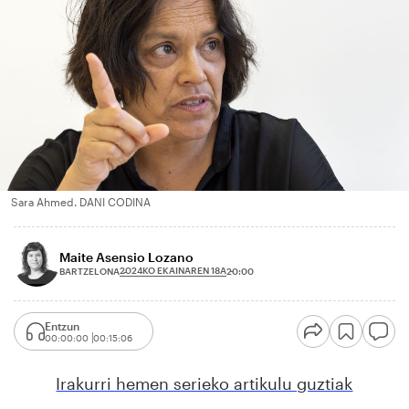
Sara Ahmed. DANI CODINA
Maite Asensio Lozano
2024KO EKAINAREN 18A
BARTZELONA
20:00
Entzun
00:00:00
00:15:06
Irakurri hemen serieko artikulu guztiak