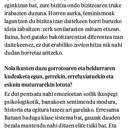
eginkizun bat, zure bizitza ondo bizitzearen truke
irabazten duzuna. Horren aurka, feminismoak
laguntzen du bizitza izan daitekeen horri buruzko
ideia zabaltzen: zerk sentiarazten zaituen etxean.
Baina, hori gutako bakoitzarentzat diferentea izan
daitekeenez, ez dut erabiliko
zorion
hitza nik nahi
dudan horretaz aritzeko.
Nola ikusten duzu gorrotoaren eta beldurraren
kudeaketa egun, gerrekin, errefuxiatuekin eta
eskuin muturrarekin lotuta?
Ez dut pentsatu nahi emozioetan soilik ikuspegi
psikologikotik, banakoen sentimendu modura,
historia eta egitura luzeez ari garelako. Erresuma
Batuan badugu klase sistema bat, gauzak dauden
bezala mantendu nahi dituen elite txiki bat. Eta