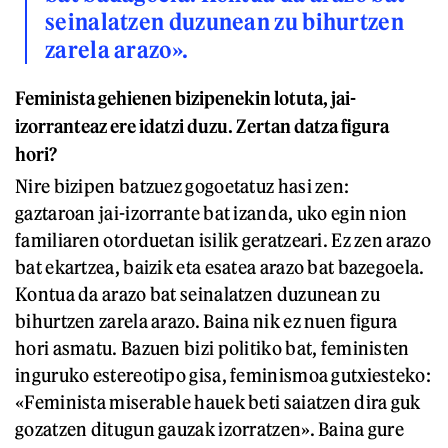
seinalatzen duzunean zu bihurtzen
zarela arazo».
Feminista gehienen bizipenekin lotuta, jai-
izorranteaz ere idatzi duzu. Zertan datza figura
hori?
Nire bizipen batzuez gogoetatuz hasi zen:
gaztaroan jai-izorrante bat izanda, uko egin nion
familiaren otorduetan isilik geratzeari. Ez zen arazo
bat ekartzea, baizik eta esatea arazo bat bazegoela.
Kontua da arazo bat seinalatzen duzunean zu
bihurtzen zarela arazo. Baina nik ez nuen figura
hori asmatu. Bazuen bizi politiko bat, feministen
inguruko estereotipo gisa, feminismoa gutxiesteko:
«Feminista miserable hauek beti saiatzen dira guk
gozatzen ditugun gauzak izorratzen». Baina gure