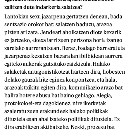
zailtzen dute indarkeria salatzea?
Lantokian sexu jazarpena gertatzen denean, bada
sentsazio orokor bat: salatzen baduzu, arazoa
pizten ari zara. Jendeari aholkatzen diote kexarik
ez jartzeko, «kexa jarri zuen pertsona hori» izango
zarelako aurrerantzean. Beraz, badago barneratuta
jazarpenaz kexatzen bazara lan ibilbidean aurrera
egiteko aukerak gutxituko zaizkizula. Halako
salaketak antagonistikotzat hartzen dira, hobesten
delako gauzak hitz eginez konpontzea, eta hala,
arazoak txikitu egiten dira, komunikazio arazo bat
balira botere abusu bat baino gehiago. Alegia,
protokoloei-eta dagokienez, nire ikerketak
azaleratu zuen erakundeek halako politikak
dituztela esan ahal izateko politikak dituztela. Ez
dira erabiltzen aktibatzeko. Noski, prozesu bat