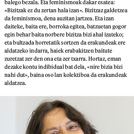
balego bezala. Eta feminismoak dakar esatea:
«Bizitzak ez du zertan hala izan». Bizitzaz galdetzea
da feminismoa, dena auzitan jartzea. Eta izan
daiteke, baita ere, borroka egitea, batzuetan gogor
egin behar baita norbere bizitza bizi ahal izateko;
eta bultzada horretatik sortzen da erakundeak ere
aldatzeko indarra, haiek erabakitzen baitute
zuretzat zer den ona eta zer txarra. Hortaz, eman
dezake kontu indibidual bat dela, «nire bizia bizi
nahi dut», baina oso lan kolektiboa da erakundeak
aldatzea.