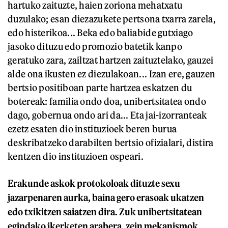
hartuko zaituzte, haien zoriona mehatxatu
duzulako; esan diezazukete pertsona txarra zarela,
edo histerikoa... Beka edo baliabide gutxiago
jasoko dituzu edo promozio batetik kanpo
geratuko zara, zailtzat hartzen zaituztelako, gauzei
alde ona ikusten ez diezulakoan... Izan ere, gauzen
bertsio positiboan parte hartzea eskatzen du
botereak: familia ondo doa, unibertsitatea ondo
dago, gobernua ondo ari da... Eta jai-izorranteak
ezetz esaten dio instituzioek beren burua
deskribatzeko darabilten bertsio ofizialari, distira
kentzen dio instituzioen ospeari.
Erakunde askok protokoloak dituzte sexu
jazarpenaren aurka, baina gero erasoak ukatzen
edo txikitzen saiatzen dira. Zuk unibertsitatean
egindako ikerketen arabera, zein mekanismok