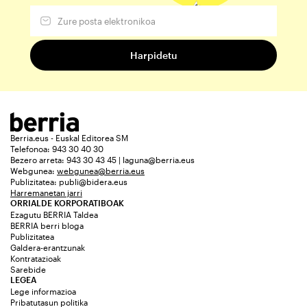
Berria.eus - Euskal Editorea SM
Telefonoa: 943 30 40 30
Bezero arreta: 943 30 43 45 | laguna@berria.eus
Webgunea:
webgunea@berria.eus
Publizitatea:
publi@bidera.eus
Harremanetan jarri
ORRIALDE KORPORATIBOAK
Ezagutu BERRIA Taldea
BERRIA berri bloga
Publizitatea
Galdera-erantzunak
Kontratazioak
Sarebide
LEGEA
Lege informazioa
Pribatutasun politika