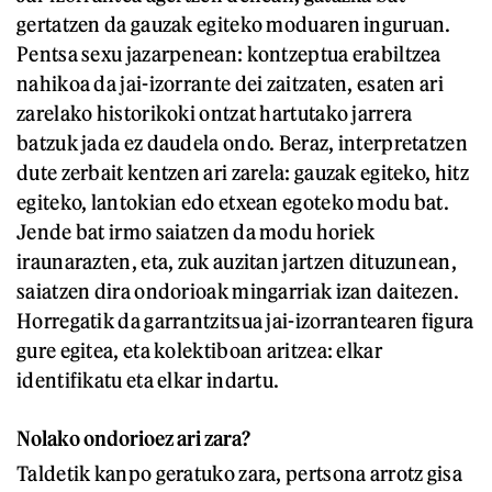
gertatzen da gauzak egiteko moduaren inguruan.
Pentsa sexu jazarpenean: kontzeptua erabiltzea
nahikoa da jai-izorrante dei zaitzaten, esaten ari
zarelako historikoki ontzat hartutako jarrera
batzuk jada ez daudela ondo. Beraz, interpretatzen
dute zerbait kentzen ari zarela: gauzak egiteko, hitz
egiteko, lantokian edo etxean egoteko modu bat.
Jende bat irmo saiatzen da modu horiek
iraunarazten, eta, zuk auzitan jartzen dituzunean,
saiatzen dira ondorioak mingarriak izan daitezen.
Horregatik da garrantzitsua jai-izorrantearen figura
gure egitea, eta kolektiboan aritzea: elkar
identifikatu eta elkar indartu.
Nolako ondorioez ari zara?
Taldetik kanpo geratuko zara, pertsona arrotz gisa