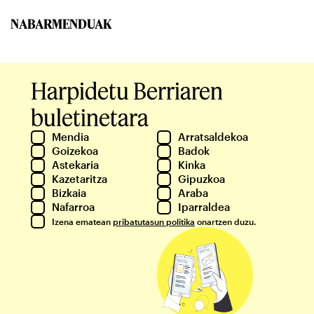
NABARMENDUAK
Harpidetu Berriaren
buletinetara
Mendia
Arratsaldekoa
Goizekoa
Badok
Astekaria
Kinka
Kazetaritza
Gipuzkoa
Bizkaia
Araba
Nafarroa
Iparraldea
Izena ematean
pribatutasun politika
onartzen duzu.