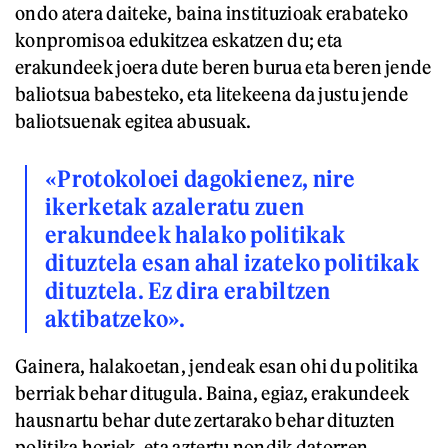
ondo atera daiteke, baina instituzioak erabateko
konpromisoa edukitzea eskatzen du; eta
erakundeek joera dute beren burua eta beren jende
baliotsua babesteko, eta litekeena da justu jende
baliotsuenak egitea abusuak.
«Protokoloei dagokienez, nire
ikerketak azaleratu zuen
erakundeek halako politikak
dituztela esan ahal izateko politikak
dituztela. Ez dira erabiltzen
aktibatzeko».
Gainera, halakoetan, jendeak esan ohi du politika
berriak behar ditugula. Baina, egiaz, erakundeek
hausnartu behar dute zertarako behar dituzten
politika horiek, eta aztertu nondik datorren