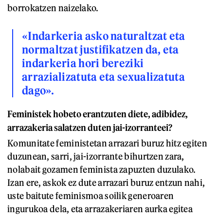
borrokatzen naizelako.
«Indarkeria asko naturaltzat eta
normaltzat justifikatzen da, eta
indarkeria hori bereziki
arrazializatuta eta sexualizatuta
dago».
Feministek hobeto erantzuten diete, adibidez,
arrazakeria salatzen duten jai-izorranteei?
Komunitate feministetan arrazari buruz hitz egiten
duzunean, sarri, jai-izorrante bihurtzen zara,
nolabait gozamen feminista zapuzten duzulako.
Izan ere, askok ez dute arrazari buruz entzun nahi,
uste baitute feminismoa soilik generoaren
ingurukoa dela, eta arrazakeriaren aurka egitea