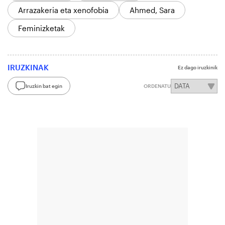
Arrazakeria eta xenofobia
Ahmed, Sara
Feminizketak
IRUZKINAK
Ez dago iruzkinik
Iruzkin bat egin
ORDENATU