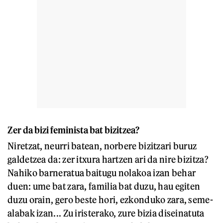
Zer da bizi feminista bat bizitzea?
Niretzat, neurri batean, norbere bizitzari buruz
galdetzea da: zer itxura hartzen ari da nire bizitza?
Nahiko barneratua baitugu nolakoa izan behar
duen: ume bat zara, familia bat duzu, hau egiten
duzu orain, gero beste hori, ezkonduko zara, seme-
alabak izan... Zu iristerako, zure bizia diseinatuta