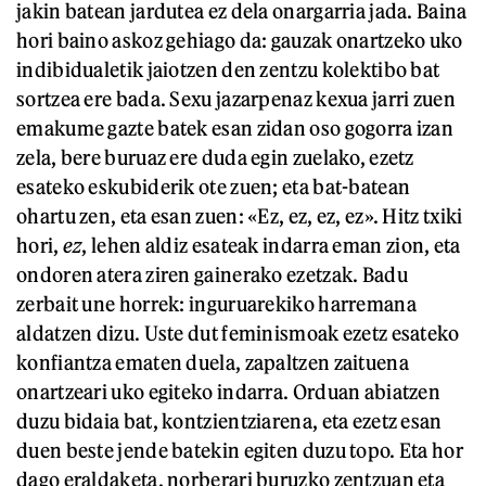
jakin batean jardutea ez dela onargarria jada. Baina
hori baino askoz gehiago da: gauzak onartzeko uko
indibidualetik jaiotzen den zentzu kolektibo bat
sortzea ere bada. Sexu jazarpenaz kexua jarri zuen
emakume gazte batek esan zidan oso gogorra izan
zela, bere buruaz ere duda egin zuelako, ezetz
esateko eskubiderik ote zuen; eta bat-batean
ohartu zen, eta esan zuen: «Ez, ez, ez, ez». Hitz txiki
hori,
ez
, lehen aldiz esateak indarra eman zion, eta
ondoren atera ziren gainerako ezetzak. Badu
zerbait une horrek: inguruarekiko harremana
aldatzen dizu. Uste dut feminismoak ezetz esateko
konfiantza ematen duela, zapaltzen zaituena
onartzeari uko egiteko indarra. Orduan abiatzen
duzu bidaia bat, kontzientziarena, eta ezetz esan
duen beste jende batekin egiten duzu topo. Eta hor
dago eraldaketa, norberari buruzko zentzuan eta