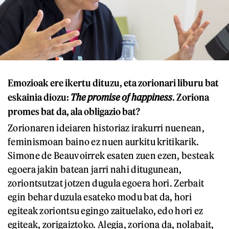
Emozioak ere ikertu dituzu, eta zorionari liburu bat
eskainia diozu:
The promise of happiness
. Zoriona
promes bat da, ala obligazio bat?
Zorionaren ideiaren historiaz irakurri nuenean,
feminismoan baino ez nuen aurkitu kritikarik.
Simone de Beauvoirrek esaten zuen ezen, besteak
egoera jakin batean jarri nahi ditugunean,
zoriontsutzat jotzen dugula egoera hori. Zerbait
egin behar duzula esateko modu bat da, hori
egiteak zoriontsu egingo zaituelako, edo hori ez
egiteak, zorigaiztoko. Alegia, zoriona da, nolabait,