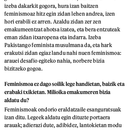
izeba dakarkit gogora, hura izan baitzen
feminismoaz hitz egin zidan lehen andrea, izen
hori erabili ez arren. Azaldu zidan zer zen
emakumeentzat ahotsa izatea, eta bera entzuteak
eman zidan itxaropena eta indarra. Izeba
Pakistango feminista musulmana da, eta hark
erakutsi zidan egiaz landu nahi nuen feminismoa:
arauei desafio egiteko nahia, norbere bizia
bizitzeko gogoa.
Feminismoa ez dago soilik lege handietan, baizik eta
erabaki txikietan. Milioika emakumeren bizia
aldatu du?
Feminismoak ondorio eraldatzaile esanguratsuak
izan ditu. Legeek aldatu egin dituzte portaera
arauak; adierazi dute, adibidez, lantokietan modu