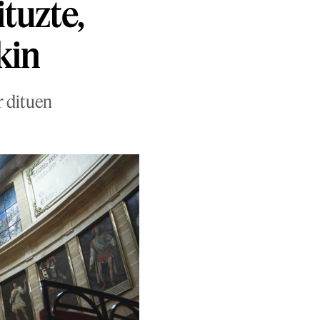
tuzte,
kin
r dituen