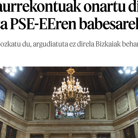
aurrekontuak onartu di
ta PSE-EEren babesare
ozkatu du, argudiatuta ez direla Bizkaiak beha