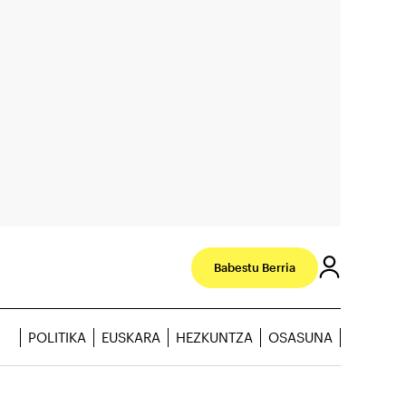
Babestu Berria
POLITIKA
EUSKARA
HEZKUNTZA
OSASUNA