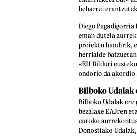
beharrei erantzute
Diego Pagadigorria
eman dutela aurrek
proiektu handirik, 
herrialde batzuetan
«EH Bilduri eusteko
ondorio da akordio 
Bilboko Udalak 
Bilboko Udalak ere 
bezalaxe EAJren eta
euroko aurrekontua
Donostiako Udalak, 