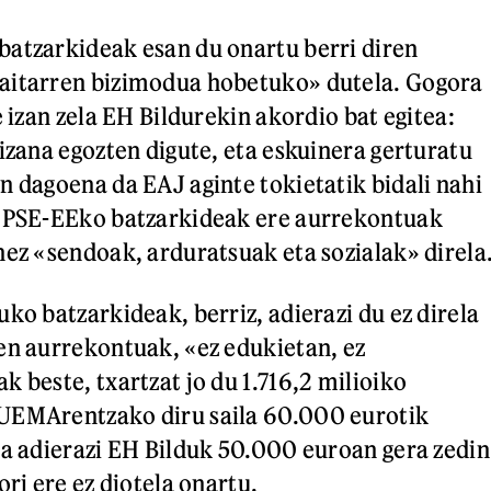
atzarkideak esan du onartu berri diren
aitarren bizimodua hobetuko» dutela. Gogora
e izan zela EH Bildurekin akordio bat egitea:
 izana egozten digute, eta eskuinera gerturatu
n dagoena da EAJ aginte tokietatik bidali nahi
o PSE-EEko batzarkideak ere aurrekontuak
nez «sendoak, arduratsuak eta sozialak» direla
ko batzarkideak, berriz, adierazi du ez direla
en aurrekontuak, «ez edukietan, ez
 beste, txartzat jo du 1.716,2 milioiko
UEMArentzako diru saila 60.000 eurotik
ta adierazi EH Bilduk 50.000 euroan gera zedin
ori ere ez diotela onartu.