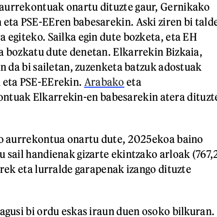
aurrekontuak onartu dituzte gaur, Gernikako
 eta PSE-EEren babesarekin. Aski ziren bi tald
a egiteko. Sailka egin dute bozketa, eta EH
a bozkatu dute denetan. Elkarrekin Bizkaia,
in da bi sailetan, zuzenketa batzuk adostuak
n eta PSE-EErekin.
Arabako
eta
ntuak Elkarrekin-en babesarekin atera dituzt
ko aurrekontua onartu dute, 2025ekoa baino
u sail handienak gizarte ekintzako arloak (767,
urek eta lurralde garapenak izango dituzte
nagusi bi ordu eskas iraun duen osoko bilkuran.