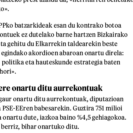
ko».
 PPko batzarkideak esan du kontrako botoa
ontuek ez dutelako barne hartzen Bizkairako
eta gehitu du Elkarrekin taldearekin beste
 egindako akordioen abaroan onartu direla:
 politika eta hauteskunde estrategia baten
hori».
ere onartu ditu aurrekontuak
gaur onartu ditu aurrekontuak, diputazioan
 PSE-EEren babesarekin. Guztira 751 milioi
 onartu dute, iazkoa baino %4,5 gehiagokoa.
berriz, bihar onartuko ditu.