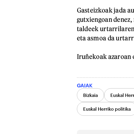
Gasteizkoak jada au
gutxiengoan denez, 
taldeek urtarrilare
eta asmoa da urtarr
Iruñekoak azaroan o
GAIAK
Bizkaia
Euskal Herr
Euskal Herriko politika