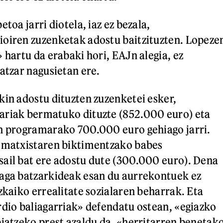
etoa jarri diotela, iaz ez bezala,
ioiren zuzenketak adostu baitzituzten. Lopeze
 hartu da erabaki hori, EAJn alegia, ez
atzar nagusietan ere.
kin adostu dituzten zuzenketei esker,
ariak bermatuko dituzte (852.000 euro) eta
n programarako 700.000 euro gehiago jarri.
a matxistaren biktimentzako babes
ail bat ere adostu dute (300.000 euro). Dena
iaga batzarkideak esan du aurrekontuek ez
zkaiko errealitate sozialaren beharrak. Eta
rdio baliagarriak» defendatu ostean, «egiazko
biatzeko prest azaldu da, «herritarren benetak