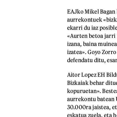
EAJko Mikel Bagan b
aurrekontuek «bizk
ekarri du iaz posibl
«Aurten betoa jarri
izana, baina muinea
izatea». Goyo Zorr
defendatu ditu, esa
Aitor Lopez EH Bildu
Bizkaiak behar ditu
kopuruetan». Besteak
aurrekontu batean 
30.000ra jaistea, e
eskatua zuela, eta h