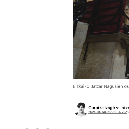
Bizkaiko Batzar Nagusien o
Gurutze Izagirre Int
2025EKO ABENDUAREN 29A
1