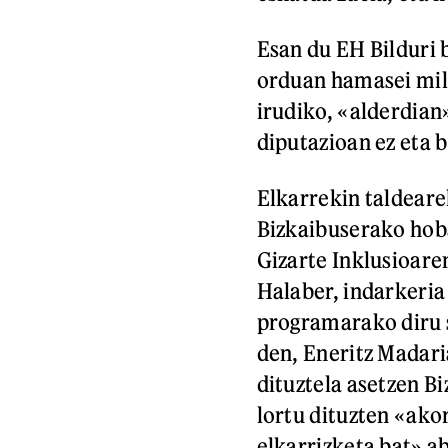
Esan du EH Bilduri b
orduan hamasei mil
irudiko, «alderdian»
diputazioan ez eta b
Elkarrekin taldeare
Bizkaibuserako hob
Gizarte Inklusioare
Halaber, indarkeri
programarako diru s
den, Eneritz Madar
dituztela asetzen Bi
lortu dituzten «ako
elkarrizketa bat» a