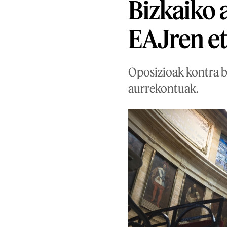
Bizkaiko 
EAJren e
Oposizioak kontra b
aurrekontuak.