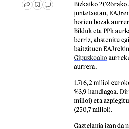
Bizkaiko 2026rako 
juntetxetan, EAJren
horien bozak aurrer
Bilduk eta PPk aurk
berriz, abstenitu eg
baitzituen EAJreki
Gipuzkoako
aurreko
aurrera.
1.716,2 milioi euro
%3,9 handiagoa. Dir
milioi) eta azpiegit
(250,7 milioi).
Gaztelania izan da 