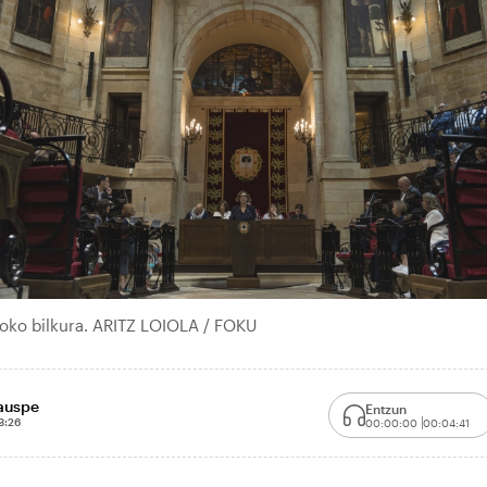
soko bilkura. ARITZ LOIOLA / FOKU
xauspe
Entzun
3:26
00:00:00
00:04:41