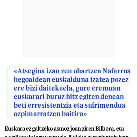
«Atsegina izan zen ohartzea Nafarroa
hegoaldean euskalduna izatea pozez
ere bizi daitekeela, gure eremuan
euskarari buruz hitz egiten denean
beti erresistentzia eta sufrimendua
azpimarratzen baitira»
Euskara ez galtzeko asmoz joan ziren Bilbora, eta