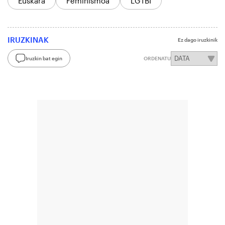
Euskara
Feminismoa
LGTBI
IRUZKINAK
Ez dago iruzkinik
Iruzkin bat egin
ORDENATU