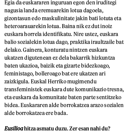
Egia da euskararen inguruan egon den iruditegi
nagusia landa eremuarekin lotua dagoela,
gizontasun edo maskulinitate jakin bati lotuta eta
heteroarauarekin lotua. Baina nik ez dut inoiz
euskara horrela identifikatu. Nire ustez, euskara
balio sozialekin lotua dago, praktika iraultzaile bat
delako. Gainera, konturatu nintzen euskara
ukatzen digutenean ez dela bakarrik hizkuntza
baten ukazioa, baizik eta gizarte bidezkoago,
feministago, bolleroago bat ere ukatzen ari
zaizkigula. Euskal Herriko mugimendu
transfeministek euskara dute komunikazio tresna,
eta euskara da komunitate baten parte sentitzeko
bidea. Euskararen alde borrokatzea arazo sozialen
alde borrokatzea ere bada.
E
u
s
ilio
a
hitza asmatu duzu. Zer esan nahi du?