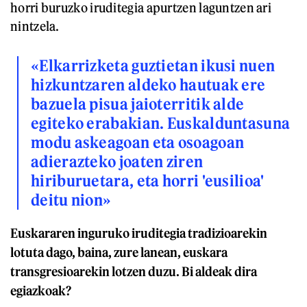
horri buruzko iruditegia apurtzen laguntzen ari
nintzela.
«Elkarrizketa guztietan ikusi nuen
hizkuntzaren aldeko hautuak ere
bazuela pisua jaioterritik alde
egiteko erabakian. Euskalduntasuna
modu askeagoan eta osoagoan
adierazteko joaten ziren
hiriburuetara, eta horri 'eusilioa'
deitu nion»
Euskararen inguruko iruditegia tradizioarekin
lotuta dago, baina, zure lanean, euskara
transgresioarekin lotzen duzu. Bi aldeak dira
egiazkoak?