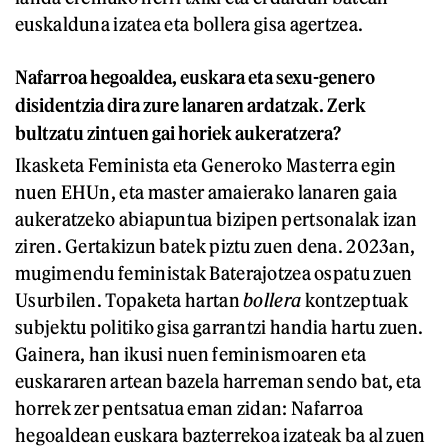
euskalduna izatea eta bollera gisa agertzea.
Nafarroa hegoaldea, euskara eta sexu-genero
disidentzia dira zure lanaren ardatzak. Zerk
bultzatu zintuen gai horiek aukeratzera?
Ikasketa Feminista eta Generoko Masterra egin
nuen EHUn, eta master amaierako lanaren gaia
aukeratzeko abiapuntua bizipen pertsonalak izan
ziren. Gertakizun batek piztu zuen dena. 2023an,
mugimendu feministak Baterajotzea ospatu zuen
Usurbilen. Topaketa hartan
bollera
kontzeptuak
subjektu politiko gisa garrantzi handia hartu zuen.
Gainera, han ikusi nuen feminismoaren eta
euskararen artean bazela harreman sendo bat, eta
horrek zer pentsatua eman zidan: Nafarroa
hegoaldean euskara bazterrekoa izateak ba al zuen