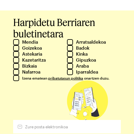
Harpidetu Berriaren
buletinetara
Mendia
Arratsaldekoa
Goizekoa
Badok
Astekaria
Kinka
Kazetaritza
Gipuzkoa
Bizkaia
Araba
Nafarroa
Iparraldea
Izena ematean
pribatutasun politika
onartzen duzu.