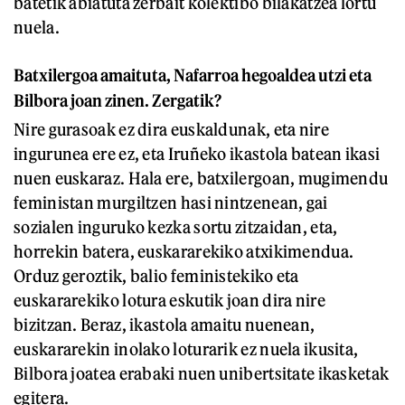
batetik abiatuta zerbait kolektibo bilakatzea lortu
nuela.
Batxilergoa amaituta,
Nafar
roa
hegoaldea utzi
eta
Bilbora joan zinen.
Zergatik?
Nire gurasoak ez dira euskaldunak, eta nire
ingurunea ere ez, eta Iruñeko ikastola batean ikasi
nuen euskaraz. Hala ere, batxilergoan, mugimendu
feministan murgiltzen hasi nintzenean, gai
sozialen inguruko kezka sortu zitzaidan, eta,
horrekin batera, euskararekiko atxikimendua.
Orduz geroztik, balio feministekiko eta
euskararekiko lotura eskutik joan dira nire
bizitzan. Beraz, ikastola amaitu nuenean,
euskararekin inolako loturarik ez nuela ikusita,
Bilbora joatea erabaki nuen unibertsitate ikasketak
egitera.