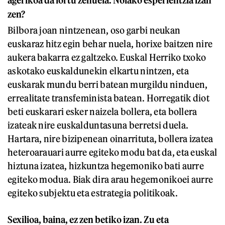
agerikoa da lortu zenuela. Nolako esperientzia izan
zen?
Bilbora joan nintzenean, oso garbi neukan
euskaraz hitz egin behar nuela, horixe baitzen nire
aukera bakarra ez galtzeko. Euskal Herriko txoko
askotako euskaldunekin elkartu nintzen, eta
euskarak mundu berri batean murgildu ninduen,
errealitate transfeminista batean. Horregatik diot
beti euskarari esker naizela bollera, eta bollera
izateak nire euskalduntasuna berretsi duela.
Hartara, nire bizipenean oinarrituta, bollera izatea
heteroarauari aurre egiteko modu bat da, eta euskal
hiztuna izatea, hizkuntza hegemoniko bati aurre
egiteko modua. Biak dira arau hegemonikoei aurre
egiteko subjektu eta estrategia politikoak.
Sexilioa, baina, ez zen betiko izan. Zu eta