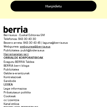
Berria.eus - Euskal Editorea SM
Telefonoa: 943 30 40 30
Bezero arreta: 943 30 43 45 | laguna@berria.eus
Webgunea:
webgunea@berria.eus
Publizitatea:
publi@bidera.eus
Harremanetan jarri
ORRIALDE KORPORATIBOAK
Ezagutu BERRIA Taldea
BERRIA berri bloga
Publizitatea
Galdera-erantzunak
Kontratazioak
Sarebide
LEGEA
Lege informazioa
Pribatutasun politika
Cookieak
cc Lizentzia
Kanal etikoa