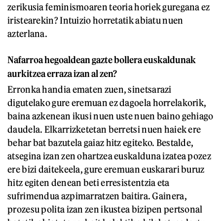
zerikusia feminismoaren teoria horiek guregana ez
iristearekin? Intuizio horretatik abiatu nuen
azterlana.
Nafar
roa hegoaldean
g
azte bollera euskaldunak
aurkitzea erraza izan al zen?
Erronka handia ematen zuen, sinetsarazi
digutelako gure eremuan ez dagoela horrelakorik,
baina azkenean ikusi nuen uste nuen baino gehiago
daudela. Elkarrizketetan berretsi nuen haiek ere
behar bat bazutela gaiaz hitz egiteko. Bestalde,
atsegina izan zen ohartzea euskalduna izatea pozez
ere bizi daitekeela, gure eremuan euskarari buruz
hitz egiten denean beti erresistentzia eta
sufrimendua azpimarratzen baitira. Gainera,
prozesu polita izan zen ikustea bizipen pertsonal