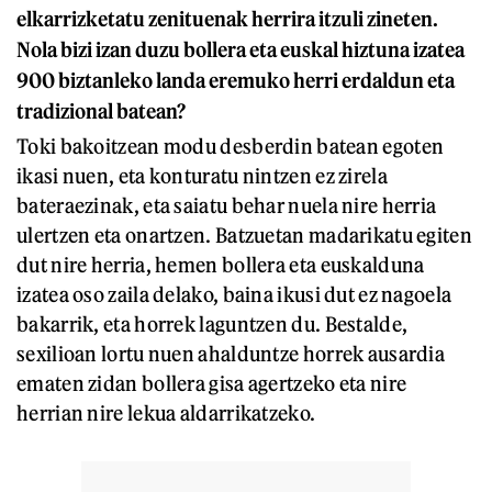
elkarrizketatu zenituenak herrira itzuli zineten.
Nola bizi izan duzu bollera eta euskal hiztuna izatea
900 biztanleko landa eremuko herri erdaldun eta
tradizional batean?
Toki bakoitzean modu desberdin batean egoten
ikasi nuen, eta konturatu nintzen ez zirela
bateraezinak, eta saiatu behar nuela nire herria
ulertzen eta onartzen. Batzuetan madarikatu egiten
dut nire herria, hemen bollera eta euskalduna
izatea oso zaila delako, baina ikusi dut ez nagoela
bakarrik, eta horrek laguntzen du. Bestalde,
sexilioan lortu nuen ahalduntze horrek ausardia
ematen zidan bollera gisa agertzeko eta nire
herrian nire lekua aldarrikatzeko.