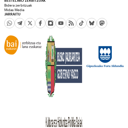
BESTELAKO ZERBITZUAK
Bidera zerbitzuak
Midas Media
JARRAITU