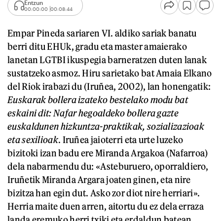
Entzun
00:00:00
00:08:44
Empar Pineda sariaren VI. aldiko sariak banatu
berri ditu EHUk, gradu eta master amaierako
lanetan LGTBI ikuspegia barneratzen duten lanak
sustatzeko asmoz. Hiru sarietako bat Amaia Elkano
del Riok irabazi du (Iruñea, 2002), lan honengatik:
Euskarak bollera izateko bestelako modu bat
eskaini dit: Nafar hegoaldeko bollera gazte
euskaldunen hizkuntza-praktikak, sozializazioak
eta sexilioak
. Iruñea jaioterri eta urte luzeko
bizitoki izan badu ere Miranda Argakoa (Nafarroa)
dela nabarmendu du: «Asteburuero, oporraldiero,
Iruñetik Miranda Argara joaten ginen, eta nire
bizitza han egin dut. Asko zor diot nire herriari».
Herria maite duen arren, aitortu du ez dela erraza
landa eremuko herri txiki eta erdaldun batean