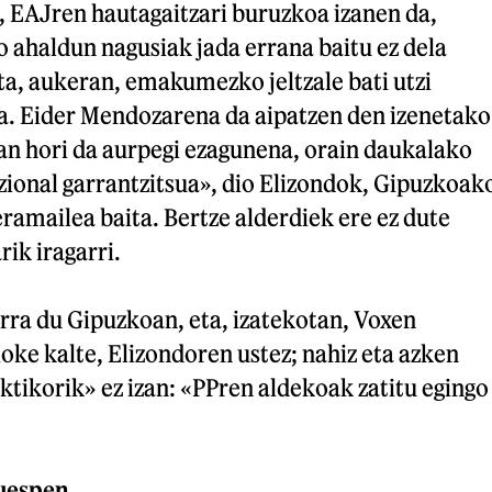
, EAJren hautagaitzari buruzkoa izanen da,
 ahaldun nagusiak jada errana baitu ez dela
ta, aukeran, emakumezko jeltzale bati utzi
ua. Eider Mendozarena da aipatzen den izenetako
an hori da aurpegi ezagunena, orain daukalako
zional garrantzitsua», dio Elizondok, Gipuzkoak
amailea baita. Bertze alderdiek ere ez dute
rik iragarri.
rra du Gipuzkoan, eta, izatekotan, Voxen
ioke kalte, Elizondoren ustez; nahiz eta azken
tikorik» ez izan: «PPren aldekoak zatitu egingo
buespen