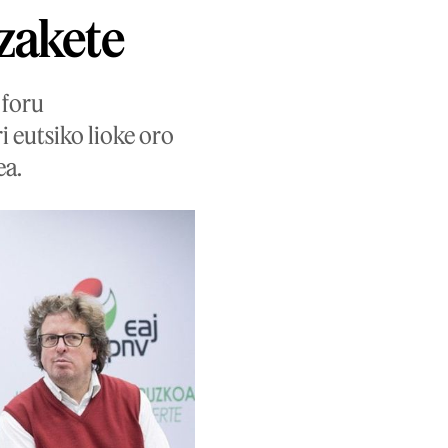
ezakete
 foru
 eutsiko lioke oro
ea.