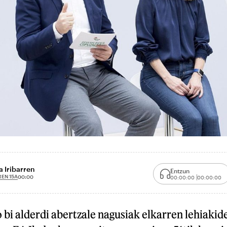
 Iribarren
Entzun
EN 15A
00:00
00:00:00
00:00:00
bi alderdi abertzale nagusiak elkarren lehiakid