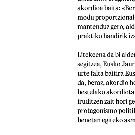
akordioa baita: «Be
modu proportzionale
mantenduz gero, alda
praktiko handirik iz
Litekeena da bi ald
segitzea, Eusko Jaur
urte falta baitira E
da, beraz, akordio 
bestelako akordiotar
iruditzen zait hori g
protagonismo politi
benetan egiteko asm