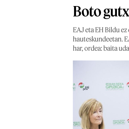
Boto gutx
EAJ eta EH Bildu ez
hauteskundeetan. EA
har, ordea: baita ud