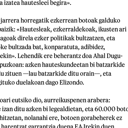
 izatea hautesleei begira».
, jarrera horregatik ezkerrean botoak galduko
aizik: «Hautesleak, ezkerraldekoak, ikusten ari
agoak direla ezker politikak bultzatzen, eta
ke bultzada bat, konparatuta, adibidez,
kin». Lehendik ere beherantz doa Ahal Dugu-
ipuzkoan: azken hauteskundeetan bi batzarkide
u zituen —lau batzarkide ditu orain—, eta
gituko duelakoan dago Elizondo.
oari eutsiko dio, aurreikuspenen arabera:
 izan ditu azken bi legealdietan, eta 60.000 bot
hitzetan, nolanahi ere, botoen gorabeherek ez
, harentzat garrantzia duena EAJrekin duen