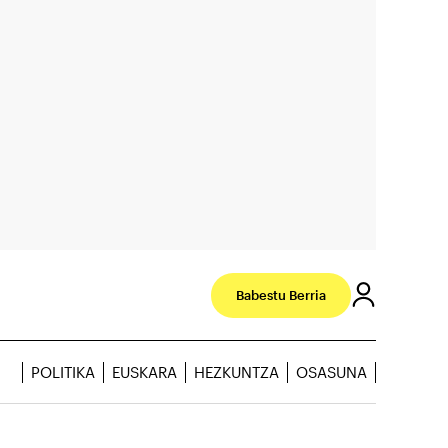
Babestu Berria
POLITIKA
EUSKARA
HEZKUNTZA
OSASUNA