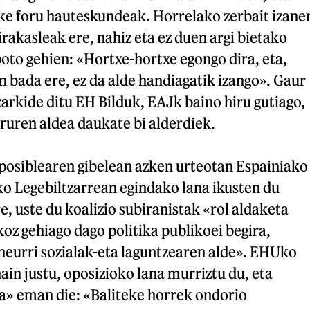
zke foru hauteskundeak. Horrelako zerbait izane
rakasleak ere, nahiz eta ez duen argi bietako
oto gehien: «Hortxe-hortxe egongo dira, eta,
n bada ere, ez da alde handiagatik izango». Gaur
arkide ditu EH Bilduk, EAJk baino hiru gutiago,
ruren aldea daukate bi alderdiek.
 posiblearen gibelean azken urteotan Espainiako
o Legebiltzarrean egindako lana ikusten du
e, uste du koalizio subiranistak «rol aldaketa
koz gehiago dago politika publikoei begira,
neurri sozialak-eta laguntzearen alde». EHUko
hain justu, oposizioko lana murriztu du, eta
a» eman die: «Baliteke horrek ondorio