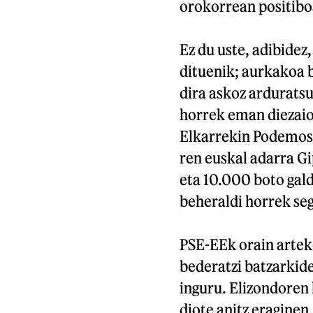
orokorrean positiboa
Ez du uste, adibidez
dituenik; aurkakoa b
dira askoz arduratsu
horrek eman diezaio
Elkarrekin Podemose
ren euskal adarra G
eta 10.000 boto gald
beheraldi horrek se
PSE-EEk orain artek
bederatzi batzarkide
inguru. Elizondoren 
diote anitz eraginen