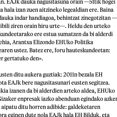
an. EAJk dauka nagusitasuna orain —51tik hogei
a hala izan zuen aitzineko legealdian ere. Baina
dauka indar handiagoa, behintzat zinegotzitan —
ibili ziren orain hiru urte—. Heldu den urteko
skundeetarako ere estua sumatzen da bi alderdi
lehia, Arantxa Elizondo EHUko Politika
earen ustez. Batez ere, foru hauteskundeetan:
er gertatuko den».
usten ditu aukera guztiak: 2011n bezala EH
ota EAJk bere nagusitasunari eusten segitzea.
ikia izanen da bi alderdien arteko aldea, EHUko
 Gizaker enpresak iazko abenduan egindako azke
 aipatu ditu horren adibide: galdeketaren
ra eginen dute nola EAJk hala EH Bilduk, eta