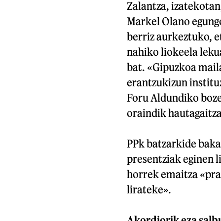
Zalantza, izatekotan
Markel Olano egungo
berriz aurkeztuko, e
nahiko liokeela lek
bat. «Gipuzkoa mail
erantzukizun institu
Foru Aldundiko bozer
oraindik hautagaitza
PPk batzarkide baka
presentziak eginen l
horrek emaitza «prak
lirateke».
Akordiorik eza sal