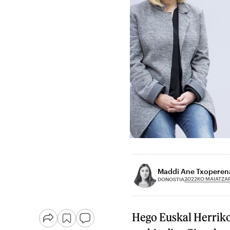
Maddi Ane Txoperena
2022KO MAIATZAR
DONOSTIA
Hego Euskal Herriko 