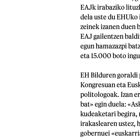
EAJk irabaziko litu
dela uste du EHUko i
zeinek izanen duen b
EAJ gailentzen baldi
egun hamazazpi batz
eta 15.000 boto ingu
EH Bilduren goraldi
Kongresuan eta Eusk
politologoak. Izan er
bat» egin duela: «As
kudeaketari begira, 
irakaslearen ustez, 
gobernuei «euskarri