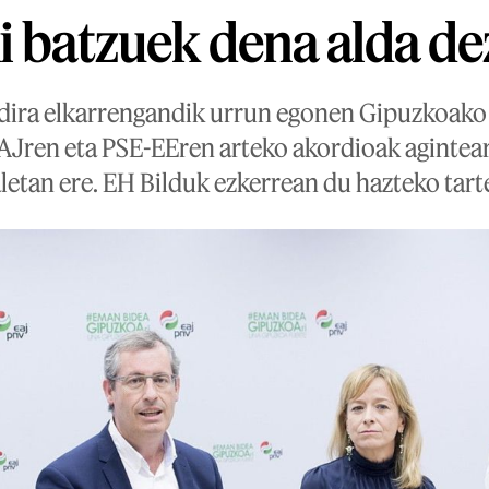
i batzuek dena alda d
 dira elkarrengandik urrun egonen Gipuzkoako
Jren eta PSE-EEren arteko akordioak aginteari
aletan ere. EH Bilduk ezkerrean du hazteko tart