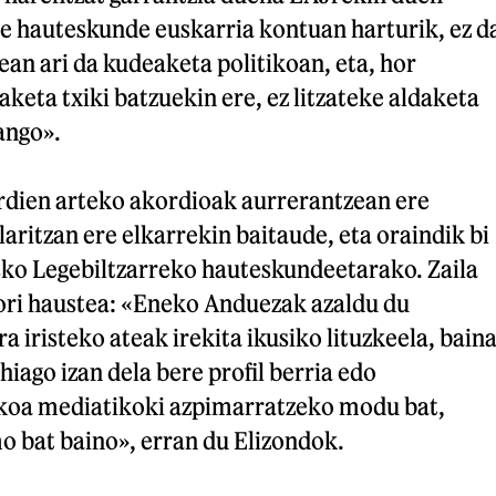
re hauteskunde euskarria kontuan harturik, ez d
an ari da kudeaketa politikoan, eta, hor
keta txiki batzuekin ere, ez litzateke aldaketa
ango».
erdien arteko akordioak aurrerantzean ere
laritzan ere elkarrekin baitaude, eta oraindik bi
usko Legebiltzarreko hauteskundeetarako. Zaila
hori haustea: «Eneko Anduezak azaldu du
a iristeko ateak irekita ikusiko lituzkeela, bain
ehiago izan dela bere profil berria edo
koa mediatikoki azpimarratzeko modu bat,
o bat baino», erran du Elizondok.