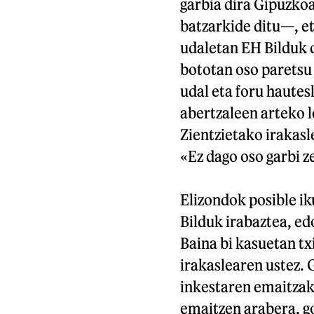
garbia dira Gipuzko
batzarkide ditu—, et
udaletan EH Bilduk 
bototan oso paretsu 
udal eta foru haute
abertzaleen arteko 
Zientzietako irakasl
«Ez dago oso garbi z
Elizondok posible ik
Bilduk irabaztea, ed
Baina bi kasuetan tx
irakaslearen ustez.
inkestaren emaitzak
emaitzen arabera, go