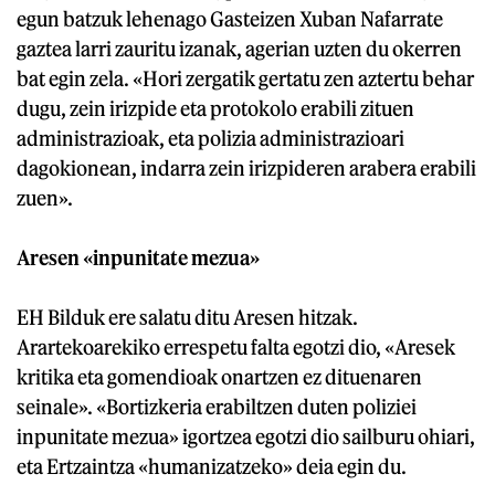
egun batzuk lehenago Gasteizen Xuban Nafarrate
gaztea larri zauritu izanak, agerian uzten du okerren
bat egin zela. «Hori zergatik gertatu zen aztertu behar
dugu, zein irizpide eta protokolo erabili zituen
administrazioak, eta polizia administrazioari
dagokionean, indarra zein irizpideren arabera erabili
zuen».
Aresen «inpunitate mezua»
EH Bilduk ere salatu ditu Aresen hitzak.
Arartekoarekiko errespetu falta egotzi dio, «Aresek
kritika eta gomendioak onartzen ez dituenaren
seinale». «Bortizkeria erabiltzen duten poliziei
inpunitate mezua» igortzea egotzi dio sailburu ohiari,
eta Ertzaintza «humanizatzeko» deia egin du.