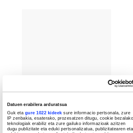
Datuen erabilera arduratsua
Guk eta
gure 1022 kideek
sure informacio pertsonala, zure
IP zenbakia, esaterako, prozesatzen ditugu, cookie bezalak
teknologiak erabiliz eta zure gailuko informazioak azitzen
dugu publizitate eta eduki pertsonalizatua, publizitatearen eta