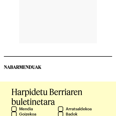
NABARMENDUAK
Harpidetu Berriaren
buletinetara
Mendia
Arratsaldekoa
Goizekoa
Badok