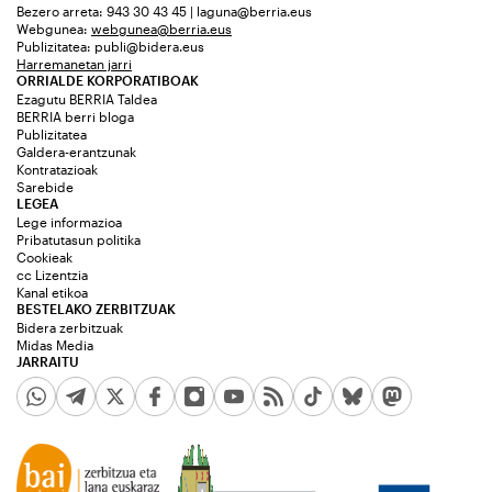
Bezero arreta: 943 30 43 45 | laguna@berria.eus
Webgunea:
webgunea@berria.eus
Publizitatea:
publi@bidera.eus
Harremanetan jarri
ORRIALDE KORPORATIBOAK
Ezagutu BERRIA Taldea
BERRIA berri bloga
Publizitatea
Galdera-erantzunak
Kontratazioak
Sarebide
LEGEA
Lege informazioa
Pribatutasun politika
Cookieak
cc Lizentzia
Kanal etikoa
BESTELAKO ZERBITZUAK
Bidera zerbitzuak
Midas Media
JARRAITU