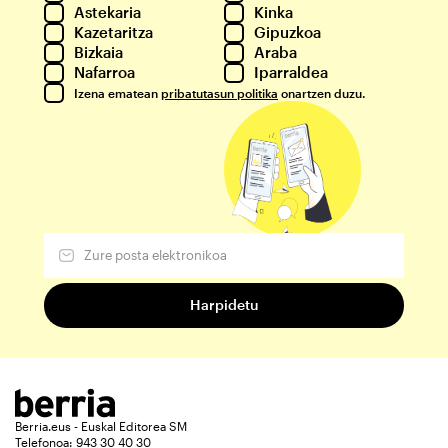
Astekaria
Kinka
Kazetaritza
Gipuzkoa
Bizkaia
Araba
Nafarroa
Iparraldea
Izena ematean
pribatutasun politika
onartzen duzu.
Berria.eus - Euskal Editorea SM
Telefonoa: 943 30 40 30