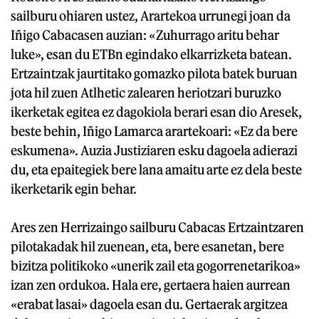
sailburu ohiaren ustez, Arartekoa urrunegi joan da
Iñigo Cabacasen auzian: «Zuhurrago aritu behar
luke», esan du ETBn egindako elkarrizketa batean.
Ertzaintzak jaurtitako gomazko pilota batek buruan
jota hil zuen Atlhetic zalearen heriotzari buruzko
ikerketak egitea ez dagokiola berari esan dio Aresek,
beste behin, Iñigo Lamarca arartekoari: «Ez da bere
eskumena». Auzia Justiziaren esku dagoela adierazi
du, eta epaitegiek bere lana amaitu arte ez dela beste
ikerketarik egin behar.
Ares zen Herrizaingo sailburu Cabacas Ertzaintzaren
pilotakadak hil zuenean, eta, bere esanetan, bere
bizitza politikoko «unerik zail eta gogorrenetarikoa»
izan zen ordukoa. Hala ere, gertaera haien aurrean
«erabat lasai» dagoela esan du. Gertaerak argitzea