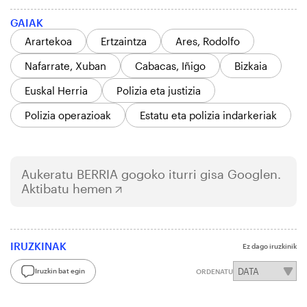
GAIAK
Arartekoa
Ertzaintza
Ares, Rodolfo
Nafarrate, Xuban
Cabacas, Iñigo
Bizkaia
Euskal Herria
Polizia eta justizia
Polizia operazioak
Estatu eta polizia indarkeriak
Aukeratu
BERRIA
gogoko iturri gisa Googlen.
Aktibatu hemen
IRUZKINAK
Ez dago iruzkinik
Iruzkin bat egin
ORDENATU