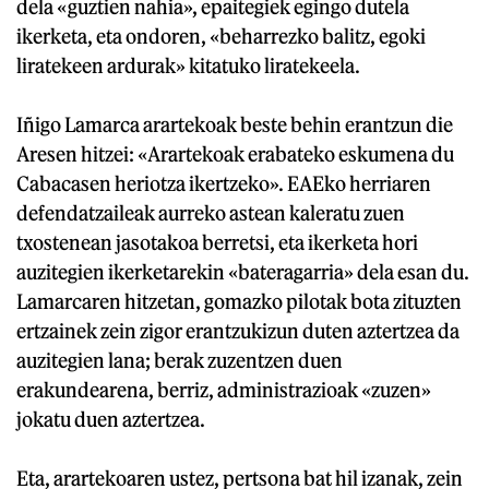
dela «guztien nahia», epaitegiek egingo dutela
ikerketa, eta ondoren, «beharrezko balitz, egoki
liratekeen ardurak» kitatuko liratekeela.
Iñigo Lamarca arartekoak beste behin erantzun die
Aresen hitzei: «Arartekoak erabateko eskumena du
Cabacasen heriotza ikertzeko». EAEko herriaren
defendatzaileak aurreko astean kaleratu zuen
txostenean jasotakoa berretsi, eta ikerketa hori
auzitegien ikerketarekin «bateragarria» dela esan du.
Lamarcaren hitzetan, gomazko pilotak bota zituzten
ertzainek zein zigor erantzukizun duten aztertzea da
auzitegien lana; berak zuzentzen duen
erakundearena, berriz, administrazioak «zuzen»
jokatu duen aztertzea.
Eta, arartekoaren ustez, pertsona bat hil izanak, zein