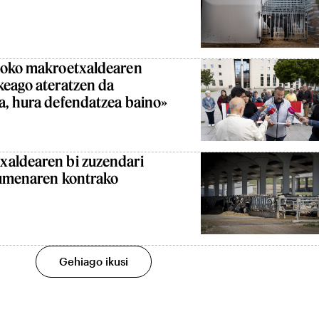
soko makroetxaldearen
keago ateratzen da
a, hura defendatzea baino»
xaldearen bi zuzendari
urumenaren kontrako
Gehiago ikusi