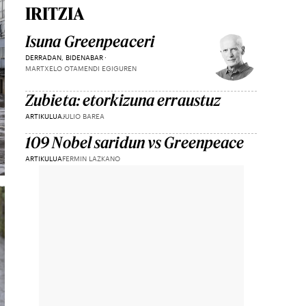
IRITZIA
Isuna Greenpeaceri
DERRADAN, BIDENABAR
MARTXELO OTAMENDI EGIGUREN
Zubieta: etorkizuna erraustuz
ARTIKULUA
JULIO BAREA
109 Nobel saridun vs Greenpeace
ARTIKULUA
FERMIN LAZKANO