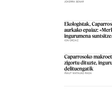
JOXERRA SENAR
Ekologistak, Caparro
aurkako epaiaz: «Mer
ingurumena suntsitze
ION ORZAIZ
Caparrosoko makroet
zigortu dituzte, ing
delituengatik
IÑAUT MATAUKO RADA