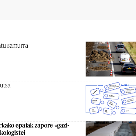
ntu samurra
hutsa
rkako epaiak zapore «gazi-
kologistei