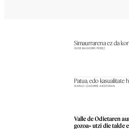
Simaurrarena ez da ko
IGOR BAIGORRI PEREZ
Patua, edo kasualitate 
GARAZI IZAGIRRE AIESTARAN
Valle de Odietaren au
gozoa» utzi die talde e