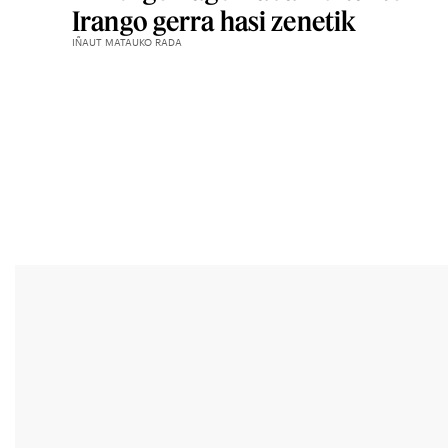
Irango gerra hasi zenetik
IÑAUT MATAUKO RADA