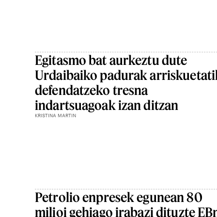
Egitasmo bat aurkeztu dute
Urdaibaiko padurak arriskuetati
defendatzeko tresna
indartsuagoak izan ditzan
KRISTINA MARTIN
Petrolio enpresek egunean 80
milioi gehiago irabazi dituzte EB