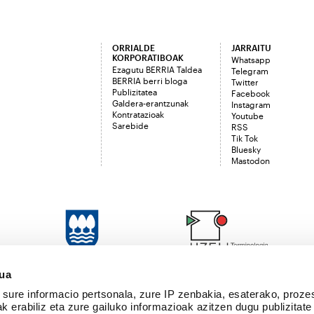
ORRIALDE
JARRAITU
KORPORATIBOAK
Whatsapp
Ezagutu BERRIA Taldea
Telegram
BERRIA berri bloga
Twitter
Publizitatea
Facebook
Galdera-erantzunak
Instagram
Kontratazioak
Youtube
Sarebide
RSS
Tik Tok
Bluesky
Mastodon
sua
sure informacio pertsonala, zure IP zenbakia, esaterako, proze
k erabiliz eta zure gailuko informazioak azitzen dugu publizitate