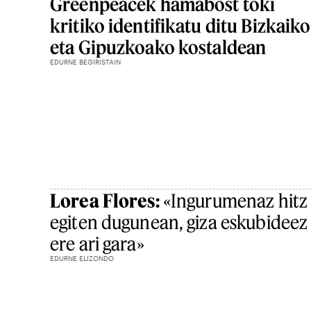
Greenpeacek hamabost toki
kritiko identifikatu ditu Bizkaiko
eta Gipuzkoako kostaldean
EDURNE BEGIRISTAIN
Lorea Flores:
«Ingurumenaz hitz
egiten dugunean, giza eskubideez
ere ari gara»
EDURNE ELIZONDO