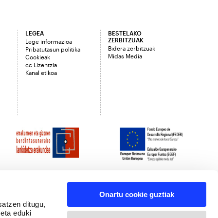
LEGEA
BESTELAKO
ZERBITZUAK
Lege informazioa
Bidera zerbitzuak
Pribatutasun politika
Midas Media
Cookieak
cc Lizentzia
Kanal etikoa
Onartu cookie guztiak
satzen ditugu,
 eta eduki