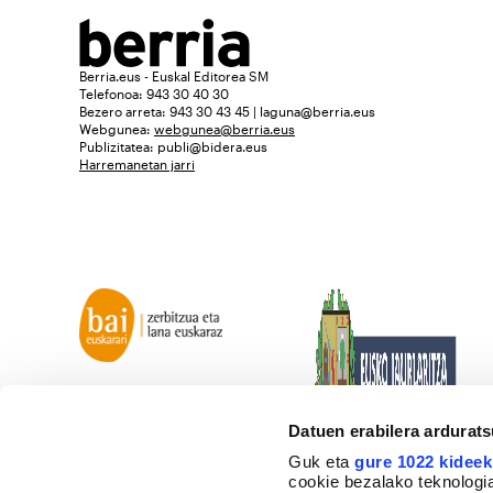
Berria.eus - Euskal Editorea SM
Telefonoa: 943 30 40 30
Bezero arreta: 943 30 43 45 | laguna@berria.eus
Webgunea:
webgunea@berria.eus
Publizitatea:
publi@bidera.eus
Harremanetan jarri
Datuen erabilera ardurat
Guk eta
gure 1022 kideek
cookie bezalako teknologia