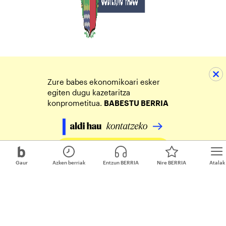
Zure babes ekonomikoari esker
egiten dugu kazetaritza
konprometitua.
BABESTU BERRIA
Egin zure ekarpena
Gaur
Azken berriak
Entzun BERRIA
Nire BERRIA
Atalak