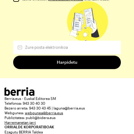
Berria.eus - Euskal Editorea SM
Telefonoa: 943 30 40 30
Bezero arreta: 943 30 43 45 | laguna@berria.eus
Webgunea:
webgunea@berria.eus
Publizitatea:
publi@bidera.eus
Harremanetan jarri
ORRIALDE KORPORATIBOAK
Ezagutu BERRIA Taldea