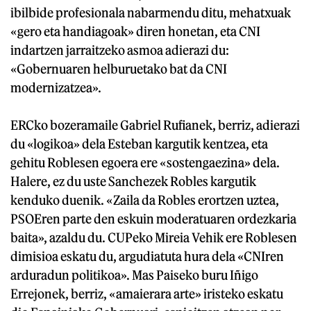
ibilbide profesionala nabarmendu ditu, mehatxuak
«gero eta handiagoak» diren honetan, eta CNI
indartzen jarraitzeko asmoa adierazi du:
«Gobernuaren helburuetako bat da CNI
modernizatzea».
ERCko bozeramaile Gabriel Rufianek, berriz, adierazi
du «logikoa» dela Esteban kargutik kentzea, eta
gehitu Roblesen egoera ere «sostengaezina» dela.
Halere, ez du uste Sanchezek Robles kargutik
kenduko duenik. «Zaila da Robles erortzen uztea,
PSOEren parte den eskuin moderatuaren ordezkaria
baita», azaldu du. CUPeko Mireia Vehik ere Roblesen
dimisioa eskatu du, argudiatuta hura dela «CNIren
arduradun politikoa». Mas Paiseko buru Iñigo
Errejonek, berriz, «amaierara arte» iristeko eskatu