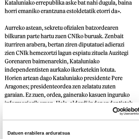
Kataluniako errepublika aske bat nahi dugula, baina
horri emaniko erantzuna estoldetatik etorri da».
Aurreko astean, sekretu ofizialen batzordearen
bilkuran parte hartu zuen CNIko buruak. Zenbait
iturriren arabera, bertan ziren diputatuei adierazi
zien CNIk hemezortzi lagun espiatu zituela Auzitegi
Gorenaren baimenarekin, Kataluniako
independentisten aurkako ikerketekin lotuta.
Horien artean dago Kataluniako presidente Pere
Aragones; presidenteordea zen zelatatu zuten
garaian. Ez zuen, ordea, gainerako kasuen inguruko
informaziorik eman. Hala, alderdi independentistek
Estebanen dimisioa eskatu dute azken astean,
Margarita Robles Defentsa ministroarenarekin
batera.
Datuen erabilera arduratsua