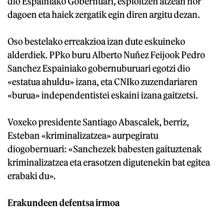
dio Espainiako Gobernuari, espioitzen atzean nor
dagoen eta haiek zergatik egin diren argitu dezan.
Oso bestelako erreakzioa izan dute eskuineko
alderdiek. PPko buru Alberto Nuñez Feijook Pedro
Sanchez Espainiako gobernuburuari egotzi dio
«estatua ahuldu» izana, eta CNIko zuzendariaren
«burua» independentistei eskaini izana gaitzetsi.
Voxeko presidente Santiago Abascalek, berriz,
Esteban «kriminalizatzea» aurpegiratu
diogobernuari: «Sanchezek babesten gaituztenak
kriminalizatzea eta erasotzen digutenekin bat egitea
erabaki du».
Erakundeen defentsa irmoa