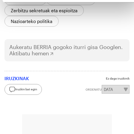
Zerbitzu sekretuak eta espioitza
Nazioarteko politika
Aukeratu
BERRIA
gogoko iturri gisa Googlen.
Aktibatu hemen
IRUZKINAK
Ez dago iruzkinik
Iruzkin bat egin
ORDENATU