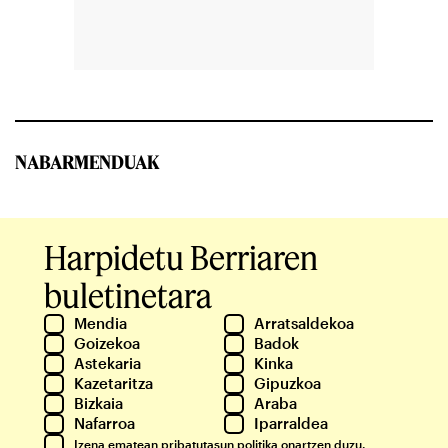
NABARMENDUAK
Harpidetu Berriaren
buletinetara
Mendia
Arratsaldekoa
Goizekoa
Badok
Astekaria
Kinka
Kazetaritza
Gipuzkoa
Bizkaia
Araba
Nafarroa
Iparraldea
Izena ematean
pribatutasun politika
onartzen duzu.