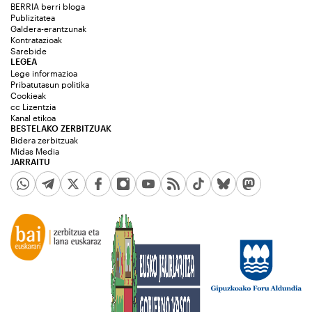
BERRIA berri bloga
Publizitatea
Galdera-erantzunak
Kontratazioak
Sarebide
LEGEA
Lege informazioa
Pribatutasun politika
Cookieak
cc Lizentzia
Kanal etikoa
BESTELAKO ZERBITZUAK
Bidera zerbitzuak
Midas Media
JARRAITU