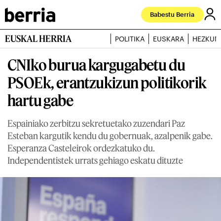
Babestu Berria
EUSKAL HERRIA
POLITIKA
EUSKARA
HEZKUN
CNIko burua kargugabetu du
PSOEk, erantzukizun politikorik
hartu gabe
Espainiako zerbitzu sekretuetako zuzendari Paz
Esteban kargutik kendu du gobernuak, azalpenik gabe.
Esperanza Casteleirok ordezkatuko du.
Independentistek urrats gehiago eskatu dituzte