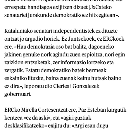
errespetu handiagoa exijitzen dizuet [JxCateko
senatariei] erakunde demokratikoez hitz egitean».
Kataluniako senatari independentistek ez dituzte
ontzat jo argudio horiek. Ez Juntsekoek, ez ERCkoek
ere. «Hau demokrazia oso bat balitz, dagoeneko
jakinen genuke nork agindu zuen espioitza, nori egin
zaizkion entzuketak, zer informazio lortzeko eta
zergatik. Estatu demokratiko batek bermeak
eskainiko lituzke, baina zuenak keinu hutsak baino
ez dira», leporatu dio Cleries i Gonzalezek
gobernuari.
ERCko Mirella Cortesentzat ere, Paz Esteban kargutik
kentzea «ez da aski», eta «agiri guztiak
desklasifikatzeko» exijitu du: «Argi esan dugu