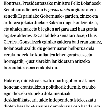
Kontrara, Presidentetzako ministro Felix Bolañosek
Senatuan adierazi du
Pegasus auzia
argitara atera
zenetik Espainiako Gobernuak «garden, zintzo eta
arduraz» jokatu duela: «Bakean dugu kontzientzia,
eta ahaleginak eta bi egiten ari gara auzi hau guztia
argitze aldera». JXCat taldeko senatari Josep Lluis
Cleries i Gonzalezek eginiko galdera bati erantzunez,
Bolañosek azaldu du gobernuaren helburua dela
«erakundeekiko konfiantza lehengoratzea», eta,
horregatik, «justiziarekin lankidetzan aritzeko
borondate osoa» erakutsi du.
Hala ere, ministroak ez du onartu gobernuak auzi
honetan erantzukizun politikorik duenik, eta uko
egin dio sekretupeko dokumentuak
desklasifikatzeari, talde independentistek eskatu
dioten bezala: «Espainia demokrazia oso bat da, eta