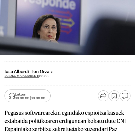
Iosu Alberdi - Ion Orzaiz
2022KO MAIATZAREN 11
00:00
Entzun
00:00:00
00:00:00
Pegasus softwarearekin egindako espioitza kasuek
eztabaida politikoaren erdigunean kokatu dute CNI
Espainiako zerbitzu sekretuetako zuzendari Paz