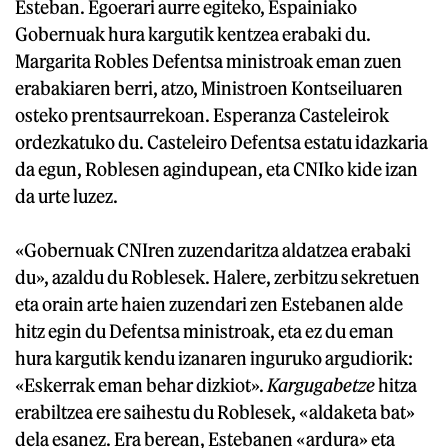
Esteban. Egoerari aurre egiteko, Espainiako
Gobernuak hura kargutik kentzea erabaki du.
Margarita Robles Defentsa ministroak eman zuen
erabakiaren berri, atzo, Ministroen Kontseiluaren
osteko prentsaurrekoan. Esperanza Casteleirok
ordezkatuko du. Casteleiro Defentsa estatu idazkaria
da egun, Roblesen agindupean, eta CNIko kide izan
da urte luzez.
«Gobernuak CNIren zuzendaritza aldatzea erabaki
du», azaldu du Roblesek. Halere, zerbitzu sekretuen
eta orain arte haien zuzendari zen Estebanen alde
hitz egin du Defentsa ministroak, eta ez du eman
hura kargutik kendu izanaren inguruko argudiorik:
«Eskerrak eman behar dizkiot».
Kargugabetze
hitza
erabiltzea ere saihestu du Roblesek, «aldaketa bat»
dela esanez. Era berean, Estebanen «ardura» eta