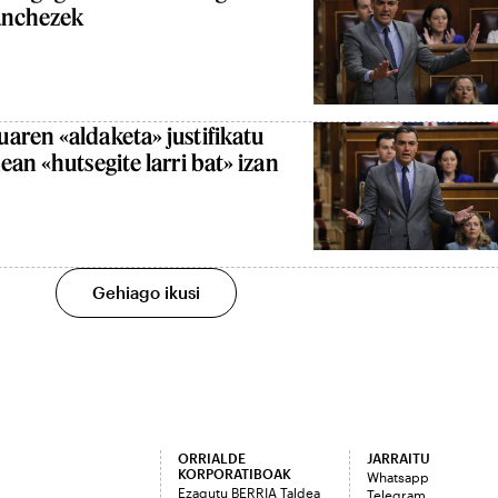
Sanchezek
aren «aldaketa» justifikatu
an «hutsegite larri bat» izan
Gehiago ikusi
ORRIALDE
JARRAITU
KORPORATIBOAK
Whatsapp
Ezagutu BERRIA Taldea
Telegram