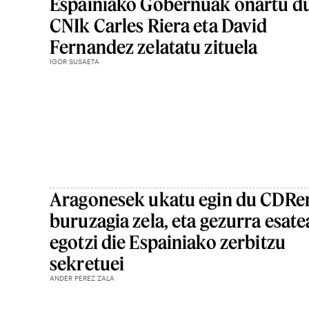
Espainiako Gobernuak onartu d
CNIk Carles Riera eta David
Fernandez zelatatu zituela
IGOR SUSAETA
Aragonesek ukatu egin du CDRe
buruzagia zela, eta gezurra esate
egotzi die Espainiako zerbitzu
sekretuei
ANDER PEREZ ZALA