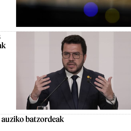
s
ak
’ auziko batzordeak