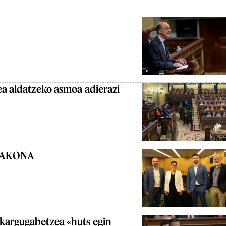
ea aldatzeko asmoa adierazi
 SAKONA
kargugabetzea «huts egin