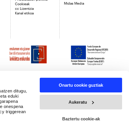
Midas Media
Cookieak
cc Lizentzia
Kanal etikoa
Onartu cookie guztiak
satzen ditugu,
 eta eduki
 garapena
Aukeratu
ure onespena
cy triggerean
Baztertu cookie-ak