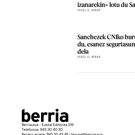
izanarekin» lotu du 
MIKEL O. IRIBAR
Sanchezek CNIko buru
du, esanez segurtasune
dela
MIKEL O. IRIBAR
Berria.eus - Euskal Editorea SM
Telefonoa: 943 30 40 30
Bezero arreta: 943 30 43 45 | laguna@berria.eus