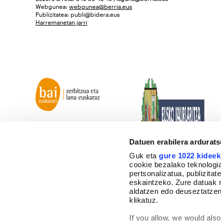
Webgunea:
webgunea@berria.eus
Publizitatea:
publi@bidera.eus
Harremanetan jarri
Datuen erabilera ardurat
Guk eta
gure 1022 kideek
cookie bezalako teknologia
pertsonalizatua, publizita
eskaintzeko. Zure datuak 
aldatzen edo deuseztatzen
klikatuz.
If you allow, we would also 