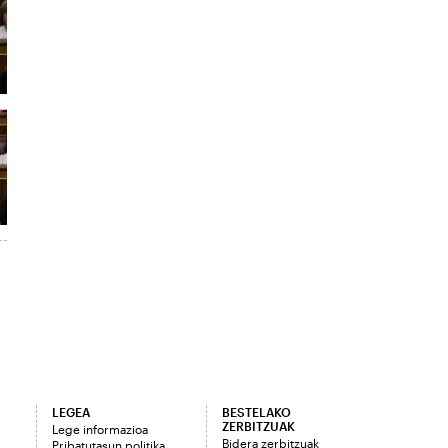
LEGEA
BESTELAKO
ZERBITZUAK
Lege informazioa
Bidera zerbitzuak
Pribatutasun politika