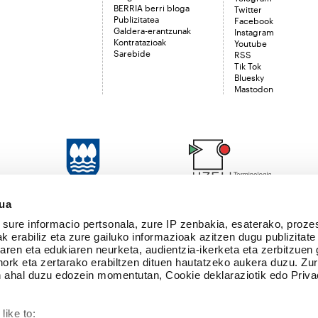
BERRIA berri bloga
Twitter
Publizitatea
Facebook
Galdera-erantzunak
Instagram
Kontratazioak
Youtube
Sarebide
RSS
Tik Tok
Bluesky
Mastodon
sua
sure informacio pertsonala, zure IP zenbakia, esaterako, proze
k erabiliz eta zure gailuko informazioak azitzen dugu publizitate
tearen eta edukiaren neurketa, audientzia-ikerketa eta zerbitzuen
nork eta zertarako erabiltzen dituen hautatzeko aukera duzu. Z
 ahal duzu edozein momentutan, Cookie deklaraziotik edo Priva
like to:
Zure babes ekonomikoari esker egiten