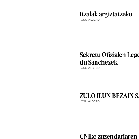
Itzalak argiztatzeko
IOSU ALBERDI
Sekretu Ofizialen Leg
du Sanchezek
IOSU ALBERDI
ZULO ILUN BEZAIN
IOSU ALBERDI
CNIko zuzendariaren 