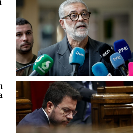
u
n
a