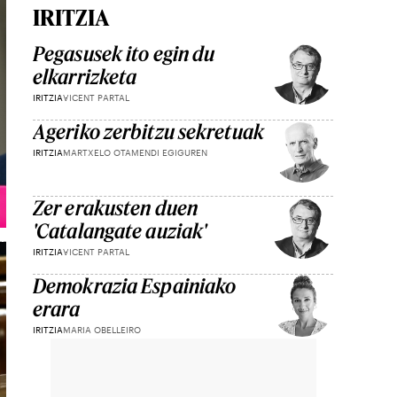
IRITZIA
Pegasusek ito egin du
elkarrizketa
IRITZIA
VICENT PARTAL
Ageriko zerbitzu sekretuak
IRITZIA
MARTXELO OTAMENDI EGIGUREN
Zer erakusten duen
'Catalangate auziak'
IRITZIA
VICENT PARTAL
Demokrazia Espainiako
erara
IRITZIA
MARIA OBELLEIRO