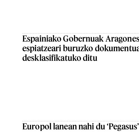
Espainiako Gobernuak Aragone
espiatzeari buruzko dokumentu
desklasifikatuko ditu
Europol lanean nahi du ‘Pegasus