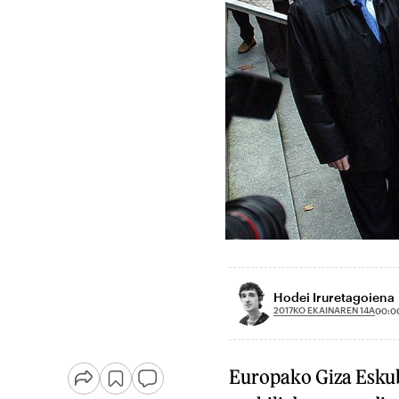
Hodei Iruretagoiena
2017KO EKAINAREN 14A
00:0
Europako Giza Eskub