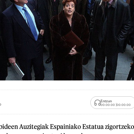
Entzun
0
00:00:00
00:00:00
ideen Auzitegiak Espainiako Estatua zigortzek