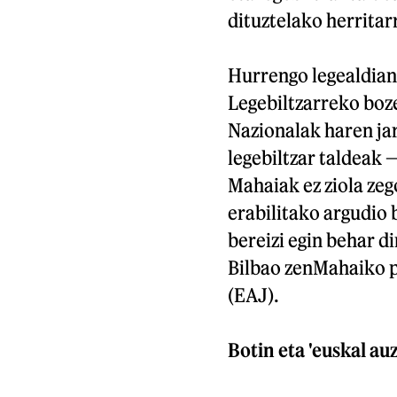
dituztelako herritar
Hurrengo legealdian
Legebiltzarreko boz
Nazionalak haren ja
legebiltzar taldeak
Mahaiak ez ziola ze
erabilitako argudio 
bereizi egin behar di
Bilbao zenMahaiko p
(EAJ).
Botin eta 'euskal auz