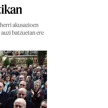
tikan
: herri akusazioen
 auzi batzuetan ere