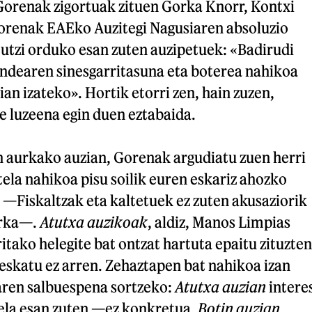
Gorenak zigortuak zituen Gorka Knorr, Kontxi
Gorenak EAEko Auzitegi Nagusiaren absoluzio
 utzi orduko esan zuten auzipetuek: «Badirudi
ndearen sinesgarritasuna eta boterea nahikoa
ian izateko». Hortik etorri zen, hain zuzen,
e luzeena egin duen eztabaida.
n aurkako auzian, Gorenak argudiatu zuen herri
ela nahikoa pisu soilik euren eskariz ahozko
 —Fiskaltzak eta kaltetuek ez zuten akusaziorik
urka—.
Atutxa auzikoak
, aldiz, Manos Limpias
itako helegite bat ontzat hartuta epaitu zituzten
 eskatu ez arren. Zehaztapen bat nahikoa izan
aren salbuespena sortzeko:
Atutxa auzian
intere
zela esan zuten —ez konkretua,
Botin auzian