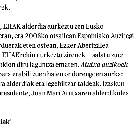
rek.
, EHAK alderdia aurkeztu zen Eusko
etan, eta 2008ko otsailean Espainiako Auzitegi
rduerak eten ostean, Ezker Abertzalea
 —EHAKrekin aurkeztu zirenek— salatu zuen
gokion diru laguntza ematen.
Atutxa auzikoek
bera erabili zuen haien ondorengoen aurka:
ra alderdiak eta legebiltzar taldeak. Izaskun
residente, Juan Mari Atutxaren alderdikidea
iak'