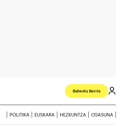
Babestu Berria
POLITIKA
EUSKARA
HEZKUNTZA
OSASUNA