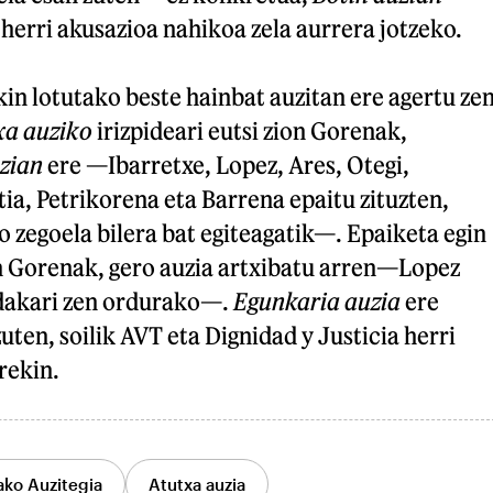
 herri akusazioa nahikoa zela aurrera jotzeko.
in lotutako beste hainbat auzitan ere agertu ze
xa auziko
irizpideari eutsi zion Gorenak,
uzian
ere —Ibarretxe, Lopez, Ares, Otegi,
ia, Petrikorena eta Barrena epaitu zituzten,
 zegoela bilera bat egiteagatik—. Epaiketa egin
en Gorenak, gero auzia artxibatu arren—Lopez
dakari zen ordurako—.
Egunkaria auzia
ere
ten, soilik AVT eta Dignidad y Justicia herri
rekin.
ko Auzitegia
Atutxa auzia