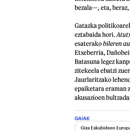
bezala—, eta, beraz,
Gatazka politikoarek
eztabaida hori.
Atut
esaterako
bileren a
Etxeberria, Dañobeit
Batasuna legez kanpo
zitekeela ebatzi zu
Jaurlaritzako lehen
epaiketara eraman zu
akusazioen bultzada
GAIAK
Giza Eskubideen Europa