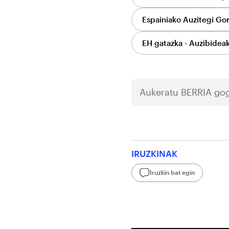
Espainiako Auzitegi Go
EH gatazka - Auzibidea
Aukeratu
BERRIA
gog
IRUZKINAK
Iruzkin bat egin