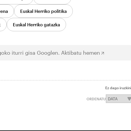
rena
Euskal Herriko politika
k
Euskal Herriko gatazka
oko iturri gisa Googlen.
Aktibatu hemen
Ez dago iruzkin
ORDENATU