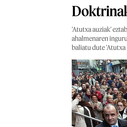
Doktrinak
'Atutxa auziak' eztab
ahalmenaren inguruk
baliatu dute 'Atutxa 