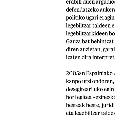
erabili duen argudi
defendatzeko aukera
politiko ugari eragin
legebiltzar taldeen 
legebiltzarkideen bo
Gauza bat behintzat 
diren auzietan, gara
izaten dira interpre
2003an Espainiako A
kanpo utzi ondoren, 
desegiteari uko egi
hori egitea «ezinezko
besteak beste, juridi
eta legebiltzar tald