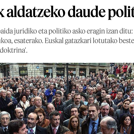
 aldatzeko daude poli
aida juridiko eta politiko asko eragin izan ditu
oa, esaterako. Euskal gatazkari lotutako beste
doktrina'.