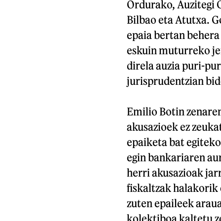
Ordurako, Auzitegi 
Bilbao eta Atutxa. 
epaia bertan behera
eskuin muturreko je
direla auzia puri-pur
jurisprudentzian bid
Emilio Botin zenare
akusazioek ez zeukat
epaiketa bat egiteko
egin bankariaren a
herri akusazioak jarr
fiskaltzak halakorik
zuten epaileek arau
kolektiboa kaltetu 