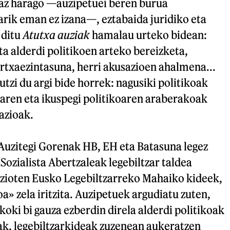
oaz harago —auzipetuei beren burua
rik eman ez izana—, eztabaida juridiko eta
 ditu
Atutxa auziak
hamalau urteko bidean:
eta alderdi politikoen arteko bereizketa,
rtxaezintasuna, herri akusazioen ahalmena...
utzi du argi bide horrek: nagusiki politikoak
iaren eta ikuspegi politikoaren araberakoak
tazioak.
uzitegi Gorenak HB, EH eta Batasuna legez
Sozialista Abertzaleak legebiltzar taldea
n zioten Eusko Legebiltzarreko Mahaiko kideek,
a» zela iritzita. Auzipetuek argudiatu zuten,
koki bi gauza ezberdin direla alderdi politikoak
eak, legebiltzarkideak zuzenean aukeratzen