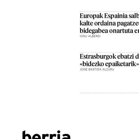
Europak Espainia sal
kalte ordaina pagatzet
bidegabea onartuta e
IOSU ALBERDI
Estrasburgok ebatzi d
«bidezko epaiketarik»
JONE BASTIDA ALZURU