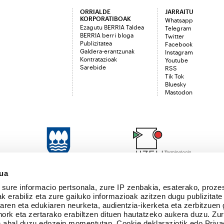
ORRIALDE
JARRAITU
KORPORATIBOAK
Whatsapp
Ezagutu BERRIA Taldea
Telegram
BERRIA berri bloga
Twitter
Publizitatea
Facebook
Galdera-erantzunak
Instagram
Kontratazioak
Youtube
Sarebide
RSS
Tik Tok
Bluesky
Mastodon
sua
sure informacio pertsonala, zure IP zenbakia, esaterako, proze
k erabiliz eta zure gailuko informazioak azitzen dugu publizitate
tearen eta edukiaren neurketa, audientzia-ikerketa eta zerbitzuen
nork eta zertarako erabiltzen dituen hautatzeko aukera duzu. Z
 ahal duzu edozein momentutan, Cookie deklaraziotik edo Priva