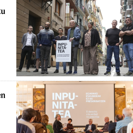
n
tu
en