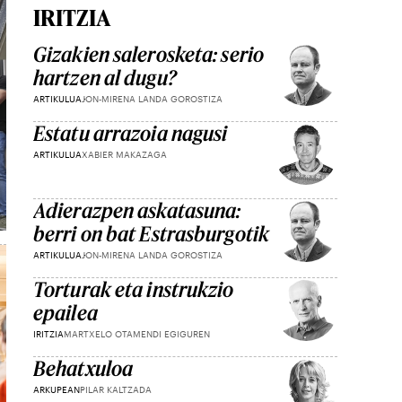
IRITZIA
Gizakien salerosketa: serio
hartzen al dugu?
ARTIKULUA
JON-MIRENA LANDA GOROSTIZA
Estatu arrazoia nagusi
ARTIKULUA
XABIER MAKAZAGA
Adierazpen askatasuna:
berri on bat Estrasburgotik
ARTIKULUA
JON-MIRENA LANDA GOROSTIZA
Torturak eta instrukzio
epailea
IRITZIA
MARTXELO OTAMENDI EGIGUREN
Behatxuloa
ARKUPEAN
PILAR KALTZADA