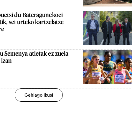
buetsi du Bateragunekoei
ik, sei urteko kartzelatze
re
u Semenya atletak ez zuela
 izan
Gehiago ikusi