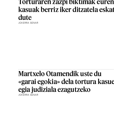
Torturaren zazpi biktimak eure
kasuak berriz iker ditzatela eska
dute
JOXERRA SENAR
Martxelo Otamendik uste du
«garai egokia» dela tortura kasu
egia judiziala ezagutzeko
JOXERRA SENAR