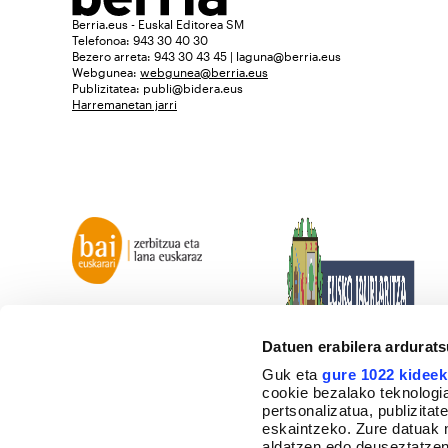
Berria.eus - Euskal Editorea SM
Telefonoa: 943 30 40 30
Bezero arreta: 943 30 43 45 | laguna@berria.eus
Webgunea:
webgunea@berria.eus
Publizitatea:
publi@bidera.eus
Harremanetan jarri
Datuen erabilera ardurat
Guk eta
gure 1022 kideek
cookie bezalako teknologia
pertsonalizatua, publizita
eskaintzeko. Zure datuak 
aldatzen edo deuseztatzen