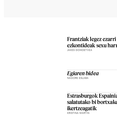
Frantziak legez ezarri
ezkontideak sexu har
JAKES GOIKOETXEA
Egiaren bidea
NAGORE ESLABA
Estrasburgok Espainia
salatutako bi bortxa
ikertzeagatik
KRISTINA MARTIN