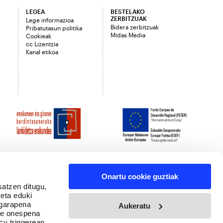
LEGEA
BESTELAKO
ZERBITZUAK
Lege informazioa
Bidera zerbitzuak
Pribatutasun politika
Midas Media
Cookieak
cc Lizentzia
Kanal etikoa
Onartu cookie guztiak
satzen ditugu,
 eta eduki
 garapena
Aukeratu
ure onespena
cy triggerean