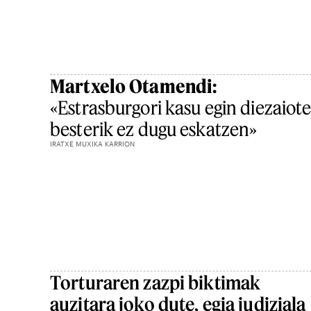
Martxelo Otamendi:
«Estrasburgori kasu egin diezaiote
besterik ez dugu eskatzen»
IRATXE MUXIKA KARRION
Torturaren zazpi biktimak
auzitara joko dute, egia judiziala