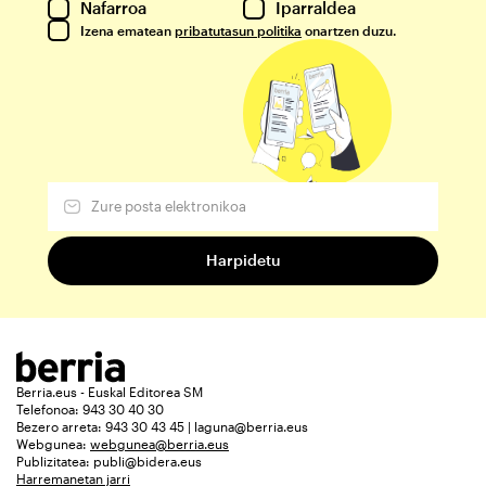
Nafarroa
Iparraldea
Izena ematean
pribatutasun politika
onartzen duzu.
Berria.eus - Euskal Editorea SM
Telefonoa: 943 30 40 30
Bezero arreta: 943 30 43 45 | laguna@berria.eus
Webgunea:
webgunea@berria.eus
Publizitatea:
publi@bidera.eus
Harremanetan jarri