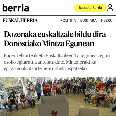
Babestu Berria
EUSKAL HERRIA
POLITIKA
EUSKARA
HEZKUN
Dozenaka euskaltzale bildu dira
Donostiako Mintza Egunean
Bagera elkarteak eta Euskaltzaleen Topaguneak egun
osoko egitaratua antolatu dute, Mintzapraktika
egitasmoak 30 urte bete dituela ospatzeko.