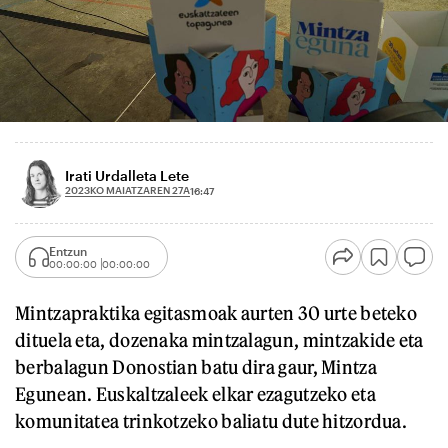
Irati Urdalleta Lete
2023KO MAIATZAREN 27A
16:47
Entzun
00:00:00
00:00:00
Mintzapraktika egitasmoak aurten 30 urte beteko
dituela eta, dozenaka mintzalagun, mintzakide eta
berbalagun Donostian batu dira gaur, Mintza
Egunean. Euskaltzaleek elkar ezagutzeko eta
komunitatea trinkotzeko baliatu dute hitzordua.