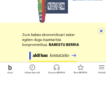
Zure babes ekonomikoari esker
egiten dugu kazetaritza
konprometitua.
BABESTU BERRIA
Egin zure ekarpena
Gaur
Azken berriak
Entzun BERRIA
Nire BERRIA
Atalak