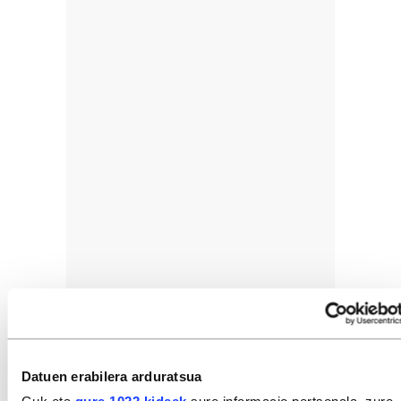
GAIAK
Datuen erabilera arduratsua
Euskaltzaleen Topagunea
Bagera