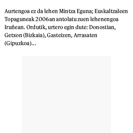
Aurtengoa ez da lehen Mintza Eguna; Euskaltzaleen
Topaguneak 2006an antolatu zuen lehenengoa
Iruñean. Ordutik, urtero egin dute: Donostian,
Getxon (Bizkaia), Gasteizen, Arrasaten
(Gipuzkoa)...