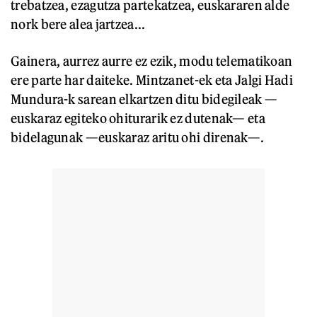
trebatzea, ezagutza partekatzea, euskararen alde
nork bere alea jartzea...
Gainera, aurrez aurre ez ezik, modu telematikoan
ere parte har daiteke. Mintzanet-ek eta Jalgi Hadi
Mundura-k sarean elkartzen ditu bidegileak —
euskaraz egiteko ohiturarik ez dutenak— eta
bidelagunak —euskaraz aritu ohi direnak—.