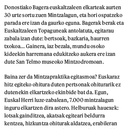
Donostiako Bagera euskaltzaleen elkarteak aurten
30 urte sortu zuen Mintzalagun, eta hori ospatzeko
parada ere izan da gaurko eguna. Bagerak berak eta
Euskaltzaleen Topaguneak antolatuta, egitarau
zabala izan dute: bertsoak, bazkaria, haurren
txokoa... Gainera, iaz bezala, mundu osoko
kideekin harremana edukitzeko aukera ere izan
dute San Telmo museoko Mintzodromoan.
Baina zer da Mintzapraktika egitasmoa? Euskaraz
hitz egiteko ohitura duten pertsonak ohiturarik ez
dutenekin elkartzeko ekinbide bat da. Egun,
Euskal Herri luze-zabalean, 7.000 mintzalagun
inguru elkartzen dira astero. Helburuak hauexek:
lotsak gainditzea, akatsak egiteari beldurra
kentzea, hizkuntza ohiturak aldatzea, erabileran