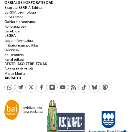
ORRIALDE KORPORATIBOAK
Ezagutu BERRIA Taldea
BERRIA berri bloga
Publizitatea
Galdera-erantzunak
Kontratazioak
Sarebide
LEGEA
Lege informazioa
Pribatutasun politika
Cookieak
cc Lizentzia
Kanal etikoa
BESTELAKO ZERBITZUAK
Bidera zerbitzuak
Midas Media
JARRAITU