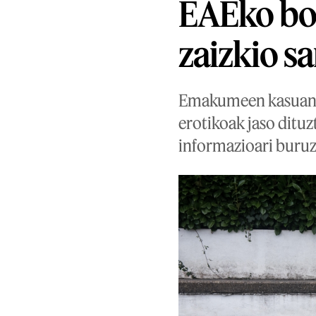
EAEko bost
zaizkio sa
Emakumeen kasuan la
erotikoak jaso dituz
informazioari buruz