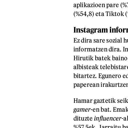
aplikazioen pare (%
(%54,8) eta Tiktok 
Instagram infor
Ez dira sare sozial 
informatzen dira. I
Hirutik batek baino
albisteak telebist
bitartez. Egunero e
paperean irakurtzen
Hamar gaztetik seik
gamer
-en bat. Ema
dituzte
influencer
-a
%57,5ek. Jarraitu ba