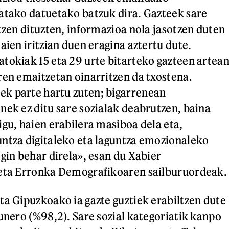
atako datuetako batzuk dira. Gazteek sare
tzen dituzten, informazioa nola jasotzen duten
aien iritzian duen eragina aztertu dute.
tokiak 15 eta 29 urte bitarteko gazteen artea
ren emaitzetan oinarritzen da txostena.
k parte hartu zuten; bigarrenean
nek ez ditu sare sozialak deabrutzen, baina
igu, haien erabilera masiboa dela eta,
ntza digitaleko eta laguntza emozionaleko
gin behar direla», esan du Xabier
 eta Erronka Demografikoaren sailburuordeak.
ta Gipuzkoako ia gazte guztiek erabiltzen dute
gunero (%98,2). Sare sozial kategoriatik kanpo