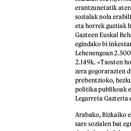
erantzunetatik ater
sozialak nola erabil
eta horrek guztiak h
Gazteen Euskal Beha
egindako bi inkesta
Lehenengoan 2.500e
2.149k. «Txosten ho
zera gogorarazten d
prebentzioko, hezku
politika publikoak e
Legarreta Gazteria
Arabako, Bizkaiko e
sare sozialen bat e