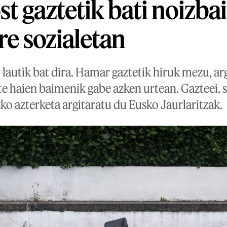
 gaztetik bati noizbait
re sozialetan
utik bat dira. Hamar gaztetik hiruk mezu, ar
te haien baimenik gabe azken urtean. Gazteei, sa
ko azterketa argitaratu du Eusko Jaurlaritzak.