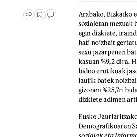
Arabako, Bizkaiko e
sozialetan mezuak b
egin dizkiete, irain
bati noizbait gerta
sexu jazarpenen bat
kasuan %9,2 dira. H
bideo erotikoak jas
lautik batek noizba
gizonen %25,7ri bida
dizkiete adimen arti
Eusko Jaurlaritzako
Demografikoaren Sa
sozialak eta inform