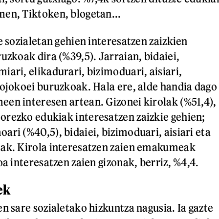
men, Tiktoken, blogetan...
e sozialetan gehien interesatzen zaizkien
uzkoak dira (%39,5). Jarraian, bidaiei,
ari, elikadurari, bizimoduari, aisiari,
eojokoei buruzkoak. Hala ere, alde handia dago
en interesen artean. Gizonei kirolak (%51,4),
rezko edukiak interesatzen zaizkie gehien;
ari (%40,5), bidaiei, bizimoduari, aisiari eta
oak. Kirola interesatzen zaien emakumeak
oa interesatzen zaien gizonak, berriz, %4,4.
ek
n sare sozialetako hizkuntza nagusia. Ia gazte