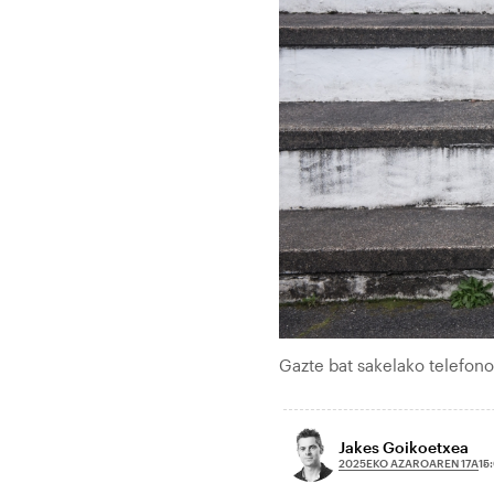
Gazte bat sakelako telefo
Jakes Goikoetxea
2025EKO AZAROAREN 17A
15