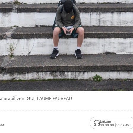
noa erabiltzen. GUILLAUME FAUVEAU
Entzun
:00
00:00:00
00:09:45