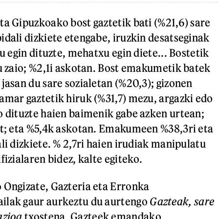
ta Gipuzkoako bost gaztetik bati (%21,6) sare
idali dizkiete etengabe, iruzkin desatseginak
du egin dituzte, mehatxu egin diete... Bostetik
tu zaio; %2,1i askotan. Bost emakumetik batek
 jasan du sare sozialetan (%20,3); gizonen
amar gaztetik hiruk (%31,7) mezu, argazki edo
o dituzte haien baimenik gabe azken urtean;
it; eta %5,4k askotan. Emakumeen %38,3ri eta
li dizkiete. % 2,7ri haien irudiak manipulatu
fizialaren bidez, kalte egiteko.
 Ongizate, Gazteria eta Erronka
ilak gaur aurkeztu du aurtengo
Gazteak, sare
azioa
txostena. Gazteek emandako