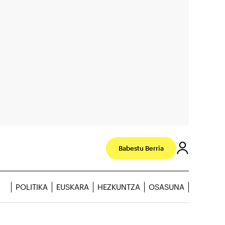
Babestu Berria
POLITIKA
EUSKARA
HEZKUNTZA
OSASUNA