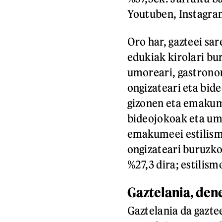
Youtuben, Instagra
Oro har, gazteei sar
edukiak kirolari bur
umoreari, gastronomi
ongizateari eta bid
gizonen eta emakume
bideojokoak eta umo
emakumeei estilismo
ongizateari buruzk
%27,3 dira; estilism
Gaztelania, den
Gaztelania da gaztee