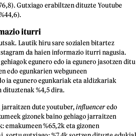
76,8). Gutxiago erabiltzen dituzte Youtube
(%44,6).
mazio iturri
hutsak. Lautik hiru sare sozialen bitartez
nstagram da haien informazio iturri nagusia.
 gehiagok egunero edo ia egunero jasotzen ditu
aren edo egunkarien webguneen
do ia egunero egunkariak eta aldizkariak
 dituztenak %4,5 dira.
 jarraitzen dute youtuber,
influencer
edo
kumeek gizonek baino gehiago jarraitzen
k: emakumeen %65,2k eta gizonen
i, sortu gutxiago: %7,4k sortzen dituzte edukia