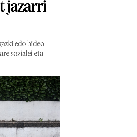
 jazarri
gazki edo bideo
re sozialei eta