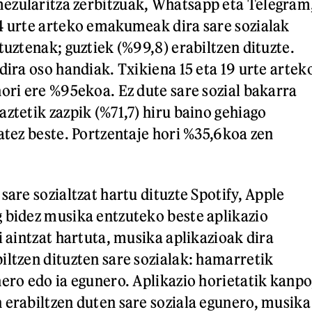
ezularitza zerbitzuak, Whatsapp eta Telegram
4 urte arteko emakumeak dira sare sozialak
tuztenak; guztiek (%99,8) erabiltzen dituzte.
dira oso handiak. Txikiena 15 eta 19 urte artek
hori ere %95ekoa. Ez dute sare sozial bakarra
ztetik zazpik (%71,7) hiru baino gehiago
batez beste. Portzentaje hori %35,6koa zen
sare sozialtzat hartu dituzte Spotify, Apple
 bidez musika entzuteko beste aplikazio
i aintzat hartuta, musika aplikazioak dira
iltzen dituzten sare sozialak: hamarretik
nero edo ia egunero. Aplikazio horietatik kanpo
 erabiltzen duten sare soziala egunero, musika