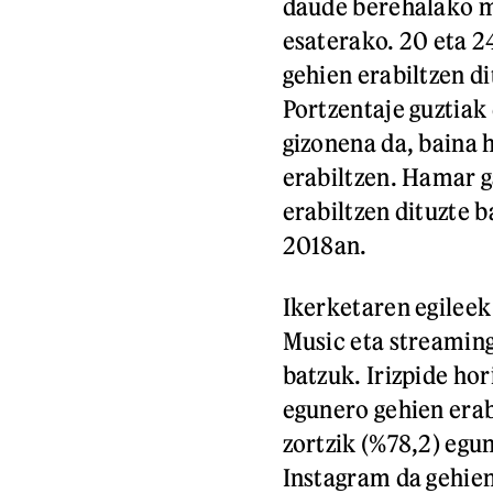
daude berehalako m
esaterako. 20 eta 2
gehien erabiltzen di
Portzentaje guztiak 
gizonena da, baina 
erabiltzen. Hamar ga
erabiltzen dituzte 
2018an.
Ikerketaren egileek 
Music eta streaming
batzuk. Irizpide hor
egunero gehien erab
zortzik (%78,2) egu
Instagram da gehien