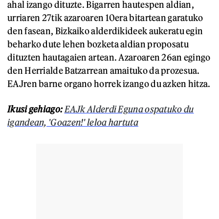
ahal izango dituzte. Bigarren hautespen aldian,
urriaren 27tik azaroaren 10era bitartean garatuko
den fasean, Bizkaiko alderdikideek aukeratu egin
beharko dute lehen bozketa aldian proposatu
dituzten hautagaien artean. Azaroaren 26an egingo
den Herrialde Batzarrean amaituko da prozesua.
EAJren barne organo horrek izango du azken hitza.
Ikusi gehiago:
EAJk Alderdi Eguna ospatuko du
igandean, 'Goazen!' leloa hartuta