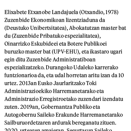
Elixabete Etxanobe Landajuela (Otxandio, 1978)
Zuzenbide Ekonomikoan lizentziaduna da
(Deustuko Unibertsitatea), Abokatutzan master bat
du (Zuzenbide Pribatuko espezialitatea),
Oinarrizko Eskubideei eta Botere Publikoei
buruzko master bat (UPV-EHU), eta ikastaro ugari
egin ditu Zuzenbide Administratiboan
espezializatzeko. Durangoko Udaleko karrerako
funtzionarioa da, eta udal horretan aritu izan da 10
urtez. 2013an Eusko Jaurlaritzako Toki
Administrazioekiko Harremanetarako eta
Administrazio Erregistroetako zuzendari izendatu
zuten. 2019an, Gobernantza Publiko eta
Autogobernu Saileko Erakunde Harremanetarako
Sailburuordetzaren ardurak bereganatu zituen.
2020. urtearen amaieran, Segurtasun Saileko