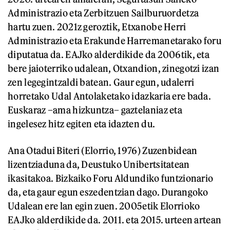
Administrazio eta Zerbitzuen Sailburuordetza
hartu zuen. 2021z geroztik, Etxanobe Herri
Administrazio eta Erakunde Harremanetarako foru
diputatua da. EAJko alderdikide da 2006tik, eta
bere jaioterriko udalean, Otxandion, zinegotzi izan
zen legegintzaldi batean. Gaur egun, udalerri
horretako Udal Antolaketako idazkaria ere bada.
Euskaraz –ama hizkuntza– gaztelaniaz eta
ingelesez hitz egiten eta idazten du.
Ana Otadui Biteri (Elorrio, 1976) Zuzenbidean
lizentziaduna da, Deustuko Unibertsitatean
ikasitakoa. Bizkaiko Foru Aldundiko funtzionario
da, eta gaur egun eszedentzian dago. Durangoko
Udalean ere lan egin zuen. 2005etik Elorrioko
EAJko alderdikide da. 2011. eta 2015. urteen artean