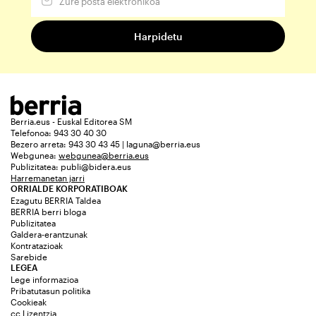
Berria.eus - Euskal Editorea SM
Telefonoa: 943 30 40 30
Bezero arreta: 943 30 43 45 | laguna@berria.eus
Webgunea:
webgunea@berria.eus
Publizitatea:
publi@bidera.eus
Harremanetan jarri
ORRIALDE KORPORATIBOAK
Ezagutu BERRIA Taldea
BERRIA berri bloga
Publizitatea
Galdera-erantzunak
Kontratazioak
Sarebide
LEGEA
Lege informazioa
Pribatutasun politika
Cookieak
cc Lizentzia