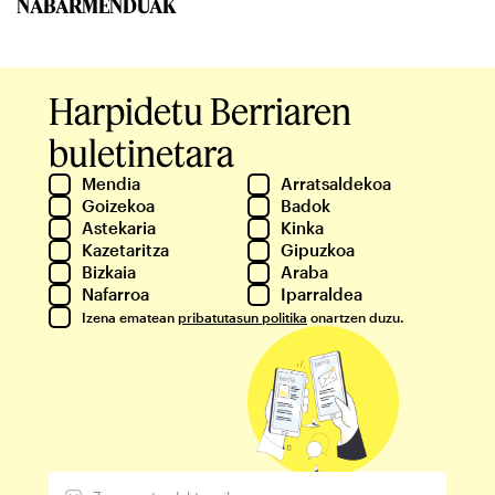
NABARMENDUAK
Harpidetu Berriaren
buletinetara
Mendia
Arratsaldekoa
Goizekoa
Badok
Astekaria
Kinka
Kazetaritza
Gipuzkoa
Bizkaia
Araba
Nafarroa
Iparraldea
Izena ematean
pribatutasun politika
onartzen duzu.