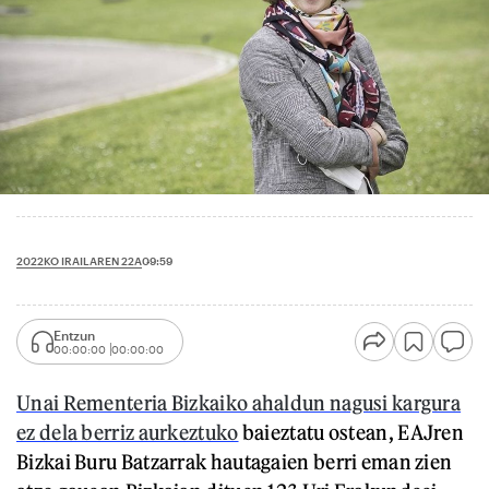
2022KO IRAILAREN 22A
09:59
Entzun
00:00:00
00:00:00
Unai Rementeria Bizkaiko ahaldun nagusi kargura
ez dela berriz aurkeztuko
baieztatu ostean, EAJren
Bizkai Buru Batzarrak hautagaien berri eman zien