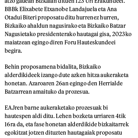
atzo gauean Bizkaian dituen 123 Uri Erakundeei.
BBBk Elixabete Etxanobe Landajuela eta Ana
Otadui Biteri proposatu ditu hurrenez hurren,
Bizkaiko ahaldun nagusirako eta Bizkaiko Batzar
Nagusietako presidenterako hautagai gisa, 2023ko
maiatzean egingo diren Foru Hauteskundeei
begira.
Behin proposamena bidalita, Bizkaiko
alderdikideek izango dute azken hitza aukeraketa
honetan. Azaroaren 26an egingo den Herrialde
Batzarrean amaituko da prozesua.
EAJren barne aukeraketako prozesuak bi
hautespen aldi ditu. Lehen bozketa urriaren 4tik
16ra da, eta fase honetan alderdikide bizkaitarrek
egokitzat jotzen dituzten hautagaiak proposatu