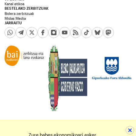
Kanal etikoa
BESTELAKO ZERBITZUAK
Bidera zerbitzuak
Midas Media
JARRAITU
Zure babes ekonomikoari esker