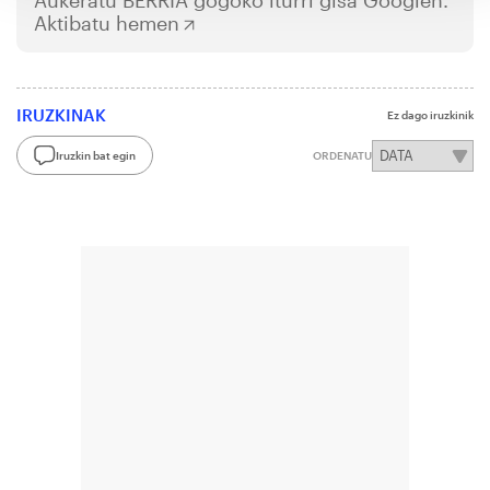
Aukeratu
BERRIA
gogoko iturri gisa Googlen.
Aktibatu hemen
IRUZKINAK
Ez dago iruzkinik
Iruzkin bat egin
ORDENATU