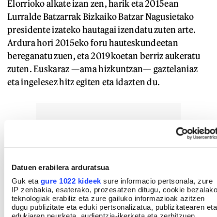
Elorrioko alkate izan zen, harik eta 2015ean
Lurralde Batzarrak Bizkaiko Batzar Nagusietako
presidente izateko hautagai izendatu zuten arte.
Ardura hori 2015eko foru hauteskundeetan
bereganatu zuen, eta 2019koetan berriz aukeratu
zuten. Euskaraz —ama hizkuntzan— gaztelaniaz
eta ingelesez hitz egiten eta idazten du.
Datuen erabilera arduratsua
Guk eta
gure 1022 kideek
sure informacio pertsonala, zure
IP zenbakia, esaterako, prozesatzen ditugu, cookie bezalak
teknologiak erabiliz eta zure gailuko informazioak azitzen
dugu publizitate eta eduki pertsonalizatua, publizitatearen eta
edukiaren neurketa, audientzia-ikerketa eta zerbitzuen