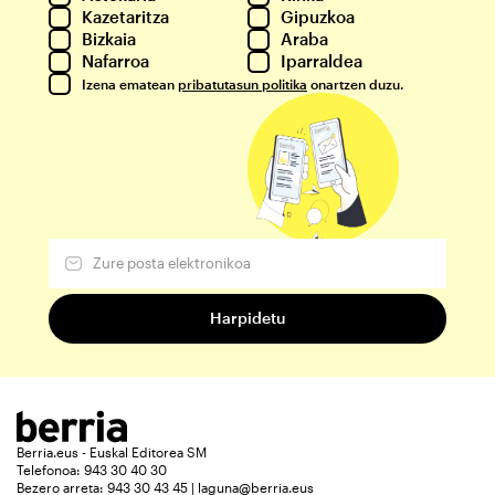
Kazetaritza
Gipuzkoa
Bizkaia
Araba
Nafarroa
Iparraldea
Izena ematean
pribatutasun politika
onartzen duzu.
Berria.eus - Euskal Editorea SM
Telefonoa: 943 30 40 30
Bezero arreta: 943 30 43 45 | laguna@berria.eus