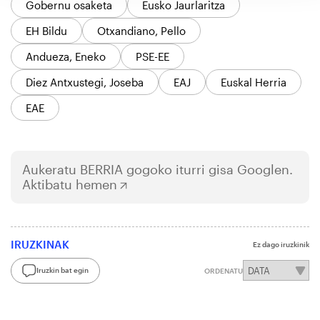
Gobernu osaketa
Eusko Jaurlaritza
EH Bildu
Otxandiano, Pello
Andueza, Eneko
PSE-EE
Diez Antxustegi, Joseba
EAJ
Euskal Herria
EAE
Aukeratu
BERRIA
gogoko iturri gisa Googlen.
Aktibatu hemen
IRUZKINAK
Ez dago iruzkinik
Iruzkin bat egin
ORDENATU