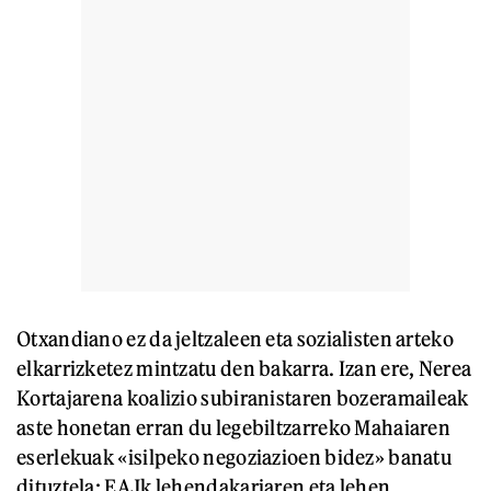
Otxandiano ez da jeltzaleen eta sozialisten arteko
elkarrizketez mintzatu den bakarra. Izan ere, Nerea
Kortajarena koalizio subiranistaren bozeramaileak
aste honetan erran du legebiltzarreko Mahaiaren
eserlekuak «isilpeko negoziazioen bidez» banatu
dituztela: EAJk lehendakariaren eta lehen