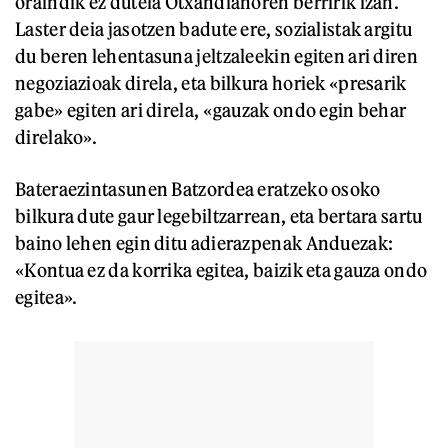
oraindik ez dutela Otxandianoren berririk izan.
Laster deia jasotzen badute ere, sozialistak argitu
du beren lehentasuna jeltzaleekin egiten ari diren
negoziazioak direla, eta bilkura horiek «presarik
gabe» egiten ari direla, «gauzak ondo egin behar
direlako».
Bateraezintasunen Batzordea eratzeko osoko
bilkura dute gaur legebiltzarrean, eta bertara sartu
baino lehen egin ditu adierazpenak Anduezak:
«Kontua ez da korrika egitea, baizik eta gauza ondo
egitea».