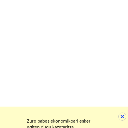
Zure babes ekonomikoari esker
egiten dugu kazetaritza