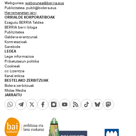
Webgunea:
webgunea@berria.eus
Publizitatea:
publi@bidera.eus
Harremanetan jarri
ORRIALDE KORPORATIBOAK
Ezagutu BERRIA Taldea
BERRIA berri bloga
Publizitatea
Galdera-erantzunak
Kontratazioak
Sarebide
LEGEA
Lege informazioa
Pribatutasun politika
Cookieak
cc Lizentzia
Kanal etikoa
BESTELAKO ZERBITZUAK
Bidera zerbitzuak
Midas Media
JARRAITU