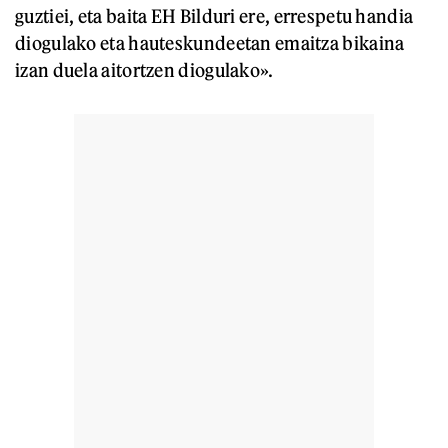
guztiei, eta baita EH Bilduri ere, errespetu handia
diogulako eta hauteskundeetan emaitza bikaina
izan duela aitortzen diogulako».