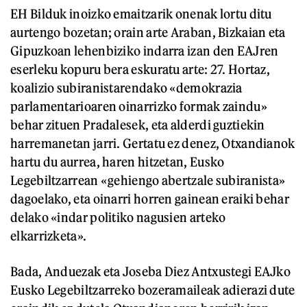
EH Bilduk inoizko emaitzarik onenak lortu ditu
aurtengo bozetan; orain arte Araban, Bizkaian eta
Gipuzkoan lehenbiziko indarra izan den EAJren
eserleku kopuru bera eskuratu arte: 27. Hortaz,
koalizio subiranistarendako «demokrazia
parlamentarioaren oinarrizko formak zaindu»
behar zituen Pradalesek, eta alderdi guztiekin
harremanetan jarri. Gertatu ez denez, Otxandianok
hartu du aurrea, haren hitzetan, Eusko
Legebiltzarrean «gehiengo abertzale subiranista»
dagoelako, eta oinarri horren gainean eraiki behar
delako «indar politiko nagusien arteko
elkarrizketa».
Bada, Anduezak eta Joseba Diez Antxustegi EAJko
Eusko Legebiltzarreko bozeramaileak adierazi dute