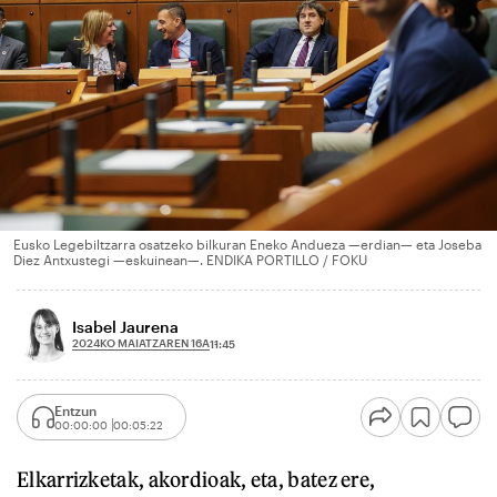
Eusko Legebiltzarra osatzeko bilkuran Eneko Andueza —erdian— eta Joseba
Diez Antxustegi —eskuinean—. ENDIKA PORTILLO / FOKU
Isabel Jaurena
2024KO MAIATZAREN 16A
11:45
Entzun
00:00:00
00:05:22
Elkarrizketak, akordioak, eta, batez ere,