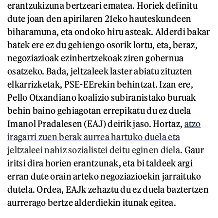
erantzukizuna bertzeari ematea. Horiek definitu
dute joan den apirilaren 21eko hauteskundeen
biharamuna, eta ondoko hiru asteak. Alderdi bakar
batek ere ez du gehiengo osorik lortu, eta, beraz,
negoziazioak ezinbertzekoak ziren gobernua
osatzeko. Bada, jeltzaleek laster abiatu zituzten
elkarrizketak, PSE-EErekin behintzat. Izan ere,
Pello Otxandiano koalizio subiranistako buruak
behin baino gehiagotan errepikatu du ez duela
Imanol Pradalesen (EAJ) deirik jaso. Hortaz,
atzo
iragarri zuen berak aurrea hartuko duela eta
jeltzaleei nahiz sozialistei deitu eginen diela
. Gaur
iritsi dira horien erantzunak, eta bi taldeek argi
erran dute orain arteko negoziazioekin jarraituko
dutela. Ordea, EAJk zehaztu du ez duela baztertzen
aurrerago bertze alderdiekin itunak egitea.