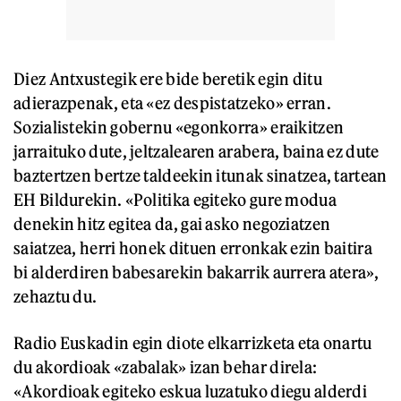
Diez Antxustegik ere bide beretik egin ditu
adierazpenak, eta «ez despistatzeko» erran.
Sozialistekin gobernu «egonkorra» eraikitzen
jarraituko dute, jeltzalearen arabera, baina ez dute
baztertzen bertze taldeekin itunak sinatzea, tartean
EH Bildurekin. «Politika egiteko gure modua
denekin hitz egitea da, gai asko negoziatzen
saiatzea, herri honek dituen erronkak ezin baitira
bi alderdiren babesarekin bakarrik aurrera atera»,
zehaztu du.
Radio Euskadin egin diote elkarrizketa eta onartu
du akordioak «zabalak» izan behar direla:
«Akordioak egiteko eskua luzatuko diegu alderdi