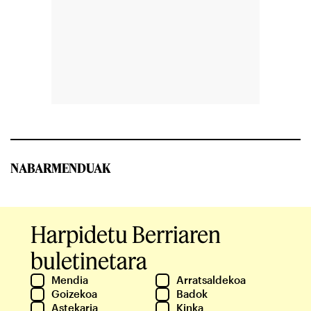
NABARMENDUAK
Harpidetu Berriaren
buletinetara
Mendia
Arratsaldekoa
Goizekoa
Badok
Astekaria
Kinka