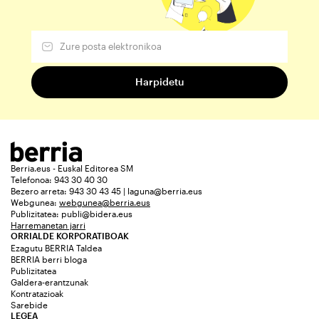
Berria.eus - Euskal Editorea SM
Telefonoa: 943 30 40 30
Bezero arreta: 943 30 43 45 | laguna@berria.eus
Webgunea:
webgunea@berria.eus
Publizitatea:
publi@bidera.eus
Harremanetan jarri
ORRIALDE KORPORATIBOAK
Ezagutu BERRIA Taldea
BERRIA berri bloga
Publizitatea
Galdera-erantzunak
Kontratazioak
Sarebide
LEGEA