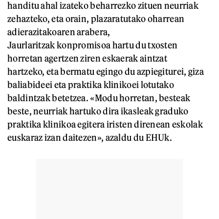
handitu ahal izateko beharrezko zituen neurriak
zehazteko, eta orain, plazaratutako oharrean
adierazitakoaren arabera,
Jaurlaritzak konpromisoa hartu du txosten
horretan agertzen ziren eskaerak aintzat
hartzeko, eta bermatu egingo du azpiegiturei, giza
baliabideei eta praktika klinikoei lotutako
baldintzak betetzea. «Modu horretan, besteak
beste, neurriak hartuko dira ikasleak graduko
praktika klinikoa egitera iristen direnean eskolak
euskaraz izan daitezen», azaldu du EHUk.