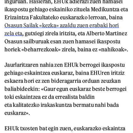
inguruan. Hasieran, EHUk adierazi zuen hamasei
ikaspostu gehiago eskainiko zituela Medikuntza eta
Erizaintza Fakultateko euskarazko lerroan, baina
Osasun Sailak «kezka» azaldu zuen erabaki hori
zela eta
, gutxiegi zirela iritzita, eta Alberto Martinez
Osasun sailburuak esan zuen hamasei ikaspostu
horiek «beharrezkoak» zirela, baina ez «nahikoak».
Jaurlaritzaren nahia zen EHUk berrogei ikaspostu
gehiago eskaintzea euskaraz, baina EHUren iritziz
eskaera hori ez zen bideragarria orduan zeuzkan
baliabideekin: «Gaur egun euskaraz beste berrogei
toki eskaintzea ez da errealista baldin
eta kalitatezko irakaskuntza bermatu nahi bada
euskaraz».
EHUk txosten bat egin zuen, euskarazko eskaintza