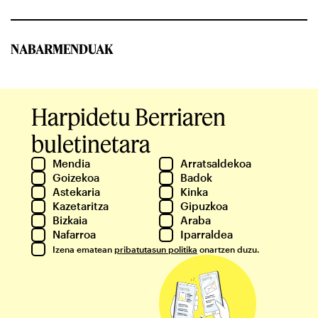
NABARMENDUAK
Harpidetu Berriaren
buletinetara
Mendia
Arratsaldekoa
Goizekoa
Badok
Astekaria
Kinka
Kazetaritza
Gipuzkoa
Bizkaia
Araba
Nafarroa
Iparraldea
Izena ematean
pribatutasun politika
onartzen duzu.