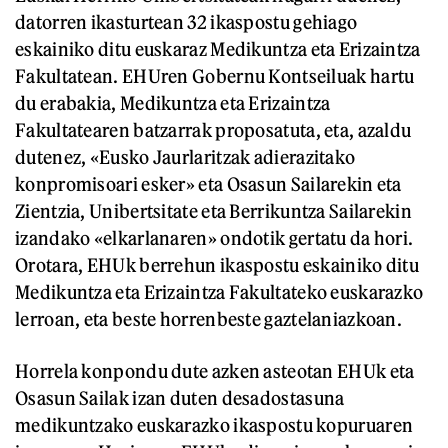
datorren ikasturtean 32 ikaspostu gehiago
eskainiko ditu euskaraz Medikuntza eta Erizaintza
Fakultatean. EHUren Gobernu Kontseiluak hartu
du erabakia, Medikuntza eta Erizaintza
Fakultatearen batzarrak proposatuta, eta, azaldu
dutenez, «Eusko Jaurlaritzak adierazitako
konpromisoari esker» eta Osasun Sailarekin eta
Zientzia, Unibertsitate eta Berrikuntza Sailarekin
izandako «elkarlanaren» ondotik gertatu da hori.
Orotara, EHUk berrehun ikaspostu eskainiko ditu
Medikuntza eta Erizaintza Fakultateko euskarazko
lerroan, eta beste horrenbeste gaztelaniazkoan.
Horrela konpondu dute azken asteotan EHUk eta
Osasun Sailak izan duten desadostasuna
medikuntzako euskarazko ikaspostu kopuruaren