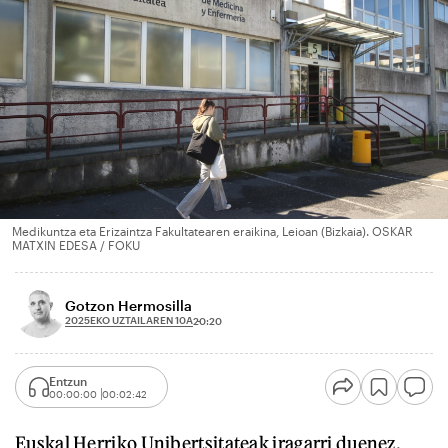
Medikuntza eta Erizaintza Fakultatearen eraikina, Leioan (Bizkaia). OSKAR
MATXIN EDESA / FOKU
Gotzon Hermosilla
2025EKO UZTAILAREN 10A
20:20
Entzun
00:00:00
00:02:42
Euskal Herriko Unibertsitateak iragarri duenez,