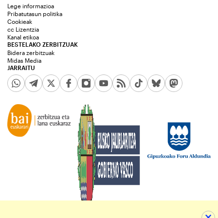
Lege informazioa
Pribatutasun politika
Cookieak
cc Lizentzia
Kanal etikoa
BESTELAKO ZERBITZUAK
Bidera zerbitzuak
Midas Media
JARRAITU