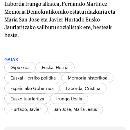
Laborda Irungo alkatea, Fernando Martinez
Memoria Demokratikorako estatu idazkaria eta
Maria San Jose eta Javier Hurtado Eusko
Jaurlaritzako sailburu sozialistak ere, besteak
beste.
GAIAK
Gipuzkoa
Euskal Herria
Euskal Herriko politika
Memoria historikoa
Espainiako Gobernua
Laborda, Cristina
Eusko Jaurlaritza
Irungo Udala
Hurtado, Javier
San Jose, Maria Jesus