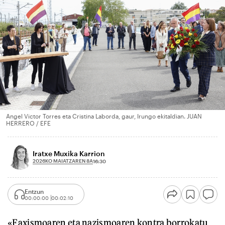
Angel Victor Torres eta Cristina Laborda, gaur, Irungo ekitaldian. JUAN
HERRERO / EFE
Iratxe Muxika Karrion
2026KO MAIATZAREN 8A
16:30
Entzun
00:00:00
00:02:10
«Faxismoaren eta nazismoaren kontra borrokatu