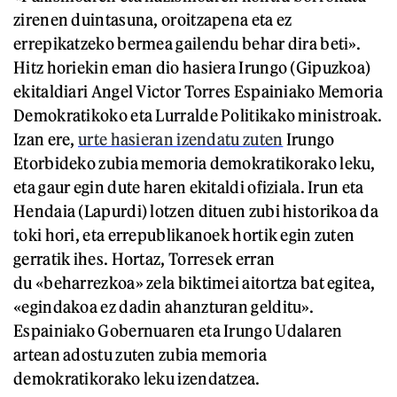
zirenen duintasuna, oroitzapena eta ez
errepikatzeko bermea gailendu behar dira beti».
Hitz horiekin eman dio hasiera Irungo (Gipuzkoa)
ekitaldiari Angel Victor Torres Espainiako Memoria
Demokratikoko eta Lurralde Politikako ministroak.
Izan ere,
urte hasieran izendatu zuten
Irungo
Etorbideko zubia memoria demokratikorako leku,
eta gaur egin dute haren ekitaldi ofiziala. Irun eta
Hendaia (Lapurdi) lotzen dituen zubi historikoa da
toki hori, eta errepublikanoek hortik egin zuten
gerratik ihes. Hortaz, Torresek erran
du «beharrezkoa» zela biktimei aitortza bat egitea,
«egindakoa ez dadin ahanzturan gelditu».
Espainiako Gobernuaren eta Irungo Udalaren
artean adostu zuten zubia memoria
demokratikorako leku izendatzea.