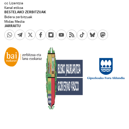
cc Lizentzia
Kanal etikoa
BESTELAKO ZERBITZUAK
Bidera zerbitzuak
Midas Media
JARRAITU