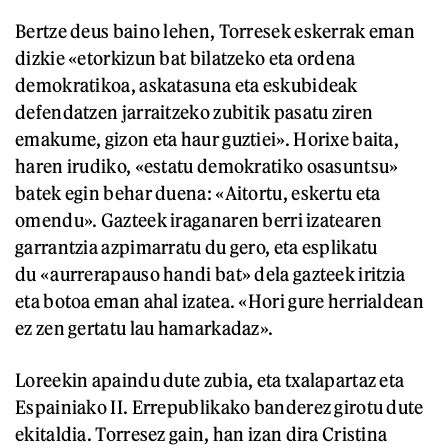
Bertze deus baino lehen, Torresek eskerrak eman
dizkie «etorkizun bat bilatzeko eta ordena
demokratikoa, askatasuna eta eskubideak
defendatzen jarraitzeko zubitik pasatu ziren
emakume, gizon eta haur guztiei». Horixe baita,
haren irudiko, «estatu demokratiko osasuntsu»
batek egin behar duena: «Aitortu, eskertu eta
omendu». Gazteek iraganaren berri izatearen
garrantzia azpimarratu du gero, eta esplikatu
du «aurrerapauso handi bat» dela gazteek iritzia
eta botoa eman ahal izatea. «Hori gure herrialdean
ez zen gertatu lau hamarkadaz».
Loreekin apaindu dute zubia, eta txalapartaz eta
Espainiako II. Errepublikako banderez girotu dute
ekitaldia. Torresez gain, han izan dira Cristina