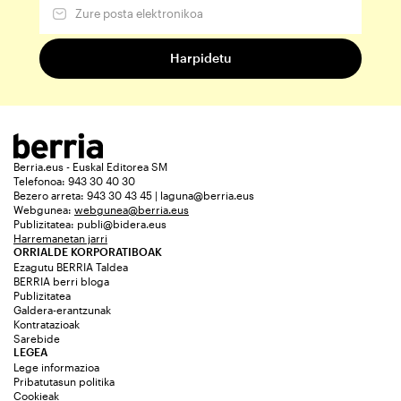
Berria.eus - Euskal Editorea SM
Telefonoa: 943 30 40 30
Bezero arreta: 943 30 43 45 | laguna@berria.eus
Webgunea:
webgunea@berria.eus
Publizitatea:
publi@bidera.eus
Harremanetan jarri
ORRIALDE KORPORATIBOAK
Ezagutu BERRIA Taldea
BERRIA berri bloga
Publizitatea
Galdera-erantzunak
Kontratazioak
Sarebide
LEGEA
Lege informazioa
Pribatutasun politika
Cookieak