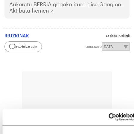
Aukeratu
BERRIA
gogoko iturri gisa Googlen.
Aktibatu hemen
IRUZKINAK
Ez dago iruzkinik
Iruzkin bat egin
ORDENATU