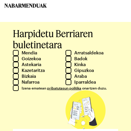
NABARMENDUAK
Harpidetu Berriaren
buletinetara
Mendia
Arratsaldekoa
Goizekoa
Badok
Astekaria
Kinka
Kazetaritza
Gipuzkoa
Bizkaia
Araba
Nafarroa
Iparraldea
Izena ematean
pribatutasun politika
onartzen duzu.