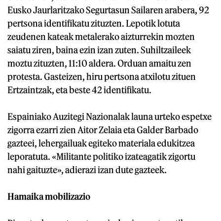
Eusko Jaurlaritzako Segurtasun Sailaren arabera, 92
pertsona identifikatu zituzten. Lepotik lotuta
zeudenen kateak metalerako aizturrekin mozten
saiatu ziren, baina ezin izan zuten. Suhiltzaileek
moztu zituzten, 11:10 aldera. Orduan amaitu zen
protesta. Gasteizen, hiru pertsona atxilotu zituen
Ertzaintzak, eta beste 42 identifikatu.
Espainiako Auzitegi Nazionalak launa urteko espetxe
zigorra ezarri zien Aitor Zelaia eta Galder Barbado
gazteei, lehergailuak egiteko materiala edukitzea
leporatuta. «Militante politiko izateagatik zigortu
nahi gaituzte», adierazi izan dute gazteek.
Hamaika mobilizazio