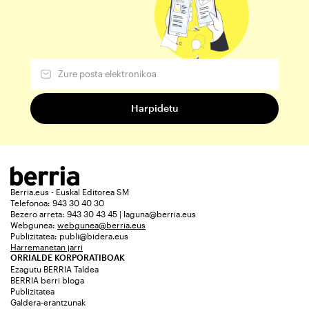
Berria.eus - Euskal Editorea SM
Telefonoa: 943 30 40 30
Bezero arreta: 943 30 43 45 | laguna@berria.eus
Webgunea:
webgunea@berria.eus
Publizitatea:
publi@bidera.eus
Harremanetan jarri
ORRIALDE KORPORATIBOAK
Ezagutu BERRIA Taldea
BERRIA berri bloga
Publizitatea
Galdera-erantzunak