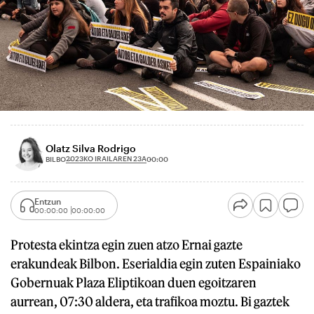
Olatz Silva Rodrigo
2023KO IRAILAREN 23A
BILBO
00:00
Entzun
00:00:00
00:00:00
Protesta ekintza egin zuen atzo Ernai gazte
erakundeak Bilbon. Eserialdia egin zuten Espainiako
Gobernuak Plaza Eliptikoan duen egoitzaren
aurrean, 07:30 aldera, eta trafikoa moztu. Bi gaztek