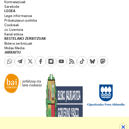
Kontratazioak
Sarebide
LEGEA
Lege informazioa
Pribatutasun politika
Cookieak
cc Lizentzia
Kanal etikoa
BESTELAKO ZERBITZUAK
Bidera zerbitzuak
Midas Media
JARRAITU