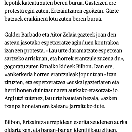
lepotik kateatu zuten beren burua. Gasteizen ere
protesta egin zuten, Ertzaintzaren egoitzan. Gazte
batzuek eraikinera lotu zuten beren burua.
Galder Barbado eta Aitor Zelaia gazteek joan den
astean jasotako espetxeratze aginduen kontrakoa
izan zen protesta. «Lau urte daramatzate espetxean
sartzeko arriskuan, eta horrek erantzule zuzena du»,
gogoratu zuten Ernaiko kideek Bilbon. Izan ere,
«ankerkeria horren erantzuleak jopuntuan» izan
zituzten, eta espetxeratzea «euskal gazteriaren eta
herri honen duintasunaren aurkako erasotzat» jo.
Argi utzi zutenez, lau urte hauetan bezala, «azken
txanpa honetan ere kalean» jarraituko dute.
Bilbon, Ertzaintza errepidean eserita zeudenen aurka
oldartu zen, eta banan-banan identifikatu zituen.