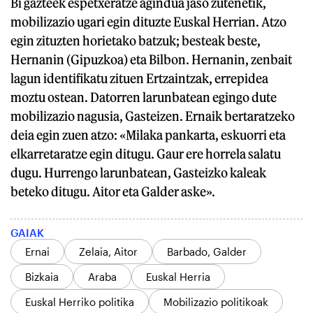
Bi gazteek espetxeratze agindua jaso zutenetik,
mobilizazio ugari egin dituzte Euskal Herrian. Atzo
egin zituzten horietako batzuk; besteak beste,
Hernanin (Gipuzkoa) eta Bilbon. Hernanin, zenbait
lagun identifikatu zituen Ertzaintzak, errepidea
moztu ostean. Datorren larunbatean egingo dute
mobilizazio nagusia, Gasteizen. Ernaik bertaratzeko
deia egin zuen atzo: «Milaka pankarta, eskuorri eta
elkarretaratze egin ditugu. Gaur ere horrela salatu
dugu. Hurrengo larunbatean, Gasteizko kaleak
beteko ditugu. Aitor eta Galder aske».
GAIAK
Ernai
Zelaia, Aitor
Barbado, Galder
Bizkaia
Araba
Euskal Herria
Euskal Herriko politika
Mobilizazio politikoak