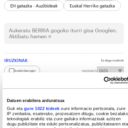
EH gatazka - Auzibideak
Euskal Herriko gatazka
Aukeratu
BERRIA
gogoko iturri gisa Googlen.
Aktibatu hemen
IRUZKINAK
Ez dago iruzkinik
Iruzkin bat egin
ORDENATU
Datuen erabilera arduratsua
Guk eta
gure 1022 kideek
sure informacio pertsonala, zure
IP zenbakia, esaterako, prozesatzen ditugu, cookie bezalak
teknologiak erabiliz eta zure gailuko informazioak azitzen
dugu publizitate eta eduki pertsonalizatua, publizitatearen eta