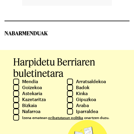
NABARMENDUAK
Harpidetu Berriaren
buletinetara
Mendia
Arratsaldekoa
Goizekoa
Badok
Astekaria
Kinka
Kazetaritza
Gipuzkoa
Bizkaia
Araba
Nafarroa
Iparraldea
Izena ematean
pribatutasun politika
onartzen duzu.