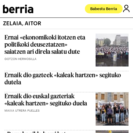
Babestu Berria
ZELAIA, AITOR
Ernai «ekonomikoki itotzen eta
politikoki deuseztatzen»
saiatzen ari direla salatu dute
GOTZON HERMOSILLA
Ernaik dio gazteek «kaleak hartzen» segituko
dutela
Ernaik dio euskal gazteriak
«kaleak hartzen» segituko duela
MAIXA UTRERA PUELLES