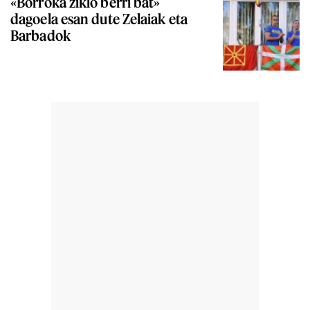
«Borroka ziklo berri bat»
dagoela esan dute Zelaiak eta
Barbadok