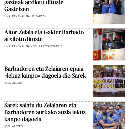
gazteak atxilotu dituzte
Gasteizen
UNAI ETXENAUSIA URIBARREN
Aitor Zelaia eta Galder Barbado
atxilotu dituzte
UNAI ETXENAUSIA - EDU LARTZANGUREN
Barbadoren eta Zelaiaren epaia
«lekuz kanpo» dagoela dio Sarek
IOSU ALBERDI
Sarek salatu du Zelaiaren eta
Barbadoren aurkako auzia lekuz
kanpo dagoela
IOSU ALBERDI