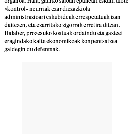
organoa. Hala, gaurko saioan epaileari eskatu diote
«kontrol» neurriak ezar diezazkiola
administrazioari eskubideak errespetatuak izan
daitezen, eta ezarritako zigorrak erretira ditzan.
Halaber, prozesuko kostuak ordaindu eta gazteei
eragindako kalte ekonomikoak konpentsatzea
galdegin du defentsak.