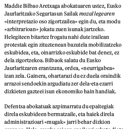
Maddie Bilbao Aretxaga abokatuaren ustez, Eusko
Jaurlaritzako Segurtasun Sailak
mozal legearen
«interpretazio oso zigortzailea» egin du, eta modu
«arbitrarioan» jokatu zuen isunak jartzeko.
Helegiteen bitartez frogatu nahi dute irailean
protestak egin zituztenean bazutela mobilizatzeko
eskubidea, eta, oinarrizko eskubide bat denez, ez
dela zigortzekoa. Bilbaok salatu du Eusko
Jaurlaritzaren erantzuna, ordea, «neurrigabea»
izan zela. Gainera, ohartarazi du ez duela oraindik
arrazoi sendoekin argudiatu zer dela-eta ezarri
dizkieten gazteei isun ekonomiko hain handiak.
Defentsa abokatuak azpimarratu du epaitegiak
direla eskubideen bermatzaile, eta haiek direla
administrazioari «mugak» jarri behar dizkion