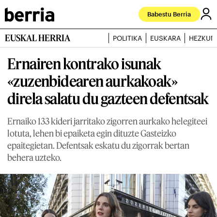
Babestu Berria
EUSKAL HERRIA
POLITIKA
EUSKARA
HEZKUN
Ernairen kontrako isunak
«zuzenbidearen aurkakoak»
direla salatu du gazteen defentsak
Ernaiko 133 kideri jarritako zigorren aurkako helegiteei
lotuta, lehen bi epaiketa egin dituzte Gasteizko
epaitegietan. Defentsak eskatu du zigorrak bertan
behera uzteko.