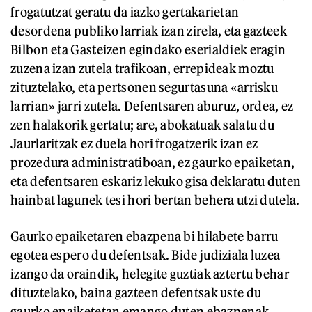
frogatutzat geratu da iazko gertakarietan
desordena publiko larriak izan zirela, eta gazteek
Bilbon eta Gasteizen egindako eserialdiek eragin
zuzena izan zutela trafikoan, errepideak moztu
zituztelako, eta pertsonen segurtasuna «arrisku
larrian» jarri zutela. Defentsaren aburuz, ordea, ez
zen halakorik gertatu; are, abokatuak salatu du
Jaurlaritzak ez duela hori frogatzerik izan ez
prozedura administratiboan, ez gaurko epaiketan,
eta defentsaren eskariz lekuko gisa deklaratu duten
hainbat lagunek tesi hori bertan behera utzi dutela.
Gaurko epaiketaren ebazpena bi hilabete barru
egotea espero du defentsak. Bide judiziala luzea
izango da oraindik, helegite guztiak aztertu behar
dituztelako, baina gazteen defentsak uste du
gaurko epaiketetan emango duten ebazpenak