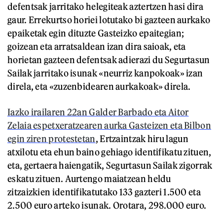
defentsak jarritako helegiteak aztertzen hasi dira
gaur. Errekurtso horiei lotutako bi gazteen aurkako
epaiketak egin dituzte Gasteizko epaitegian;
goizean eta arratsaldean izan dira saioak, eta
horietan gazteen defentsak adierazi du Segurtasun
Sailak jarritako isunak «neurriz kanpokoak» izan
direla, eta «zuzenbidearen aurkakoak» direla.
Iazko irailaren 22an Galder Barbado eta Aitor
Zelaia espetxeratzearen aurka Gasteizen eta Bilbon
egin ziren protestetan
, Ertzaintzak hiru lagun
atxilotu eta ehun baino gehiago identifikatu zituen,
eta, gertaera haiengatik, Segurtasun Sailak zigorrak
eskatu zituen. Aurtengo maiatzean heldu
zitzaizkien identifikatutako 133 gazteri 1.500 eta
2.500 euro arteko isunak. Orotara, 298.000 euro.