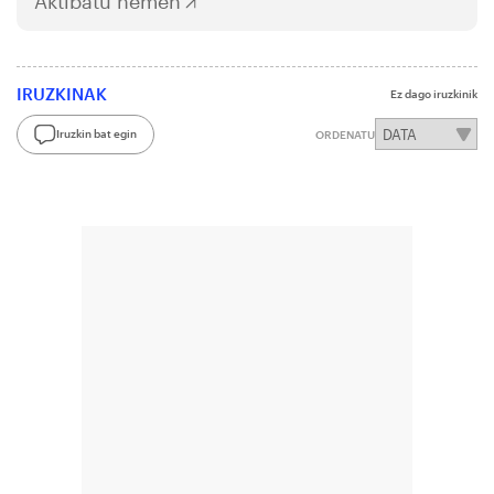
Aktibatu hemen
IRUZKINAK
Ez dago iruzkinik
Iruzkin bat egin
ORDENATU