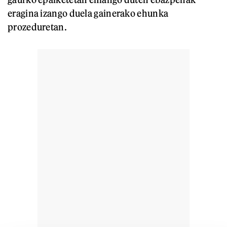
eragina izango duela gainerako ehunka
prozeduretan.