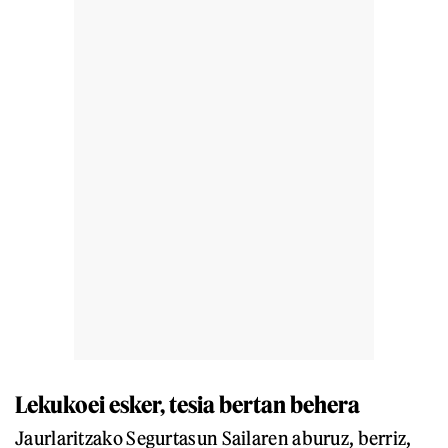
Lekukoei esker, tesia bertan behera
Jaurlaritzako Segurtasun Sailaren aburuz, berriz,