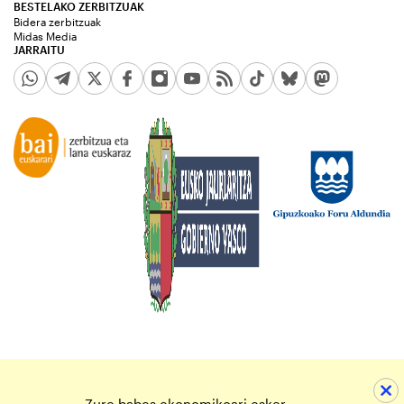
BESTELAKO ZERBITZUAK
Bidera zerbitzuak
Midas Media
JARRAITU
Zure babes ekonomikoari esker