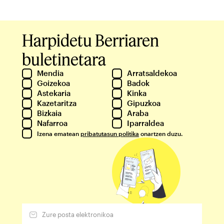
Harpidetu Berriaren
buletinetara
Mendia
Arratsaldekoa
Goizekoa
Badok
Astekaria
Kinka
Kazetaritza
Gipuzkoa
Bizkaia
Araba
Nafarroa
Iparraldea
Izena ematean
pribatutasun politika
onartzen duzu.