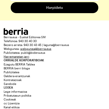
Berria.eus - Euskal Editorea SM
Telefonoa: 943 30 40 30
Bezero arreta: 943 30 43 45 | laguna@berria.eus
Webgunea:
webgunea@berria.eus
Publizitatea:
publi@bidera.eus
Harremanetan jarri
ORRIALDE KORPORATIBOAK
Ezagutu BERRIA Taldea
BERRIA berri bloga
Publizitatea
Galdera-erantzunak
Kontratazioak
Sarebide
LEGEA
Lege informazioa
Pribatutasun politika
Cookieak
cc Lizentzia
Kanal etikoa