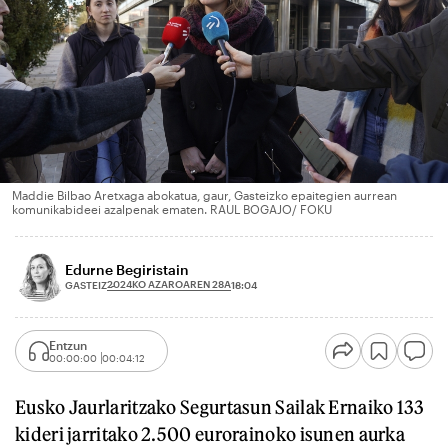
Maddie Bilbao Aretxaga abokatua, gaur, Gasteizko epaitegien aurrean
komunikabideei azalpenak ematen. RAUL BOGAJO/ FOKU
Edurne Begiristain
2024KO AZAROAREN 28A
GASTEIZ
18:04
Entzun
00:00:00
00:04:12
Eusko Jaurlaritzako Segurtasun Sailak Ernaiko 133
kideri jarritako 2.500 eurorainoko isunen aurka