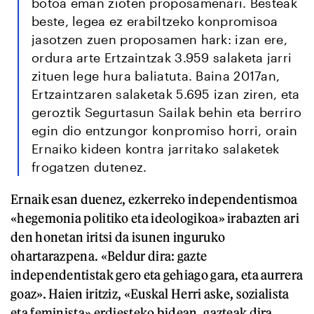
botoa eman zioten proposamenari. Besteak
beste, legea ez erabiltzeko konpromisoa
jasotzen zuen proposamen hark: izan ere,
ordura arte Ertzaintzak 3.959 salaketa jarri
zituen lege hura baliatuta. Baina 2017an,
Ertzaintzaren salaketak 5.695 izan ziren, eta
geroztik Segurtasun Sailak behin eta berriro
egin dio entzungor konpromiso horri, orain
Ernaiko kideen kontra jarritako salaketek
frogatzen dutenez.
Ernaik esan duenez, ezkerreko independentismoa
«hegemonia politiko eta ideologikoa» irabazten ari
den honetan iritsi da isunen inguruko
ohartarazpena. «Beldur dira: gazte
independentistak gero eta gehiago gara, eta aurrera
goaz». Haien iritziz, «Euskal Herri aske, sozialista
eta feminista» erdiesteko bidean, gazteak dira