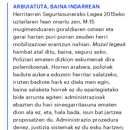
ARBUIATUTA, BAINA INDARREAN
Herritarren Segurtasunerako Legea 2015eko
uztailaren 1ean onartu zen, M-15
mugimenduaren goraldiaren ostean eta
garai hartan puri-purian zeuden herri
mobilizazioei erantzun nahian.
Mozal legeak
hainbat atal ditu, baina, seguru asko,
Poliziari ematen dizkion eskumenak dira
polemikoenak. Horren arabera, poliziek
badute aukera edozein herritar salatzeko,
irizten badiote hark ez diela men egin,
baina salaketa horrek ez du epaitegietako
bide arrunta egiten: administrazioak
ebazten du hari sinesgarritasuna ematen
dion ala ez, eta, hala bada, isun bat jartzea
proposatzen du. Administrazio prozedura
denez, justizia sistemak ez du esku hartzen;