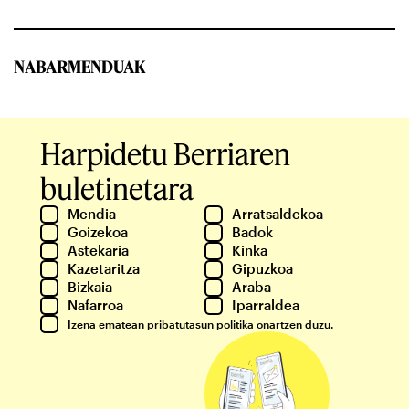
NABARMENDUAK
Harpidetu Berriaren
buletinetara
Mendia
Arratsaldekoa
Goizekoa
Badok
Astekaria
Kinka
Kazetaritza
Gipuzkoa
Bizkaia
Araba
Nafarroa
Iparraldea
Izena ematean
pribatutasun politika
onartzen duzu.