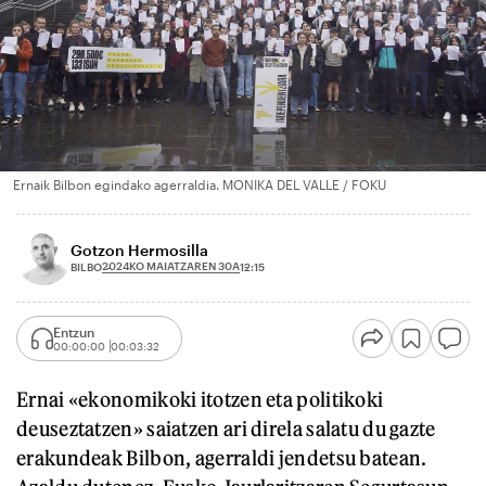
Ernaik Bilbon egindako agerraldia. MONIKA DEL VALLE / FOKU
Gotzon Hermosilla
2024KO MAIATZAREN 30A
BILBO
12:15
Entzun
00:00:00
00:03:32
Ernai «ekonomikoki itotzen eta politikoki
deuseztatzen» saiatzen ari direla salatu du gazte
erakundeak Bilbon, agerraldi jendetsu batean.