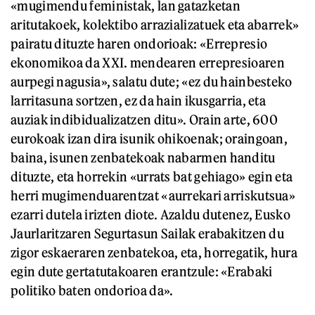
«mugimendu feministak, lan gatazketan
aritutakoek, kolektibo arrazializatuek eta abarrek»
pairatu dituzte haren ondorioak: «Errepresio
ekonomikoa da XXI. mendearen errepresioaren
aurpegi nagusia», salatu dute; «ez du hainbesteko
larritasuna sortzen, ez da hain ikusgarria, eta
auziak indibidualizatzen ditu». Orain arte, 600
eurokoak izan dira isunik ohikoenak; oraingoan,
baina, isunen zenbatekoak nabarmen handitu
dituzte, eta horrekin «urrats bat gehiago» egin eta
herri mugimenduarentzat «aurrekari arriskutsua»
ezarri dutela irizten diote. Azaldu dutenez, Eusko
Jaurlaritzaren Segurtasun Sailak erabakitzen du
zigor eskaeraren zenbatekoa, eta, horregatik, hura
egin dute gertatutakoaren erantzule: «Erabaki
politiko baten ondorioa da».