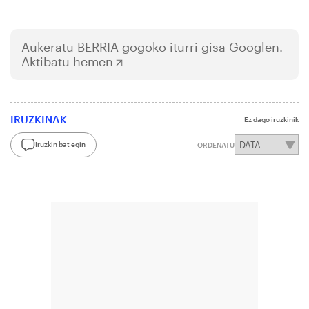
Aukeratu
BERRIA
gogoko iturri gisa Googlen.
Aktibatu hemen
IRUZKINAK
Ez dago iruzkinik
Iruzkin bat egin
ORDENATU