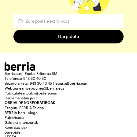
Berria.eus - Euskal Editorea SM
Telefonoa: 943 30 40 30
Bezero arreta: 943 30 43 45 | laguna@berria.eus
Webgunea:
webgunea@berria.eus
Publizitatea:
publi@bidera.eus
Harremanetan jarri
ORRIALDE KORPORATIBOAK
Ezagutu BERRIA Taldea
BERRIA berri bloga
Publizitatea
Galdera-erantzunak
Kontratazioak
Sarebide
LEGEA