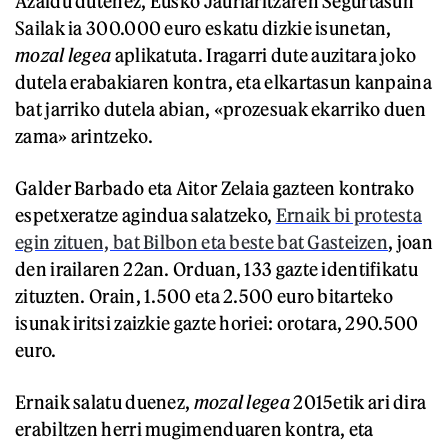
Azaldu dutenez, Eusko Jaurlaritzaren Segurtasun
Sailak ia 300.000 euro eskatu dizkie isunetan,
mozal legea
aplikatuta. Iragarri dute auzitara joko
dutela erabakiaren kontra, eta elkartasun kanpaina
bat jarriko dutela abian, «prozesuak ekarriko duen
zama» arintzeko.
Galder Barbado eta Aitor Zelaia gazteen kontrako
espetxeratze agindua salatzeko,
Ernaik bi protesta
egin zituen, bat Bilbon eta beste bat Gasteizen
, joan
den irailaren 22an. Orduan, 133 gazte identifikatu
zituzten. Orain, 1.500 eta 2.500 euro bitarteko
isunak iritsi zaizkie gazte horiei: orotara, 290.500
euro.
Ernaik salatu duenez,
mozal legea
2015etik ari dira
erabiltzen herri mugimenduaren kontra, eta