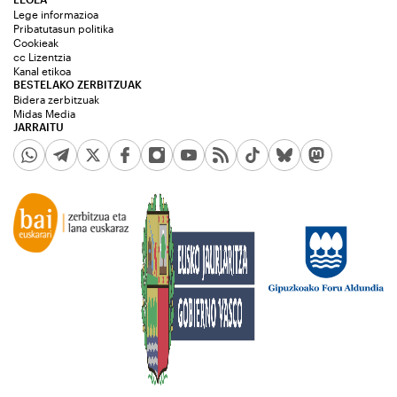
Lege informazioa
Pribatutasun politika
Cookieak
cc Lizentzia
Kanal etikoa
BESTELAKO ZERBITZUAK
Bidera zerbitzuak
Midas Media
JARRAITU