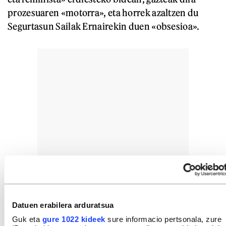
prozesuaren «motorra», eta horrek azaltzen du
Segurtasun Sailak Ernairekin duen «obsesioa».
Datuen erabilera arduratsua
Guk eta
gure 1022 kideek
sure informacio pertsonala, zure