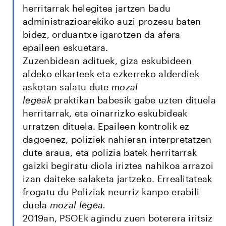
herritarrak helegitea jartzen badu
administrazioarekiko auzi prozesu baten
bidez, orduantxe igarotzen da afera
epaileen eskuetara.
Zuzenbidean adituek, giza eskubideen
aldeko elkarteek eta ezkerreko alderdiek
askotan salatu dute
mozal
legeak
praktikan babesik gabe uzten dituela
herritarrak, eta oinarrizko eskubideak
urratzen dituela. Epaileen kontrolik ez
dagoenez, poliziek nahieran interpretatzen
dute araua, eta polizia batek herritarrak
gaizki begiratu diola iriztea nahikoa arrazoi
izan daiteke salaketa jartzeko. Errealitateak
frogatu du Poliziak neurriz kanpo erabili
duela
mozal legea.
2019an, PSOEk agindu zuen boterera iritsiz