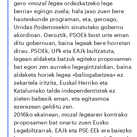
gero «
mozal legea
ordezkatzeko lege
berria» egingo zuela; hala jaso zuen
bere
hauteskunde programan, eta, geroago,
Unidas Podemosekin sinatutako gobernu
akordioan. Geroztik, PSOEk bost urte eman
ditu gobernuan, baina legeak bere horretan
dirau. PSOEk, UPk eta EAJk bultzatuta,
legean aldaketa batzuk egiteko proposamen
bat egon zen aurreko legegintzaldian, baina
aldaketa horiek legea «baliogabetzea» ez
zekartela iritzita, Euskal Herriko eta
Kataluniako talde independentistek ez
zieten babesik eman, eta egitasmoa
ezerezean gelditu zen.
2016ko ekainean,
mozal legea
ren
kontrako
proposamen bat onartu zuen Eusko
Legebiltzarrak. EAJk eta PSE-EEk ere baiezko