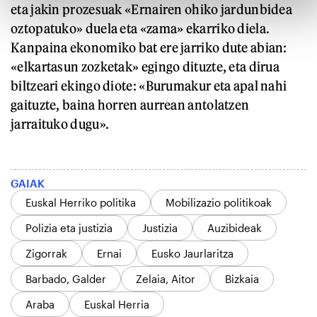
eta jakin prozesuak «Ernairen ohiko jardunbidea
oztopatuko» duela eta «zama» ekarriko diela.
Kanpaina ekonomiko bat ere jarriko dute abian:
«elkartasun zozketak» egingo dituzte, eta dirua
biltzeari ekingo diote: «Burumakur eta apal nahi
gaituzte, baina horren aurrean antolatzen
jarraituko dugu».
GAIAK
Euskal Herriko politika
Mobilizazio politikoak
Polizia eta justizia
Justizia
Auzibideak
Zigorrak
Ernai
Eusko Jaurlaritza
Barbado, Galder
Zelaia, Aitor
Bizkaia
Araba
Euskal Herria