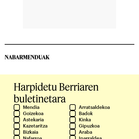
NABARMENDUAK
Harpidetu Berriaren
buletinetara
Mendia
Arratsaldekoa
Goizekoa
Badok
Astekaria
Kinka
Kazetaritza
Gipuzkoa
Bizkaia
Araba
Nafarroa
Iparraldea