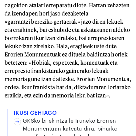
dagokion atalari erreparatu diote. Hartan zehazten
da izendapen hori jaso dezaketela
«garrantzi bereziko gertaerak» jazo diren lekuek
eta eraikinek, bai eskubide eta askatasunen aldeko
borrokaren ikur izan zirelako, bai errepresioaren
lekuko izan zirelako. Hala, eragileek uste dute
Erorien Monumentuak ez dituela baldintza horiek
betetzen: «Hobiak, espetxeak, komentuak eta
errepresio frankistarako gainerako lekuak
memoria gune izan daitezke. Erorien Monumentua,
ordea, ikur frankista bat da, diktaduraren loriarako
eraikia, eta ezin da memoria leku bat izan».
IKUSI GEHIAGO
GKSko bi ekintzaile Iruñeko Erorien
Monumentuan kateatu dira, biharko