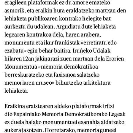
eragileen plataformak ez du amore emateko
asmorik, eta eraikin hura eraldatzeko martxan den
lehiaketa publikoaren kontrako helegite bat
aurkeztu du udalean. Argudiatu dute lehiaketa
legearen kontrakoa dela, haren arabera,
monumentu eta ikur frankistak «erretiratu edo
ezabatu» egin behar baitira. Iruñeko Udalak
hilaren 12an jakinarazi zuen martxan dela Erorien
Monumentua «memoria demokratikoa
berreskuratzeko eta faxismoa salatzeko
memoriaren museo» bihurtzeko arkitektura
lehiaketa.
Eraikina eraistearen aldeko plataformak iritzi
dio Espainiako Memoria Demokratikorako Legeak
ez duela halako monumentuei esanahia aldatzeko
aukera jasotzen. Horretarako, memoria guneei