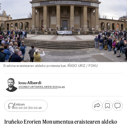
Eraikina eraistearen aldeko protesta bat. IÑIGO URIZ / FOKU
Iosu Alberdi
2026KO URTARRILAREN 30A
13:45
Entzun
00:00:00
00:03:46
Iruñeko Erorien Monumentua eraistearen aldeko