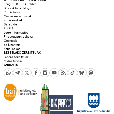
Ezagutu BERRIA Taldea
BERRIA berri bloga
Publizitatea
Galdera-erantzunak
Kontratazioak
Sarebide
LEGEA
Lege informazioa
Pribatutasun politika
Cookieak
cc Lizentzia
Kanal etikoa
BESTELAKO ZERBITZUAK
Bidera zerbitzuak
Midas Media
JARRAITU