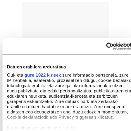
Datuen erabilera arduratsua
Guk eta
gure 1022 kideek
sure informacio pertsonala, zure
IP zenbakia, esaterako, prozesatzen ditugu, cookie bezalak
teknologiak erabiliz eta zure gailuko informazioak azitzen
dugu publizitate eta eduki pertsonalizatua, publizitatearen eta
edukiaren neurketa, audientzia-ikerketa eta zerbitzuen
garapena eskaintzeko. Zure datuak nork eta zertarako
erabiltzen dituen hautatzeko aukera duzu. Zure onespena
aldatzen edo deuseztatzen ahal duzu edozein momentutan,
Cookie deklaraziotik edo Privacy triggerean klikatuz.
If you allow, we would also like to: