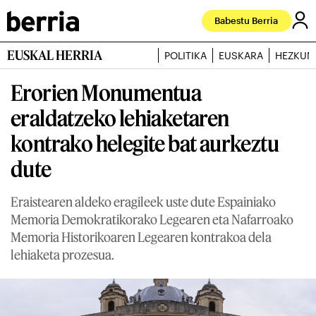
Babestu Berria
EUSKAL HERRIA
POLITIKA
EUSKARA
HEZKUN
Erorien Monumentua
eraldatzeko lehiaketaren
kontrako helegite bat aurkeztu
dute
Eraistearen aldeko eragileek uste dute Espainiako
Memoria Demokratikorako Legearen eta Nafarroako
Memoria Historikoaren Legearen kontrakoa dela
lehiaketa prozesua.