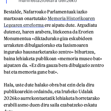
manifestazioetara deitzeko
Bestalde, Nafarroako Parlamentuak iazko
martxoan onartutako
Memoria Historikoaren
Legearen erreforma
ere aipatu dute. Argudiatu
dutenez, haren arabera, litekeena da Erorien
Monumentua «diktadurako giza eskubideen
urraketen dibulgaziorako eta faxismoaren
inguruko hausnarketarako zentro» bihurtzea,
baina lehiaketa publikoan «memoria museo bat»
aipatzen da. «Ez dira gauza bera dibulgazio zentro
bat eta memoria gune bat».
Hala, uste dute halako obra bat ezin dela diru
publikoarekin ordaindu, eta Iruñeko Udalak
2026ko aurrekontuetatik lehiaketa horretarako
erabili asmo duen diru saila ezabatzeko eskatu