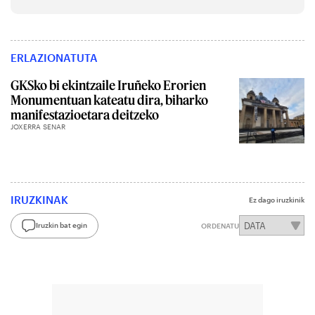
ERLAZIONATUTA
GKSko bi ekintzaile Iruñeko Erorien
Monumentuan kateatu dira, biharko
manifestazioetara deitzeko
JOXERRA SENAR
IRUZKINAK
Ez dago iruzkinik
Iruzkin bat egin
ORDENATU