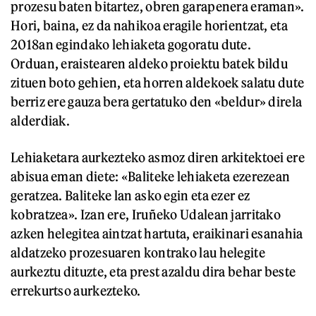
prozesu baten bitartez, obren garapenera eraman».
Hori, baina, ez da nahikoa eragile horientzat, eta
2018an egindako lehiaketa gogoratu dute.
Orduan, eraistearen aldeko proiektu batek bildu
zituen boto gehien, eta horren aldekoek salatu dute
berriz ere gauza bera gertatuko den «beldur» direla
alderdiak.
Lehiaketara aurkezteko asmoz diren arkitektoei ere
abisua eman diete: «Baliteke lehiaketa ezerezean
geratzea. Baliteke lan asko egin eta ezer ez
kobratzea». Izan ere, Iruñeko Udalean jarritako
azken helegitea aintzat hartuta, eraikinari esanahia
aldatzeko prozesuaren kontrako lau helegite
aurkeztu dituzte, eta prest azaldu dira behar beste
errekurtso aurkezteko.