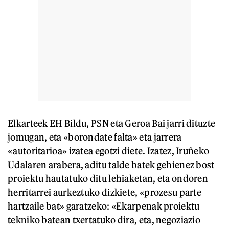
Elkarteek EH Bildu, PSN eta Geroa Bai jarri dituzte
jomugan, eta «borondate falta» eta jarrera
«autoritarioa» izatea egotzi diete. Izatez, Iruñeko
Udalaren arabera, aditu talde batek gehienez bost
proiektu hautatuko ditu lehiaketan, eta ondoren
herritarrei aurkeztuko dizkiete, «prozesu parte
hartzaile bat» garatzeko: «Ekarpenak proiektu
tekniko batean txertatuko dira, eta, negoziazio