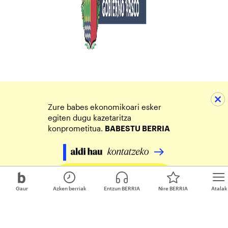
Zure babes ekonomikoari esker
egiten dugu kazetaritza
konprometitua.
BABESTU BERRIA
Egin zure ekarpena
Gaur
Azken berriak
Entzun BERRIA
Nire BERRIA
Atalak