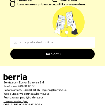
Izena ematean
pribatutasun politika
onartzen duzu.
Berria.eus - Euskal Editorea SM
Telefonoa: 943 30 40 30
Bezero arreta: 943 30 43 45 | laguna@berria.eus
Webgunea:
webgunea@berria.eus
Publizitatea:
publi@bidera.eus
Harremanetan jarri
ORRIALDE KORPORATIBOAK