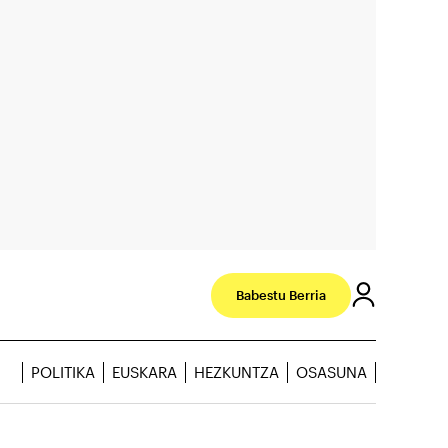
Babestu Berria
POLITIKA
EUSKARA
HEZKUNTZA
OSASUNA