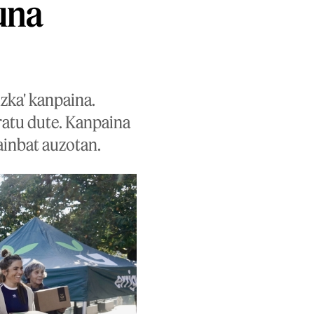
una
zka' kanpaina.
ratu dute. Kanpaina
ainbat auzotan.