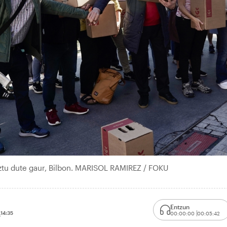
ztu dute gaur, Bilbon. MARISOL RAMIREZ / FOKU
Entzun
A
14:35
00:00:00
00:05:42