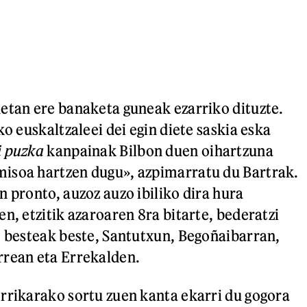
etan ere banaketa guneak ezarriko dituzte.
ko euskaltzaleei dei egin diete saskia eska
i puzka
kanpainak Bilbon duen oihartzuna
isoa hartzen dugu», azpimarratu du Bartrak.
n pronto, auzoz auzo ibiliko dira hura
n, etzitik azaroaren 8ra bitarte, bederatzi
; besteak beste, Santutxun, Begoñaibarran,
rrean eta Errekalden.
rrikarako sortu zuen kanta ekarri du gogora