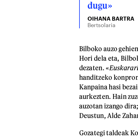
dugu»
OIHANA BARTRA
Bertsolaria
Bilboko auzo gehien
Hori dela eta, Bilbo
dezaten. «
Euskarar
handitzeko konprom
Kanpaina hasi bezai
aurkezten. Hain zuze
auzotan izango dira
Deustun, Alde Zaha
Gozategi taldeak Ko