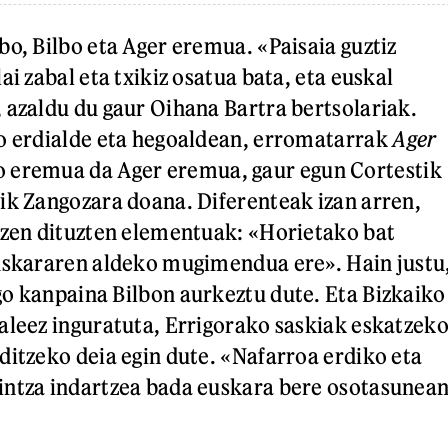
bo, Bilbo eta Ager eremua. «Paisaia guztiz
ai zabal eta txikiz osatua bata, eta euskal
 azaldu du gaur Oihana Bartra bertsolariak.
o erdialde eta hegoaldean, erromatarrak
Ager
 eremua da Ager eremua, gaur egun Cortestik
ik Zangozara doana. Diferenteak izan arren,
tzen dituzten elementuak: «Horietako bat
uskararen aldeko mugimendua ere». Hain justu
o kanpaina Bilbon aurkeztu dute. Eta Bizkaiko
aleez inguratuta, Errigorako saskiak eskatzek
ditzeko deia egin dute. «Nafarroa erdiko eta
intza indartzea bada euskara bere osotasunea