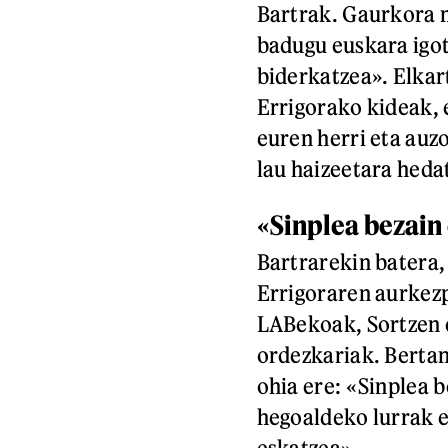
Bartrak. Gaurkora m
badugu euskara igot
biderkatzea». Elkar
Errigorako kideak, e
euren herri eta auz
lau haizeetara heda
«Sinplea bezain
Bartrarekin batera,
Errigoraren aurkez
LABekoak, Sortzen 
ordezkariak. Bertan
ohia ere: «Sinplea 
hegoaldeko lurrak 
eskatzea».