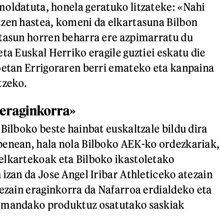
oldatuta, honela geratuko litzateke: «Nahi
zen hastea, komeni da elkartasuna Bilbon
tasun horren beharra ere azpimarratu du
ta Euskal Herriko eragile guztiei eskatu die
oetan Errigoraren berri emateko eta kanpaina
tzeko.
 eraginkorra»
 Bilboko beste hainbat euskaltzale bildu dira
penean, hala nola Bilboko AEK-ko ordezkariak,
elkartekoak eta Bilboko ikastoletako
 izan da Jose Angel Iribar Athleticeko atezain
bezain eraginkorra da Nafarroa erdialdeko eta
emandako produktuz osatutako saskiak