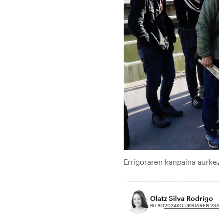
Errigoraren kanpaina aurke
Olatz Silva Rodrigo
2024KO URRIAREN 23
BILBO