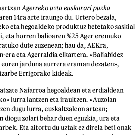
 martxan
Agerreko uzta e
uskarari puzka
aren 14ra arte iraungo du. Urtero bezala,
eko eta hegoaldeko produktuz betetako saskia
gai, eta horren balioaren %25 Ager eremuko
ratuko dute zuzenean; hau da, AEKra,
n-era eta Agerraldia elkartera. «Baliabidez
, euren jarduna aurrera eraman dezaten»,
izarbe Errigorako kideak.
atzate Nafarroa hegoaldean eta erdialdean
ko» lurra lantzen eta iraultzen. «Auzolan
tzen dugu lurra, euskaltzaleon artean;
 diogu zolari behar duen eguzkia, ura eta
arbek. Eta aitortu du uztak ez direla beti onak