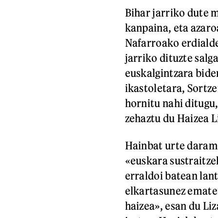
Bihar jarriko dute
kanpaina, eta azaro
Nafarroako erdiald
jarriko dituzte sal
euskalgintzara bide
ikastoletara, Sortze
hornitu nahi ditugu
zehaztu du Haizea L
Hainbat urte daram
«euskara sustraitze
erraldoi batean lan
elkartasunez ematen
haizea», esan du Liz