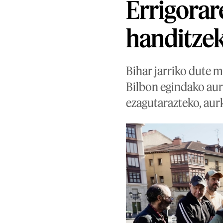
Errigorar
handitzek
Bihar jarriko dute m
Bilbon egindako aur
ezagutarazteko, aur