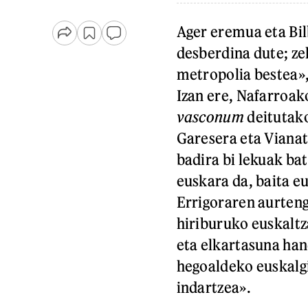
Ager eremua eta Bil
desberdina dute; zel
metropolia bestea»,
Izan ere, Nafarroak
vasconum
deitutako
Garesera eta Vianat
badira bi lekuak ba
euskara da, baita e
Errigoraren aurteng
hiriburuko euskaltz
eta elkartasuna han
hegoaldeko euskalg
indartzea».