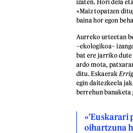
izaten. Hori dela e
«Maiz topatzen ditu
baina hor egon beha
Aurreko urteetan be
–ekologikoa– izango
bat ere jarriko dute
ardo mota, patxaran
ditu. Eskaerak
Erri
egin daitezkeela ja
berrehun banaketa g
«'Euskarari
oihartzuna 