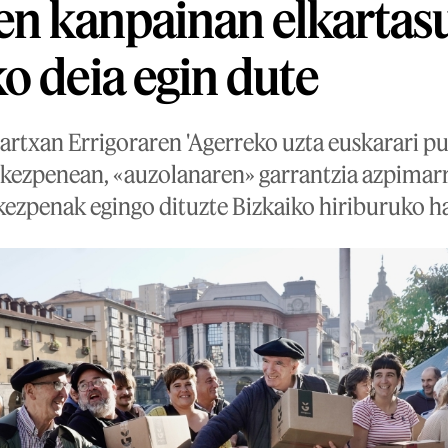
en kanpainan elkartas
o deia egin dute
artxan Errigoraren 'Agerreko uzta euskarari pu
kezpenean, «auzolanaren» garrantzia azpimar
kezpenak egingo dituzte Bizkaiko hiriburuko h