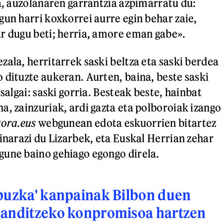
ta, auzolanaren garrantzia azpimarratu du:
gun harri koxkorrei aurre egin behar zaie,
r dugu beti; herria, amore eman gabe».
zala, herritarrek saski beltza eta saski berdea
 dituzte aukeran. Aurten, baina, beste saski
 salgai: saski gorria. Besteak beste, hainbat
a, zainzuriak, ardi gazta eta polboroiak izango
gora.eus
webgunean edota eskuorrien bitartez
kinarazi du Lizarbek, eta Euskal Herrian zehar
une baino gehiago egongo direla.
 puzka' kanpainak Bilbon duen
handitzeko konpromisoa hartzen