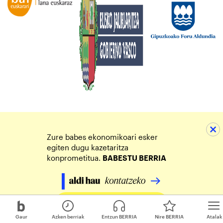
Zure babes ekonomikoari esker
egiten dugu kazetaritza
konprometitua.
BABESTU BERRIA
Egin zure ekarpena
Gaur
Azken berriak
Entzun BERRIA
Nire BERRIA
Atalak