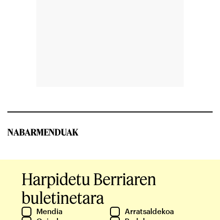
NABARMENDUAK
Harpidetu Berriaren
buletinetara
Mendia
Arratsaldekoa