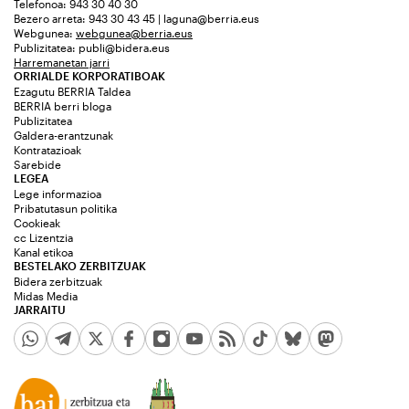
Telefonoa: 943 30 40 30
Bezero arreta: 943 30 43 45 | laguna@berria.eus
Webgunea:
webgunea@berria.eus
Publizitatea:
publi@bidera.eus
Harremanetan jarri
ORRIALDE KORPORATIBOAK
Ezagutu BERRIA Taldea
BERRIA berri bloga
Publizitatea
Galdera-erantzunak
Kontratazioak
Sarebide
LEGEA
Lege informazioa
Pribatutasun politika
Cookieak
cc Lizentzia
Kanal etikoa
BESTELAKO ZERBITZUAK
Bidera zerbitzuak
Midas Media
JARRAITU