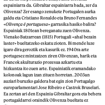
espainiarra da. Gibraltar espainiarra bada, zer da
Olivenza? Zer esango zenukete Portugalen aurka
galdu eta Cristiano Ronaldo eta Bruno Fernandes
«
Olivença é portuguesa
» garrasika hasiko balira?
Espainiak 1801ean bereganatu zuen Olivenza.
Vienako Batzarrean (1815) Portugali «ahal bezain
laster» bueltatzeko eskatu zioten. Bi mende luze
igaro dira geroztik eta kasurik ez. 1940ra arte
portugesez mintzatzen ziren Olivenzan, harik eta
Francok akulturazio prozesua azkartu eta
hizkuntza ito zuen arte. Espainiatik eramandako
kolonoak lagun izan zituen horretan. 2003an
auziari buruzko galdera bat egin zion Portugalgo
europarlamentari Jose Ribeiro e Castrok Bruselari.
Ea zertan ari den Espainia Gibraltar gora eta behera
portugaldarrei oraindik Olivenza bueltatu ez