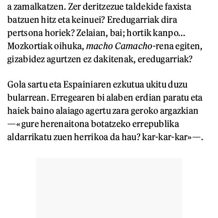
a zamalkatzen. Zer deritzezue taldekide faxista
batzuen hitz eta keinuei? Eredugarriak dira
pertsona horiek? Zelaian, bai; hortik kanpo...
Mozkortiak oihuka,
macho Camacho
-rena egiten,
gizabidez agurtzen ez dakitenak, eredugarriak?
Gola sartu eta Espainiaren ezkutua ukitu duzu
bularrean. Erregearen bi alaben erdian paratu eta
haiek baino alaiago agertu zara geroko argazkian
—«gure herenaitona botatzeko errepublika
aldarrikatu zuen herrikoa da hau? kar-kar-kar»—.