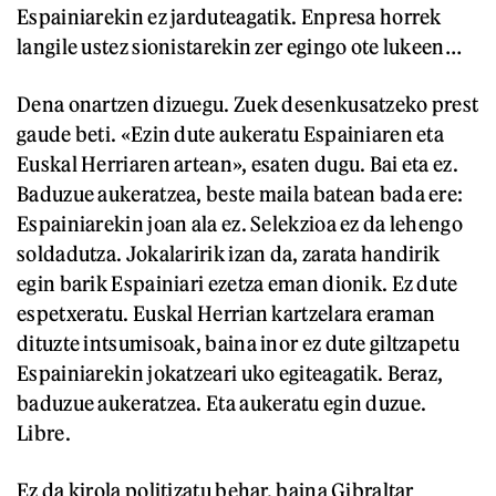
Espainiarekin ez jarduteagatik. Enpresa horrek
langile ustez sionistarekin zer egingo ote lukeen…
Dena onartzen dizuegu. Zuek desenkusatzeko prest
gaude beti. «Ezin dute aukeratu Espainiaren eta
Euskal Herriaren artean», esaten dugu. Bai eta ez.
Baduzue aukeratzea, beste maila batean bada ere:
Espainiarekin joan ala ez. Selekzioa ez da lehengo
soldadutza. Jokalaririk izan da, zarata handirik
egin barik Espainiari ezetza eman dionik. Ez dute
espetxeratu. Euskal Herrian kartzelara eraman
dituzte intsumisoak, baina inor ez dute giltzapetu
Espainiarekin jokatzeari uko egiteagatik. Beraz,
baduzue aukeratzea. Eta aukeratu egin duzue.
Libre.
Ez da kirola politizatu behar, baina Gibraltar