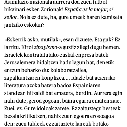
Asimilazio nazionala aurrera doa zuen futbol
bikainari esker. Zorionak!
España es la mejor, sí
señor
. Nola ez dute, ba, gure umeek haren kamiseta
jantziko eskolan?
«Eskerrik asko, mutilak», esan dizuete. Eta guk? Ez
larritu. Kirol
zipayismo
-a guztiz zilegi dugu hemen.
Israelek kontratatutako euskal enpresa batek
Jerusalemera bidaltzen badu lagun bat, denetik
entzun beharko du: kolaboratzailea,
zapalkuntzaren konplizea.... Idazle bat atzerriko
literatura azoka batera badoa Espainiaren
standean hitzaldi bat ematera, berdin. Aurrera egin
nahi dute, geroa gogoan, baina egurra ematen zaie.
Zuei, ez. Gure idoloak zarete. Ez zaituztegu besteak
bezala kritikatzen, nahiz zuen egoera erosoagoa
den: zuen taldeek ez zaituztete lanetik botako