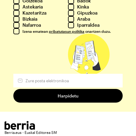
Goizekoa
Badok
Astekaria
Kinka
Kazetaritza
Gipuzkoa
Bizkaia
Araba
Nafarroa
Iparraldea
Izena ematean
pribatutasun politika
onartzen duzu.
Berria.eus - Euskal Editorea SM