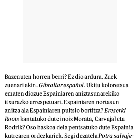
Bazenuten horren berri? Ez dio ardura. Zuek
zuenari ekin.
Gibraltar español
. Ukitu koloretsua
ematen diozue Espainiaren aniztasunarekiko
itxurazko errespetuari. Espainiaren nortasun
anitza ala Espainiaren pultsio bortitza?
Ereserki
Roots
kantatuko dute inoiz Morata, Carvajal eta
Rodrik? Oso baskoa dela pentsatuko dute Espainia
kutrearen ordezkariek. Segi dezatela
Potra salvaje
-